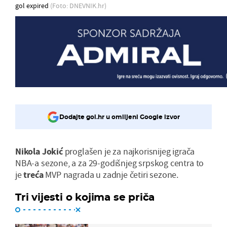
gol expired
(Foto: DNEVNIK.hr)
Dodajte gol.hr u omiljeni Google izvor
Nikola Jokić
proglašen je za najkorisnijeg igrača
NBA-a sezone, a za 29-godišnjeg srpskog centra to
je
treća
MVP nagrada u zadnje četiri sezone.
Tri vijesti o kojima se priča