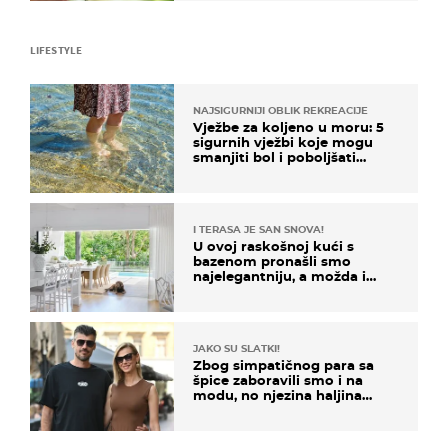
LIFESTYLE
NAJSIGURNIJI OBLIK REKREACIJE
Vježbe za koljeno u moru: 5
sigurnih vježbi koje mogu
smanjiti bol i poboljšati
pokretljivost
I TERASA JE SAN SNOVA!
U ovoj raskošnoj kući s
bazenom pronašli smo
najelegantniju, a možda i
najljepšu bijelu kuhinju
JAKO SU SLATKI!
Zbog simpatičnog para sa
špice zaboravili smo i na
modu, no njezina haljina
itekako nas se dojmila