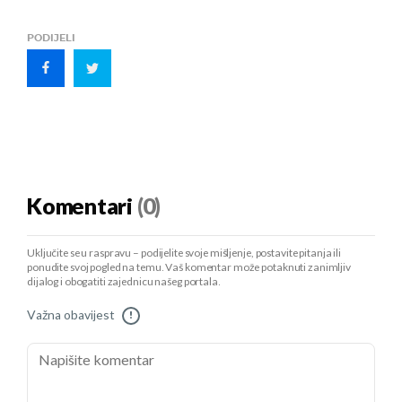
PODIJELI
Komentari
(0)
Uključite se u raspravu – podijelite svoje mišljenje, postavite pitanja ili
ponudite svoj pogled na temu. Vaš komentar može potaknuti zanimljiv
dijalog i obogatiti zajednicu našeg portala.
Važna obavijest
!