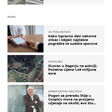
NOVAC
ZA POSLODAVCE
Kako ispravno dati nekome
otkaz i izbjeći najčešće
pogreške te sudske sporove
POVOLJNO
Dvorac u Zagorju na aukciji.
Početna cijena 1,46 milijuna
eura
MINISTARSTVO ODLUČILO
Pogon za preradu litija u
Gospiću mora na procjenu
utjecaja na okoliš, evo što
kaže ulagač