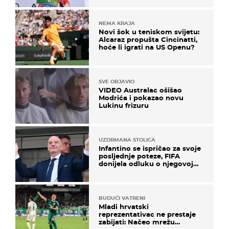
NEMA KRAJA
Novi šok u teniskom svijetu:
Alcaraz propušta Cincinatti,
hoće li igrati na US Openu?
SVE OBJAVIO
VIDEO Australac ošišao
Modrića i pokazao novu
Lukinu frizuru
UZDRMANA STOLICA
Infantino se ispričao za svoje
posljednje poteze, FIFA
donijela odluku o njegovoj
sudbini
BUDUĆI VATRENI
Mladi hrvatski
reprezentativac ne prestaje
zabijati: Načeo mrežu