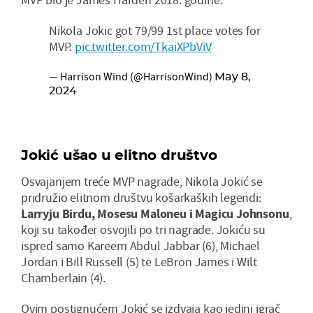
Nikola Jokic got 79/99 1st place votes for
MVP.
pic.twitter.com/TkaiXPbViV
— Harrison Wind (@HarrisonWind)
May 8,
2024
Jokić ušao u elitno društvo
Osvajanjem treće MVP nagrade, Nikola Jokić se
pridružio elitnom društvu košarkaških legendi:
Larryju Birdu, Mosesu Maloneu i Magicu Johnsonu
,
koji su također osvojili po tri nagrade. Jokiću su
ispred samo Kareem Abdul Jabbar (6), Michael
Jordan i Bill Russell (5) te LeBron James i Wilt
Chamberlain (4).
Ovim postignućem Jokić se izdvaja kao jedini igrač