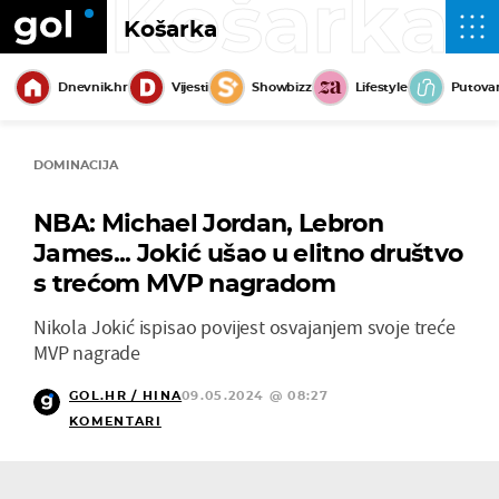
Košarka
Košarka
Dnevnik.hr
Vijesti
Showbizz
Lifestyle
Putova
DOMINACIJA
NBA: Michael Jordan, Lebron
James... Jokić ušao u elitno društvo
s trećom MVP nagradom
Nikola Jokić ispisao povijest osvajanjem svoje treće
MVP nagrade
GOL.HR / HINA
09.05.2024 @ 08:27
KOMENTARI