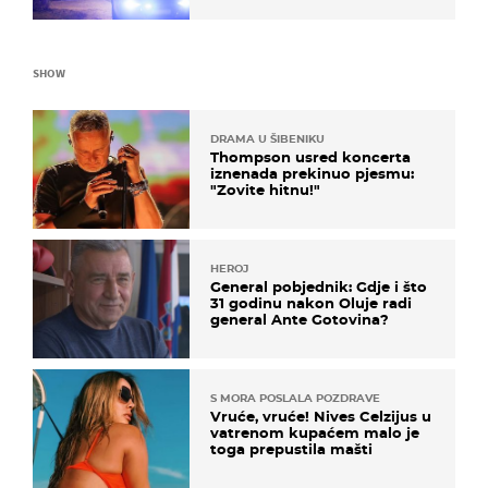
SHOW
DRAMA U ŠIBENIKU
Thompson usred koncerta
iznenada prekinuo pjesmu:
"Zovite hitnu!"
HEROJ
General pobjednik: Gdje i što
31 godinu nakon Oluje radi
general Ante Gotovina?
S MORA POSLALA POZDRAVE
Vruće, vruće! Nives Celzijus u
vatrenom kupaćem malo je
toga prepustila mašti