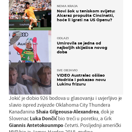
NEMA KRAJA
Novi šok u teniskom svijetu:
Alcaraz propušta Cincinatti,
hoće li igrati na US Openu?
ODLAZI
Umirovila se jedna od
najboljih skijašica novog
doba
SVE OBJAVIO
VIDEO Australac ošišao
Modrića i pokazao novu
Lukinu frizuru
Jokić je dobio 926 bodova u glasovanju i uvjerljivo je
slavio ispred zvijezde Oklahoma City Thundera
Kanađanina
Shaia Gilgeousa-Alexandrea
, dok je
Slovenac
Luka Dončić
bio treći u poretku, a Grk
Giannis Antetokounmpo
četvrti. Posljednji američki
MVP bio je James Harden 2018. godine.