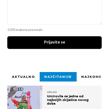
1500 znakova preostalo
Prijavite se
AKTUALNO
NAJČITANIJE
NAJKOMENTI
ODLAZI
Umirovila se jedna od
najboljih skijašica novog
doba