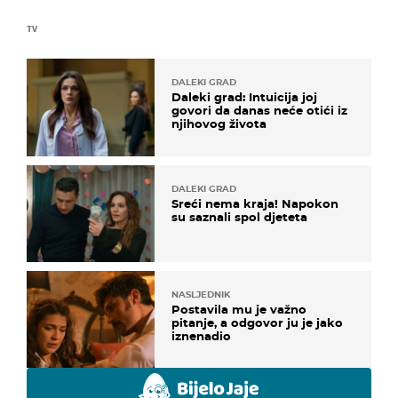
TV
DALEKI GRAD
Daleki grad: Intuicija joj
govori da danas neće otići iz
njihovog života
DALEKI GRAD
Sreći nema kraja! Napokon
su saznali spol djeteta
NASLJEDNIK
Postavila mu je važno
pitanje, a odgovor ju je jako
iznenadio