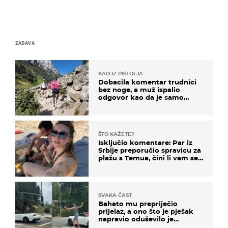
ZABAVA
KAO IZ PIŠTOLJA
Dobacila komentar trudnici
bez noge, a muž ispalio
odgovor kao da je samo
čekao…
ŠTO KAŽETE?
Isključio komentare: Par iz
Srbije preporučio spravicu za
plažu s Temua, čini li vam se
ovo sigurnim?
SVAKA ČAST
Bahato mu prepriječio
prijelaz, a ono što je pješak
napravio oduševilo je
društvene mreže