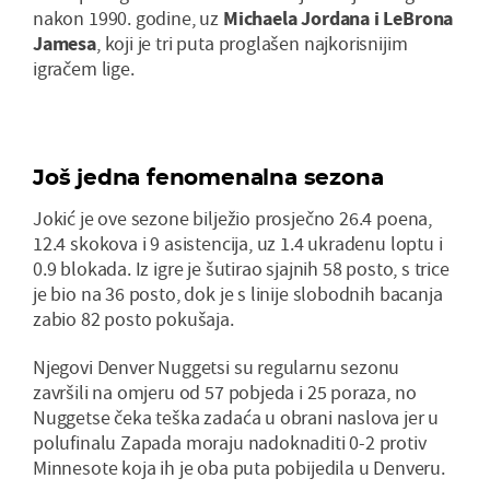
nakon 1990. godine, uz
Michaela Jordana i LeBrona
Jamesa
, koji je tri puta proglašen najkorisnijim
igračem lige.
Još jedna fenomenalna sezona
Jokić je ove sezone bilježio prosječno 26.4 poena,
12.4 skokova i 9 asistencija, uz 1.4 ukradenu loptu i
0.9 blokada. Iz igre je šutirao sjajnih 58 posto, s trice
je bio na 36 posto, dok je s linije slobodnih bacanja
zabio 82 posto pokušaja.
Njegovi Denver Nuggetsi su regularnu sezonu
završili na omjeru od 57 pobjeda i 25 poraza, no
Nuggetse čeka teška zadaća u obrani naslova jer u
polufinalu Zapada moraju nadoknaditi 0-2 protiv
Minnesote koja ih je oba puta pobijedila u Denveru.