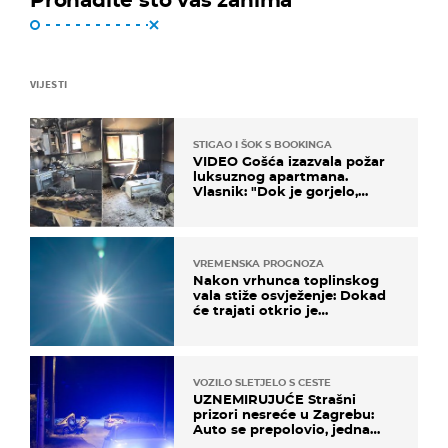
VIJESTI
STIGAO I ŠOK S BOOKINGA
VIDEO Gošća izazvala požar
luksuznog apartmana.
Vlasnik: "Dok je gorjelo,
smijali su se, pili i pokazivali
mi srednji prst"
VREMENSKA PROGNOZA
Nakon vrhunca toplinskog
vala stiže osvježenje: Dokad
će trajati otkrio je
meteorolog
VOZILO SLETJELO S CESTE
UZNEMIRUJUĆE Strašni
prizori nesreće u Zagrebu:
Auto se prepolovio, jedna
osoba poginula