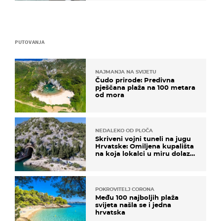
PUTOVANJA
NAJMANJA NA SVIJETU
Čudo prirode: Predivna
pješčana plaža na 100 metara
od mora
NEDALEKO OD PLOČA
Skriveni vojni tuneli na jugu
Hrvatske: Omiljena kupališta
na koja lokalci u miru dolaze
roniti i skakati u more
POKROVITELJ CORONA
Među 100 najboljih plaža
svijeta našla se i jedna
hrvatska