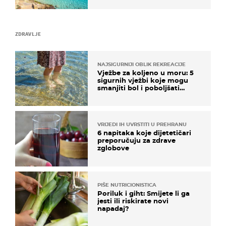
ZDRAVLJE
NAJSIGURNIJI OBLIK REKREACIJE
Vježbe za koljeno u moru: 5
sigurnih vježbi koje mogu
smanjiti bol i poboljšati
pokretljivost
VRIJEDI IH UVRSTITI U PREHRANU
6 napitaka koje dijetetičari
preporučuju za zdrave
zglobove
PIŠE NUTRICIONISTICA
Poriluk i giht: Smijete li ga
jesti ili riskirate novi
napadaj?