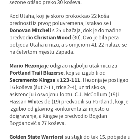
sezone otišao preko 30 koševa.
Kod Utaha, koji je skoro prokockao 22 koša
prednosti iz prvog poluvremena, istakao se i
Donovan Mitchell
s 25 ubačaja, dok je domaćine
predvodio
Christian Wood
(30). Ovo je bila peta
pobjeda Utaha u nizu, a s omjerom 41-22 nalaze se
na četvrtom mjestu Zapada.
Mario Hezonja
je odigrao najbolju utakmicu za
Portland Trail Blazerse
, koji su izgubili od
Sacramento Kingsa
s
123-111
. Hezonja je postigao
16 koševa (šut 7-11, trice 2-4), uz tri skoka,
asistenciju i osvojenu loptu. C.J. McCollum (19) i
Hassan Whiteside (19) predvodili su Portland, koji je
izgubio od glavnog konkurenta za mjesto u
doigravanje, a Kingse je predvodio Bogdan
Bogdanović s 27 koševa.
Golden State Warriorsi
su stigli do tek 15. pobjede u