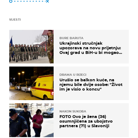
VIJESTI
BURE BARUTA
Ukrajinski stručnjak
upozorava na novu prijetnju:
Ovaj grad u BiH-u bi mogao
biti žarište
DRAMA U RIJECI
Urušio se balkon kuće, na
njemu bile dvije osobe: "Život
im je visio o koncu"
NAKON SUKOBA
FOTO Ovo je žena (36)
osumnjičena za ubojstvo
partnera (71) u Slavoniji