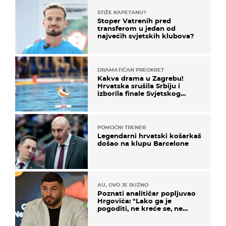
STIŽE KAPETANU?
Stoper Vatrenih pred
transferom u jedan od
najvećih svjetskih klubova?
DRAMATIČAN PREOKRET
Kakva drama u Zagrebu!
Hrvatska srušila Srbiju i
izborila finale Svjetskog
prvenstva
POMOĆNI TRENER
Legendarni hrvatski košarkaš
došao na klupu Barcelone
AU, OVO JE RUŽNO
Poznati analitičar popljuvao
Hrgovića: "Lako ga je
pogoditi, ne kreće se, ne
koristi noge..."