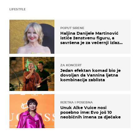
LIFESTYLE
POPUT SIRENE
Haljina Danijele Martinović
ističe ženstvenu figuru, a
savršena je za večernji izlazak
na moru
ZA KONCERT
Jedan efektan komad bio je
dovoljan da Vannina ljetna
kombinacija zablista
RIJETKA I POSEBNA
Unuk Alke Vuice nosi
posebno ime: Evo još 10
neobičnih imena za dječake