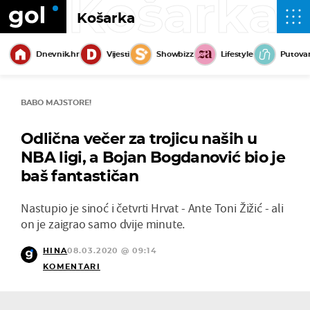
Košarka
Košarka
Dnevnik.hr
Vijesti
Showbizz
Lifestyle
Putova
BABO MAJSTORE!
Odlična večer za trojicu naših u
NBA ligi, a Bojan Bogdanović bio je
baš fantastičan
Nastupio je sinoć i četvrti Hrvat - Ante Toni Žižić - ali
on je zaigrao samo dvije minute.
HINA
08.03.2020 @ 09:14
KOMENTARI