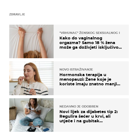
ZDRAVLJE
"VRHUNAC" ŽENSKOG SEKSUALNOG ISKUSTVA
Kako do vaginalnog
orgazma? Samo 18 % žena
može ga doživjeti isključivo
na ovaj način
NOVO ISTRAŽIVANJE
Hormonska terapija u
menopauzi: Žene koje je
koriste imaju znatno manji
rizik od ovoga
NEDAVNO JE ODOBREN
Novi lijek za dijabetes tip 2:
Regulira šećer u krvi, ali
utječe i na gubitak
kilograma! Evo tko ga smije
uzimati i koje su nuspojave