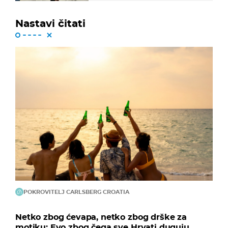
Nastavi čitati
POKROVITELJ CARLSBERG CROATIA
Netko zbog ćevapa, netko zbog drške za
motiku: Evo zbog čega sve Hrvati duguju