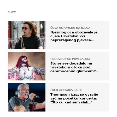
SHOW
ČUVA USPOMENU NA NJEGA
Njezinog oca obožavala je
cijela Hrvatska! Kći
neprežaljenog pjevača
projurila špicom na dva
kotača
PONOVNO POD POVEĆALOM
Što se sve događalo na
hrvatskom otoku pod
osramoćenim glumcem?
Bizarni prizori i danas
izazivaju nevjericu
PRED 20 TISUĆA LJUDI
Thompson izazvao ovacije
već na početku koncerta:
"Što ću kad sam slab..."