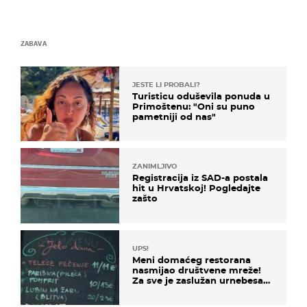
ZABAVA
JESTE LI PROBALI?
Turisticu oduševila ponuda u
Primoštenu: "Oni su puno
pametniji od nas"
ZANIMLJIVO
Registracija iz SAD-a postala
hit u Hrvatskoj! Pogledajte
zašto
UPS!
Meni domaćeg restorana
nasmijao društvene mreže!
Za sve je zaslužan urnebesan
naziv jela