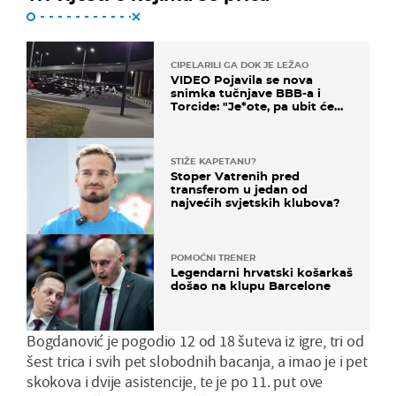
CIPELARILI GA DOK JE LEŽAO
VIDEO Pojavila se nova
snimka tučnjave BBB-a i
Torcide: "Je*ote, pa ubit će
ga!"
STIŽE KAPETANU?
Stoper Vatrenih pred
transferom u jedan od
najvećih svjetskih klubova?
POMOĆNI TRENER
Legendarni hrvatski košarkaš
došao na klupu Barcelone
Bogdanović je pogodio 12 od 18 šuteva iz igre, tri od
šest trica i svih pet slobodnih bacanja, a imao je i pet
skokova i dvije asistencije, te je po 11. put ove