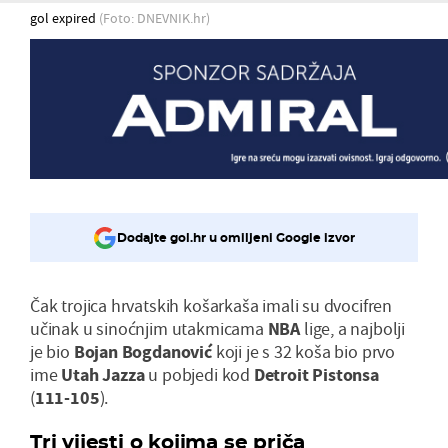
gol expired
(Foto: DNEVNIK.hr)
Dodajte gol.hr u omiljeni Google izvor
Čak trojica hrvatskih košarkaša imali su dvocifren
učinak u sinoćnjim utakmicama
NBA
lige, a najbolji
je bio
Bojan Bogdanović
koji je s 32 koša bio prvo
ime
Utah Jazza
u pobjedi kod
Detroit Pistonsa
(
111-105
).
Tri vijesti o kojima se priča