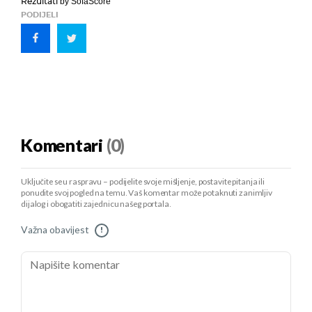
Rezultati
by SofaScore
PODIJELI
Komentari
(0)
Uključite se u raspravu – podijelite svoje mišljenje, postavite pitanja ili
ponudite svoj pogled na temu. Vaš komentar može potaknuti zanimljiv
dijalog i obogatiti zajednicu našeg portala.
Važna obavijest
!