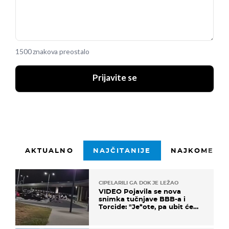
1500 znakova preostalo
Prijavite se
AKTUALNO
NAJČITANIJE
NAJKOMENTI
CIPELARILI GA DOK JE LEŽAO
VIDEO Pojavila se nova
snimka tučnjave BBB-a i
Torcide: "Je*ote, pa ubit će
ga!"