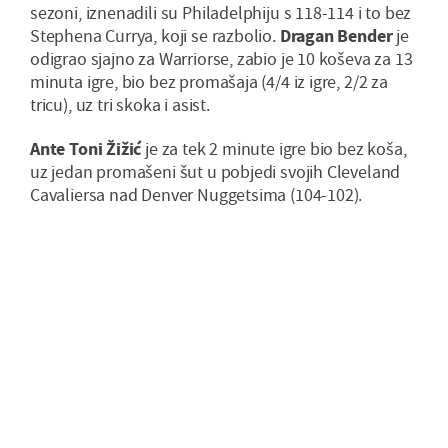
sezoni, iznenadili su Philadelphiju s 118-114 i to bez
Stephena Currya, koji se razbolio.
Dragan Bender
je
odigrao sjajno za Warriorse, zabio je 10 koševa za 13
minuta igre, bio bez promašaja (4/4 iz igre, 2/2 za
tricu), uz tri skoka i asist.
Ante Toni Žižić
je za tek 2 minute igre bio bez koša,
uz jedan promašeni šut u pobjedi svojih Cleveland
Cavaliersa nad Denver Nuggetsima (104-102).