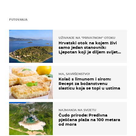
PUTOVANJA
UŽIVANJE NA "PRIVATNOM" OTOKU
Hrvatski otok na kojem živi
samo jedan stanovnik:
Ljepotan koji je diljem svijeta
poznat po svojem "bijelom
zlatu"
MA, SAVRŠENSTVO!
Kolač s limunom i sirom:
Recept za božanstvenu
slasticu koja se topi u ustima
NAJMANJA NA SVIJETU
Čudo prirode: Predivna
pješčana plaža na 100 metara
od mora