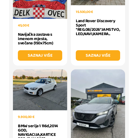
15.500,00 €
Land Rover Discovery
Sport
45,00 €
*REG.08/2026*JAMSTVO,
LED,NAVI,KAMERA..
Navijačka zastava s
imenom mjesta,
svečana (150x75cm)
SAZNAJ VIŠE
SAZNAJ VIŠE
9.900,00 €
BMW serija 1 116d,2014
GOD,
NAVIGACIJA,KARTICE