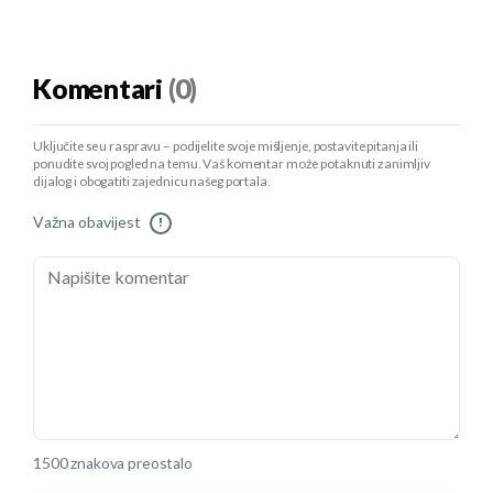
Komentari
(0)
Uključite se u raspravu – podijelite svoje mišljenje, postavite pitanja ili
ponudite svoj pogled na temu. Vaš komentar može potaknuti zanimljiv
dijalog i obogatiti zajednicu našeg portala.
Važna obavijest
!
1500 znakova preostalo