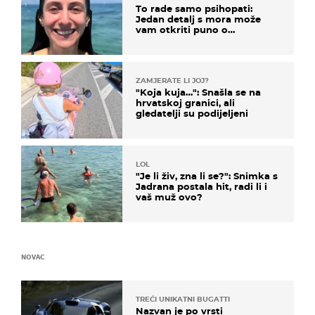
To rade samo psihopati:
Jedan detalj s mora može
vam otkriti puno o
prijateljima
ZAMJERATE LI JOJ?
"Koja kuja…": Snašla se na
hrvatskoj granici, ali
gledatelji su podijeljeni
LOL
"Je li živ, zna li se?": Snimka s
Jadrana postala hit, radi li i
vaš muž ovo?
NOVAC
TREĆI UNIKATNI BUGATTI
Nazvan je po vrsti