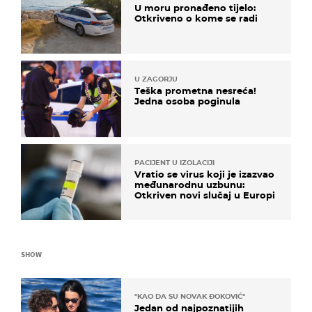
U moru pronađeno tijelo:
Otkriveno o kome se radi
U ZAGORJU
Teška prometna nesreća!
Jedna osoba poginula
PACIJENT U IZOLACIJI
Vratio se virus koji je izazvao
međunarodnu uzbunu:
Otkriven novi slučaj u Europi
SHOW
"KAO DA SU NOVAK ĐOKOVIĆ"
Jedan od najpoznatijih