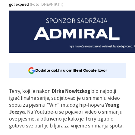
gol expired
(Foto: DNEVNIK.hr)
Dodajte gol.hr u omiljeni Google izvor
Terry, koji je nakon
Dirka Nowitzkog
bio najbolji
igrač finalne serije, sudjelovao je u snimanju video
spota za pjesmu "Win“ mladog hip-hopera
Young
Jeezya
. Na Youtube-u se pojavio i video o snimanju
ove pjesme, a otkriveno je kako je Terry izgubio
gotovo sve partije biljara za vrijeme snimanja spota.