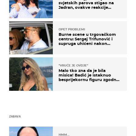
svjetskih parova stigao na
Jadran, ovakve reakcije
vjerojatno nisu očekivali
OPET PROBLEMI
Burne scene u trgovačkom
centru: Sergej Trifunović i
supruga uhićeni nakon
svađe!
"VRUĆE JE OVDJE"
Malo tko zna da je bila
misica! Badić je istaknuo
besprijekornu figuru zgodne
voditeljice
ZABAVA
HMM…