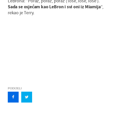
LeBrona: "Poraz, poraz, poraz ('lose, lose, lose').
Sada se osjećam kao LeBron i svi oni iz Miamija
“,
rekao je Terry.
PODIJELI