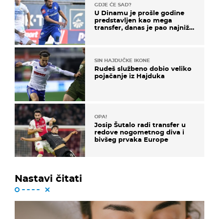
GDJE ĆE SAD?
U Dinamu je prošle godine
predstavljen kao mega
transfer, danas je pao najniže
u karijeri
SIN HAJDUČKE IKONE
Rudeš službeno dobio veliko
pojačanje iz Hajduka
OPA!
Josip Šutalo radi transfer u
redove nogometnog diva i
bivšeg prvaka Europe
Nastavi čitati