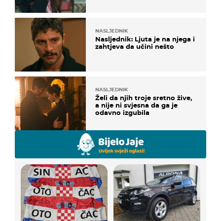
NASLJEDNIK
Nasljednik: Ljuta je na njega i
zahtjeva da učini nešto
NASLJEDNIK
Želi da njih troje sretno žive,
a nije ni svjesna da ga je
odavno izgubila