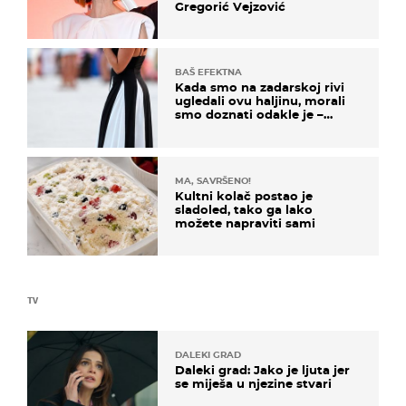
Gregorić Vejzović
BAŠ EFEKTNA
Kada smo na zadarskoj rivi
ugledali ovu haljinu, morali
smo doznati odakle je –
košta samo 18 eura
MA, SAVRŠENO!
Kultni kolač postao je
sladoled, tako ga lako
možete napraviti sami
TV
DALEKI GRAD
Daleki grad: Jako je ljuta jer
se miješa u njezine stvari