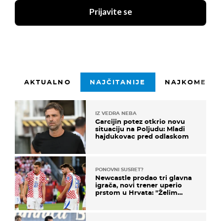
Prijavite se
AKTUALNO
NAJČITANIJE
NAJKOMENTI
IZ VEDRA NEBA
Garcijin potez otkrio novu
situaciju na Poljudu: Mladi
hajdukovac pred odlaskom
PONOVNI SUSRET?
Newcastle prodao tri glavna
igrača, novi trener uperio
prstom u Hrvata: "Želim
njega!"