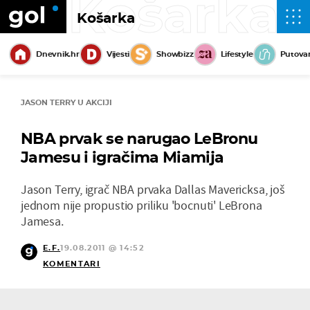
Košarka
Košarka
Dnevnik.hr
Vijesti
Showbizz
Lifestyle
Putova
JASON TERRY U AKCIJI
NBA prvak se narugao LeBronu
Jamesu i igračima Miamija
Jason Terry, igrač NBA prvaka Dallas Mavericksa, još
jednom nije propustio priliku 'bocnuti' LeBrona
Jamesa.
E.F.
19.08.2011 @ 14:52
KOMENTARI