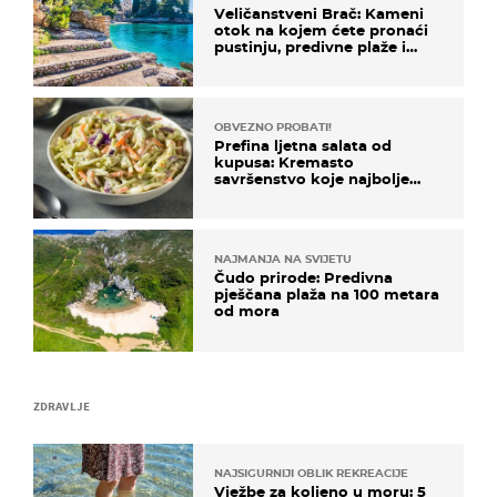
Veličanstveni Brač: Kameni
otok na kojem ćete pronaći
pustinju, predivne plaže i
uzbudljivu hranu
OBVEZNO PROBATI!
Prefina ljetna salata od
kupusa: Kremasto
savršenstvo koje najbolje
paše uz pečeno meso
NAJMANJA NA SVIJETU
Čudo prirode: Predivna
pješčana plaža na 100 metara
od mora
ZDRAVLJE
NAJSIGURNIJI OBLIK REKREACIJE
Vježbe za koljeno u moru: 5