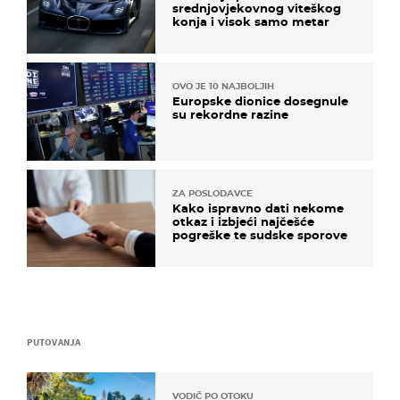
srednjovjekovnog viteškog
konja i visok samo metar
OVO JE 10 NAJBOLJIH
Europske dionice dosegnule
su rekordne razine
ZA POSLODAVCE
Kako ispravno dati nekome
otkaz i izbjeći najčešće
pogreške te sudske sporove
PUTOVANJA
VODIČ PO OTOKU