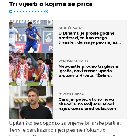
Tri vijesti o kojima se priča
GDJE ĆE SAD?
U Dinamu je prošle godine
predstavljen kao mega
transfer, danas je pao najniže
u karijeri
PONOVNI SUSRET?
Newcastle prodao tri glavna
igrača, novi trener uperio
prstom u Hrvata: "Želim
njega!"
IZ VEDRA NEBA
Garcijin potez otkrio novu
situaciju na Poljudu: Mladi
hajdukovac pred odlaskom
Upitan što se dogodilo za vrijeme biljarske partije,
Terry je parafrazirao riječi pjesme i 'okrznuo'