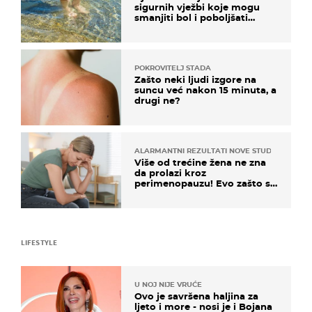
sigurnih vježbi koje mogu
smanjiti bol i poboljšati
pokretljivost
POKROVITELJ STADA
Zašto neki ljudi izgore na
suncu već nakon 15 minuta, a
drugi ne?
ALARMANTNI REZULTATI NOVE STUDIJE
Više od trećine žena ne zna
da prolazi kroz
perimenopauzu! Evo zašto su
simptomi toliko zbunjujući
LIFESTYLE
U NOJ NIJE VRUĆE
Ovo je savršena haljina za
ljeto i more - nosi je i Bojana