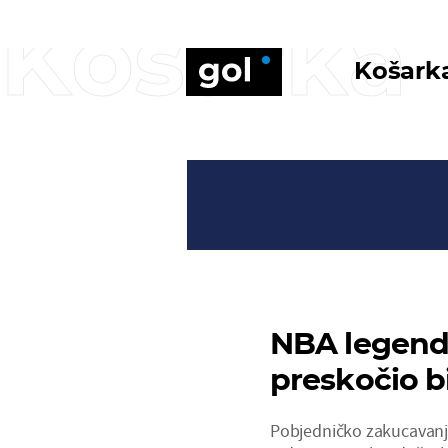
Košarka
Košark
NBA legenda
preskočio b
Pobjedničko zakucavanje 