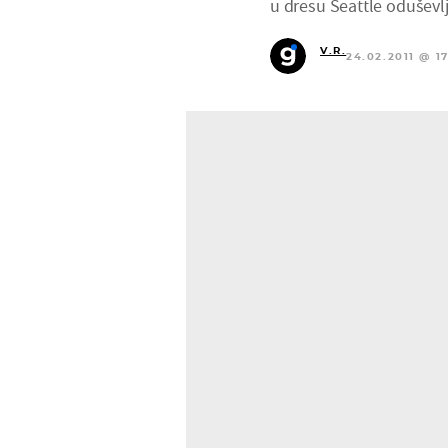
u dresu Seattle odušev
V.R.
24.02.2011 @ 17