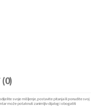
i
(0)
ijelite svoje mišljenje, postavite pitanja ili ponudite svoj
ar može potaknuti zanimljiv dijalog i obogatiti