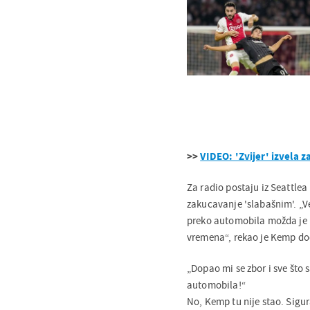
>>
VIDEO: 'Zvijer' izvela 
Za radio postaju iz Seattl
zakucavanje 'slabašnim'. „Ve
preko automobila možda je i
vremena“, rekao je Kemp do
„Dopao mi se zbor i sve što
automobila!“
No, Kemp tu nije stao. Sigu