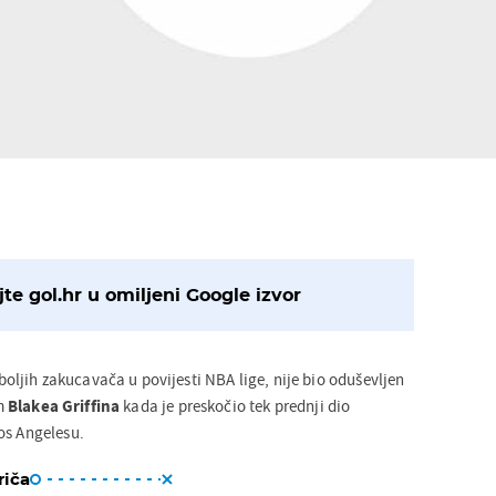
te gol.hr u omiljeni Google izvor
boljih zakucavača u povijesti NBA lige, nije bio oduševljen
m
Blakea Griffina
kada je preskočio tek prednji dio
os Angelesu.
riča