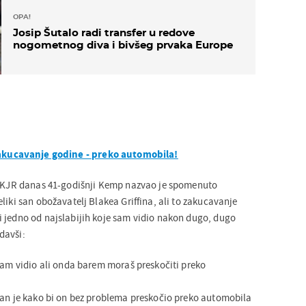
OPA!
Josip Šutalo radi transfer u redove
nogometnog diva i bivšeg prvaka Europe
zakucavanje godine - preko automobila!
ea KJR danas 41-godišnji Kemp nazvao je spomenuto
liki san obožavatelj Blakea Griffina, ali to zakucavanje
 jedno od najslabijih koje sam vidio nakon dugo, dugo
davši:
 sam vidio ali onda barem moraš preskočiti preko
ran je kako bi on bez problema preskočio preko automobila