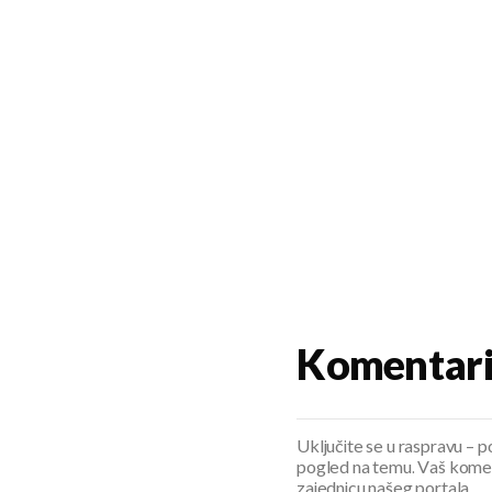
Komentar
Uključite se u raspravu – pod
pogled na temu. Vaš koment
zajednicu našeg portala.