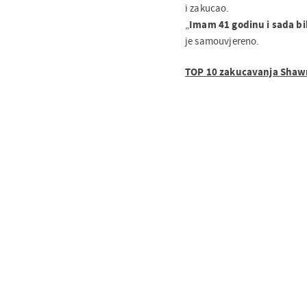
i zakucao.
„
Imam 41 godinu i sada bi
je samouvjereno.
TOP 10 zakucavanja Sha