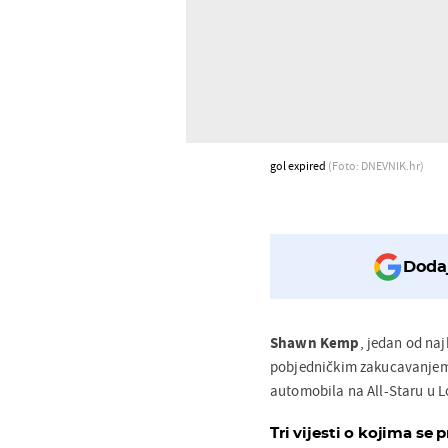
gol expired
(Foto: DNEVNIK.hr)
Dodaj
Shawn Kemp
, jedan od naj
pobjedničkim zakucavanje
automobila na All-Staru u L
Tri vijesti o kojima se p