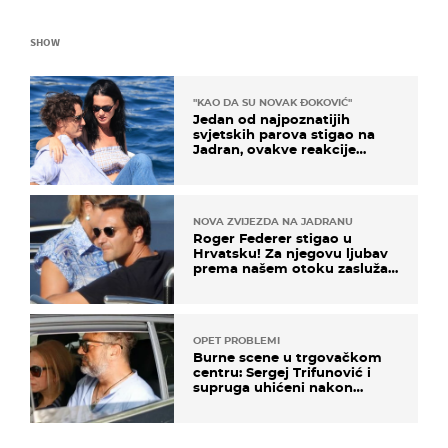
SHOW
"KAO DA SU NOVAK ĐOKOVIĆ"
Jedan od najpoznatijih
svjetskih parova stigao na
Jadran, ovakve reakcije
vjerojatno nisu očekivali
NOVA ZVIJEZDA NA JADRANU
Roger Federer stigao u
Hrvatsku! Za njegovu ljubav
prema našem otoku zaslužan
je jedan poznati Hrvat
OPET PROBLEMI
Burne scene u trgovačkom
centru: Sergej Trifunović i
supruga uhićeni nakon
svađe!