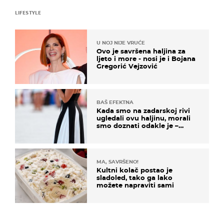
LIFESTYLE
U NOJ NIJE VRUĆE
Ovo je savršena haljina za
ljeto i more - nosi je i Bojana
Gregorić Vejzović
BAŠ EFEKTNA
Kada smo na zadarskoj rivi
ugledali ovu haljinu, morali
smo doznati odakle je –
košta samo 18 eura
MA, SAVRŠENO!
Kultni kolač postao je
sladoled, tako ga lako
možete napraviti sami