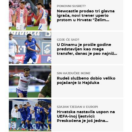
PONOVNI SUSRET?
Newcastle prodao tri glavna
igrača, novi trener uperio
prstom u Hrvata: "Želim
njega!"
GDJE ĆE SAD?
U Dinamu je prošle godine
predstavljen kao mega
transfer, danas je pao najniže
u karijeri
SIN HAJDUČKE IKONE
Rudeš službeno dobio veliko
pojačanje iz Hajduka
SJAJAN TJEDAN U EUROPI
Hrvatska nastavila uspon na
UEFA-inoj ljestvici:
Preskočena je još jedna
država