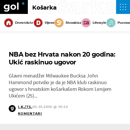
Košarka
Košarka
Dnevnik.hr
Vijesti
Showbizz
Lifestyle
Putova
NBA bez Hrvata nakon 20 godina:
Ukić raskinuo ugovor
Glavni menadžer Milwaukee Bucksa John
Hammond potvdio je da je NBA klub raskinuo
ugovor s hrvatskim košarkašem Rokom Lenijem
Ukićem (25)...
I.K./TS.
05.01.2010 @ 10:52
KOMENTARI