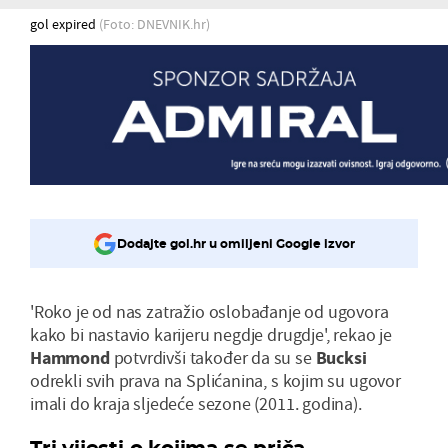
gol expired
(Foto: DNEVNIK.hr)
Dodajte gol.hr u omiljeni Google izvor
'Roko je od nas zatražio oslobađanje od ugovora
kako bi nastavio karijeru negdje drugdje', rekao je
Hammond
potvrdivši također da su se
Bucksi
odrekli svih prava na Splićanina, s kojim su ugovor
imali do kraja sljedeće sezone (2011. godina).
Tri vijesti o kojima se priča