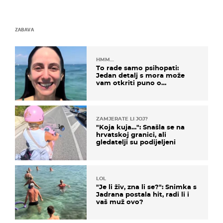
ZABAVA
HMM…
To rade samo psihopati:
Jedan detalj s mora može
vam otkriti puno o
prijateljima
ZAMJERATE LI JOJ?
"Koja kuja…": Snašla se na
hrvatskoj granici, ali
gledatelji su podijeljeni
LOL
"Je li živ, zna li se?": Snimka s
Jadrana postala hit, radi li i
vaš muž ovo?