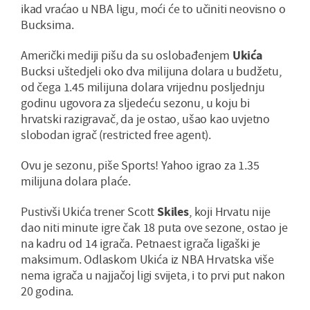
ikad vraćao u NBA ligu, moći će to učiniti neovisno o
Bucksima.
Američki mediji pišu da su oslobađenjem
Ukića
Bucksi uštedjeli oko dva milijuna dolara u budžetu,
od čega 1.45 milijuna dolara vrijednu posljednju
godinu ugovora za sljedeću sezonu, u koju bi
hrvatski razigravač, da je ostao, ušao kao uvjetno
slobodan igrač (restricted free agent).
Ovu je sezonu, piše Sports! Yahoo igrao za 1.35
milijuna dolara plaće.
Pustivši Ukića trener Scott
Skiles
, koji Hrvatu nije
dao niti minute igre čak 18 puta ove sezone, ostao je
na kadru od 14 igrača. Petnaest igrača ligaški je
maksimum. Odlaskom Ukića iz NBA Hrvatska više
nema igrača u najjačoj ligi svijeta, i to prvi put nakon
20 godina.