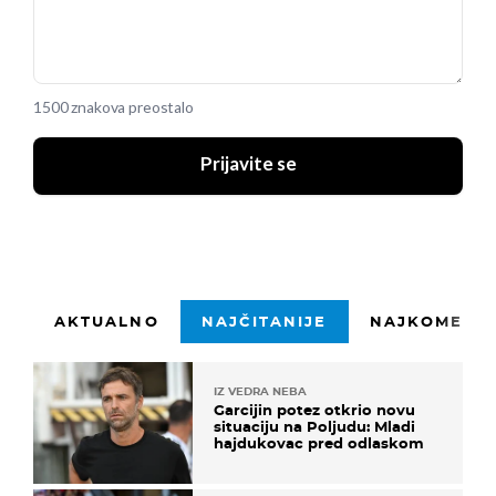
1500 znakova preostalo
Prijavite se
AKTUALNO
NAJČITANIJE
NAJKOMENTI
IZ VEDRA NEBA
Garcijin potez otkrio novu
situaciju na Poljudu: Mladi
hajdukovac pred odlaskom