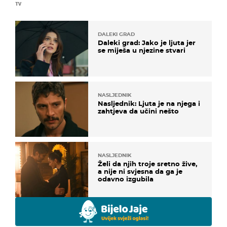
TV
DALEKI GRAD
Daleki grad: Jako je ljuta jer
se miješa u njezine stvari
NASLJEDNIK
Nasljednik: Ljuta je na njega i
zahtjeva da učini nešto
NASLJEDNIK
Želi da njih troje sretno žive,
a nije ni svjesna da ga je
odavno izgubila