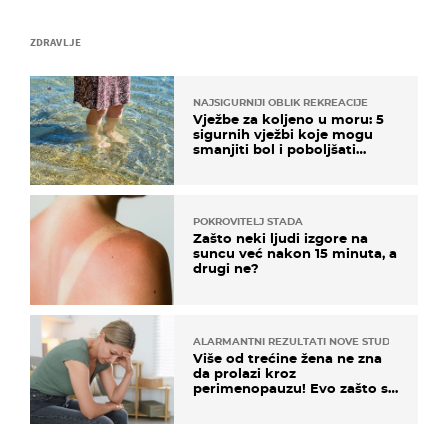
ZDRAVLJE
NAJSIGURNIJI OBLIK REKREACIJE
Vježbe za koljeno u moru: 5
sigurnih vježbi koje mogu
smanjiti bol i poboljšati
pokretljivost
POKROVITELJ STADA
Zašto neki ljudi izgore na
suncu već nakon 15 minuta, a
drugi ne?
ALARMANTNI REZULTATI NOVE STUDIJE
Više od trećine žena ne zna
da prolazi kroz
perimenopauzu! Evo zašto su
simptomi toliko zbunjujući