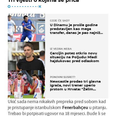
GDJE ĆE SAD?
U Dinamu je prošle godine
predstavljen kao mega
transfer, danas je pao najniže
u karijeri
IZ VEDRA NEBA
Garcijin potez otkrio novu
situaciju na Poljudu: Mladi
hajdukovac pred odlaskom
PONOVNI SUSRET?
Newcastle prodao tri glavna
igrača, novi trener uperio
prstom u Hrvata: "Želim
njega!"
Ukić sada nema nikakvih prepreka pred sobom kad
je pristupanje istanbulskom
Fenerbahçeu
u pitanju.
Trebao bi potpisati ugovor na 18 mjeseci. Bude li se