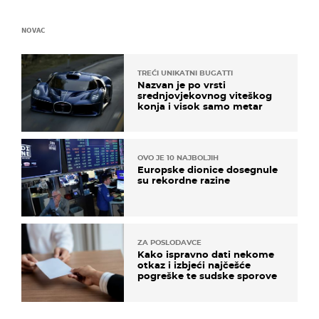
NOVAC
TREĆI UNIKATNI BUGATTI
Nazvan je po vrsti
srednjovjekovnog viteškog
konja i visok samo metar
OVO JE 10 NAJBOLJIH
Europske dionice dosegnule
su rekordne razine
ZA POSLODAVCE
Kako ispravno dati nekome
otkaz i izbjeći najčešće
pogreške te sudske sporove