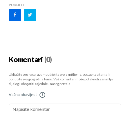
PODIJELI
Komentari
(0)
Uključite se u raspravu – podijelite svoje mišljenje, postavite pitanja ili
ponudite svoj pogled na temu. Vaš komentar može potaknuti zanimljiv
dijalog i obogatiti zajednicu našeg portala.
Važna obavijest
!