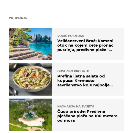
PUTOVANJA
VODIČ PO OTOKU
Veličanstveni Brač: Kameni
otok na kojem ćete pronaći
pustinju, predivne plaže i
uzbudljivu hranu
OBVEZNO PROBATI!
Prefina ljetna salata od
kupusa: Kremasto
savršenstvo koje najbolje
paše uz pečeno meso
NAJMANJA NA SVIJETU
Čudo prirode: Predivna
pješčana plaža na 100 metara
od mora