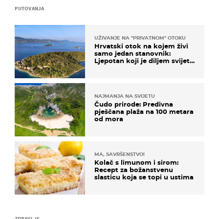
PUTOVANJA
UŽIVANJE NA "PRIVATNOM" OTOKU
Hrvatski otok na kojem živi
samo jedan stanovnik:
Ljepotan koji je diljem svijeta
poznat po svojem "bijelom
zlatu"
NAJMANJA NA SVIJETU
Čudo prirode: Predivna
pješčana plaža na 100 metara
od mora
MA, SAVRŠENSTVO!
Kolač s limunom i sirom:
Recept za božanstvenu
slasticu koja se topi u ustima
ZDRAVLJE