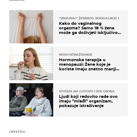
"VRHUNAC" ŽENSKOG SEKSUALNOG ISKUSTVA
Kako do vaginalnog
orgazma? Samo 18 % žena
može ga doživjeti isključivo
na ovaj način
NOVO ISTRAŽIVANJE
Hormonska terapija u
menopauzi: Žene koje je
koriste imaju znatno manji
rizik od ovoga
STUDIJA NA GOTOVO 1.900 OSOBA
Ljudi koji redovito rade ovo
imaju “mlađi” organizam,
pokazuje istraživanje
LIFESTYLE