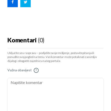
Komentari
(0)
Uključite se u raspravu – podijelite svoje mišljenje, postavite pitanja ili
ponudite svoj pogled na temu. Vaš komentar može potaknuti zanimljiv
dijalog i obogatiti zajednicu našeg portala.
Važna obavijest
!