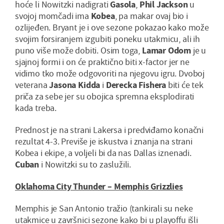
hoće li Nowitzki nadigrati
Gasola
,
Phil Jackson
u
svojoj momčadi ima
Kobea
, pa makar ovaj bio i
ozlijeđen. Bryant je i ove sezone pokazao kako može
svojim forsiranjem izgubiti poneku utakmicu, ali ih
puno više može dobiti. Osim toga,
Lamar Odom
je u
sjajnoj formi i on će praktično biti x-factor jer ne
vidimo tko može odgovoriti na njegovu igru. Dvoboj
veterana
Jasona Kidda
i
Derecka Fishera
biti će tek
priča za sebe jer su obojica spremna eksplodirati
kada treba.
Prednost je na strani Lakersa i predviđamo konačni
rezultat 4-3. Previše je iskustva i znanja na strani
Kobea i ekipe, a voljeli bi da nas Dallas iznenadi.
Cuban
i Nowitzki su to zaslužili.
Oklahoma City Thunder – Memphis Grizzlies
Memphis je San Antonio tražio (tankirali su neke
utakmice u završnici sezone kako bi u playoffu išli