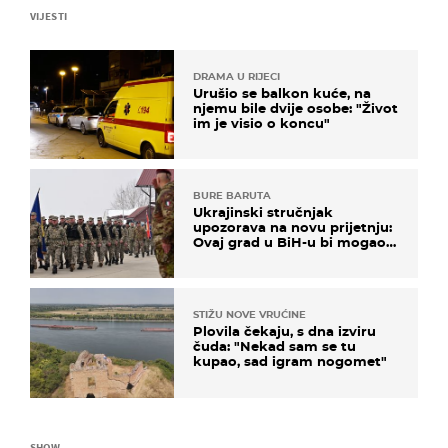
VIJESTI
DRAMA U RIJECI
Urušio se balkon kuće, na
njemu bile dvije osobe: "Život
im je visio o koncu"
BURE BARUTA
Ukrajinski stručnjak
upozorava na novu prijetnju:
Ovaj grad u BiH-u bi mogao
biti žarište
STIŽU NOVE VRUĆINE
Plovila čekaju, s dna izviru
čuda: "Nekad sam se tu
kupao, sad igram nogomet"
SHOW