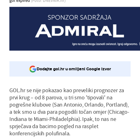
gol expired
(Foto: DNEVNIK.hr)
Dodajte gol.hr u omiljeni Google izvor
GOL.hr se nije pokazao kao preveliki prognozer za
prvi krug – od 8 parova, u tri smo 'tipovali' na
pogrešne klubove (San Antonio, Orlando, Portland),
a tek smo u dva para pogodili točan omjer (Chicago-
Indiana te Miami-Philadelphia). Ipak, to nas ne
sprječava da bacimo pogled na rasplet
konferencijskih polufinala.