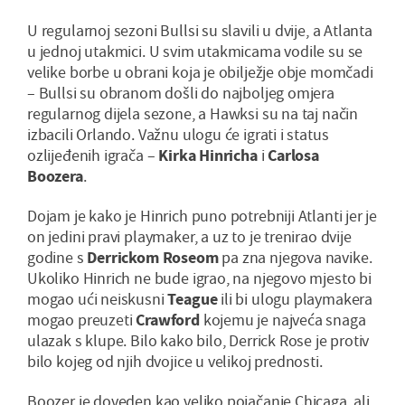
U regularnoj sezoni Bullsi su slavili u dvije, a Atlanta
u jednoj utakmici. U svim utakmicama vodile su se
velike borbe u obrani koja je obilježje obje momčadi
– Bullsi su obranom došli do najboljeg omjera
regularnog dijela sezone, a Hawksi su na taj način
izbacili Orlando. Važnu ulogu će igrati i status
ozlijeđenih igrača –
Kirka Hinricha
i
Carlosa
Boozera
.
Dojam je kako je Hinrich puno potrebniji Atlanti jer je
on jedini pravi playmaker, a uz to je trenirao dvije
godine s
Derrickom Roseom
pa zna njegova navike.
Ukoliko Hinrich ne bude igrao, na njegovo mjesto bi
mogao ući neiskusni
Teague
ili bi ulogu playmakera
mogao preuzeti
Crawford
kojemu je najveća snaga
ulazak s klupe. Bilo kako bilo, Derrick Rose je protiv
bilo kojeg od njih dvojice u velikoj prednosti.
Boozer je doveden kao veliko pojačanje Chicaga, ali