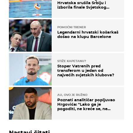
Hrvatska srušila Srbiju i
izborila finale Svjetskog
prvenstva
POMOĆNI TRENER
Legendarni hrvatski košarkaš
došao na klupu Barcelone
STIŽE KAPETANU?
Stoper Vatrenih pred
transferom u jedan od
najvećih svjetskih klubova?
AU, OVO JE RUŽNO
Poznati analitičar popljuvao
Hrgovića: "Lako ga je
pogoditi, ne kreće se, ne
koristi noge..."
Nastavi čitati