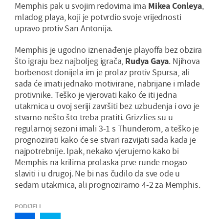
Memphis pak u svojim redovima ima
Mikea Conleya
,
mladog playa, koji je potvrdio svoje vrijednosti
upravo protiv San Antonija.
Memphis je ugodno iznenađenje playoffa bez obzira
što igraju bez najboljeg igrača,
Rudya Gaya
. Njihova
borbenost donijela im je prolaz protiv Spursa, ali
sada će imati jednako motivirane, nabrijane i mlade
protivnike. Teško je vjerovati kako će iti jedna
utakmica u ovoj seriji završiti bez uzbuđenja i ovo je
stvarno nešto što treba pratiti. Grizzlies su u
regularnoj sezoni imali 3-1 s Thunderom, a teško je
prognozirati kako će se stvari razvijati sada kada je
najpotrebnije. Ipak, nekako vjerujemo kako bi
Memphis na krilima prolaska prve runde mogao
slaviti i u drugoj. Ne bi nas čudilo da sve ode u
sedam utakmica, ali prognoziramo 4-2 za Memphis.
PODIJELI