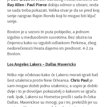
Ray Allen
i
Paul Pierce
dobiju odmor u obrani, onda
se sada treba pokazati. Velika stvar je da se pred kraj
serije razigrao Rajon Rondo koji bi mogao biti ključ
serije.
Boston je u sezoni tri puta pobijedio, a jednom
izgubio u međusobnim susretima. Bez obzira na
činjenicu kako su izgubili odlaskom Perkinsa, zbog
nedorečenosti Heata dajemo im prednost. 4-2 za
Boston.
Los Angeles Lakers – Dallas Mavericks
Nitko nije očekivao kako će Lakersi morati igrati baš
šest utakmica protiv New Orleansa.
Chris Paul
je
sam mogao dobiti jednu utakmicu, a uspio je dobiti
dvije i to je dovoljan pokazatelj o kakvom se igraču
radi. Ipak, Lakersi su Hornetse prošli i sada ih čeka
Dallas. Maverickse su mnogi, pa i mi, prekrižili jer su