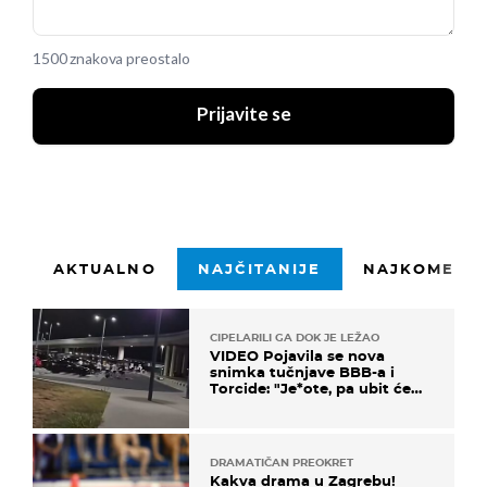
1500 znakova preostalo
Prijavite se
AKTUALNO
NAJČITANIJE
NAJKOMENTI
CIPELARILI GA DOK JE LEŽAO
VIDEO Pojavila se nova
snimka tučnjave BBB-a i
Torcide: "Je*ote, pa ubit će
ga!"
DRAMATIČAN PREOKRET
Kakva drama u Zagrebu!