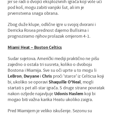
jer se radi o dvojici eksplozivnih igrača koji vole ući
pod koš, mogu zabiti vanjski šut, ali im je
prvenstvena snaga obrana.
Zbog duže klupe, odlične igre u svojoj dvorani i
Derricka Rosea prednost dajemo Bullsima i
prognoziramo njihov prolazak omjerom 4-1.
Miami Heat – Boston Celtics
Sudar svjetova. Američki mediji praktično ne pišu
zajedno o ostala tri susreta, koliko o dvoboju
Bostona i Miamija. Sve su oči uprte u to mogu li
LeBron
,
Dwyane
i
Chris
proći 'starce' iz Celticsa koji
bi, ukoliko se oporavi
Shaquille O'Neal
, mogli
startati s pet all-star igrača. S druge strane povratak
nakon ozljede najavljuje
Udonis Haslem
koji bi
mogao biti važna karika Heatu ukoliko zaigra.
Pred Miamijem je veliko iskušenje. Sezonu su