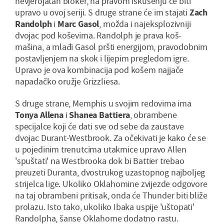
nevjerojatan bloker, na pravom iskušenju će biti
upravo u ovoj seriji. S druge strane će im stajati
Zach
Randolph
i
Marc Gasol
, možda i najeksplozivniji
dvojac pod koševima. Randolph je prava koš-
mašina, a mlađi Gasol pršti energijom, pravodobnim
postavljenjem na skok i lijepim pregledom igre.
Upravo je ova kombinacija pod košem najjače
napadačko oružje Grizzliesa.
S druge strane, Memphis u svojim redovima ima
Tonya Allena
i
Shanea Battiera
, obrambene
specijalce koji će dati sve od sebe da zaustave
dvojac Durant-Westbrook. Za očekivati je kako će se
u pojedinim trenutcima utakmice upravo Allen
'spuštati' na Westbrooka dok bi Battier trebao
preuzeti Duranta, dvostrukog uzastopnog najboljeg
strijelca lige. Ukoliko Oklahomine zvijezde odgovore
na taj obrambeni pritisak, onda će Thunder biti bliže
prolazu. Isto tako, ukoliko Ibaka uspije 'uštopati'
Randolpha, šanse Oklahome dodatno rastu.