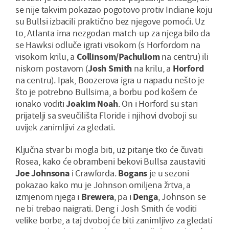
se nije takvim pokazao pogotovo protiv Indiane koju
su Bullsi izbacili praktično bez njegove pomoći. Uz
to, Atlanta ima nezgodan match-up za njega bilo da
se Hawksi odluče igrati visokom (s Horfordom na
visokom krilu, a
Collinsom/Pachuliom
na centru) ili
niskom postavom (
Josh Smith
na krilu, a
Horford
na centru). Ipak, Boozerova igra u napadu nešto je
što je potrebno Bullsima, a borbu pod košem će
ionako voditi
Joakim Noah
. On i Horford su stari
prijatelji sa sveučilišta Floride i njihovi dvoboji su
uvijek zanimljivi za gledati.
Ključna stvar bi mogla biti, uz pitanje tko će čuvati
Rosea, kako će obrambeni bekovi Bullsa zaustaviti
Joe Johnsona
i Crawforda.
Bogans
je u sezoni
pokazao kako mu je Johnson omiljena žrtva, a
izmjenom njega i
Brewera
, pa i
Denga
, Johnson se
ne bi trebao naigrati. Deng i Josh Smith će voditi
velike borbe, a taj dvoboj će biti zanimljivo za gledati