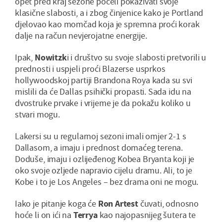
opet pred kraj sezone počeli pokazivati svoje
klasične slabosti, a i zbog činjenice kako je Portland
djelovao kao momčad koja je spremna proći korak
dalje na račun nevjerojatne energije.
Ipak,
Nowitzk
i i društvo su svoje slabosti pretvorili u
prednosti i uspjeli proći Blazerse usprkos
hollywoodskoj partiji Brandona Roya kada su svi
mislili da će Dallas psihički propasti. Sada idu na
dvostruke prvake i vrijeme je da pokažu koliko u
stvari mogu.
Lakersi su u regularnoj sezoni imali omjer 2-1 s
Dallasom, a imaju i prednost domaćeg terena.
Doduše, imaju i ozlijeđenog Kobea Bryanta koji je
oko svoje ozljede napravio cijelu dramu. Ali, to je
Kobe i to je Los Angeles – bez drama oni ne mogu.
Iako je pitanje koga će
Ron Artest
čuvati, odnosno
hoće li on ići na
Terrya
kao najopasnijeg šutera te