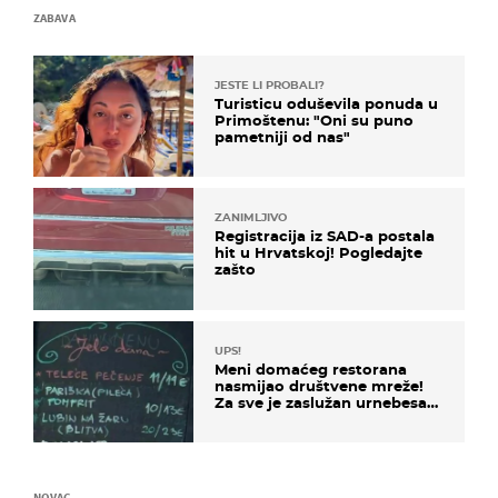
ZABAVA
JESTE LI PROBALI?
Turisticu oduševila ponuda u
Primoštenu: "Oni su puno
pametniji od nas"
ZANIMLJIVO
Registracija iz SAD-a postala
hit u Hrvatskoj! Pogledajte
zašto
UPS!
Meni domaćeg restorana
nasmijao društvene mreže!
Za sve je zaslužan urnebesan
naziv jela
NOVAC