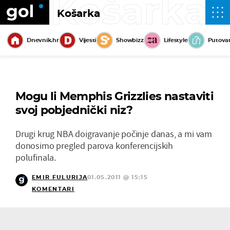
Košarka
Košarka
Dnevnik.hr
Vijesti
Showbizz
Lifestyle
Putova
Mogu li Memphis Grizzlies nastaviti
svoj pobjednički niz?
Drugi krug NBA doigravanje počinje danas, a mi vam
donosimo pregled parova konferencijskih
polufinala.
EMIR FULURIJA
01.05.2011 @ 15:15
KOMENTARI