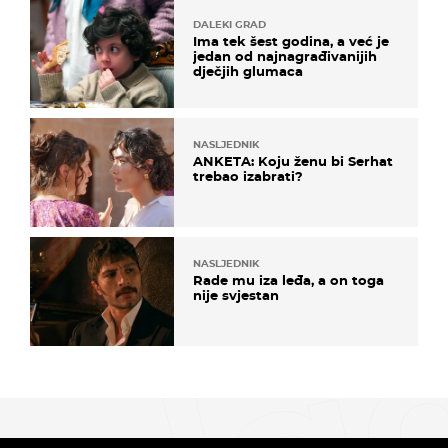
DALEKI GRAD
Ima tek šest godina, a već je
jedan od najnagrađivanijih
dječjih glumaca
NASLJEDNIK
ANKETA: Koju ženu bi Serhat
trebao izabrati?
NASLJEDNIK
Rade mu iza leđa, a on toga
nije svjestan