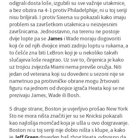
odigrali dosta loše, izgubili su sve važnije utakmice,
a bez obzira na 4-1 protiv Philadelphije, ni u toj seriji
nisu briljirali. I protiv Sixersa su pokazali kako imaju
problem sa završetkom utakmica u neizvjesnim
završnicama. Jednostavno, na terenu ne postoje
dvije lopte pa se
James
i Wade moraju dogovoriti
koji će od njih dvojice imati zadnju loptu u rukama, a
to češće zna biti LeBron koji je u nekoliko takvih
slučajeva loše reagirao. Uz sve to, činjenica je kako
uz trojicu zvijezda Miami nema previše oružja. Niti
jedan od veterana koji su dovedeni u sezoni nije se
nametnuo pa protivničke obrane mogu žrtvovati
figuru na jednom od dvojice igrača Heata koji se ne
prezivaju James, Wade ili Bosh.
S druge strane, Boston je uvjerljivo prošao New York
što ne mora ništa značiti jer su se Knicksi pokazali
kao najlošija momčad koja je ušla u ovo doigravanje.
Boston ni u toj seriji nije dobio ništa s klupe, a kako
je
Jeff Green
doveden baš zbog Heata, odnosno da