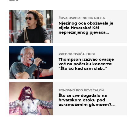
ČUVA USPOMENU NA NJEGA
Njezinog oca obožavala je
cijela Hrvatska! Kći
neprežaljenog pjevača
projurila špicom na dva
kotača
PRED 20 TISUĆA LJUDI
Thompson izazvao ovacije
već na početku koncerta:
"Što ću kad sam slab..."
PONOVNO POD POVEĆALOM
Što se sve događalo na
hrvatskom otoku pod
osramoćenim glumcem?
Bizarni prizori i danas
izazivaju nevjericu