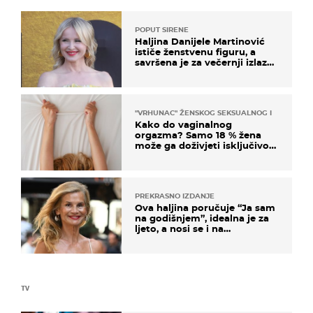
POPUT SIRENE
Haljina Danijele Martinović
ističe ženstvenu figuru, a
savršena je za večernji izlazak
na moru
"VRHUNAC" ŽENSKOG SEKSUALNOG ISKUSTVA
Kako do vaginalnog
orgazma? Samo 18 % žena
može ga doživjeti isključivo
na ovaj način
PREKRASNO IZDANJE
Ova haljina poručuje “Ja sam
na godišnjem”, idealna je za
ljeto, a nosi se i na
zagrebačkoj špici
TV