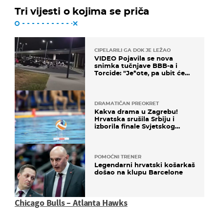
Tri vijesti o kojima se priča
CIPELARILI GA DOK JE LEŽAO
VIDEO Pojavila se nova
snimka tučnjave BBB-a i
Torcide: "Je*ote, pa ubit će
ga!"
DRAMATIČAN PREOKRET
Kakva drama u Zagrebu!
Hrvatska srušila Srbiju i
izborila finale Svjetskog
prvenstva
POMOĆNI TRENER
Legendarni hrvatski košarkaš
došao na klupu Barcelone
Chicago Bulls – Atlanta Hawks