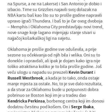
na Spurse, a ne na Lakerse) i San Antonio je dobio i
izbacio. Time su Grizzlies najavili svoj dolazak na
NBA kartu baš kao što su to prošle godine napravili
upravo igrači Thundera. I baš to je čar ovog dvoboja
– Memphis i Oklahoma City predstavljaju novi trend,
nove snage koje lagano mijenjaju stanje stvari u
najjačoj košarkaškoj ligi na svijetu.
Oklahoma je prošle godine sve oduševila, a prije
sezone su očekivanja od njih bila i velika. Oni su to
donekle i opravdali, ali ipak je dojam kako igra nije
toliko atraktivna koliko je to bila prošle godine. Još
veću ulogu u napadu su preuzeli
Kevin Durant
i
Russell Westbrook
, a kada je to tako, onda ostaje
manje mjesta za ostale. No, to je sve dalo rezultata,
a da stvar za Oklahomu bude u potpunosti dobra
pobrinuo se Boston koji im je u tradeu dao
Kendricka Perkinsa
, borbenog centra koji im donosi
dodatnu čvrstinu pod košem. On i
Serge Ibaka
,