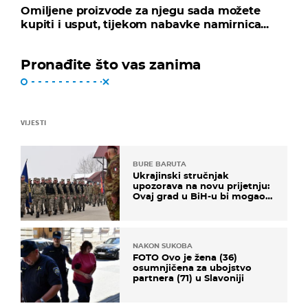
Omiljene proizvode za njegu sada možete
kupiti i usput, tijekom nabavke namirnica...
Pronađite što vas zanima
VIJESTI
BURE BARUTA
Ukrajinski stručnjak
upozorava na novu prijetnju:
Ovaj grad u BiH-u bi mogao
biti žarište
NAKON SUKOBA
FOTO Ovo je žena (36)
osumnjičena za ubojstvo
partnera (71) u Slavoniji