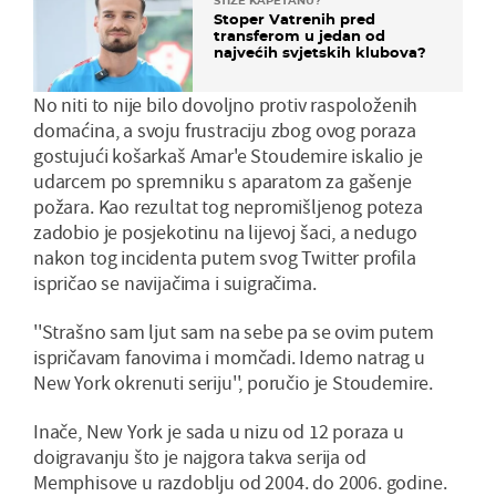
STIŽE KAPETANU?
Stoper Vatrenih pred
transferom u jedan od
najvećih svjetskih klubova?
No niti to nije bilo dovoljno protiv raspoloženih
domaćina, a svoju frustraciju zbog ovog poraza
gostujući košarkaš Amar'e Stoudemire iskalio je
udarcem po spremniku s aparatom za gašenje
požara. Kao rezultat tog nepromišljenog poteza
zadobio je posjekotinu na lijevoj šaci, a nedugo
nakon tog incidenta putem svog Twitter profila
ispričao se navijačima i suigračima.
''Strašno sam ljut sam na sebe pa se ovim putem
ispričavam fanovima i momčadi. Idemo natrag u
New York okrenuti seriju'', poručio je Stoudemire.
Inače, New York je sada u nizu od 12 poraza u
doigravanju što je najgora takva serija od
Memphisove u razdoblju od 2004. do 2006. godine.