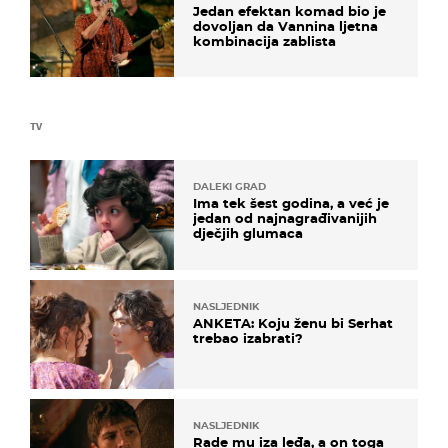
Jedan efektan komad bio je
dovoljan da Vannina ljetna
kombinacija zablista
TV
DALEKI GRAD
Ima tek šest godina, a već je
jedan od najnagrađivanijih
dječjih glumaca
NASLJEDNIK
ANKETA: Koju ženu bi Serhat
trebao izabrati?
NASLJEDNIK
Rade mu iza leđa, a on toga