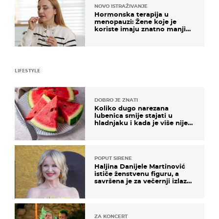
NOVO ISTRAŽIVANJE
Hormonska terapija u
menopauzi: Žene koje je
koriste imaju znatno manji
rizik od ovoga
LIFESTYLE
DOBRO JE ZNATI
Koliko dugo narezana
lubenica smije stajati u
hladnjaku i kada je više nije
sigurno jesti?
POPUT SIRENE
Haljina Danijele Martinović
ističe ženstvenu figuru, a
savršena je za večernji izlazak
na moru
ZA KONCERT