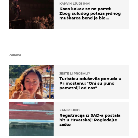
KAKVIH LJUDI IMA!
Kaos kakav se ne pamti:
Zbog suludog poteza jednog
muškarca bend je bio
prisiljen prekinuti nastup
ZABAVA
JESTE LI PROBALI?
Turisticu oduševila ponuda u
Primoštenu: "Oni su puno
pametniji od nas"
ZANIMLJIVO
Registracija iz SAD-a postala
hit u Hrvatskoj! Pogledajte
zašto