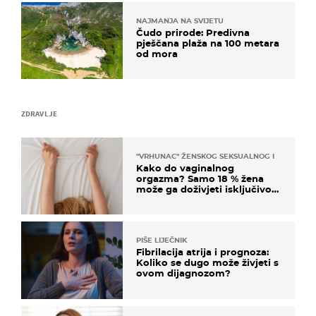
NAJMANJA NA SVIJETU
Čudo prirode: Predivna
pješčana plaža na 100 metara
od mora
ZDRAVLJE
"VRHUNAC" ŽENSKOG SEKSUALNOG ISKUSTVA
Kako do vaginalnog
orgazma? Samo 18 % žena
može ga doživjeti isključivo
na ovaj način
PIŠE LIJEČNIK
Fibrilacija atrija i prognoza:
Koliko se dugo može živjeti s
ovom dijagnozom?