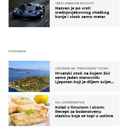
TREĆI UNIKATNI BUGATTI
Nazvan je po vrsti
srednjovjekovnog viteškog
konja i visok samo metar
PUTOVANJA
UŽIVANJE NA "PRIVATNOM" OTOKU
Hrvatski otok na kojem živi
samo jedan stanovnik:
Ljepotan koji je diljem svijeta
poznat po svojem "bijelom
zlatu"
MA, SAVRŠENSTVO!
Kolač s limunom i sirom:
Recept za božanstvenu
slasticu koja se topi u ustima