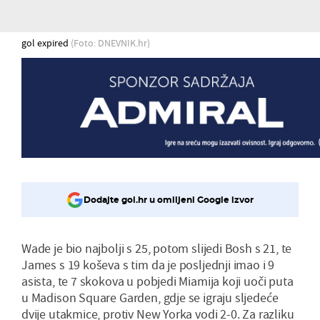
gol expired
(Foto: DNEVNIK.hr)
Dodajte gol.hr u omiljeni Google izvor
Wade je bio najbolji s 25, potom slijedi Bosh s 21, te
James s 19 koševa s tim da je posljednji imao i 9
asista, te 7 skokova u pobjedi Miamija koji uoči puta
u Madison Square Garden, gdje se igraju sljedeće
dvije utakmice, protiv New Yorka vodi 2-0. Za razliku