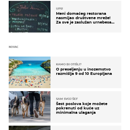
UPS!
Meni domaćeg restorana
nasmijao društvene mreže!
Za sve je zaslužan urnebesan
naziv jela
NOVAC
KAMO BI OTIŠLI?
O preseljenju u inozemstvo
razmišlja 9 od 10 Europljana
SAM SVOJ ŠEF
Šest poslova koje možete
pokrenuti od kuće uz
minimalna ulaganja