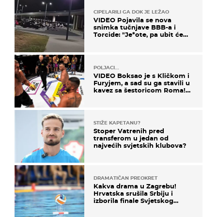
CIPELARILI GA DOK JE LEŽAO
VIDEO Pojavila se nova
snimka tučnjave BBB-a i
Torcide: "Je*ote, pa ubit će
ga!"
POLJACI...
VIDEO Boksao je s Kličkom i
Furyjem, a sad su ga stavili u
kavez sa šestoricom Roma!
Pogledajte kako je završilo
STIŽE KAPETANU?
Stoper Vatrenih pred
transferom u jedan od
najvećih svjetskih klubova?
DRAMATIČAN PREOKRET
Kakva drama u Zagrebu!
Hrvatska srušila Srbiju i
izborila finale Svjetskog
prvenstva