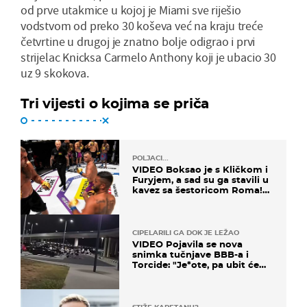
od prve utakmice u kojoj je Miami sve riješio
vodstvom od preko 30 koševa već na kraju treće
četvrtine u drugoj je znatno bolje odigrao i prvi
strijelac Knicksa Carmelo Anthony koji je ubacio 30
uz 9 skokova.
Tri vijesti o kojima se priča
POLJACI...
VIDEO Boksao je s Kličkom i
Furyjem, a sad su ga stavili u
kavez sa šestoricom Roma!
Pogledajte kako je završilo
CIPELARILI GA DOK JE LEŽAO
VIDEO Pojavila se nova
snimka tučnjave BBB-a i
Torcide: "Je*ote, pa ubit će
ga!"