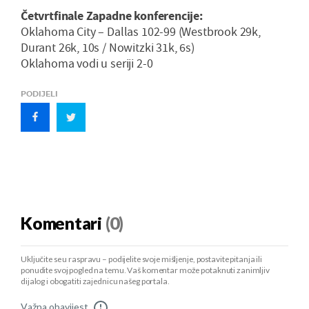
Četvrtfinale Zapadne konferencije:
Oklahoma City – Dallas 102-99 (Westbrook 29k,
Durant 26k, 10s / Nowitzki 31k, 6s)
Oklahoma vodi u seriji 2-0
PODIJELI
Komentari
(0)
Uključite se u raspravu – podijelite svoje mišljenje, postavite pitanja ili
ponudite svoj pogled na temu. Vaš komentar može potaknuti zanimljiv
dijalog i obogatiti zajednicu našeg portala.
Važna obavijest
!