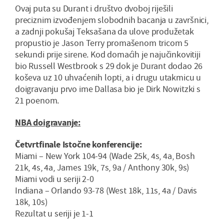
Ovaj puta su Durant i društvo dvoboj riješili
preciznim izvođenjem slobodnih bacanja u završnici,
a zadnji pokušaj Teksašana da ulove produžetak
propustio je Jason Terry promašenom tricom 5
sekundi prije sirene. Kod domaćih je najučinkovitiji
bio Russell Westbrook s 29 dok je Durant dodao 26
koševa uz 10 uhvaćenih lopti, a i drugu utakmicu u
doigravanju prvo ime Dallasa bio je Dirk Nowitzki s
21 poenom.
NBA doigravanje:
Četvrtfinale Istočne konferencije:
Miami – New York 104-94 (Wade 25k, 4s, 4a, Bosh
21k, 4s, 4a, James 19k, 7s, 9a / Anthony 30k, 9s)
Miami vodi u seriji 2-0
Indiana – Orlando 93-78 (West 18k, 11s, 4a / Davis
18k, 10s)
Rezultat u seriji je 1-1