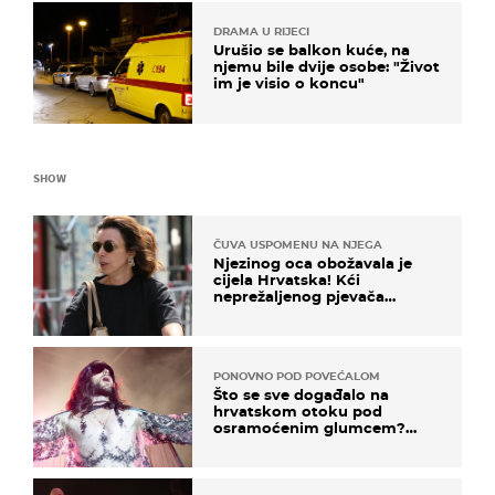
DRAMA U RIJECI
Urušio se balkon kuće, na
njemu bile dvije osobe: "Život
im je visio o koncu"
SHOW
ČUVA USPOMENU NA NJEGA
Njezinog oca obožavala je
cijela Hrvatska! Kći
neprežaljenog pjevača
projurila špicom na dva
kotača
PONOVNO POD POVEĆALOM
Što se sve događalo na
hrvatskom otoku pod
osramoćenim glumcem?
Bizarni prizori i danas
izazivaju nevjericu