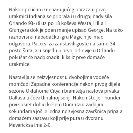
Nakon prilično iznenađujućeg poraza u prvoj
utakmici Indiana se pribrala i u drugoj nadvisila
Orlando 93-78 uz po 18 koševa Westa, Hilla i
Grangera dok je poen manje upisao George. Na tako
raznovrsnu napadačku igru Magic nije imao
odgovora. Pacersi za zaustavili goste na samo 34
posto šuta, a u srijedu u prvoj od dvije u Orlandu
pokušat će nadoknaditi kiks iz prve domaće
utakmice.
Nastavlja se neizvjesnost u dvobojima vodeće
momčadi Zapadne konferencije nakon prvog dijela
sezone Oklahoma Citya i branitelja naslova prvaka
Dallasa u četvrtfinalnoj seriji. Nakon što je Thunder
prvi susret dobio košem Duranta u zadnjim
sekundama još je jedna neizvjesna završnica pripala
domaćem sastavu koji prije puta u dvoranu
Mavericksa ima 2-0.