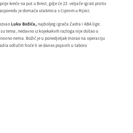
ije kreće na put u Brest, gdje će 23. veljače igrati protiv
 rasporedu je domaća utakmica s Ciprom u Rijeci.
pozvao
Luku Božića,
najboljeg igrača Zadra i ABA lige.
k su tema, nedavno iz kojekakvih razloga nije došao u
onovno nema. Božić je u ponedjeljak morao na operaciju
adra odlučiti hoće li se danas pojaviti u taboru