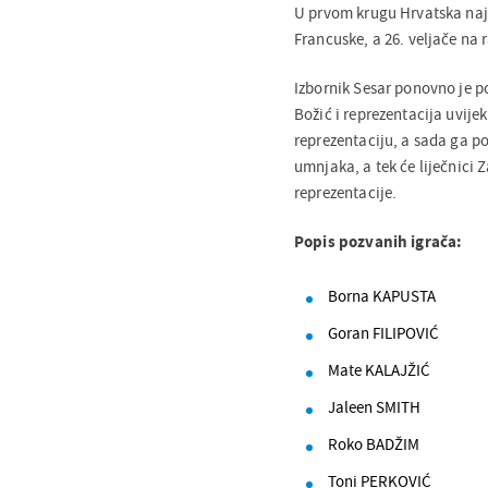
U prvom krugu Hrvatska najpr
Francuske, a 26. veljače na
Izbornik Sesar ponovno je 
Božić i reprezentacija uvije
reprezentaciju, a sada ga p
umnjaka, a tek će liječnici Z
reprezentacije.
Popis pozvanih igrača:
Borna KAPUSTA
Goran FILIPOVIĆ
Mate KALAJŽIĆ
Jaleen SMITH
Roko BADŽIM
Toni PERKOVIĆ