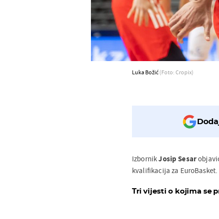
Luka Božić
(Foto: Cropix)
Dodaj
Izbornik
Josip Sesar
objavio
kvalifikacija za EuroBasket.
Tri vijesti o kojima se p