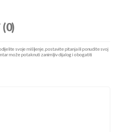
i
(0)
ijelite svoje mišljenje, postavite pitanja ili ponudite svoj
ar može potaknuti zanimljiv dijalog i obogatiti