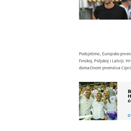
Podsjetimo, Europsko prvenst
Finskoj, Poljskoj i Latviji. H
domaćinom prvenstva Cipro
B
H
ć