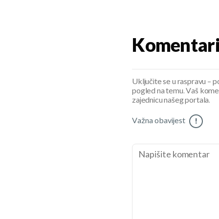
Komentar
Uključite se u raspravu – pod
pogled na temu. Vaš koment
zajednicu našeg portala.
Važna obavijest
!