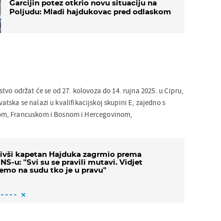
Garcijin potez otkrio novu situaciju na
Poljudu: Mladi hajdukovac pred odlaskom
vo održat će se od 27. kolovoza do 14. rujna 2025. u Cipru,
rvatska se nalazi u kvalifikacijskoj skupini E, zajedno s
m, Francuskom i Bosnom i Hercegovinom,
ivši kapetan Hajduka zagrmio prema
NS-u: "Svi su se pravili mutavi. Vidjet
emo na sudu tko je u pravu"