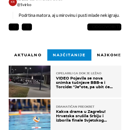
KR
@Svirko
Podrtina matora, aj u mirovinu i pusti mlade nek igraju.
0
0
ODGOVORITE
AKTUALNO
NAJČITANIJE
NAJKOMENTI
CIPELARILI GA DOK JE LEŽAO
VIDEO Pojavila se nova
snimka tučnjave BBB-a i
Torcide: "Je*ote, pa ubit će
ga!"
DRAMATIČAN PREOKRET
Kakva drama u Zagrebu!
Hrvatska srušila Srbiju i
izborila finale Svjetskog
prvenstva