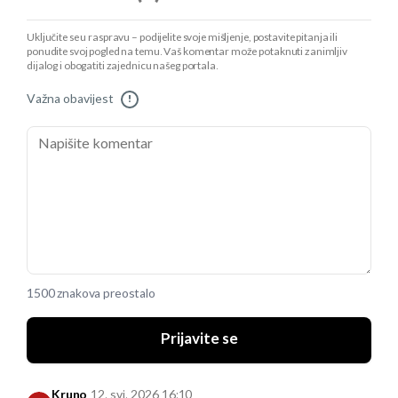
Uključite se u raspravu – podijelite svoje mišljenje, postavite pitanja ili
ponudite svoj pogled na temu. Vaš komentar može potaknuti zanimljiv
dijalog i obogatiti zajednicu našeg portala.
Važna obavijest
!
1500 znakova preostalo
Prijavite se
Kruno
12. svi. 2026 16:10