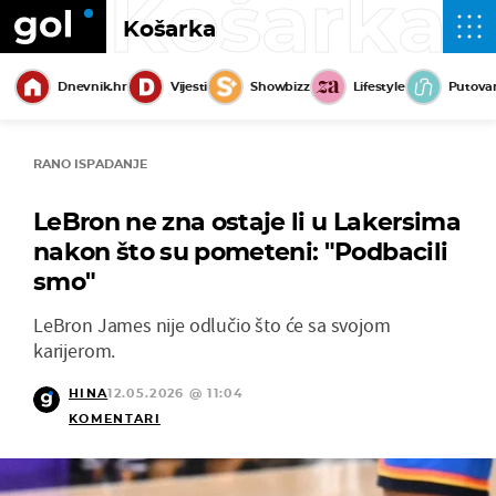
Košarka
Košarka
Dnevnik.hr
Vijesti
Showbizz
Lifestyle
Putova
RANO ISPADANJE
LeBron ne zna ostaje li u Lakersima
nakon što su pometeni: "Podbacili
smo"
LeBron James nije odlučio što će sa svojom
karijerom.
HINA
12.05.2026 @ 11:04
KOMENTARI