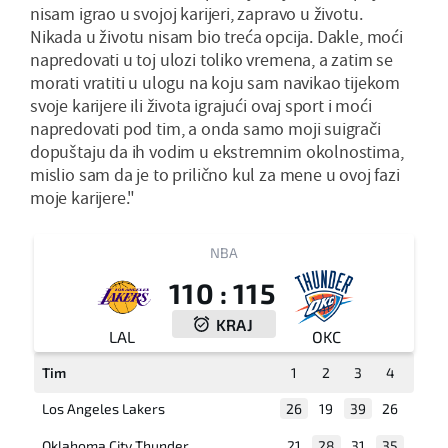
nisam igrao u svojoj karijeri, zapravo u životu.
Nikada u životu nisam bio treća opcija. Dakle, moći
napredovati u toj ulozi toliko vremena, a zatim se
morati vratiti u ulogu na koju sam navikao tijekom
svoje karijere ili života igrajući ovaj sport i moći
napredovati pod tim, a onda samo moji suigrači
dopuštaju da ih vodim u ekstremnim okolnostima,
mislio sam da je to prilično kul za mene u ovoj fazi
moje karijere."
NBA
110
:
115
KRAJ
LAL
OKC
Tim
1
2
3
4
Los Angeles Lakers
26
19
39
26
Oklahoma City Thunder
21
28
31
35