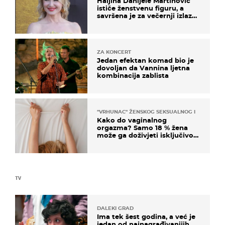
Haljina Danijele Martinović
ističe ženstvenu figuru, a
savršena je za večernji izlazak
na moru
ZA KONCERT
Jedan efektan komad bio je
dovoljan da Vannina ljetna
kombinacija zablista
"VRHUNAC" ŽENSKOG SEKSUALNOG ISKUSTVA
Kako do vaginalnog
orgazma? Samo 18 % žena
može ga doživjeti isključivo
na ovaj način
TV
DALEKI GRAD
Ima tek šest godina, a već je
jedan od najnagrađivanijih