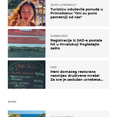
JESTE LI PROBALI?
Turisticu oduševila ponuda u
Primoštenu: "Oni su puno
pametniji od nas"
ZANIMLJIVO
Registracija iz SAD-a postala
hit u Hrvatskoj! Pogledajte
zašto
UPS!
Meni domaćeg restorana
nasmijao društvene mreže!
Za sve je zaslužan urnebesan
naziv jela
NOVAC