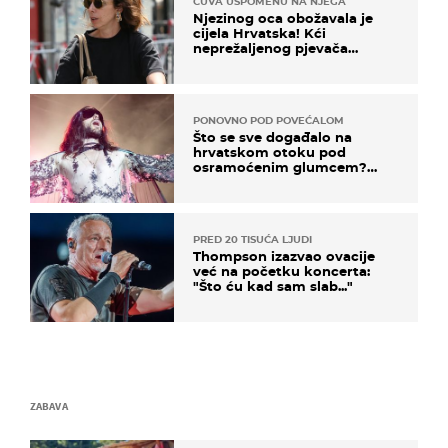
ČUVA USPOMENU NA NJEGA
Njezinog oca obožavala je
cijela Hrvatska! Kći
neprežaljenog pjevača
projurila špicom na dva
kotača
PONOVNO POD POVEĆALOM
Što se sve događalo na
hrvatskom otoku pod
osramoćenim glumcem?
Bizarni prizori i danas
izazivaju nevjericu
PRED 20 TISUĆA LJUDI
Thompson izazvao ovacije
već na početku koncerta:
"Što ću kad sam slab..."
ZABAVA