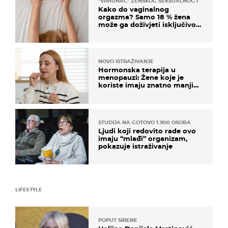
"VRHUNAC" ŽENSKOG SEKSUALNOG ISKUSTVA
Kako do vaginalnog
orgazma? Samo 18 % žena
može ga doživjeti isključivo
na ovaj način
NOVO ISTRAŽIVANJE
Hormonska terapija u
menopauzi: Žene koje je
koriste imaju znatno manji
rizik od ovoga
STUDIJA NA GOTOVO 1.900 OSOBA
Ljudi koji redovito rade ovo
imaju “mlađi” organizam,
pokazuje istraživanje
LIFESTYLE
POPUT SIRENE