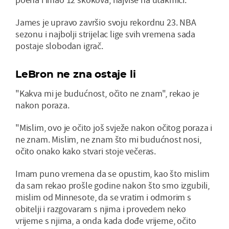
James je upravo završio svoju rekordnu 23. NBA
sezonu i najbolji strijelac lige svih vremena sada
postaje slobodan igrač.
LeBron ne zna ostaje li
"Kakva mi je budućnost, očito ne znam", rekao je
nakon poraza.
"Mislim, ovo je očito još svježe nakon očitog poraza i
ne znam. Mislim, ne znam što mi budućnost nosi,
očito ⁠onako kako stvari stoje večeras.
Imam puno vremena da se opustim, kao što mislim
da sam rekao prošle godine nakon što smo izgubili,
mislim od Minnesote, da se vratim i odmorim s
obitelji i razgovaram s njima i provedem neko
vrijeme s njima, a onda kada dođe vrijeme, očito