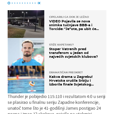
CIPELARILI GA DOK JE LEŽAO
VIDEO Pojavila se nova
snimka tučnjave BBB-a i
Torcide: "Je*ote, pa ubit će
ga!"
STIŽE KAPETANU?
Stoper Vatrenih pred
transferom u jedan od
najvećih svjetskih klubova?
DRAMATIČAN PREOKRET
Kakva drama u Zagrebu!
Hrvatska srušila Srbiju i
izborila finale Svjetskog
prvenstva
Thunder je pobijedio 115:110 i rezultatom 4:0 u seriji
se plasirao u finalnu seriju Zapadne konferencije,
unatoč tome što je 41-godišnji James postigao 24
poena i imao 12 skokova, najviše na utakmici.