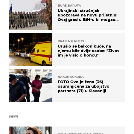
BURE BARUTA
Ukrajinski stručnjak
upozorava na novu prijetnju:
Ovaj grad u BiH-u bi mogao
biti žarište
DRAMA U RIJECI
Urušio se balkon kuće, na
njemu bile dvije osobe: "Život
im je visio o koncu"
NAKON SUKOBA
FOTO Ovo je žena (36)
osumnjičena za ubojstvo
partnera (71) u Slavoniji
SHOW