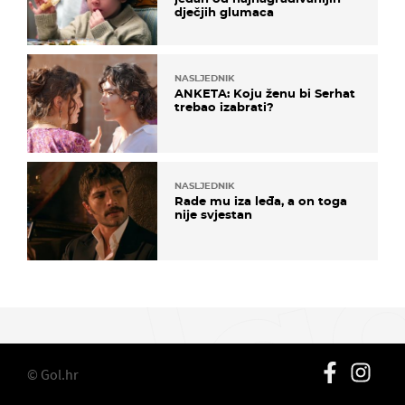
dječjih glumaca
NASLJEDNIK
ANKETA: Koju ženu bi Serhat
trebao izabrati?
NASLJEDNIK
Rade mu iza leđa, a on toga
nije svjestan
© Gol.hr