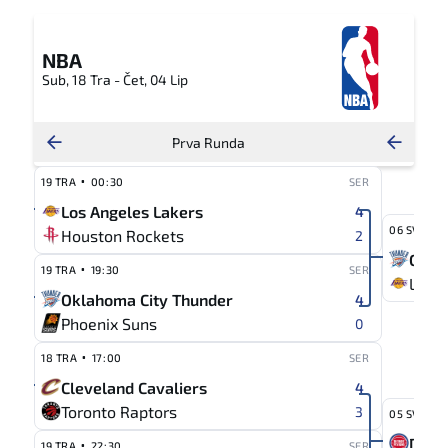
NBA
Sub, 18 Tra - Čet, 04 Lip
Prva Runda
·
19 TRA
00:30
SER
Los Angeles Lakers
4
·
06 SVI
0
Houston Rockets
2
Okla
·
19 TRA
19:30
SER
Los A
Oklahoma City Thunder
4
Phoenix Suns
0
·
18 TRA
17:00
SER
Cleveland Cavaliers
4
·
Toronto Raptors
3
05 SVI
2
·
Detro
19 TRA
22:30
SER