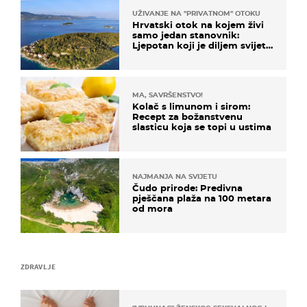
UŽIVANJE NA "PRIVATNOM" OTOKU
Hrvatski otok na kojem živi
samo jedan stanovnik:
Ljepotan koji je diljem svijeta
poznat po svojem "bijelom
zlatu"
MA, SAVRŠENSTVO!
Kolač s limunom i sirom:
Recept za božanstvenu
slasticu koja se topi u ustima
NAJMANJA NA SVIJETU
Čudo prirode: Predivna
pješčana plaža na 100 metara
od mora
ZDRAVLJE