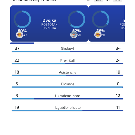
Dvojka
Trojka
POSTOTAK
POSTOTA
USPJEHA
USPJEHA
60%
62%
36%
28/47
31/50
10/28
37
34
Skokovi
22
24
Prekršaji
18
19
Asistencije
5
0
Blokade
3
12
Ukradene lopte
19
11
Izgubljene lopte