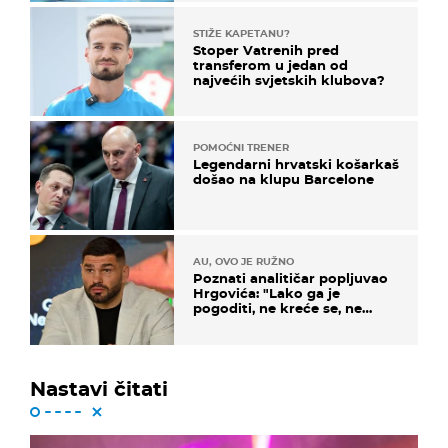
STIŽE KAPETANU?
Stoper Vatrenih pred
transferom u jedan od
najvećih svjetskih klubova?
POMOĆNI TRENER
Legendarni hrvatski košarkaš
došao na klupu Barcelone
AU, OVO JE RUŽNO
Poznati analitičar popljuvao
Hrgovića: "Lako ga je
pogoditi, ne kreće se, ne
koristi noge..."
Nastavi čitati