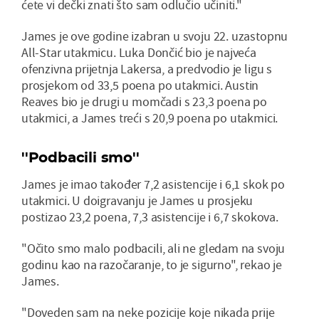
ćete vi dečki znati što sam odlučio učiniti."
James je ove godine izabran u svoju 22. uzastopnu
All-Star utakmicu. Luka Dončić bio je najveća
ofenzivna prijetnja Lakersa, a predvodio je ligu s
prosjekom od 33,5 poena po utakmici. Austin
Reaves bio je drugi u momčadi s 23,3 poena po
utakmici, a James treći s 20,9 poena po utakmici.
''Podbacili smo''
James je imao također 7,2 asistencije i 6,1 skok po
utakmici. U doigravanju je James u prosjeku
postizao 23,2 poena, 7,3 asistencije i 6,7 skokova.
"Očito smo malo podbacili, ali ne gledam na svoju
godinu kao na razočaranje, to je sigurno", rekao je
James.
"Doveden sam na neke pozicije koje nikada prije