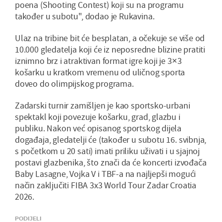
poena (Shooting Contest) koji su na programu
također u subotu", dodao je Rukavina.
Ulaz na tribine bit će besplatan, a očekuje se više od
10.000 gledatelja koji će iz neposredne blizine pratiti
iznimno brz i atraktivan format igre koji je 3×3
košarku u kratkom vremenu od uličnog sporta
doveo do olimpijskog programa.
Zadarski turnir zamišljen je kao sportsko-urbani
spektakl koji povezuje košarku, grad, glazbu i
publiku. Nakon već opisanog sportskog dijela
događaja, gledatelji će (također u subotu 16. svibnja,
s početkom u 20 sati) imati priliku uživati i u sjajnoj
postavi glazbenika, što znači da će koncerti izvođača
Baby Lasagne, Vojka V i TBF-a na najljepši mogući
način zaključiti FIBA 3x3 World Tour Zadar Croatia
2026.
PODIJELI