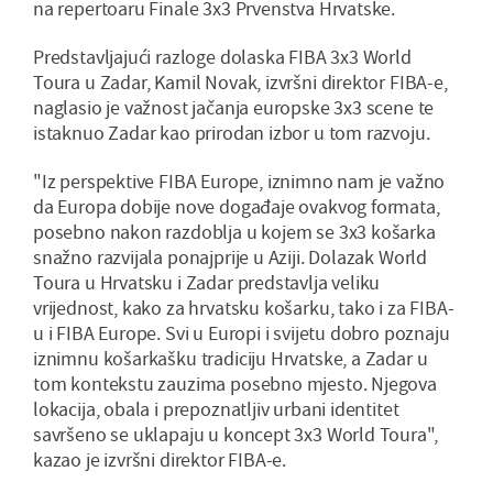
na repertoaru Finale 3x3 Prvenstva Hrvatske.
Predstavljajući razloge dolaska FIBA 3x3 World
Toura u Zadar, Kamil Novak, izvršni direktor FIBA-e,
naglasio je važnost jačanja europske 3x3 scene te
istaknuo Zadar kao prirodan izbor u tom razvoju.
"Iz perspektive FIBA Europe, iznimno nam je važno
da Europa dobije nove događaje ovakvog formata,
posebno nakon razdoblja u kojem se 3x3 košarka
snažno razvijala ponajprije u Aziji. Dolazak World
Toura u Hrvatsku i Zadar predstavlja veliku
vrijednost, kako za hrvatsku košarku, tako i za FIBA-
u i FIBA Europe. Svi u Europi i svijetu dobro poznaju
iznimnu košarkašku tradiciju Hrvatske, a Zadar u
tom kontekstu zauzima posebno mjesto. Njegova
lokacija, obala i prepoznatljiv urbani identitet
savršeno se uklapaju u koncept 3x3 World Toura",
kazao je izvršni direktor FIBA-e.