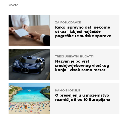
NOVAC
ZA POSLODAVCE
Kako ispravno dati nekome
otkaz i izbjeći najčešće
pogreške te sudske sporove
TREĆI UNIKATNI BUGATTI
Nazvan je po vrsti
srednjovjekovnog viteškog
konja i visok samo metar
KAMO BI OTIŠLI?
O preseljenju u inozemstvo
razmišlja 9 od 10 Europljana