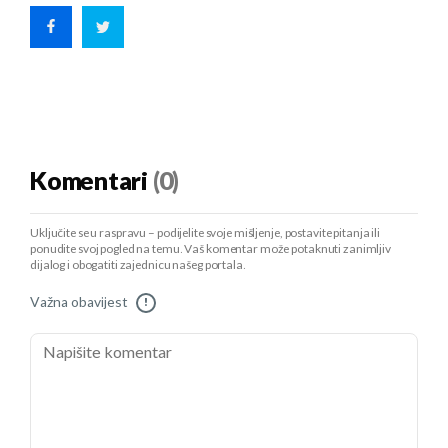
Komentari
(0)
Uključite se u raspravu – podijelite svoje mišljenje, postavite pitanja ili
ponudite svoj pogled na temu. Vaš komentar može potaknuti zanimljiv
dijalog i obogatiti zajednicu našeg portala.
Važna obavijest
!