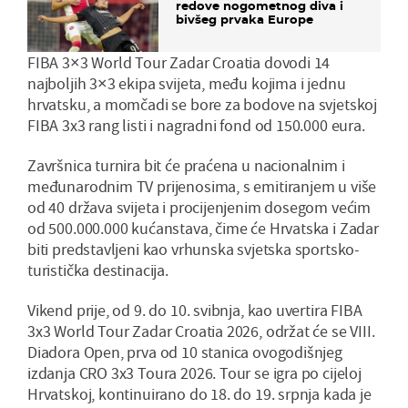
redove nogometnog diva i
bivšeg prvaka Europe
FIBA 3×3 World Tour Zadar Croatia dovodi 14
najboljih 3×3 ekipa svijeta, među kojima i jednu
hrvatsku, a momčadi se bore za bodove na svjetskoj
FIBA 3x3 rang listi i nagradni fond od 150.000 eura.
Završnica turnira bit će praćena u nacionalnim i
međunarodnim TV prijenosima, s emitiranjem u više
od 40 država svijeta i procijenjenim dosegom većim
od 500.000.000 kućanstava, čime će Hrvatska i Zadar
biti predstavljeni kao vrhunska svjetska sportsko-
turistička destinacija.
​​Vikend prije, od 9. do 10. svibnja, kao uvertira FIBA
3x3 World Tour Zadar Croatia 2026, održat će se VIII.
Diadora Open, prva od 10 stanica ovogodišnjeg
izdanja CRO 3x3 Toura 2026. Tour se igra po cijeloj
Hrvatskoj, kontinuirano do 18. do 19. srpnja kada je