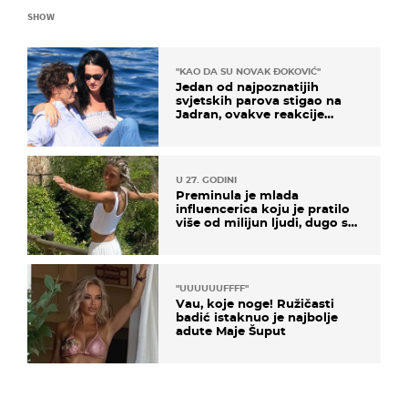
SHOW
"KAO DA SU NOVAK ĐOKOVIĆ"
Jedan od najpoznatijih
svjetskih parova stigao na
Jadran, ovakve reakcije
vjerojatno nisu očekivali
U 27. GODINI
Preminula je mlada
influencerica koju je pratilo
više od milijun ljudi, dugo se
borila s opakom bolešću
"UUUUUUFFFF"
Vau, koje noge! Ružičasti
badić istaknuo je najbolje
adute Maje Šuput