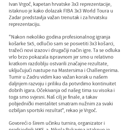
Ivan Vrgoč, kapetan hrvatske 3x3 reprezentacije,
istaknuo je kako dolazak FIBA 3x3 World Toura u
Zadar predstavlja važan trenutak i za hrvatsku
reprezentaciju.
"Nakon nekoliko godina profesionalnog igranja
košarke 5x5, odlučio sam se posvetiti 3x3 košarci,
tražeći novi izazov i drugačiji način igre. Ta se odluka
vrlo brzo pokazala ispravnom jer smo u relativno
kratkom razdoblju ostvarili značajne rezultate,
uključujući nastupe na Mastersima i Challengerima.
Turnir u Zadru vidim kao važan korak u našem
daljnjem razvoju i priliku da potvrdimo kontinuitet
dobrih igara. Očekivanja od našeg tima su visoka i
toga smo svjesni. Naš cilj je finale, a takav
pobjednički mentalitet smatram nužnim za svaki
ozbiljan sportski rezultat", rekao je Vrgoč.
Govoreći o širem učinku turnira, organizator i
predsjednik HKS-a, Nikola Rukavina istaknuo je