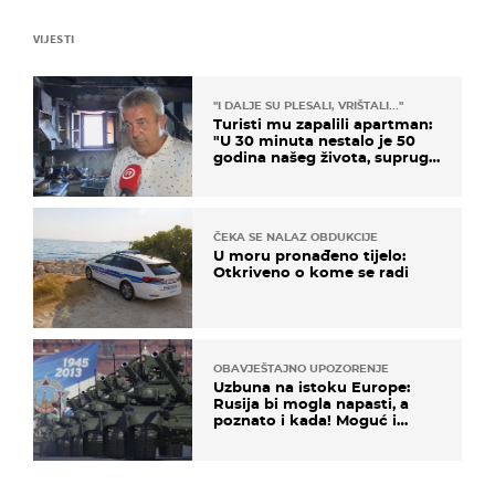
VIJESTI
"I DALJE SU PLESALI, VRIŠTALI..."
Turisti mu zapalili apartman:
"U 30 minuta nestalo je 50
godina našeg života, supruga
i ja ne možemo oka sklopiti"
ČEKA SE NALAZ OBDUKCIJE
U moru pronađeno tijelo:
Otkriveno o kome se radi
OBAVJEŠTAJNO UPOZORENJE
Uzbuna na istoku Europe:
Rusija bi mogla napasti, a
poznato i kada! Moguć i
kopneni upad u članicu
NATO-a