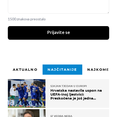
1500 znakova preostalo
Prijavite se
AKTUALNO
NAJČITANIJE
NAJKOMENTI
SJAJAN TJEDAN U EUROPI
Hrvatska nastavila uspon na
UEFA-inoj ljestvici:
Preskočena je još jedna
država
IZ VEDRA NEBA