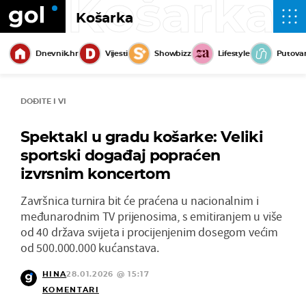
Košarka
Košarka
Dnevnik.hr
Vijesti
Showbizz
Lifestyle
Putova
DOĐITE I VI
Spektakl u gradu košarke: Veliki
sportski događaj popraćen
izvrsnim koncertom
Završnica turnira bit će praćena u nacionalnim i
međunarodnim TV prijenosima, s emitiranjem u više
od 40 država svijeta i procijenjenim dosegom većim
od 500.000.000 kućanstava.
HINA
28.01.2026 @ 15:17
KOMENTARI