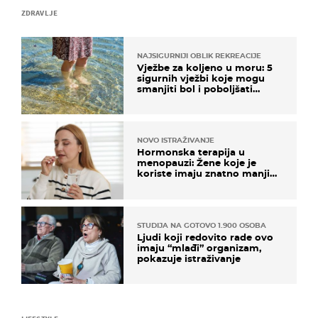
ZDRAVLJE
NAJSIGURNIJI OBLIK REKREACIJE
Vježbe za koljeno u moru: 5
sigurnih vježbi koje mogu
smanjiti bol i poboljšati
pokretljivost
NOVO ISTRAŽIVANJE
Hormonska terapija u
menopauzi: Žene koje je
koriste imaju znatno manji
rizik od ovoga
STUDIJA NA GOTOVO 1.900 OSOBA
Ljudi koji redovito rade ovo
imaju “mlađi” organizam,
pokazuje istraživanje