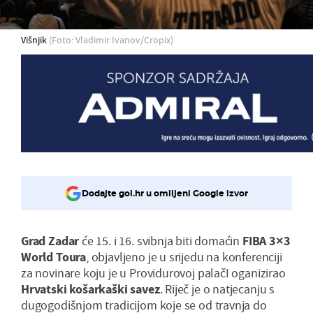
Višnjik
(Foto: Vladimir Ivanov/Cropix)
Dodajte gol.hr u omiljeni Google izvor
Grad Zadar
će 15. i 16. svibnja biti domaćin
FIBA 3×3
World Toura
, objavljeno je u srijedu na konferenciji
za novinare koju je u Providurovoj palačI oganizirao
Hrvatski košarkaški savez
. Riječ je o natjecanju s
dugogodišnjom tradicijom koje se od travnja do