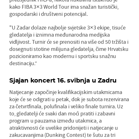
kako FIBA 3×3 World Tour ima snažan turistički,
gospodarski i društveni potencijal.
"U Zadar dolaze najbolje svjetske 3×3 ekipe, tisuće
gledatelja i iznimna međunarodna medijska
vidljivost. Turnir će se prenositi na više od 50 tržišta i
dosegnuti stotine milijuna gledatelja, čime Hrvatsku
pozicioniramo kao modernu i sportsku snažnu
destinaciju.“
Sjajan koncert 16. svibnja u Zadru
Natjecanje započinje kvalifikacijskim utakmicama
koje će se odigrati u petak, dok je subota rezervirana
za četvrtfinala, polufinala i veliko finale turnira. Uz
to, gledatelji će svaki dan moći pratiti i zabavni
program u pauzama između utakmica, a
atraktivnosti će uvelike pridonijeti i natjecanje u
zakucavanjima (Dunking Contest) te šutu za tri