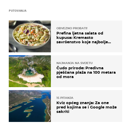
PUTOVANJA
OBVEZNO PROBATI!
Prefina ljetna salata od
kupusa: Kremasto
savršenstvo koje najbolje
paše uz pečeno meso
NAJMANJA NA SVIJETU
Čudo prirode: Predivna
pješčana plaža na 100 metara
od mora
15 PITANJA
Kviz općeg znanja: Za one
pred kojima se i Google može
sakriti