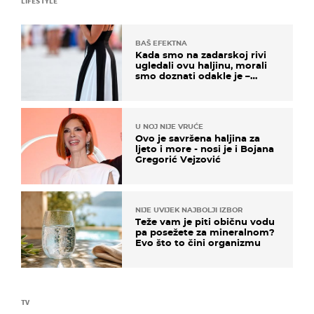
LIFESTYLE
BAŠ EFEKTNA
Kada smo na zadarskoj rivi
ugledali ovu haljinu, morali
smo doznati odakle je –
košta samo 18 eura
U NOJ NIJE VRUĆE
Ovo je savršena haljina za
ljeto i more - nosi je i Bojana
Gregorić Vejzović
NIJE UVIJEK NAJBOLJI IZBOR
Teže vam je piti običnu vodu
pa posežete za mineralnom?
Evo što to čini organizmu
TV