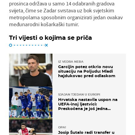
prosinca održava u samo 14 odabranih gradova
svijeta, čime se Zadar svrstava uz bok svjetskim
metropolama sposobnim organizirati jedan ovakav
međunarodni košarkaški turnir.
Tri vijesti o kojima se priča
IZ VEDRA NEBA
Garcijin potez otkrio novu
situaciju na Poljudu: Mladi
hajdukovac pred odlaskom
SJAJAN TJEDAN U EUROPI
Hrvatska nastavila uspon na
UEFA-inoj ljestvici:
Preskočena je još jedna
država
OPA!
Josip Šutalo radi transfer u