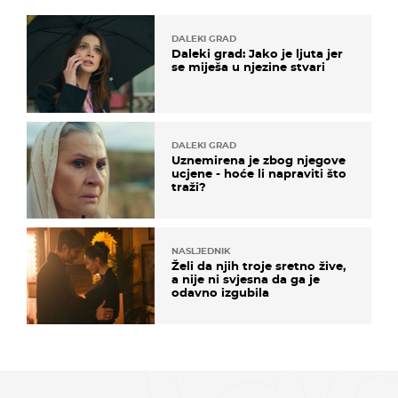
DALEKI GRAD
Daleki grad: Jako je ljuta jer
se miješa u njezine stvari
DALEKI GRAD
Uznemirena je zbog njegove
ucjene - hoće li napraviti što
traži?
NASLJEDNIK
Želi da njih troje sretno žive,
a nije ni svjesna da ga je
odavno izgubila