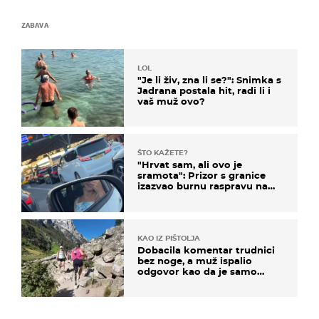
ZABAVA
LOL
"Je li živ, zna li se?": Snimka s
Jadrana postala hit, radi li i
vaš muž ovo?
ŠTO KAŽETE?
"Hrvat sam, ali ovo je
sramota": Prizor s granice
izazvao burnu raspravu na
društvenim mrežama
KAO IZ PIŠTOLJA
Dobacila komentar trudnici
bez noge, a muž ispalio
odgovor kao da je samo
čekao…