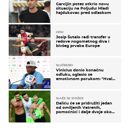
Garcijin potez otkrio novu
situaciju na Poljudu: Mladi
hajdukovac pred odlaskom
OPA!
Josip Šutalo radi transfer u
redove nogometnog diva i
bivšeg prvaka Europe
SLUŽBENO
Vinicius donio konačnu
odluku, oglasio se
emotivnom porukom: "Hvala
vam svima"
SLAŽE SE STOŽER
Daliću će se pridružiti jedan
od omiljenih Vatrenih,
pomoćnici i dalje dvoje oko
ponude