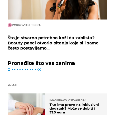
POKROVITELJ BIPA
Što je stvarno potrebno koži da zablista?
Beauty panel otvorio pitanja koja si i same
često postavljamo...
Pronađite što vas zanima
VIJESTI
IMAŠ PRAVO, OSTVARI GA!
Tko ima pravo na inkluzivni
dodatak? Može se dobiti i
720 eura