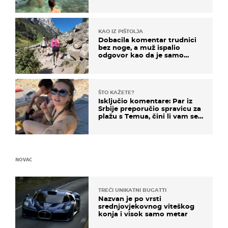
KAO IZ PIŠTOLJA
Dobacila komentar trudnici
bez noge, a muž ispalio
odgovor kao da je samo
čekao…
ŠTO KAŽETE?
Isključio komentare: Par iz
Srbije preporučio spravicu za
plažu s Temua, čini li vam se
ovo sigurnim?
NOVAC
TREĆI UNIKATNI BUGATTI
Nazvan je po vrsti
srednjovjekovnog viteškog
konja i visok samo metar