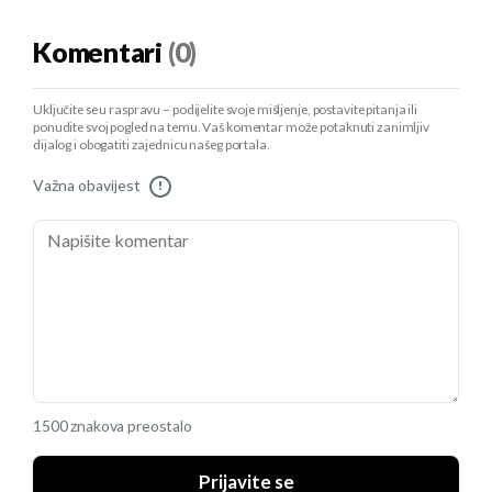
Komentari
(0)
Uključite se u raspravu – podijelite svoje mišljenje, postavite pitanja ili
ponudite svoj pogled na temu. Vaš komentar može potaknuti zanimljiv
dijalog i obogatiti zajednicu našeg portala.
Važna obavijest
!
1500 znakova preostalo
Prijavite se