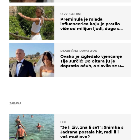
U 27. GODINI
Preminula je mlada
influencerica koju je pratilo
više od milijun ljudi, dugo se
borila s opakom bolesti
RASKOŠNA PROSLAVA
Ovako je izgledalo vjenčanje
Tije Jurčić: Do oltara ju je
dopratio očuh, a slavilo se uz
Olivera i Rozgu
ZABAVA
LOL
"Je li živ, zna li se?": Snimka s
Jadrana postala hit, radi li i
vaš muž ovo?