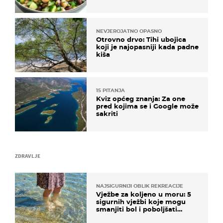
kuhanje
NEVJEROJATNO OPASNO
Otrovno drvo: Tihi ubojica
koji je najopasniji kada padne
kiša
15 PITANJA
Kviz općeg znanja: Za one
pred kojima se i Google može
sakriti
ZDRAVLJE
NAJSIGURNIJI OBLIK REKREACIJE
Vježbe za koljeno u moru: 5
sigurnih vježbi koje mogu
smanjiti bol i poboljšati
pokretljivost