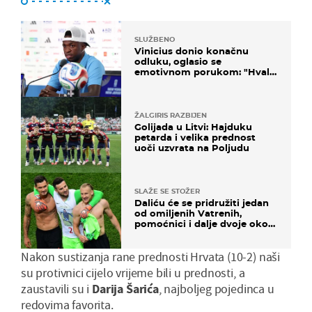
SLUŽBENO
Vinicius donio konačnu
odluku, oglasio se
emotivnom porukom: "Hvala
vam svima"
ŽALGIRIS RAZBIJEN
Golijada u Litvi: Hajduku
petarda i velika prednost
uoči uzvrata na Poljudu
SLAŽE SE STOŽER
Daliću će se pridružiti jedan
od omiljenih Vatrenih,
pomoćnici i dalje dvoje oko
ponude
Nakon sustizanja rane prednosti Hrvata (10-2) naši
su protivnici cijelo vrijeme bili u prednosti, a
zaustavili su i
Darija Šarića
, najboljeg pojedinca u
redovima favorita.