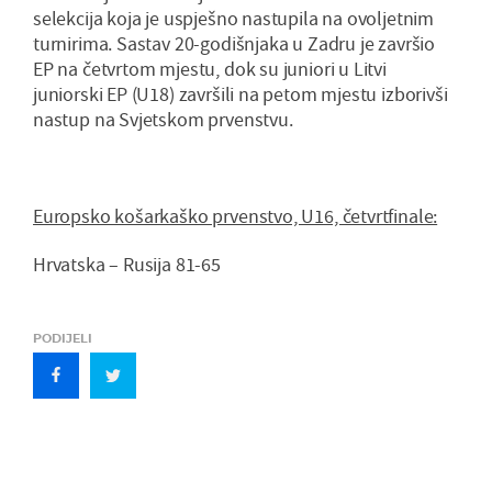
selekcija koja je uspješno nastupila na ovoljetnim
turnirima. Sastav 20-godišnjaka u Zadru je završio
EP na četvrtom mjestu, dok su juniori u Litvi
juniorski EP (U18) završili na petom mjestu izborivši
nastup na Svjetskom prvenstvu.
Europsko košarkaško prvenstvo, U16, četvrtfinale:
Hrvatska – Rusija 81-65
PODIJELI