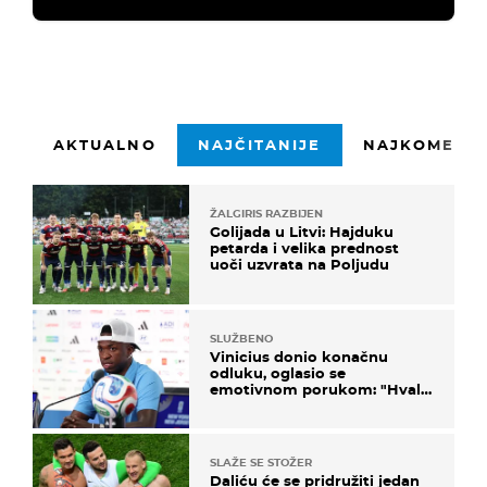
AKTUALNO
NAJČITANIJE
NAJKOMENTI
ŽALGIRIS RAZBIJEN
Golijada u Litvi: Hajduku
petarda i velika prednost
uoči uzvrata na Poljudu
SLUŽBENO
Vinicius donio konačnu
odluku, oglasio se
emotivnom porukom: "Hvala
vam svima"
SLAŽE SE STOŽER
Daliću će se pridružiti jedan