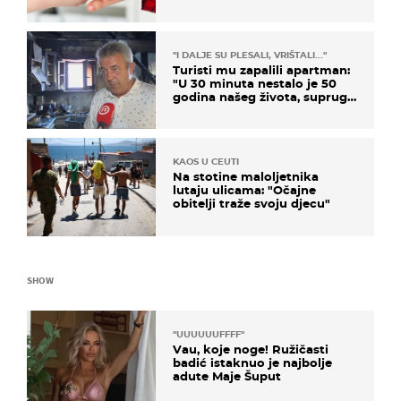
"I DALJE SU PLESALI, VRIŠTALI..."
Turisti mu zapalili apartman:
"U 30 minuta nestalo je 50
godina našeg života, supruga
i ja ne možemo oka sklopiti"
KAOS U CEUTI
Na stotine maloljetnika
lutaju ulicama: "Očajne
obitelji traže svoju djecu"
SHOW
"UUUUUUFFFF"
Vau, koje noge! Ružičasti
badić istaknuo je najbolje
adute Maje Šuput