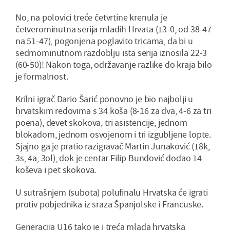
No, na polovici treće četvrtine krenula je
četverominutna serija mladih Hrvata (13-0, od 38-47
na 51-47), pogonjena poglavito tricama, da bi u
sedmominutnom razdoblju ista serija iznosila 22-3
(60-50)! Nakon toga, održavanje razlike do kraja bilo
je formalnost.
Krilni igrač Dario Šarić ponovno je bio najbolji u
hrvatskim redovima s 34 koša (8-16 za dva, 4-6 za tri
poena), devet skokova, tri asistencije, jednom
blokadom, jednom osvojenom i tri izgubljene lopte.
Sjajno ga je pratio razigravač Martin Junaković (18k,
3s, 4a, 3ol), dok je centar Filip Bundović dodao 14
koševa i pet skokova.
U sutrašnjem (subota) polufinalu Hrvatska će igrati
protiv pobjednika iz sraza Španjolske i Francuske.
Generacija U16 tako je i treća mlada hrvatska