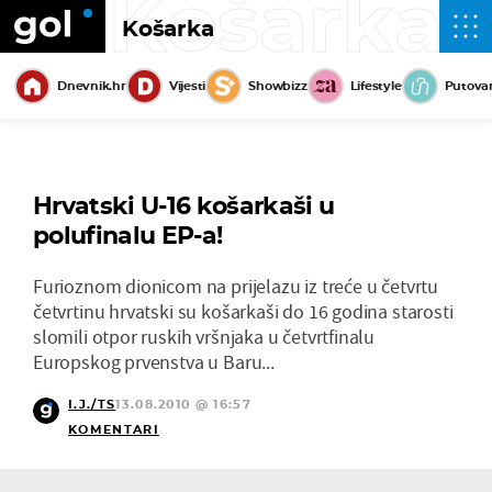
Košarka
Košarka
Dnevnik.hr
Vijesti
Showbizz
Lifestyle
Putova
Hrvatski U-16 košarkaši u
polufinalu EP-a!
Furioznom dionicom na prijelazu iz treće u četvrtu
četvrtinu hrvatski su košarkaši do 16 godina starosti
slomili otpor ruskih vršnjaka u četvrtfinalu
Europskog prvenstva u Baru...
I.J./TS
13.08.2010 @ 16:57
KOMENTARI