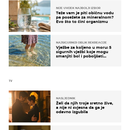
NIJE UVIJEK NAJBOLJI IZBOR
Teže vam je piti običnu vodu
pa posežete za mineralnom?
Evo što to čini organizmu
NAJSIGURNIJI OBLIK REKREACIJE
Vježbe za koljeno u moru: 5
sigurnih vježbi koje mogu
smanjiti bol i poboljšati
pokretljivost
TV
NASLJEDNIK
Želi da njih troje sretno žive,
a nije ni svjesna da ga je
odavno izgubila