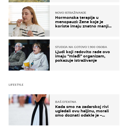
NOVO ISTRAŽIVANJE
Hormonska terapija u
menopauzi: Žene koje je
koriste imaju znatno manji
rizik od ovoga
STUDIJA NA GOTOVO 1.900 OSOBA
Ljudi koji redovito rade ovo
imaju “mlađi” organizam,
pokazuje istraživanje
LIFESTYLE
BAŠ EFEKTNA
Kada smo na zadarskoj rivi
ugledali ovu haljinu, morali
smo doznati odakle je –
košta samo 18 eura