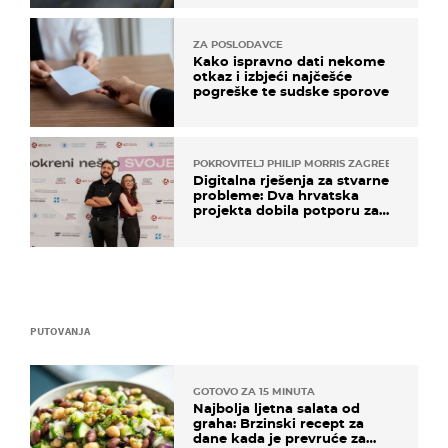
ZA POSLODAVCE
Kako ispravno dati nekome
otkaz i izbjeći najčešće
pogreške te sudske sporove
POKROVITELJ PHILIP MORRIS ZAGREB
Digitalna rješenja za stvarne
probleme: Dva hrvatska
projekta dobila potporu za
razvoj
PUTOVANJA
GOTOVO ZA 15 MINUTA
Najbolja ljetna salata od
graha: Brzinski recept za
dane kada je prevruće za