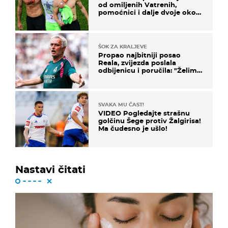
od omiljenih Vatrenih,
pomoćnici i dalje dvoje oko
ponude
ŠOK ZA KRALJEVE
Propao najbitniji posao
Reala, zvijezda poslala
odbijenicu i poručila: "Želim
u Barcelonu"
SVAKA MU ČAST!
VIDEO Pogledajte strašnu
golčinu Šege protiv Žalgirisa!
Ma čudesno je ušlo!
Nastavi čitati