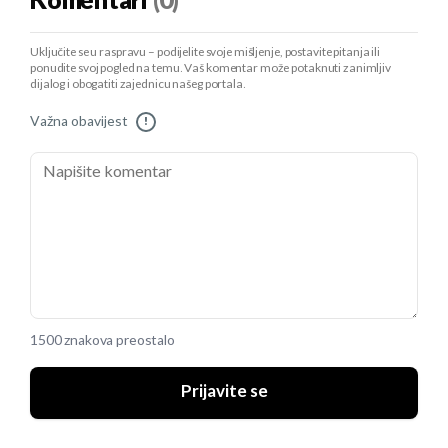
Komentari
(0)
Uključite se u raspravu – podijelite svoje mišljenje, postavite pitanja ili
ponudite svoj pogled na temu. Vaš komentar može potaknuti zanimljiv
dijalog i obogatiti zajednicu našeg portala.
Važna obavijest
!
1500 znakova preostalo
Prijavite se