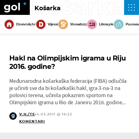
Košarka
Košarka
Dnevnik.hr
Vijesti
Showbizz
Lifestyle
Putova
Hakl na Olimpijskim igrama u Riju
2016. godine?
Međunarodna košarkaška federacija (FIBA) odlučila
je učiniti sve da bi košarkaški hakl, igra 3-na-3 na
polovici terena, učinila pokaznim sportom na
Olimpijskim igrama u Rio de Janeiru 2016. godine...
V.H./TS
14.03.2011 @ 16:22
KOMENTARI