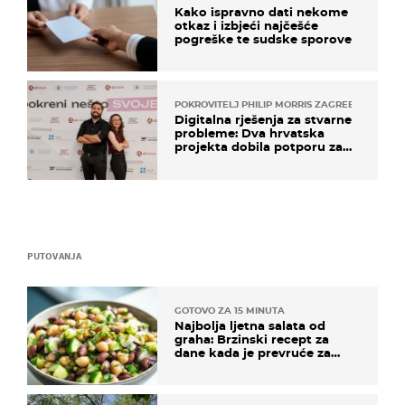
Kako ispravno dati nekome
otkaz i izbjeći najčešće
pogreške te sudske sporove
POKROVITELJ PHILIP MORRIS ZAGREB
Digitalna rješenja za stvarne
probleme: Dva hrvatska
projekta dobila potporu za
razvoj
PUTOVANJA
GOTOVO ZA 15 MINUTA
Najbolja ljetna salata od
graha: Brzinski recept za
dane kada je prevruće za
kuhanje