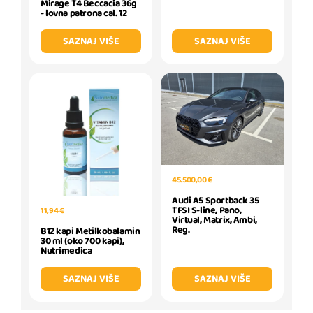
Mirage T4 Beccacia 36g
- lovna patrona cal. 12
SAZNAJ VIŠE
SAZNAJ VIŠE
45.500,00 €
Audi A5 Sportback 35
TFSI S-line, Pano,
11,94 €
Virtual, Matrix, Ambi,
Reg.
B12 kapi Metilkobalamin
30 ml (oko 700 kapi),
Nutrimedica
SAZNAJ VIŠE
SAZNAJ VIŠE