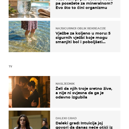
pa posežete za mineralnom?
Evo što to čini organizmu
NAJSIGURNIJI OBLIK REKREACIJE
Vježbe za koljeno u moru: 5
sigurnih vježbi koje mogu
smanjiti bol i poboljšati
pokretljivost
TV
NASLJEDNIK
Želi da njih troje sretno žive,
a nije ni svjesna da ga je
odavno izgubila
DALEKI GRAD
Daleki grad: Intuicija joj
govori da danas neće otići iz