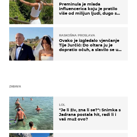
Preminula je mlada
influencerica koju je pratilo
više od milijun ljudi, dugo se
borila s opakom bolesti
RASKOŠNA PROSLAVA
Ovako je izgledalo vjenčanje
Tije Jurčić: Do oltara ju je
dopratio očuh, a slavilo se uz
Olivera i Rozgu
ZABAVA
LOL
"Je li živ, zna li se?": Snimka s
Jadrana postala hit, radi li i
vaš muž ovo?