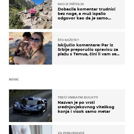
KAO IZ PIŠTOLJA
Dobacila komentar trudnici
bez noge, a muž ispalio
odgovor kao da je samo
čekao…
ŠTO KAŽETE?
Isključio komentare: Par iz
Srbije preporučio spravicu za
plažu s Temua, čini li vam se
ovo sigurnim?
NOVAC
TREĆI UNIKATNI BUGATTI
Nazvan je po vrsti
srednjovjekovnog viteškog
konja i visok samo metar
ZA POSLODAVCE