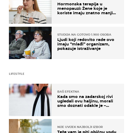
Hormonska terapija u
menopauzi: Žene koje je
koriste imaju znatno manji
rizik od ovoga
STUDIJA NA GOTOVO 1.900 OSOBA
Ljudi koji redovito rade ovo
imaju “mlađi” organizam,
pokazuje istraživanje
LIFESTYLE
BAŠ EFEKTNA
Kada smo na zadarskoj rivi
ugledali ovu haljinu, morali
smo doznati odakle je –
košta samo 18 eura
NIJE UVIJEK NAJBOLJI IZBOR
Teže vam je piti običnu vodu