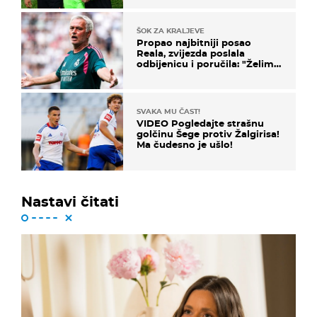
ŠOK ZA KRALJEVE
Propao najbitniji posao
Reala, zvijezda poslala
odbijenicu i poručila: "Želim
u Barcelonu"
SVAKA MU ČAST!
VIDEO Pogledajte strašnu
golčinu Šege protiv Žalgirisa!
Ma čudesno je ušlo!
Nastavi čitati