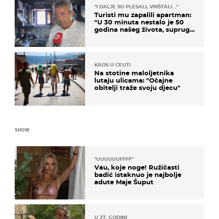
"I DALJE SU PLESALI, VRIŠTALI..."
Turisti mu zapalili apartman:
"U 30 minuta nestalo je 50
godina našeg života, supruga
i ja ne možemo oka sklopiti"
KAOS U CEUTI
Na stotine maloljetnika
lutaju ulicama: "Očajne
obitelji traže svoju djecu"
SHOW
"UUUUUUFFFF"
Vau, koje noge! Ružičasti
badić istaknuo je najbolje
adute Maje Šuput
U 27. GODINI