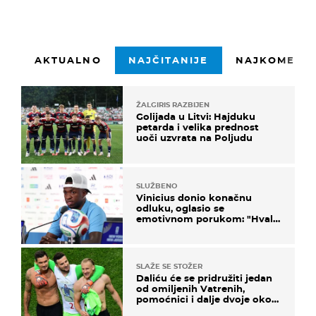
AKTUALNO
NAJČITANIJE
NAJKOMENTI
ŽALGIRIS RAZBIJEN
Golijada u Litvi: Hajduku
petarda i velika prednost
uoči uzvrata na Poljudu
SLUŽBENO
Vinicius donio konačnu
odluku, oglasio se
emotivnom porukom: "Hvala
vam svima"
SLAŽE SE STOŽER
Daliću će se pridružiti jedan
od omiljenih Vatrenih,
pomoćnici i dalje dvoje oko
ponude