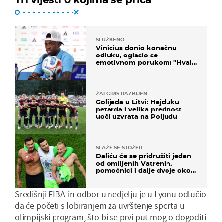
SLUŽBENO
Vinicius donio konačnu
odluku, oglasio se
emotivnom porukom: "Hvala
vam svima"
ŽALGIRIS RAZBIJEN
Golijada u Litvi: Hajduku
petarda i velika prednost
uoči uzvrata na Poljudu
SLAŽE SE STOŽER
Daliću će se pridružiti jedan
od omiljenih Vatrenih,
pomoćnici i dalje dvoje oko
ponude
Središnji FIBA-in odbor u nedjelju je u Lyonu odlučio
da će početi s lobiranjem za uvrštenje sporta u
olimpijski program, što bi se prvi put moglo dogoditi