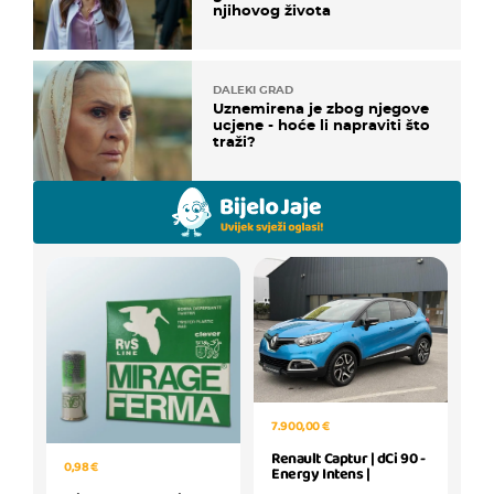
njihovog života
DALEKI GRAD
Uznemirena je zbog njegove
ucjene - hoće li napraviti što
traži?
7.900,00 €
Renault Captur | dCi 90 -
0,98 €
Energy Intens |