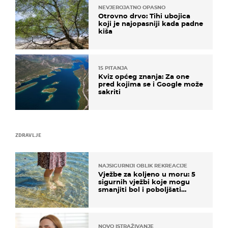
NEVJEROJATNO OPASNO
Otrovno drvo: Tihi ubojica
koji je najopasniji kada padne
kiša
15 PITANJA
Kviz općeg znanja: Za one
pred kojima se i Google može
sakriti
ZDRAVLJE
NAJSIGURNIJI OBLIK REKREACIJE
Vježbe za koljeno u moru: 5
sigurnih vježbi koje mogu
smanjiti bol i poboljšati
pokretljivost
NOVO ISTRAŽIVANJE