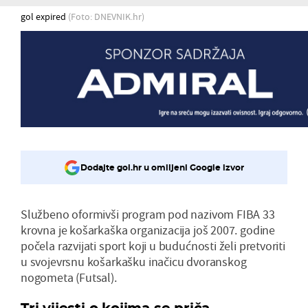
gol expired
(Foto: DNEVNIK.hr)
Dodajte gol.hr u omiljeni Google izvor
Službeno oformivši program pod nazivom FIBA 33
krovna je košarkaška organizacija još 2007. godine
počela razvijati sport koji u budućnosti želi pretvoriti
u svojevrsnu košarkašku inačicu dvoranskog
nogometa (Futsal).
Tri vijesti o kojima se priča