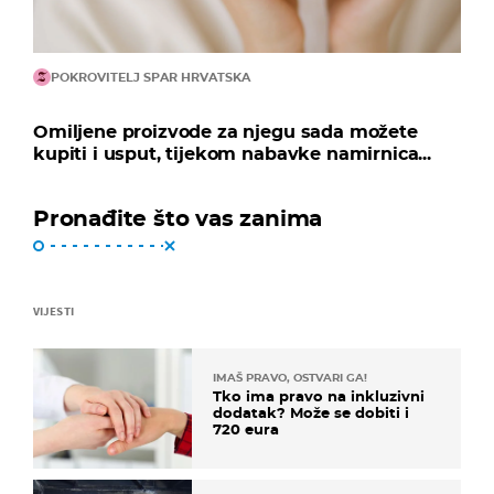
POKROVITELJ SPAR HRVATSKA
Omiljene proizvode za njegu sada možete
kupiti i usput, tijekom nabavke namirnica...
Pronađite što vas zanima
VIJESTI
IMAŠ PRAVO, OSTVARI GA!
Tko ima pravo na inkluzivni
dodatak? Može se dobiti i
720 eura