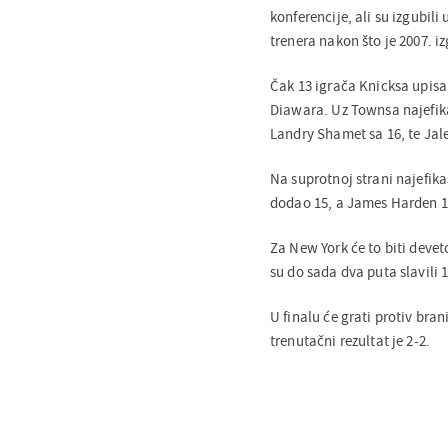
konferencije, ali su izgubil
trenera nakon što je 2007. 
Čak 13 igrača Knicksa upisal
Diawara. Uz Townsa najefika
Landry Shamet sa 16, te Jal
Na suprotnoj strani najefika
dodao 15, a James Harden 12
Za New York će to biti devet
su do sada dva puta slavili 1
U finalu će grati protiv bra
trenutačni rezultat je 2-2.