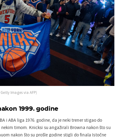
: Getty Images via AFP)
nakon 1999. godine
BA i ABA liga 1976. godine, da je neki trener stigao do
 s nekim timom. Knicksi su angažirali Browna nakon što su
uom nakon što su prošle godine stigli do finala Istočne