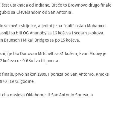
i u šest utakmica od Indiane. Bit će to Brownovo drugo finale
izgubio sa Clevelandom od San Antonia.
o se među strijelce, a jedini je na "nuli" ostao Mohamed
sniji su bili OG Anunoby sa 16 koševa i sedam skokova,
en Brunson i Mikal Bridges sa po 15 koševa.
sniji je bio Donovan Mitchell sa 31 košem, Evan Mobey je
 koševa uz 0-6 šut za tri poena.
o finale, prvo nakon 1999. i poraza od San Antonio. Knicksi
970 i 1973. godine.
nitelja naslova Oklahome ili San Antonio Spursa, a