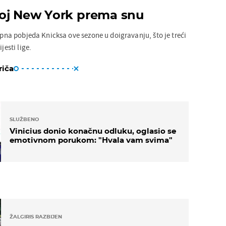
oj New York prema snu
topna pobjeda Knicksa ove sezone u doigravanju, što je treći
jesti lige.
riča
SLUŽBENO
Vinicius donio konačnu odluku, oglasio se
emotivnom porukom: "Hvala vam svima"
ŽALGIRIS RAZBIJEN