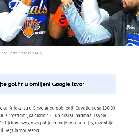
(Foto: Getty Images via AFP)
te gol.hr u omiljeni Google izvor
toka Knicksi su u Clevelandu pobijedili Cavalierse sa 130-93
čili s "metlom", sa čistih 4-0. Knicksi su nadmašili svoje
ša tijekom svog niza pobjeda, najdominantnijeg razdoblja
 ili regularnoj sezoni.