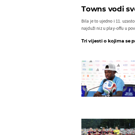
Towns vodi sv
Bila je to ujedno i 11. uzas
najduži niz u play-offu u povi
Tri vijesti o kojima se p