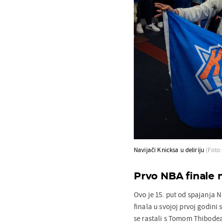
Navijači Knicksa u deliriju
(Foto
Prvo NBA finale 
Ovo je 15. put od spajanja N
finala u svojoj prvoj godini
se rastali s Tomom Thibodea