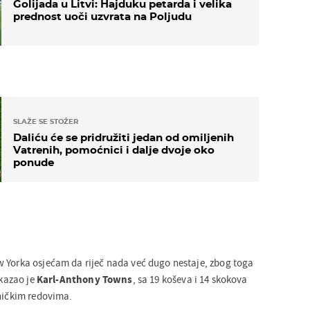
Golijada u Litvi: Hajduku petarda i velika
prednost uoči uzvrata na Poljudu
SLAŽE SE STOŽER
Daliću će se pridružiti jedan od omiljenih
Vatrenih, pomoćnici i dalje dvoje oko
ponude
 Yorka osjećam da riječ nada već dugo nestaje, zbog toga
 kazao je
Karl-Anthony Towns
, sa 19 koševa i 14 skokova
dničkim redovima.