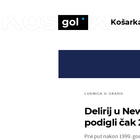
Košarka
Košark
LUDNICA U GRADU
Delirij u Ne
podigli čak
Prvi put nakon 1999. go