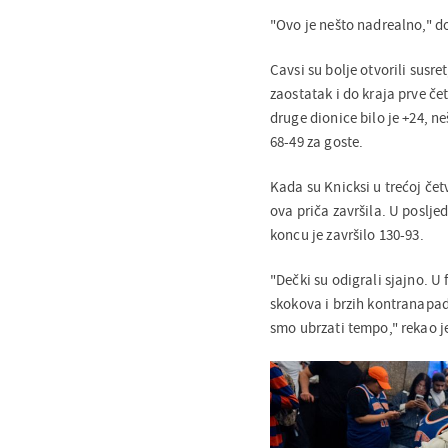
"Ovo je nešto nadrealno," d
Cavsi su bolje otvorili susre
zaostatak i do kraja prve če
druge dionice bilo je +24, neš
68-49 za goste.
Kada su Knicksi u trećoj četv
ova priča završila. U posljed
koncu je završilo 130-93.
"Dečki su odigrali sjajno. U 
skokova i brzih kontranapada
smo ubrzati tempo," rekao j