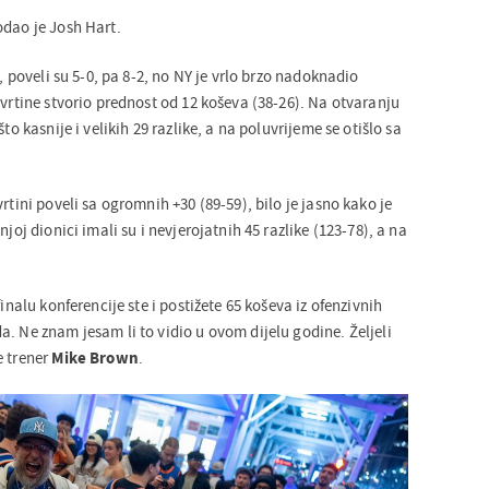
odao je Josh Hart.
t, poveli su 5-0, pa 8-2, no NY je vrlo brzo nadoknadio
tvrtine stvorio prednost od 12 koševa (38-26). Na otvaranju
to kasnije i velikih 29 razlike, a na poluvrijeme se otišlo sa
rtini poveli sa ogromnih +30 (89-59), bilo je jasno kako je
njoj dionici imali su i nevjerojatnih 45 razlike (123-78), a na
finalu konferencije ste i postižete 65 koševa iz ofenzivnih
. Ne znam jesam li to vidio u ovom dijelu godine. Željeli
e trener
Mike Brown
.