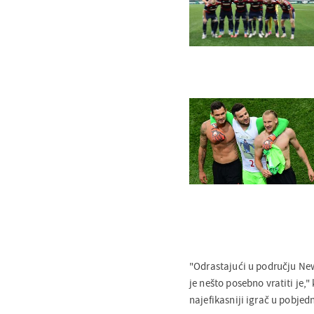
"Odrastajući u području New
je nešto posebno vratiti je,"
najefikasniji igrač u pobje