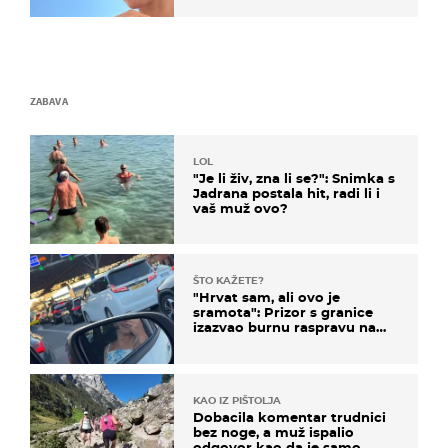
ZABAVA
LOL
"Je li živ, zna li se?": Snimka s
Jadrana postala hit, radi li i
vaš muž ovo?
ŠTO KAŽETE?
"Hrvat sam, ali ovo je
sramota": Prizor s granice
izazvao burnu raspravu na
društvenim mrežama
KAO IZ PIŠTOLJA
Dobacila komentar trudnici
bez noge, a muž ispalio
odgovor kao da je samo