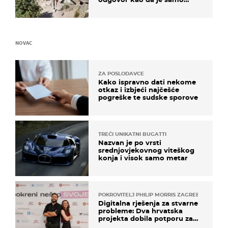
čekao…
NOVAC
ZA POSLODAVCE
Kako ispravno dati nekome
otkaz i izbjeći najčešće
pogreške te sudske sporove
TREĆI UNIKATNI BUGATTI
Nazvan je po vrsti
srednjovjekovnog viteškog
konja i visok samo metar
POKROVITELJ PHILIP MORRIS ZAGREB
Digitalna rješenja za stvarne
probleme: Dva hrvatska
projekta dobila potporu za
razvoj