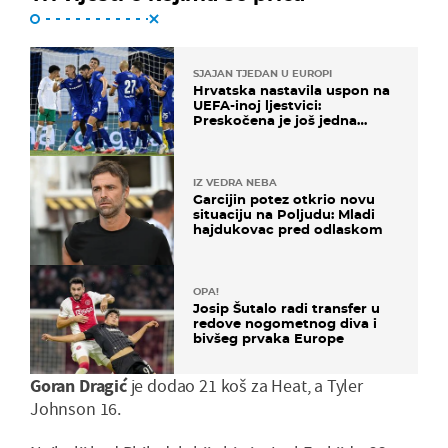
SJAJAN TJEDAN U EUROPI
Hrvatska nastavila uspon na
UEFA-inoj ljestvici:
Preskočena je još jedna
država
IZ VEDRA NEBA
Garcijin potez otkrio novu
situaciju na Poljudu: Mladi
hajdukovac pred odlaskom
OPA!
Josip Šutalo radi transfer u
redove nogometnog diva i
bivšeg prvaka Europe
Goran Dragić
je dodao 21 koš za Heat, a Tyler
Johnson 16.