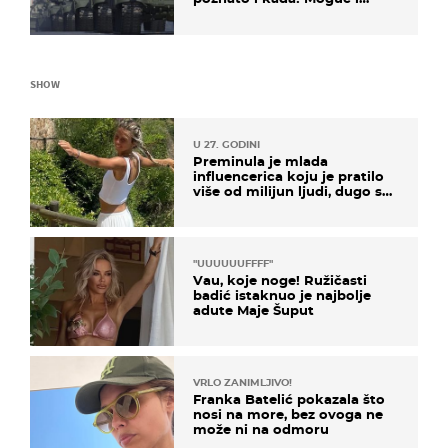
kopneni upad u članicu
NATO-a
SHOW
U 27. GODINI
Preminula je mlada
influencerica koju je pratilo
više od milijun ljudi, dugo se
borila s opakom bolešću
"UUUUUUFFFF"
Vau, koje noge! Ružičasti
badić istaknuo je najbolje
adute Maje Šuput
VRLO ZANIMLJIVO!
Franka Batelić pokazala što
nosi na more, bez ovoga ne
može ni na odmoru