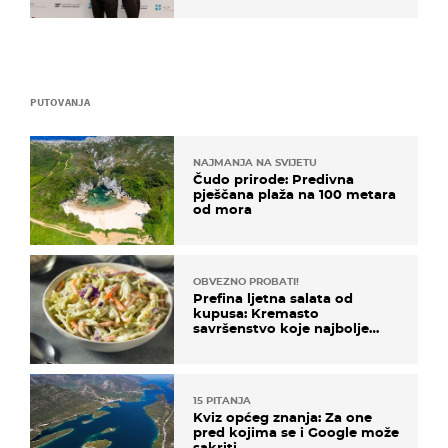
PUTOVANJA
NAJMANJA NA SVIJETU
Čudo prirode: Predivna
pješčana plaža na 100 metara
od mora
OBVEZNO PROBATI!
Prefina ljetna salata od
kupusa: Kremasto
savršenstvo koje najbolje
paše uz pečeno meso
15 PITANJA
Kviz općeg znanja: Za one
pred kojima se i Google može
sakriti