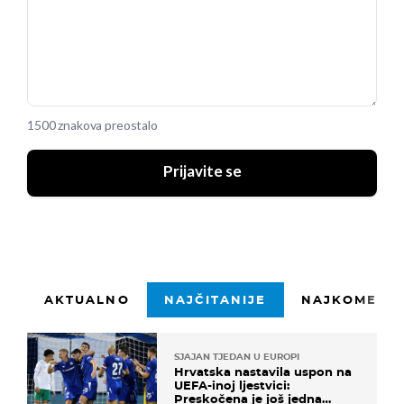
1500 znakova preostalo
Prijavite se
AKTUALNO
NAJČITANIJE
NAJKOMENTI
SJAJAN TJEDAN U EUROPI
Hrvatska nastavila uspon na
UEFA-inoj ljestvici:
Preskočena je još jedna