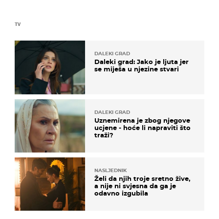
TV
DALEKI GRAD
Daleki grad: Jako je ljuta jer
se miješa u njezine stvari
DALEKI GRAD
Uznemirena je zbog njegove
ucjene - hoće li napraviti što
traži?
NASLJEDNIK
Želi da njih troje sretno žive,
a nije ni svjesna da ga je
odavno izgubila