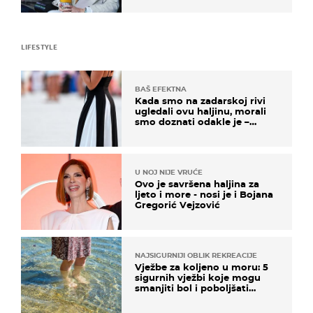
LIFESTYLE
BAŠ EFEKTNA
Kada smo na zadarskoj rivi
ugledali ovu haljinu, morali
smo doznati odakle je –
košta samo 18 eura
U NOJ NIJE VRUĆE
Ovo je savršena haljina za
ljeto i more - nosi je i Bojana
Gregorić Vejzović
NAJSIGURNIJI OBLIK REKREACIJE
Vježbe za koljeno u moru: 5
sigurnih vježbi koje mogu
smanjiti bol i poboljšati
pokretljivost