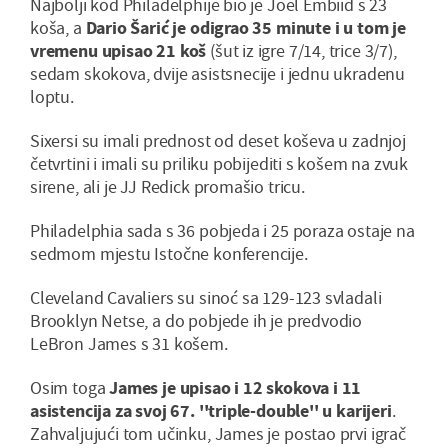
Najbolji kod Philadelphije bio je Joel Embiid s 23
koša, a
Dario Šarić je odigrao 35 minute i u tom je
vremenu upisao 21 koš
(šut iz igre 7/14, trice 3/7),
sedam skokova, dvije asistsnecije i jednu ukradenu
loptu.
Sixersi su imali prednost od deset koševa u zadnjoj
četvrtini i imali su priliku pobijediti s košem na zvuk
sirene, ali je JJ Redick promašio tricu.
Philadelphia sada s 36 pobjeda i 25 poraza ostaje na
sedmom mjestu Istočne konferencije.
Cleveland Cavaliers su sinoć sa 129-123 svladali
Brooklyn Netse, a do pobjede ih je predvodio
LeBron James s 31 košem.
Osim toga
James je upisao i 12 skokova i 11
asistencija za svoj 67. ''triple-double'' u karijeri
.
Zahvaljujući tom učinku, James je postao prvi igrač