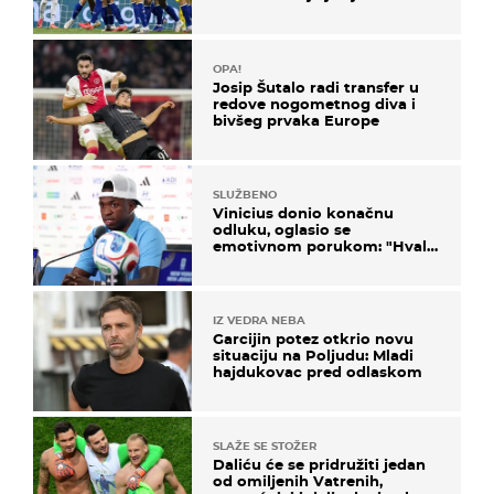
država
OPA!
Josip Šutalo radi transfer u
redove nogometnog diva i
bivšeg prvaka Europe
SLUŽBENO
Vinicius donio konačnu
odluku, oglasio se
emotivnom porukom: "Hvala
vam svima"
IZ VEDRA NEBA
Garcijin potez otkrio novu
situaciju na Poljudu: Mladi
hajdukovac pred odlaskom
SLAŽE SE STOŽER
Daliću će se pridružiti jedan
od omiljenih Vatrenih,