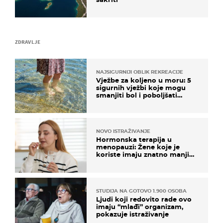
ZDRAVLJE
NAJSIGURNIJI OBLIK REKREACIJE
Vježbe za koljeno u moru: 5
sigurnih vježbi koje mogu
smanjiti bol i poboljšati
pokretljivost
NOVO ISTRAŽIVANJE
Hormonska terapija u
menopauzi: Žene koje je
koriste imaju znatno manji
rizik od ovoga
STUDIJA NA GOTOVO 1.900 OSOBA
Ljudi koji redovito rade ovo
imaju “mlađi” organizam,
pokazuje istraživanje