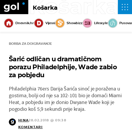
Košarka
Košarka
Dnevnik.hr
Vijesti
Showbizz
Lifestyle
Putova
BORBA ZA DOIGRAVANJE
Šarić odličan u dramatičnom
porazu Philadelphije, Wade zabio
za pobjedu
Philadelphia 76ers Darija Šarića sinoć je poražena u
gostima, bolji od nje sa 102-101 bio je domaći Miami
Heat, a pobjedu im je donio Dwyane Wade koji je
pogodio koš 5,9 sekundi prije kraja.
HINA
28.02.2018 @ 09:38
KOMENTARI