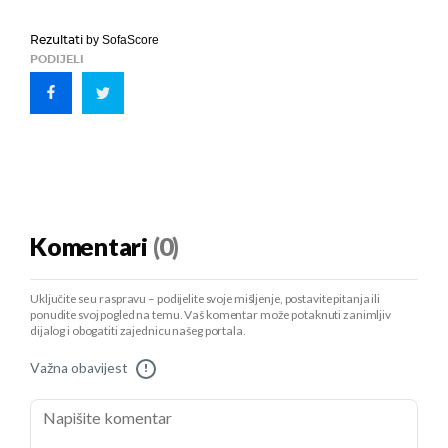
Rezultati
by SofaScore
PODIJELI
Komentari
(0)
Uključite se u raspravu – podijelite svoje mišljenje, postavite pitanja ili
ponudite svoj pogled na temu. Vaš komentar može potaknuti zanimljiv
dijalog i obogatiti zajednicu našeg portala.
Važna obavijest
!