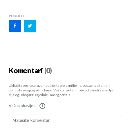
PODIJELI
Komentari
(0)
Uključite se u raspravu – podijelite svoje mišljenje, postavite pitanja ili
ponudite svoj pogled na temu. Vaš komentar može potaknuti zanimljiv
dijalog i obogatiti zajednicu našeg portala.
Važna obavijest
!