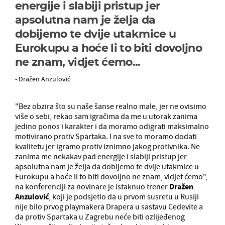
energije i slabiji pristup jer
apsolutna nam je želja da
dobijemo te dvije utakmice u
Eurokupu a hoće li to biti dovoljno
ne znam, vidjet ćemo...
- Dražen Anzulović
"Bez obzira što su naše šanse realno male, jer ne ovisimo
više o sebi, rekao sam igračima da me u utorak zanima
jedino ponos i karakter i da moramo odigrati maksimalno
motivirano protiv Spartaka. I na sve to moramo dodati
kvalitetu jer igramo protiv iznimno jakog protivnika. Ne
zanima me nekakav pad energije i slabiji pristup jer
apsolutna nam je želja da dobijemo te dvije utakmice u
Eurokupu a hoće li to biti dovoljno ne znam, vidjet ćemo",
na konferenciji za novinare je istaknuo trener
Dražen
Anzulović
, koji je podsjetio da u prvom susretu u Rusiji
nije bilo prvog playmakera Drapera u sastavu Cedevite a
da protiv Spartaka u Zagrebu neće biti ozlijeđenog