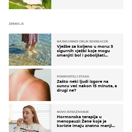
ZDRAVLJE
NAJSIGURNIJI OBLIK REKREACIJE
Vježbe za koljeno u moru: 5
sigurnih vježbi koje mogu
smanjiti bol i poboljšati
pokretljivost
POKROVITELJ STADA
Zašto neki ljudi izgore na
suncu već nakon 15 minuta, a
drugi ne?
NOVO ISTRAŽIVANJE
Hormonska terapija u
menopauzi: Žene koje je
koriste imaju znatno manji
rizik od ovoga