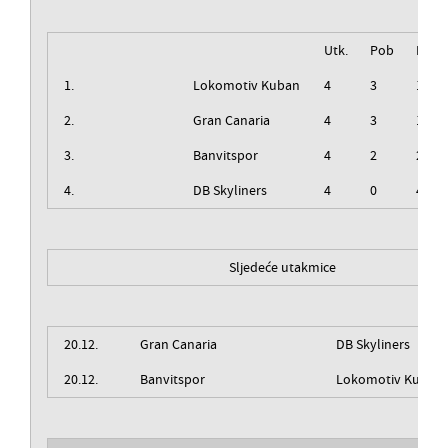
Utk.
Pob
Izg
1.
Lokomotiv Kuban
4
3
1
2.
Gran Canaria
4
3
1
3.
Banvitspor
4
2
2
4.
DB Skyliners
4
0
4
Sljedeće utakmice
20.12.
Gran Canaria
DB Skyliners
20.12.
Banvitspor
Lokomotiv Kuban