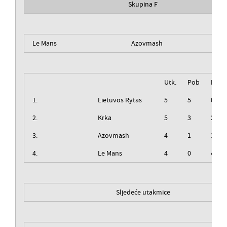
Skupina F
Le Mans
Azovmash
Utk.
Pob
Izg
1.
Lietuvos Rytas
5
5
0
2.
Krka
5
3
2
3.
Azovmash
4
1
3
4.
Le Mans
4
0
4
Sljedeće utakmice