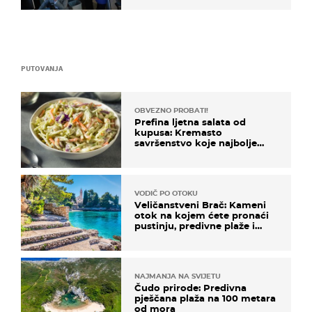
PUTOVANJA
OBVEZNO PROBATI!
Prefina ljetna salata od
kupusa: Kremasto
savršenstvo koje najbolje
paše uz pečeno meso
VODIČ PO OTOKU
Veličanstveni Brač: Kameni
otok na kojem ćete pronaći
pustinju, predivne plaže i
uzbudljivu hranu
NAJMANJA NA SVIJETU
Čudo prirode: Predivna
pješčana plaža na 100 metara
od mora