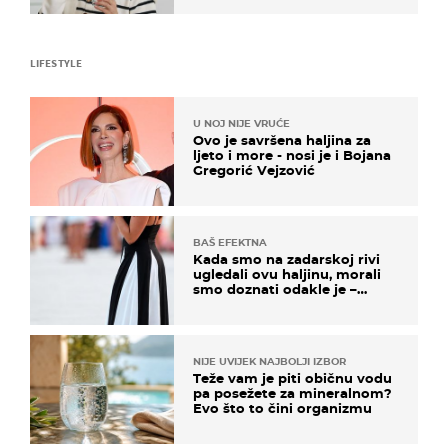
LIFESTYLE
U NOJ NIJE VRUĆE
Ovo je savršena haljina za
ljeto i more - nosi je i Bojana
Gregorić Vejzović
BAŠ EFEKTNA
Kada smo na zadarskoj rivi
ugledali ovu haljinu, morali
smo doznati odakle je –
košta samo 18 eura
NIJE UVIJEK NAJBOLJI IZBOR
Teže vam je piti običnu vodu
pa posežete za mineralnom?
Evo što to čini organizmu