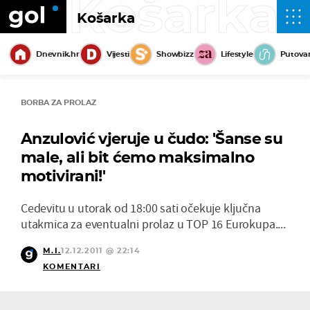
Košarka
Košarka
Dnevnik.hr
Vijesti
Showbizz
Lifestyle
Putova
BORBA ZA PROLAZ
Anzulović vjeruje u čudo: 'Šanse su
male, ali bit ćemo maksimalno
motivirani!'
Cedevitu u utorak od 18:00 sati očekuje ključna
utakmica za eventualni prolaz u TOP 16 Eurokupa....
M.I.
12.12.2011 @ 22:14
KOMENTARI