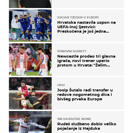
SJAJAN TJEDAN U EUROPI
Hrvatska nastavila uspon na
UEFA-inoj ljestvici:
Preskočena je još jedna
država
PONOVNI SUSRET?
Newcastle prodao tri glavna
igrača, novi trener uperio
prstom u Hrvata: "Želim
njega!"
OPA!
Josip Šutalo radi transfer u
redove nogometnog diva i
bivšeg prvaka Europe
SIN HAJDUČKE IKONE
Rudeš službeno dobio veliko
pojačanje iz Hajduka