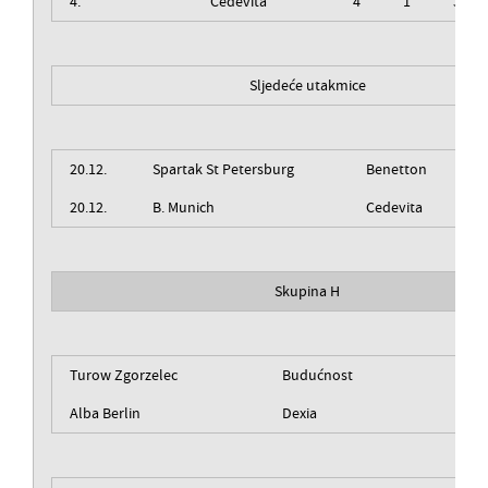
4.
Cedevita
4
1
3
Sljedeće utakmice
20.12.
Spartak St Petersburg
Benetton
20.12.
B. Munich
Cedevita
Skupina H
Turow Zgorzelec
Budućnost
Alba Berlin
Dexia