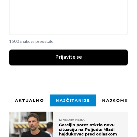
1500 znakova preostalo
Prijavite se
AKTUALNO
NAJČITANIJE
NAJKOMENTI
IZ VEDRA NEBA
Garcijin potez otkrio novu
situaciju na Poljudu: Mladi
hajdukovac pred odlaskom