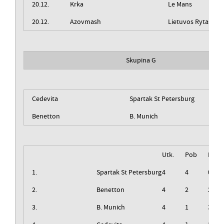
20.12.
Krka
Le Mans
20.12.
Azovmash
Lietuvos Rytas
Skupina G
Cedevita
Spartak St Petersburg
Benetton
B. Munich
Utk.
Pob
Izg
1.
Spartak St Petersburg
4
4
0
2.
Benetton
4
2
2
3.
B. Munich
4
1
3