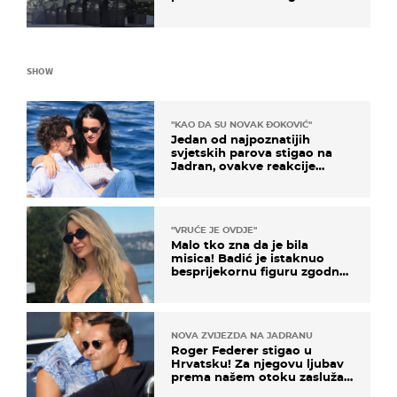
kopneni upad u članicu
NATO-a
SHOW
"KAO DA SU NOVAK ĐOKOVIĆ"
Jedan od najpoznatijih
svjetskih parova stigao na
Jadran, ovakve reakcije
vjerojatno nisu očekivali
"VRUĆE JE OVDJE"
Malo tko zna da je bila
misica! Badić je istaknuo
besprijekornu figuru zgodne
voditeljice
NOVA ZVIJEZDA NA JADRANU
Roger Federer stigao u
Hrvatsku! Za njegovu ljubav
prema našem otoku zaslužan
je jedan poznati Hrvat