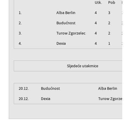
Utk.
Pob
Izg
1.
Alba Berlin
4
3
1
2.
Budućnost
4
2
2
3.
Turow Zgorzelec
4
2
2
4.
Dexia
4
1
3
Sljedeće utakmice
20.12.
Budućnost
Alba Berlin
20.12.
Dexia
Turow Zgorzelec