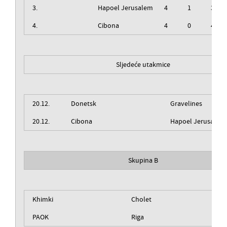
3.
Hapoel Jerusalem
4
1
3
4.
Cibona
4
0
4
Sljedeće utakmice
20.12.
Donetsk
Gravelines
20.12.
Cibona
Hapoel Jerusalem
Skupina B
Khimki
Cholet
PAOK
Riga