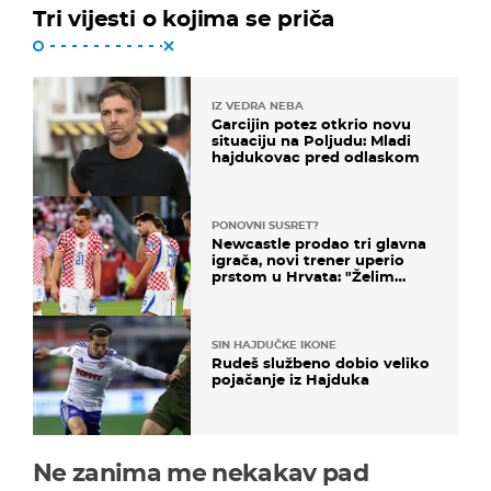
Tri vijesti o kojima se priča
IZ VEDRA NEBA
Garcijin potez otkrio novu
situaciju na Poljudu: Mladi
hajdukovac pred odlaskom
PONOVNI SUSRET?
Newcastle prodao tri glavna
igrača, novi trener uperio
prstom u Hrvata: "Želim
njega!"
SIN HAJDUČKE IKONE
Rudeš službeno dobio veliko
pojačanje iz Hajduka
Ne zanima me nekakav pad