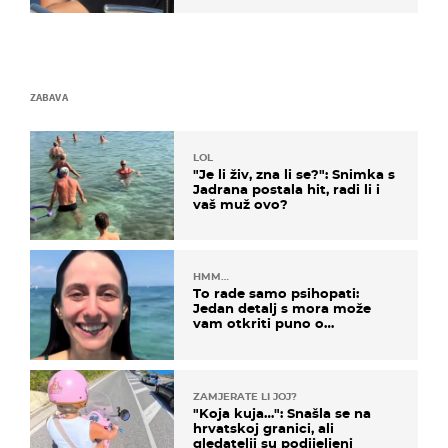
ZABAVA
LOL
"Je li živ, zna li se?": Snimka s
Jadrana postala hit, radi li i
vaš muž ovo?
HMM…
To rade samo psihopati:
Jedan detalj s mora može
vam otkriti puno o
prijateljima
ZAMJERATE LI JOJ?
"Koja kuja…": Snašla se na
hrvatskoj granici, ali
gledatelji su podijeljeni