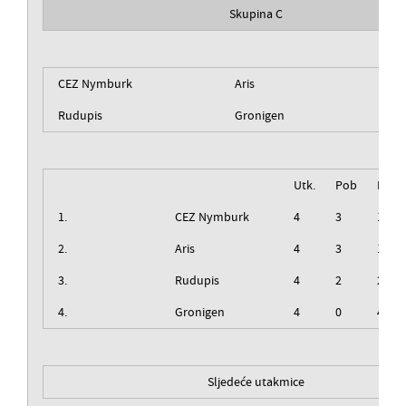
Skupina C
CEZ Nymburk
Aris
Rudupis
Gronigen
Utk.
Pob
Izg
1.
CEZ Nymburk
4
3
1
2.
Aris
4
3
1
3.
Rudupis
4
2
2
4.
Gronigen
4
0
4
Sljedeće utakmice