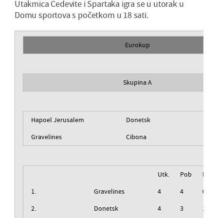
Utakmica Cedevite i Spartaka igra se u utorak u
Domu sportova s početkom u 18 sati.
Eurokup
Skupina A
Hapoel Jerusalem
Donetsk
Gravelines
Cibona
Utk.
Pob
Izg
1.
Gravelines
4
4
0
2.
Donetsk
4
3
1