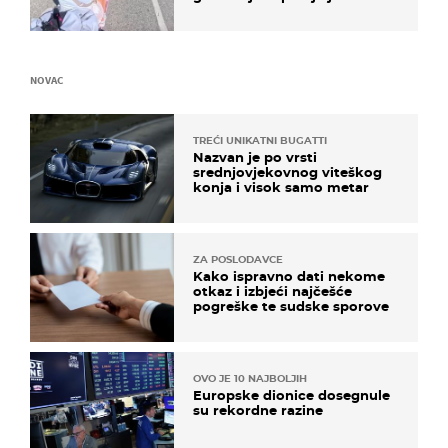
NOVAC
TREĆI UNIKATNI BUGATTI
Nazvan je po vrsti
srednjovjekovnog viteškog
konja i visok samo metar
ZA POSLODAVCE
Kako ispravno dati nekome
otkaz i izbjeći najčešće
pogreške te sudske sporove
OVO JE 10 NAJBOLJIH
Europske dionice dosegnule
su rekordne razine