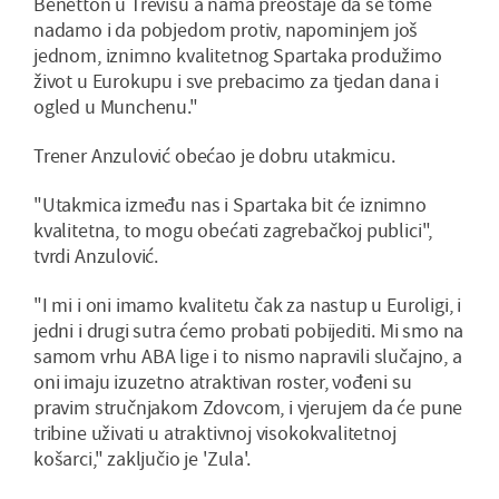
Benetton u Trevisu a nama preostaje da se tome
nadamo i da pobjedom protiv, napominjem još
jednom, iznimno kvalitetnog Spartaka produžimo
život u Eurokupu i sve prebacimo za tjedan dana i
ogled u Munchenu."
Trener Anzulović obećao je dobru utakmicu.
"Utakmica između nas i Spartaka bit će iznimno
kvalitetna, to mogu obećati zagrebačkoj publici",
tvrdi Anzulović.
"I mi i oni imamo kvalitetu čak za nastup u Euroligi, i
jedni i drugi sutra ćemo probati pobijediti. Mi smo na
samom vrhu ABA lige i to nismo napravili slučajno, a
oni imaju izuzetno atraktivan roster, vođeni su
pravim stručnjakom Zdovcom, i vjerujem da će pune
tribine uživati u atraktivnoj visokokvalitetnoj
košarci," zaključio je 'Zula'.