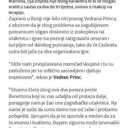
Warrena, čija ozljeda nije težeg karaktera te bi se mogao
vratiti u sastav za dva do tri tjedna, ovisno o reakciji na
terapiju.
Zapravo u Rusiji nije bilo niti pravog Vedrana Princa,
s obzirom da je zbog problema sa zagubljenom
putovnicom stigao doslovno iz zrakoplova na
utakmicu i igrao na poziciji razigravača umoran i
iscrpljen od dalekog putovanja, tako da će Cedevita
sutra biti jača za oba organizatora igre.
"Stiže nam prvoplasirana momčad skupine i tu su
zasluženo jer su odlično sastavljeni i djeluju
impresivno", rekao je
Vedran Princ
.
"Stvarno šteta zbog ova dva poraza protiv
Benettona koji su nas udaljila od prolaza dalje,
ponajprije nam je žao one zagrebačke utakmice. Na
nama je sada da sutra damo sve od sebe i probamo
pobijediti. Vjerujem da je to sportski a mislim da za
to imamo i kvalitetu. Bayern sigurno može iznenaditi