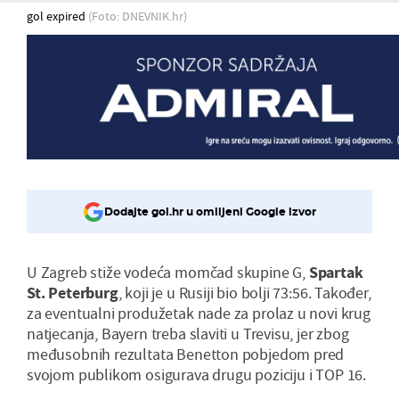
gol expired
(Foto: DNEVNIK.hr)
Dodajte gol.hr u omiljeni Google izvor
U Zagreb stiže vodeća momčad skupine G,
Spartak
St. Peterburg
, koji je u Rusiji bio bolji 73:56. Također,
za eventualni produžetak nade za prolaz u novi krug
natjecanja, Bayern treba slaviti u Trevisu, jer zbog
međusobnih rezultata Benetton pobjedom pred
svojom publikom osigurava drugu poziciju i TOP 16.