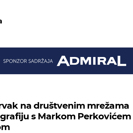
a
prvak na društvenim mrežama
ografiju s Markom Perkovićem
om