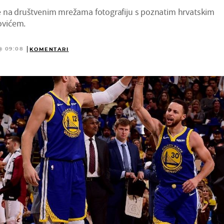
e na društvenim mrežama fotografiju s poznatim hrvatskim
ovićem.
@ 09:08
KOMENTARI