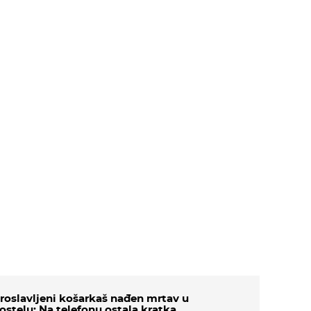
roslavljeni košarkaš nađen mrtav u
ostelu: Na telefonu ostala kratka