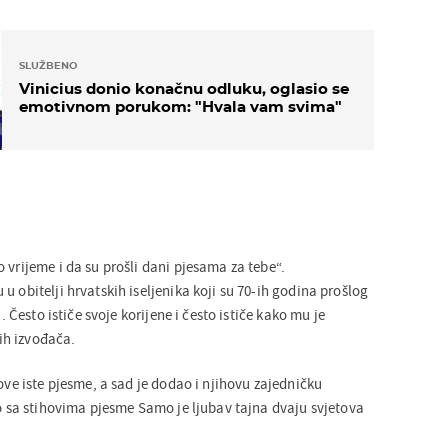
SLUŽBENO
Vinicius donio konačnu odluku, oglasio se
emotivnom porukom: "Hvala vam svima"
 vrijeme i da su prošli dani pjesama za tebe“.
u obitelji hrvatskih iseljenika koji su 70-ih godina prošlog
u. Često ističe svoje korijene i često ističe kako mu je
ih izvođača.
hove iste pjesme, a sad je dodao i njihovu zajedničku
io sa stihovima pjesme Samo je ljubav tajna dvaju svjetova