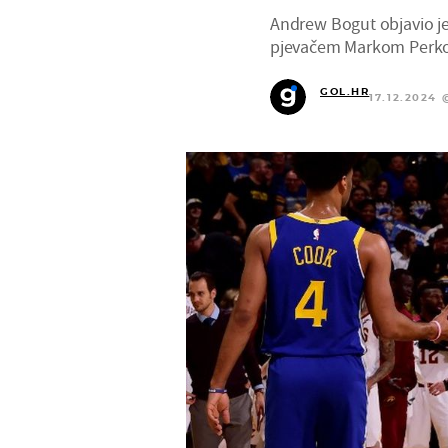
Andrew Bogut objavio j
pjevačem Markom Perk
GOL.HR
17.12.2024 