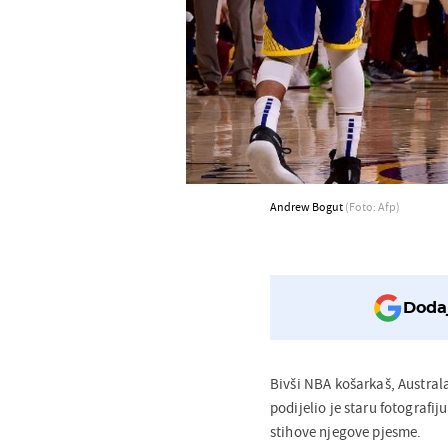
Andrew Bogut
(Foto: Afp)
Dodaj
Bivši NBA košarkaš, Austral
podijelio je staru fotografij
stihove njegove pjesme.