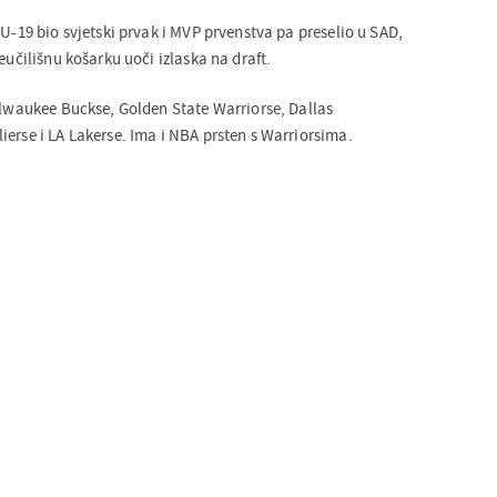
 U-19 bio svjetski prvak i MVP prvenstva pa preselio u SAD,
eučilišnu košarku uoči izlaska na draft.
Milwaukee Buckse, Golden State Warriorse, Dallas
erse i LA Lakerse. Ima i NBA prsten s Warriorsima.