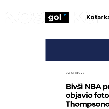
Košarka
Košark
UZ STIHOVE
Bivši NBA 
objavio fot
Thompson