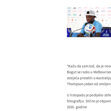
"Kažu da sam lud, da je novo
Bogut se rodio u Melbourneu 
stoljeća preselili u Australij
Thompson jedan od omiljen
U listopadu je podijelio sti
fotografiju. Slično je objav
2016. godine.