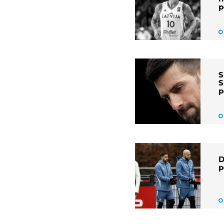
p
S
S
p
D
p