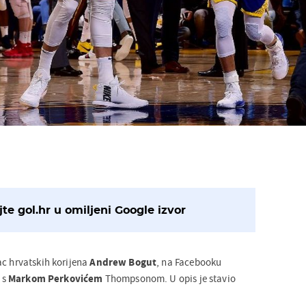
te gol.hr u omiljeni Google izvor
ac hrvatskih korijena
Andrew Bogut
, na Facebooku
u s
Markom
Perkovićem
Thompsonom. U opis je stavio