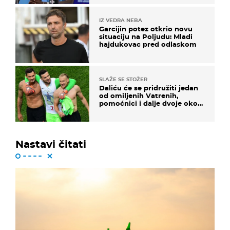
IZ VEDRA NEBA
Garcijin potez otkrio novu
situaciju na Poljudu: Mladi
hajdukovac pred odlaskom
SLAŽE SE STOŽER
Daliću će se pridružiti jedan
od omiljenih Vatrenih,
pomoćnici i dalje dvoje oko
ponude
Nastavi čitati