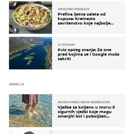
OBVEZNO PROBATI!
Prefina ljetna salata od
kupusa: Kremasto
savršenstvo koje najbolje
paše uz pečeno meso
15 PITANJA
Kviz općeg znanja: Za one
pred kojima se i Google može
sakriti
ZDRAVLJE
NAJSIGURNIJI OBLIK REKREACIJE
Vježbe za koljeno u moru: 5
sigurnih vježbi koje mogu
smanjiti bol i poboljšati
pokretljivost