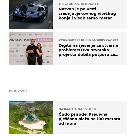
TREĆI UNIKATNI BUGATTI
Nazvan je po vrsti
srednjovjekovnog viteškog
konja i visok samo metar
POKROVITELJ PHILIP MORRIS ZAGREB
Digitalna rješenja za stvarne
probleme: Dva hrvatska
projekta dobila potporu za
razvoj
PUTOVANJA
NAJMANJA NA SVIJETU
Čudo prirode: Predivna
pješčana plaža na 100 metara
od mora