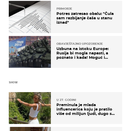
PRIMORJE
Potres zatresao obalu: "Čula
sam razbijanje čaša u stanu
iznad"
OBAVJEŠTAJNO UPOZORENJE
Uzbuna na istoku Europe:
Rusija bi mogla napasti, a
poznato i kada! Moguć i
kopneni upad u članicu
NATO-a
SHOW
U 27. GODINI
Preminula je mlada
influencerica koju je pratilo
više od milijun ljudi, dugo se
borila s opakom bolešću