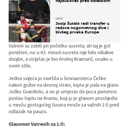
hajdukovac pred odlaskom
OPA!
Josip Šutalo radi transfer u
redove nogometnog diva i
bivšeg prvaka Europe
Vatreni su zabili pri početku susreta, ali taj je gol
poništen, no u 43. minuti susreta nije bilo nikakve
dvojbe, a strijelac je bio Andrej Kramarić, onako u
svom stilu.
Jedna svijeća je završila u šesnaestercu Češke
nakon gužve na desnoj strani, lopta je pala na glavu
Jošku Gvardiolu, a on je umjesto da puca pametno
poslao loptu na Kramu, koji ju je glavom proslijedio
u mrežu gostujućeg čuvara mreže za važnih 1:0 pred
odlazak na pauzu.
Glavomet Vatrenih za 1:0: