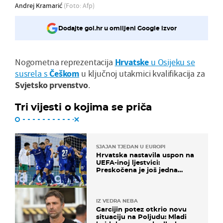
Andrej Kramarić
(Foto: Afp)
Dodajte gol.hr u omiljeni Google izvor
Nogometna reprezentacija
Hrvatske
u Osijeku se
susrela s
Češkom
u ključnoj utakmici kvalifikacija za
Svjetsko
prvenstvo
.
Tri vijesti o kojima se priča
SJAJAN TJEDAN U EUROPI
Hrvatska nastavila uspon na
UEFA-inoj ljestvici:
Preskočena je još jedna
država
IZ VEDRA NEBA
Garcijin potez otkrio novu
situaciju na Poljudu: Mladi