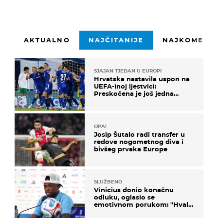
AKTUALNO
NAJČITANIJE
NAJKOMENTI
SJAJAN TJEDAN U EUROPI
Hrvatska nastavila uspon na
UEFA-inoj ljestvici:
Preskočena je još jedna
država
OPA!
Josip Šutalo radi transfer u
redove nogometnog diva i
bivšeg prvaka Europe
SLUŽBENO
Vinicius donio konačnu
odluku, oglasio se
emotivnom porukom: "Hvala
vam svima"