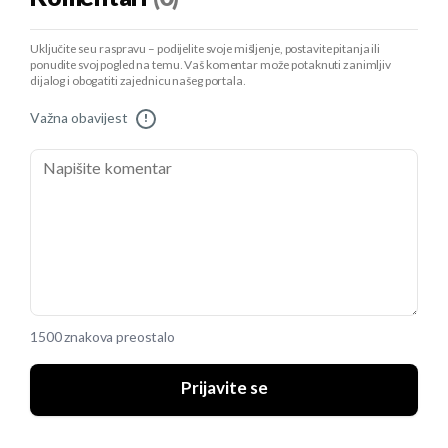
Uključite se u raspravu – podijelite svoje mišljenje, postavite pitanja ili
ponudite svoj pogled na temu. Vaš komentar može potaknuti zanimljiv
dijalog i obogatiti zajednicu našeg portala.
Važna obavijest
!
1500 znakova preostalo
Prijavite se