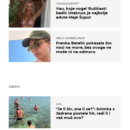
"UUUUUUFFFF"
Vau, koje noge! Ružičasti
badić istaknuo je najbolje
adute Maje Šuput
VRLO ZANIMLJIVO!
Franka Batelić pokazala što
nosi na more, bez ovoga ne
može ni na odmoru
ZABAVA
LOL
"Je li živ, zna li se?": Snimka s
Jadrana postala hit, radi li i
vaš muž ovo?