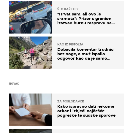
ŠTO KAŽETE?
"Hrvat sam, ali ovo je
sramota": Prizor s granice
izazvao burnu raspravu na
društvenim mrežama
KAO IZ PIŠTOLJA
Dobacila komentar trudnici
bez noge, a muž ispalio
odgovor kao da je samo
čekao…
NOVAC
ZA POSLODAVCE
Kako ispravno dati nekome
otkaz i izbjeći najčešće
pogreške te sudske sporove