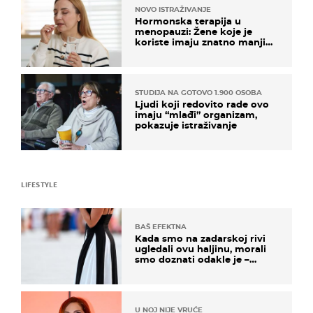
NOVO ISTRAŽIVANJE
Hormonska terapija u
menopauzi: Žene koje je
koriste imaju znatno manji
rizik od ovoga
STUDIJA NA GOTOVO 1.900 OSOBA
Ljudi koji redovito rade ovo
imaju “mlađi” organizam,
pokazuje istraživanje
LIFESTYLE
BAŠ EFEKTNA
Kada smo na zadarskoj rivi
ugledali ovu haljinu, morali
smo doznati odakle je –
košta samo 18 eura
U NOJ NIJE VRUĆE