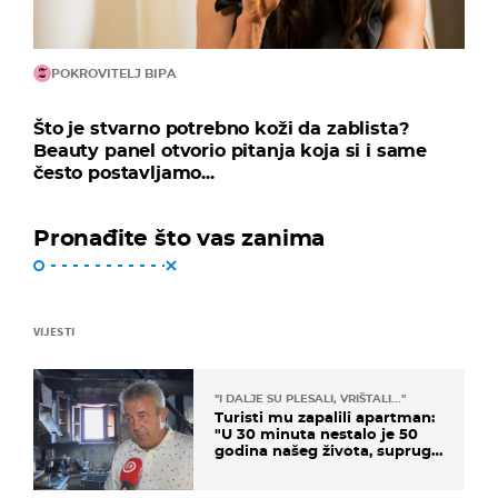
POKROVITELJ BIPA
Što je stvarno potrebno koži da zablista?
Beauty panel otvorio pitanja koja si i same
često postavljamo...
Pronađite što vas zanima
VIJESTI
"I DALJE SU PLESALI, VRIŠTALI..."
Turisti mu zapalili apartman:
"U 30 minuta nestalo je 50
godina našeg života, supruga
i ja ne možemo oka sklopiti"