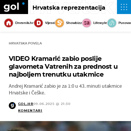
Hrvatska
Hrvatska reprezentacija
Dnevnik.hr
Vijesti
Showbizz
Lifestyle
Putova
HRVATSKA POVELA
VIDEO Kramarić zabio poslije
glavometa Vatrenih za prednost u
najboljem trenutku utakmice
Andrej Kramarić zabio je za 1:0 u 43. minuti utakmice
Hrvatske i Češke.
GOL.HR
09.06.2025 @ 21:30
KOMENTARI