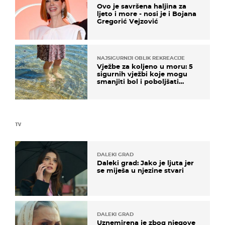
Ovo je savršena haljina za
ljeto i more - nosi je i Bojana
Gregorić Vejzović
NAJSIGURNIJI OBLIK REKREACIJE
Vježbe za koljeno u moru: 5
sigurnih vježbi koje mogu
smanjiti bol i poboljšati
pokretljivost
TV
DALEKI GRAD
Daleki grad: Jako je ljuta jer
se miješa u njezine stvari
DALEKI GRAD
Uznemirena je zbog njegove