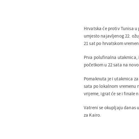
Hrvatska će protiv Tunisa u 
umjesto najavljenog 22. ožu
21 sat po hrvatskom vremen
Prva polufinalna utakmica, 
početkom u 22 sata na novo
Pomaknuta je i utakmica za 
sata po lokalnom vremenu na
vrijeme, igrat će se i final
Vatreni se okupljaju danas u
za Kairo.