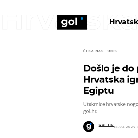
Hrvatska
Hrvatsk
ČEKA NAS TUNIS
Došlo je do
Hrvatska igr
Egiptu
Utakmice hrvatske nogom
gol.hr.
GOL.HR
18.03.2024 