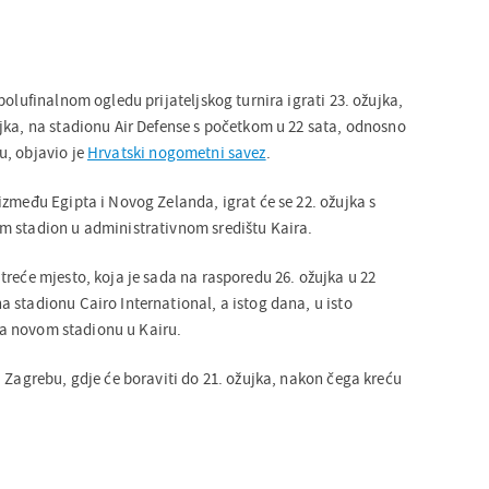
polufinalnom ogledu prijateljskog turnira igrati 23. ožujka,
jka, na stadionu Air Defense s početkom u 22 sata, odnosno
u, objavio je
Hrvatski nogometni savez
.
između Egipta i Novog Zelanda, igrat će se 22. ožujka s
m stadion u administrativnom središtu Kaira.
treće mjesto, koja je sada na rasporedu 26. ožujka u 22
 stadionu Cairo International, a istog dana, u isto
e na novom stadionu u Kairu.
 Zagrebu, gdje će boraviti do 21. ožujka, nakon čega kreću