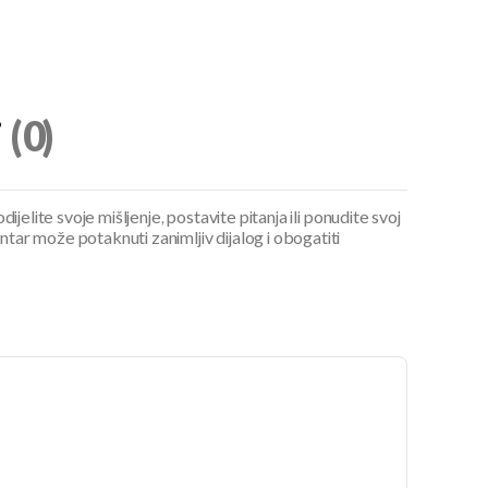
i
(0)
ijelite svoje mišljenje, postavite pitanja ili ponudite svoj
ar može potaknuti zanimljiv dijalog i obogatiti