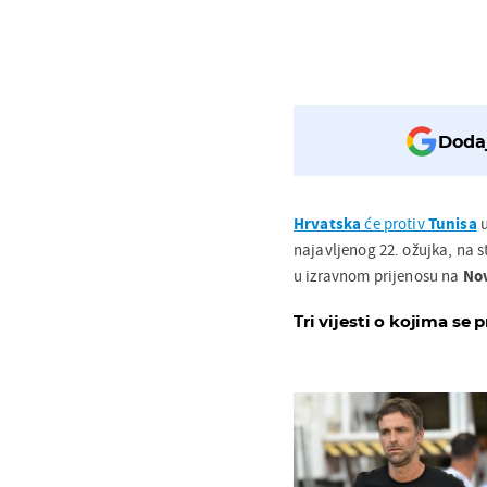
Dodaj
Hrvatska
će protiv
Tunisa
u
najavljenog 22. ožujka, na s
u izravnom prijenosu na
Nov
Tri vijesti o kojima se p