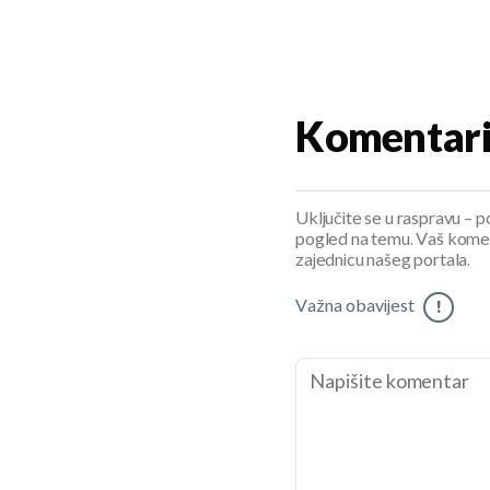
Komentar
Uključite se u raspravu – pod
pogled na temu. Vaš koment
zajednicu našeg portala.
Važna obavijest
!