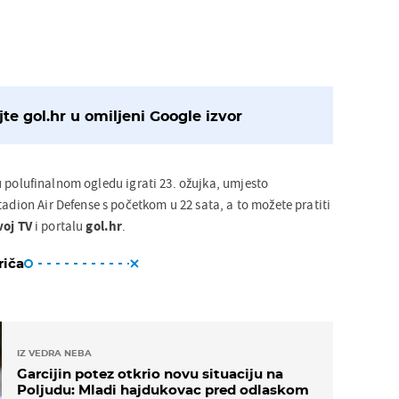
te gol.hr u omiljeni Google izvor
 polufinalnom ogledu igrati 23. ožujka, umjesto
tadion Air Defense s početkom u 22 sata, a to možete pratiti
oj TV
i portalu
gol.hr
.
riča
IZ VEDRA NEBA
Garcijin potez otkrio novu situaciju na
Poljudu: Mladi hajdukovac pred odlaskom