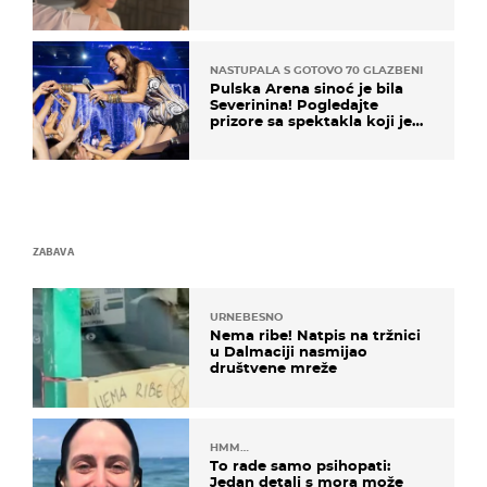
rodnoj Hercegovini
NASTUPALA S GOTOVO 70 GLAZBENIKA
Pulska Arena sinoć je bila
Severinina! Pogledajte
prizore sa spektakla koji je
rasprodan mjesec dana ranije
ZABAVA
URNEBESNO
Nema ribe! Natpis na tržnici
u Dalmaciji nasmijao
društvene mreže
HMM…
To rade samo psihopati:
Jedan detalj s mora može