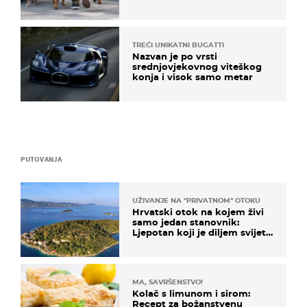
TREĆI UNIKATNI BUGATTI
Nazvan je po vrsti
srednjovjekovnog viteškog
konja i visok samo metar
PUTOVANJA
UŽIVANJE NA "PRIVATNOM" OTOKU
Hrvatski otok na kojem živi
samo jedan stanovnik:
Ljepotan koji je diljem svijeta
poznat po svojem "bijelom
zlatu"
MA, SAVRŠENSTVO!
Kolač s limunom i sirom:
Recept za božanstvenu