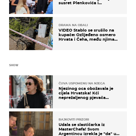
susret Plenkovića i
Milanovića
DRAMA NA OBALI
VIDEO Stablo se srušilo na
kupače: Ozlijeđeno osmero
Hrvata i Čeha, među njima
ima i djece
SHOW
ČUVA USPOMENU NA NJEGA
Njezinog oca obožavala je
cijela Hrvatska! Kći
neprežaljenog pjevača
projurila špicom na dva
kotača
BAJKOVITI PRIZORI
Udala se slastičarka iz
MasterChefa! Svom
Argentincu izrekla je "da" u