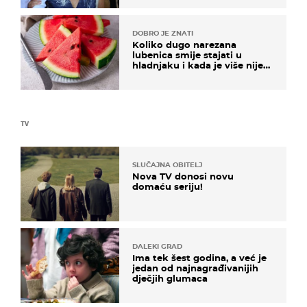
DOBRO JE ZNATI
Koliko dugo narezana
lubenica smije stajati u
hladnjaku i kada je više nije
sigurno jesti?
TV
SLUČAJNA OBITELJ
Nova TV donosi novu
domaću seriju!
DALEKI GRAD
Ima tek šest godina, a već je
jedan od najnagrađivanijih
dječjih glumaca