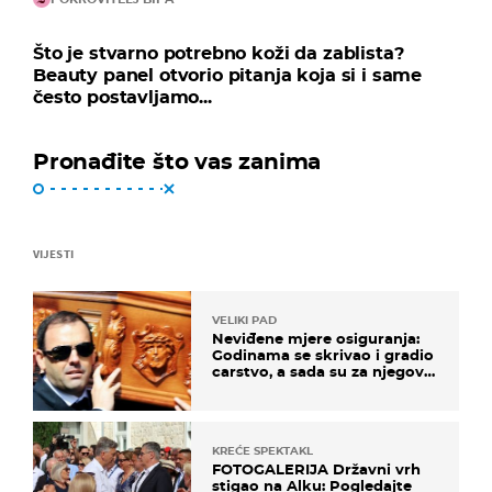
Što je stvarno potrebno koži da zablista?
Beauty panel otvorio pitanja koja si i same
često postavljamo...
Pronađite što vas zanima
VIJESTI
VELIKI PAD
Neviđene mjere osiguranja:
Godinama se skrivao i gradio
carstvo, a sada su za njegovo
izručenje naručili posebno
vozilo
KREĆE SPEKTAKL
FOTOGALERIJA Državni vrh
stigao na Alku: Pogledajte