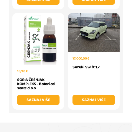
17.000,00 €
Suzuki Swift 1,2
18,90 €
SORIA ČEŠNJAK
KOMPLEKS - Botanical
sante d.o.o.
SAZNAJ VIŠE
SAZNAJ VIŠE