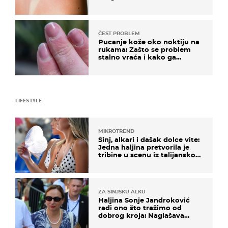
ČEST PROBLEM
Pucanje kože oko noktiju na
rukama: Zašto se problem
stalno vraća i kako ga
zaustaviti?
LIFESTYLE
MIKROTREND
Sinj, alkari i dašak dolce vite:
Jedna haljina pretvorila je
tribine u scenu iz talijanskog
filma
ZA SINJSKU ALKU
Haljina Sonje Jandroković
radi ono što tražimo od
dobrog kroja: Naglašava
struk, a sada je i na sniženju