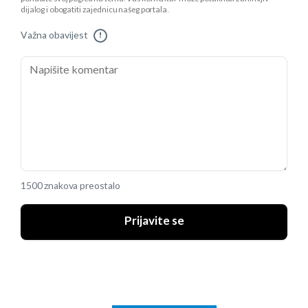
dijalog i obogatiti zajednicu našeg portala.
Važna obavijest
!
1500 znakova preostalo
Prijavite se