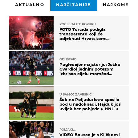
AKTUALNO
NAJČITANIJE
NAJKOMENTI
POGLEDAJTE PORUKU
FOTO Torcida podigla
transparente koji će
odjeknuti Hrvatskom:
Prozvali "moralne vertikale"
ODUŠEVIO
Pogledajte majstoriju: Joško
Gvardiol jednim potezom
izbrisao cijelu momčad
Atletica
U SAMOJ ZAVRŠNICI
Šok na Poljudu: Istra spasila
bod u nadoknadi, Hajduk još
uvijek bez pobjede u HNL-u
POLJACI...
VIDEO Boksao je s Kličkom i