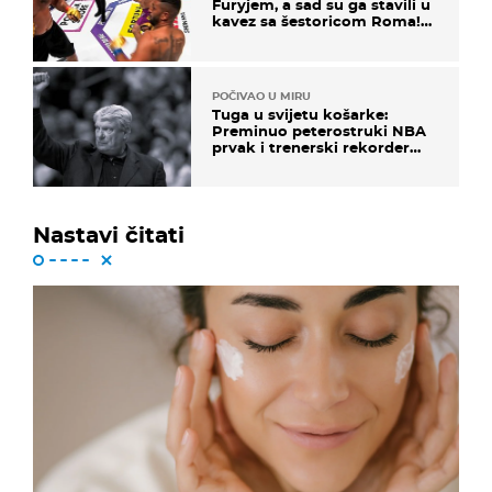
Furyjem, a sad su ga stavili u
kavez sa šestoricom Roma!
Pogledajte kako je završilo
POČIVAO U MIRU
Tuga u svijetu košarke:
Preminuo peterostruki NBA
prvak i trenerski rekorder
lige
Nastavi čitati