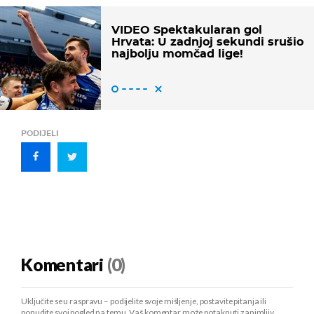
VIDEO Spektakularan gol
Hrvata: U zadnjoj sekundi srušio
najbolju momčad lige!
PODIJELI
Komentari
(0)
Uključite se u raspravu – podijelite svoje mišljenje, postavite pitanja ili
ponudite svoj pogled na temu. Vaš komentar može potaknuti zanimljiv