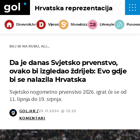
Hrvatska
Hrvatska reprezentacija
Dnevnik.hr
Vijesti
Showbizz
Lifestyle
Putova
BILI BI NA RUBU, ALI...
Da je danas Svjetsko prvenstvo,
ovako bi izgledao ždrijeb: Evo gdje
bi se nalazila Hrvatska
Svjetsko nogometno prvenstvo 2026. igrat će se od
11. lipnja do 19. srpnja.
GOL.HR /
23.11.2024 @ 12:23
KOMENTARI