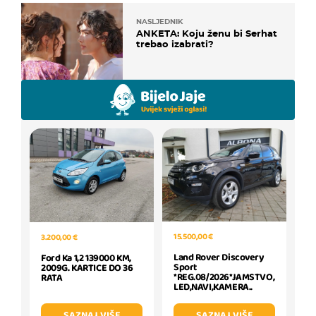
NASLJEDNIK
ANKETA: Koju ženu bi Serhat
trebao izabrati?
15.500,00 €
3.200,00 €
Land Rover Discovery
Ford Ka 1,2 139000 KM,
Sport
2009G. KARTICE DO 36
*REG.08/2026*JAMSTVO,
RATA
LED,NAVI,KAMERA..
SAZNAJ VIŠE
SAZNAJ VIŠE