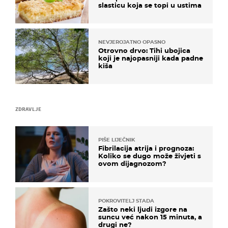
slasticu koja se topi u ustima
NEVJEROJATNO OPASNO
Otrovno drvo: Tihi ubojica
koji je najopasniji kada padne
kiša
ZDRAVLJE
PIŠE LIJEČNIK
Fibrilacija atrija i prognoza:
Koliko se dugo može živjeti s
ovom dijagnozom?
POKROVITELJ STADA
Zašto neki ljudi izgore na
suncu već nakon 15 minuta, a
drugi ne?