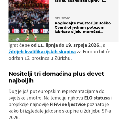
što su skandirali upravi i
predsjedniku Biliću
ODUŠEVIO
Pogledajte majstoriju: Joško
Gvardiol jednim potezom
izbrisao cijelu momčad
Atletica
Igrat će se
od 11. lipnja do 19. srpnja 2026.
, a
ždrijeb kvalifikacijskih skupina
za Europu bit će
održan 13. prosinca u Zürichu.
Nositelji tri domaćina plus devet
najboljih
Dug je još put europskim reprezentacijama do
svjetske smotre. Na temelju njihova
ELO statusa
i
projekcije najnovije
FIFA-ine ljestvice
poznato je
kako bi izgledale jakosne skupine u ždrijebu SP-a
2026.