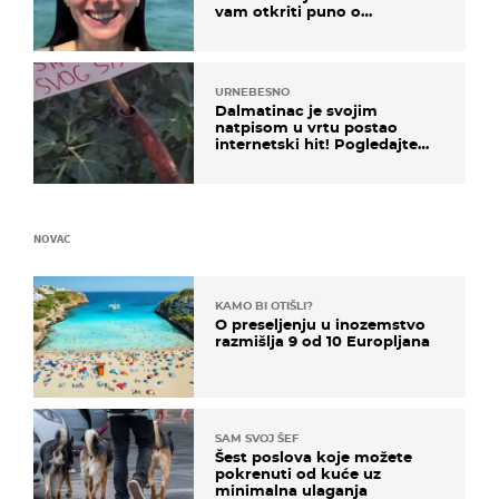
vam otkriti puno o
prijateljima
URNEBESNO
Dalmatinac je svojim
natpisom u vrtu postao
internetski hit! Pogledajte
što je napisao
NOVAC
KAMO BI OTIŠLI?
O preseljenju u inozemstvo
razmišlja 9 od 10 Europljana
SAM SVOJ ŠEF
Šest poslova koje možete
pokrenuti od kuće uz
minimalna ulaganja