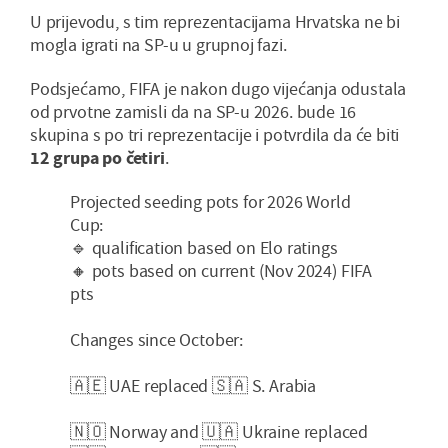
U prijevodu, s tim reprezentacijama Hrvatska ne bi
mogla igrati na SP-u u grupnoj fazi.
Podsjećamo, FIFA je nakon dugo vijećanja odustala
od prvotne zamisli da na SP-u 2026. bude 16
skupina s po tri reprezentacije i potvrdila da će biti
12 grupa po četiri
.
Projected seeding pots for 2026 World
Cup:
🔹 qualification based on Elo ratings
🔸 pots based on current (Nov 2024) FIFA
pts
Changes since October:
🇦🇪 UAE replaced 🇸🇦 S. Arabia
🇳🇴 Norway and 🇺🇦 Ukraine replaced