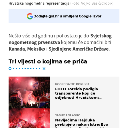
Hrvatska nogometna reprezentacija
(Foto: Vojko Bašić/Cropix)
Dodajte gol.hr u omiljeni Google izvor
Nešto više od godinu i pol ostalo je do
Svjetskog
nogometnog prvenstva
kojemu će domaćini biti
Kanada
,
Meksiko
i
Sjedinjene Američke Države
.
Tri vijesti o kojima se priča
POGLEDAJTE PORUKU
FOTO Torcida podigla
transparente koji će
odjeknuti Hrvatskom:
Prozvali "moralne vertikale"
JASNO I GLASNO
Navijačima Hajduka
prekipjelo nakon Istre: Evo