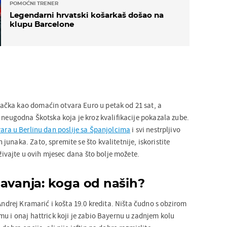
POMOĆNI TRENER
Legendarni hrvatski košarkaš došao na
klupu Barcelone
čka kao domaćin otvara Euro u petak od 21 sat, a
 neugodna Škotska koja je kroz kvalifikacije pokazala zube.
ara u Berlinu dan poslije sa Španjolcima
i svi nestrpljivo
unaka. Zato, spremite se što kvalitetnije, iskoristite
uživajte u ovih mjesec dana što bolje možete.
šavanja: koga od naših?
 Andrej Kramarić i košta 19.0 kredita. Ništa čudno s obzirom
mu i onaj hattrick koji je zabio Bayernu u zadnjem kolu