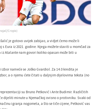
rajač/Cropix)
šalić je gotovo uvijek zabijao, a vidjet ćemo može li
oj s Eura iz 2021. godine. Njega možete staviti u momčad za
a iz Atalante nam govori koliko opasan može biti u
 izbor nameće se Joško Gvardiol. Za 14.0 kredita je
zbor, a o njemu ćete čitati u daljnjim dijelovima teksta (no
eprezentaciji su Bruno Petković i Ante Budimir. Različitih
 će dijeliti minute u Njemačkoj ovisno o protivniku. Svaki od
 načinu igranja nogometa, a što se tiče cijene, Petković vas