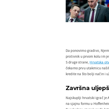
Da ponovimo gradivo, Njema
protivnik u prvom kolu im je
S druge strane,
Hrvatska otv
čekamo prvu utakmicu naših j
kredite na što bolji način i 
Završna uljep
Najskuplji hrvatski igrač je
na sjajnu formu u Hoffenhei