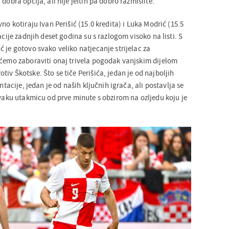
dobra opcija, ali nije jeftin pa dobro razmislite.
no kotiraju Ivan Perišić (15.0 kredita) i Luka Modrić (15.5
acije zadnjih deset godina su s razlogom visoko na listi. S
 je gotovo svako veliko natjecanje strijelac za
ećemo zaboraviti onaj trivela pogodak vanjskim dijelom
iv Škotske. Što se tiče Perišića, jedan je od najboljih
entacije, jedan je od naših ključnih igrača, ali postavlja se
svaku utakmicu od prve minute s obzirom na ozljedu koju je