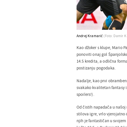
Andrej Kramarić
(Foto: Damir K
Kao džoker s klupe, Mario Pa
ponoviti onaj gol Španjolsk
14.5 kredita, a odlična form
postizanju pogodaka.
Nadalje, kao prvi obrambeni
svakako kvalitetan fantasy i
spoilers!).
Od čistih napadača u našoj r
stilova igre, vrlo vjerojatno
njih je fantastičan u svojem