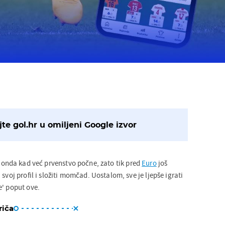
te gol.hr u omiljeni Google izvor
 onda kad već prvenstvo počne, zato tik pred
Euro
još
svoj profil i složiti momčad. Uostalom, sve je ljepše igrati
e' poput ove.
riča