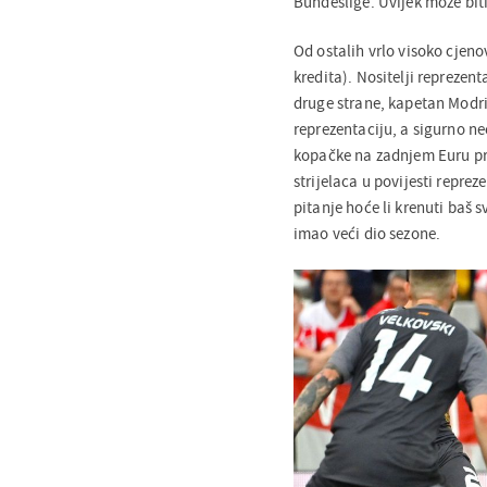
Bundeslige. Uvijek može biti 
Od ostalih vrlo visoko cjenov
kredita). Nositelji reprezent
druge strane, kapetan Modrić
reprezentaciju, a sigurno n
kopačke na zadnjem Euru prot
strijelaca u povijesti reprez
pitanje hoće li krenuti baš 
imao veći dio sezone.