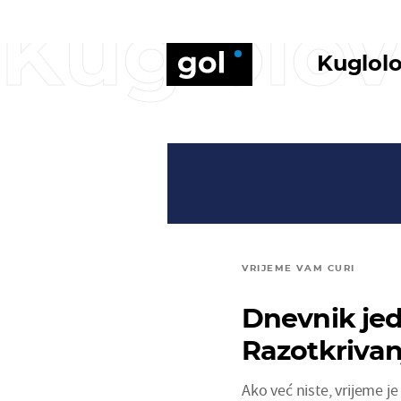
Kuglolov
Kuglol
VRIJEME VAM CURI
Dnevnik jed
Razotkriva
Ako već niste, vrijeme j