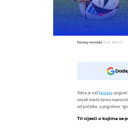
Fantasy momčad
(Foto: GOL.hr)
Dodaj
Šteta je naš
fantasy
zaigrati
uvijek imate šansu napraviti 
od početka, a pogotovo 'igr
Tri vijesti o kojima se p