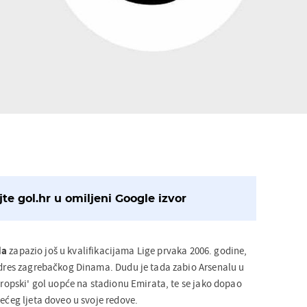
te gol.hr u omiljeni Google izvor
da
zapazio još u kvalifikacijama Lige prvaka 2006. godine,
o dres zagrebačkog Dinama. Dudu je tada zabio Arsenalu u
europski' gol uopće na stadionu Emirata, te se jako dopao
dećeg ljeta doveo u svoje redove.