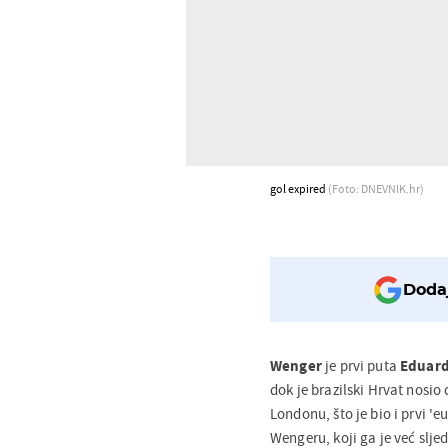
gol expired
(Foto: DNEVNIK.hr)
Dodaj
Wenger
je prvi puta
Eduar
dok je brazilski Hrvat nosi
Londonu, što je bio i prvi '
Wengeru, koji ga je već slje