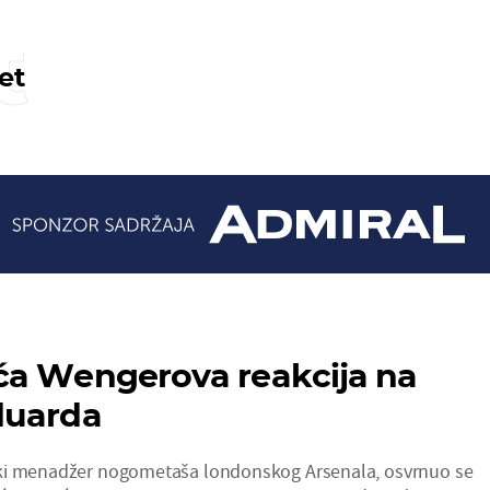
t
et
ća Wengerova reakcija na
duarda
ki menadžer nogometaša londonskog Arsenala, osvrnuo se