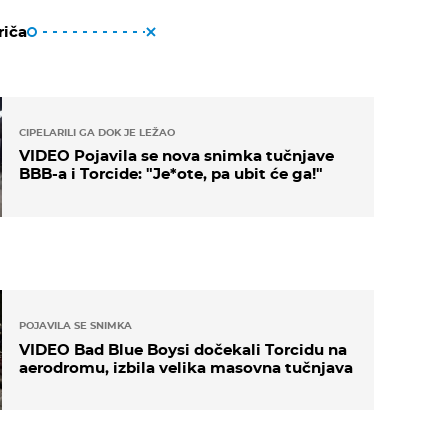
riča
CIPELARILI GA DOK JE LEŽAO
VIDEO Pojavila se nova snimka tučnjave
BBB-a i Torcide: "Je*ote, pa ubit će ga!"
POJAVILA SE SNIMKA
VIDEO Bad Blue Boysi dočekali Torcidu na
aerodromu, izbila velika masovna tučnjava