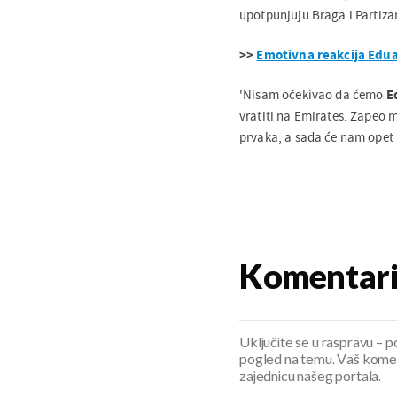
upotpunjuju Braga i Partizan
>>
Emotivna reakcija Edua
'Nisam očekivao da ćemo
E
vratiti na Emirates. Zapeo m
prvaka, a sada će nam opet n
Komentar
Uključite se u raspravu – pod
pogled na temu. Vaš koment
zajednicu našeg portala.