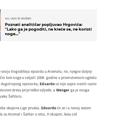
AU, OVO JE RUŽNO
Poznati analitičar popljuvao Hrgovića:
"Lako ga je pogoditi, ne kreće se, ne koristi
noge..."
 svoju trogodišnju epizodu u Arsenalu, no, njegov daljnji
ični lom noge u veljači 2008. godine u prvenstvenom ogledu
 dugotrajnog oporavka,
Eduardo
se nije uspio vratiti razini
alovom dresu prije teške ozljede, a
Wenger
ga je ovoga
rvaku Šahtaru.
jeba skupina Lige prvaka,
Eduardo
će se i u novoj sezoni
a su Arsenal i Šahtar u istoj, H skupini, koju još