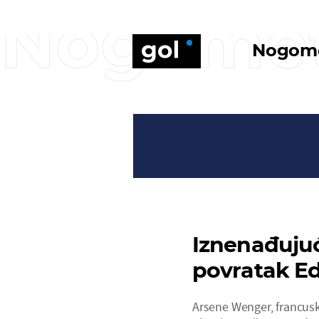
Nogome
Nogom
Iznenađuju
povratak E
Arsene Wenger, francus