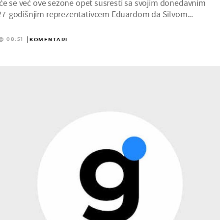
 će se već ove sezone opet susresti sa svojim donedavnim
7-godišnjim reprezentativcem Eduardom da Silvom...
@ 08:51
KOMENTARI