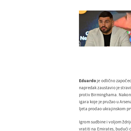
Eduardo
je odlično započeo
napredak zaustavio je strav
protiv Birminghama. Nakon
igara koje je pružao u Arsen
ljeta prodao ukrajinskom p
Igrom sudbine i voljom ždri
vratiti na Emirates, budući d