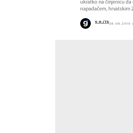
ukratko na činjenicu da
napadačem, hrvatskim 2
V.H./TS
28.08.2010 