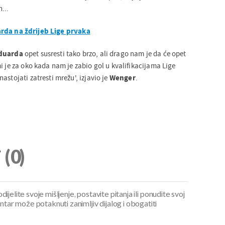
...
rda na ždrijeb Lige prvaka
duarda
opet susresti tako brzo, ali drago nam je da će opet
i je za oko kada nam je zabio gol u kvalifikacijama Lige
astojati zatresti mrežu', izjavio je
Wenger
.
i
(0)
ijelite svoje mišljenje, postavite pitanja ili ponudite svoj
ar može potaknuti zanimljiv dijalog i obogatiti