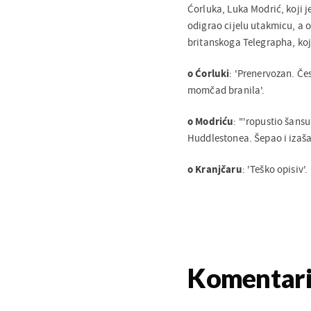
Ćorluka, Luka Modrić, koji j
odigrao cijelu utakmicu, a o
britanskoga Telegrapha, koj
o Ćorluki
: 'Prenervozan. Če
momčad branila'.
o Modriću
: "'ropustio šans
Huddlestonea. Šepao i izaš
o Kranjčaru
: 'Teško opisiv'.
Komentar