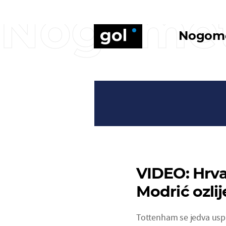
Nogome
Nogom
VIDEO: Hrva
Modrić ozli
Tottenham se jedva uspi