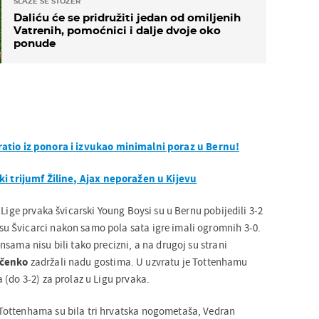
SLAŽE SE STOŽER
Daliću će se pridružiti jedan od omiljenih
Vatrenih, pomoćnici i dalje dvoje oko
ponude
atio iz ponora i izvukao minimalni poraz u Bernu!
ki trijumf Žiline, Ajax neporažen u Kijevu
 Lige prvaka švicarski Young Boysi su u Bernu pobijedili 3-2
 Švicarci nakon samo pola sata igre imali ogromnih 3-0.
sama nisu bili tako precizni, a na drugoj su strani
učenko
zadržali nadu gostima. U uzvratu je Tottenhamu
 (do 3-2) za prolaz u Ligu prvaka.
ottenhama su bila tri hrvatska nogometaša, Vedran