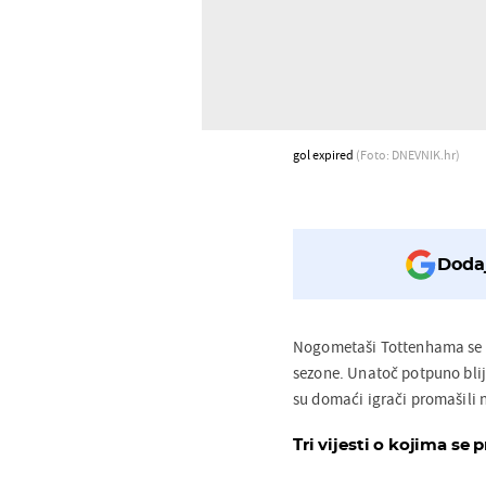
gol expired
(Foto: DNEVNIK.hr)
Dodaj
Nogometaši Tottenhama se n
sezone. Unatoč potpuno blij
su domaći igrači promašili 
Tri vijesti o kojima se p