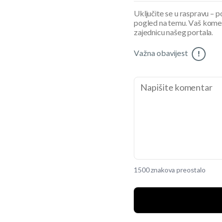
Uključite se u raspravu – pod
pogled na temu. Vaš koment
zajednicu našeg portala.
Važna obavijest
!
1500 znakova preostalo