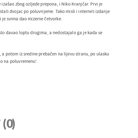
e izašao zbog ozljede prepona, i Niko Kranjčar. Prvi je
stali dvojac po poluvrijeme. Tako misli i internet-izdanje
i je svima dao mizerne četvorke.
sto davao loptu drugima, a nedostajalo ga je kada se
u, a potom iz sredine prebačen na lijevu stranu, po ulasku
ao na poluvremenu'.
i
(0)