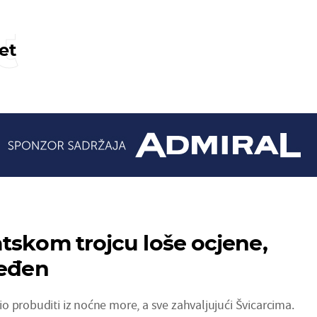
t
et
tskom trojcu loše ocjene,
jeđen
o probuditi iz noćne more, a sve zahvaljujući Švicarcima.