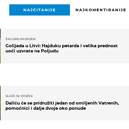
NAJČITANIJE
NAJKOMENTIRANIJE
ŽALGIRIS RAZBIJEN
Golijada u Litvi: Hajduku petarda i velika prednost
uoči uzvrata na Poljudu
SLAŽE SE STOŽER
Daliću će se pridružiti jedan od omiljenih Vatrenih,
pomoćnici i dalje dvoje oko ponude