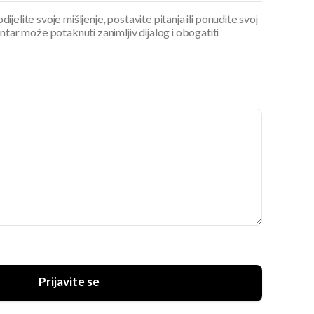
ijelite svoje mišljenje, postavite pitanja ili ponudite svoj
ar može potaknuti zanimljiv dijalog i obogatiti
Prijavite se