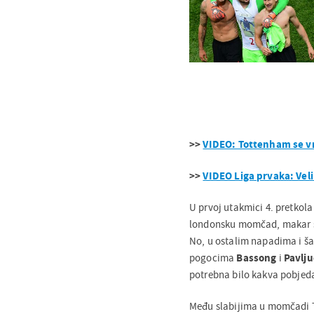
>>
VIDEO: Tottenham se vr
>>
VIDEO Liga prvaka: Veli
U prvoj utakmici 4. pretkola
londonsku momčad, makar su
No, u ostalim napadima i šan
pogocima
Bassong
i
Pavlj
potrebna bilo kakva pobjeda
Među slabijima u momčadi T