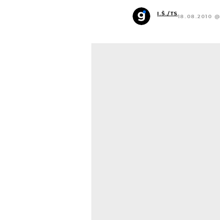
I.Š./TS
18.08.2010 @