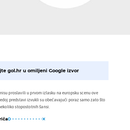
te gol.hr u omiljeni Google izvor
isu proslavili u prvom izlasku na europsku scenu ove
edoj predstavi izvukli su obećavajući poraz samo zato što
nekoliko stopostotnih šansi.
riča