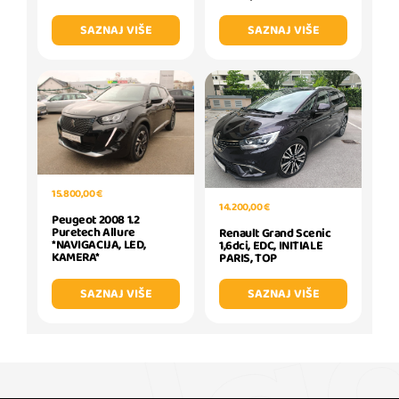
SAZNAJ VIŠE
SAZNAJ VIŠE
15.800,00 €
14.200,00 €
Peugeot 2008 1.2
Puretech Allure
Renault Grand Scenic
*NAVIGACIJA, LED,
1,6dci, EDC, INITIALE
KAMERA*
PARIS, TOP
SAZNAJ VIŠE
SAZNAJ VIŠE