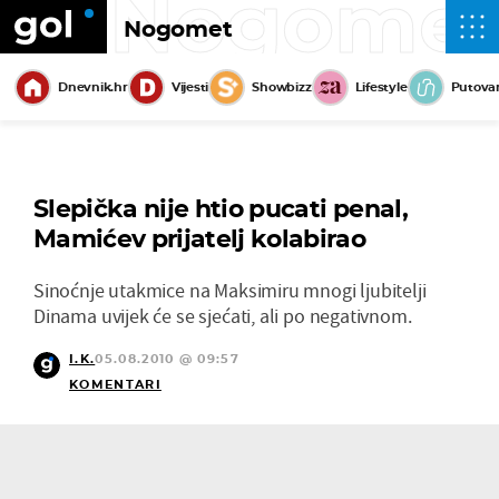
Nogome
Nogomet
Dnevnik.hr
Vijesti
Showbizz
Lifestyle
Putova
Slepička nije htio pucati penal,
Mamićev prijatelj kolabirao
Sinoćnje utakmice na Maksimiru mnogi ljubitelji
Dinama uvijek će se sjećati, ali po negativnom.
I.K.
05.08.2010 @ 09:57
KOMENTARI