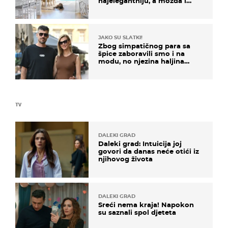
najelegantniju, a možda i
najljepšu bijelu kuhinju
JAKO SU SLATKI!
Zbog simpatičnog para sa
špice zaboravili smo i na
modu, no njezina haljina
itekako nas se dojmila
TV
DALEKI GRAD
Daleki grad: Intuicija joj
govori da danas neće otići iz
njihovog života
DALEKI GRAD
Sreći nema kraja! Napokon
su saznali spol djeteta