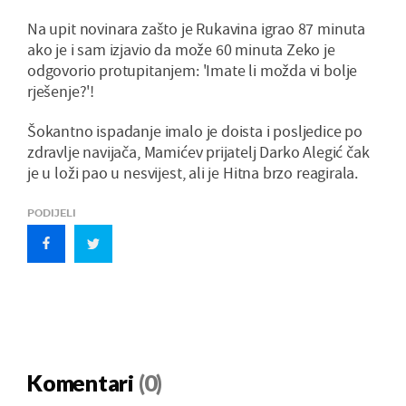
Na upit novinara zašto je Rukavina igrao 87 minuta
ako je i sam izjavio da može 60 minuta Zeko je
odgovorio protupitanjem: 'Imate li možda vi bolje
rješenje?'!
Šokantno ispadanje imalo je doista i posljedice po
zdravlje navijača, Mamićev prijatelj Darko Alegić čak
je u loži pao u nesvijest, ali je Hitna brzo reagirala.
PODIJELI
Komentari
(0)