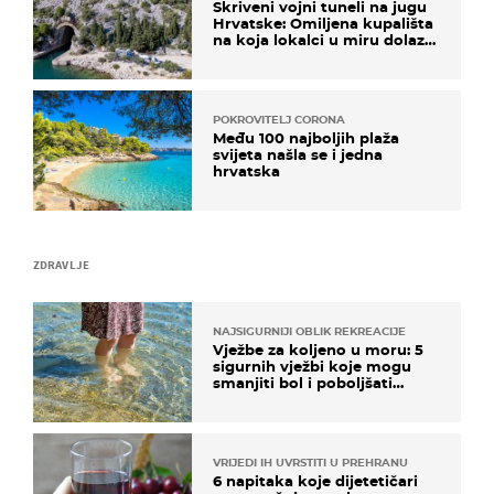
Skriveni vojni tuneli na jugu
Hrvatske: Omiljena kupališta
na koja lokalci u miru dolaze
roniti i skakati u more
POKROVITELJ CORONA
Među 100 najboljih plaža
svijeta našla se i jedna
hrvatska
ZDRAVLJE
NAJSIGURNIJI OBLIK REKREACIJE
Vježbe za koljeno u moru: 5
sigurnih vježbi koje mogu
smanjiti bol i poboljšati
pokretljivost
VRIJEDI IH UVRSTITI U PREHRANU
6 napitaka koje dijetetičari