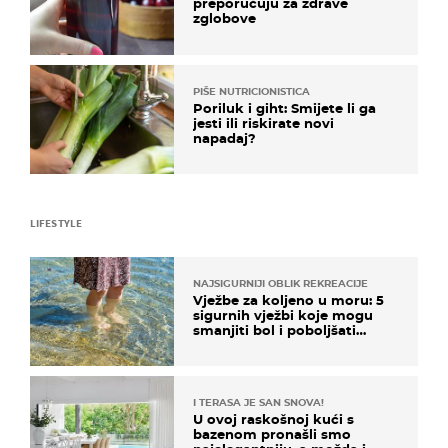
preporučuju za zdrave
zglobove
PIŠE NUTRICIONISTICA
Poriluk i giht: Smijete li ga
jesti ili riskirate novi
napadaj?
LIFESTYLE
NAJSIGURNIJI OBLIK REKREACIJE
Vježbe za koljeno u moru: 5
sigurnih vježbi koje mogu
smanjiti bol i poboljšati
pokretljivost
I TERASA JE SAN SNOVA!
U ovoj raskošnoj kući s
bazenom pronašli smo