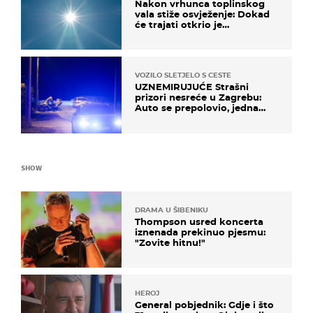
Nakon vrhunca toplinskog
vala stiže osvježenje: Dokad
će trajati otkrio je
meteorolog
VOZILO SLETJELO S CESTE
UZNEMIRUJUĆE Strašni
prizori nesreće u Zagrebu:
Auto se prepolovio, jedna
osoba poginula
SHOW
DRAMA U ŠIBENIKU
Thompson usred koncerta
iznenada prekinuo pjesmu:
"Zovite hitnu!"
HEROJ
General pobjednik: Gdje i što