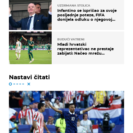
UZDRMANA STOLICA
Infantino se ispričao za svoje
posljednje poteze, FIFA
donijela odluku o njegovoj
sudbini
BUDUĆI VATRENI
Mladi hrvatski
reprezentativac ne prestaje
zabijati: Načeo mrežu
bugarskog velikana
Nastavi čitati