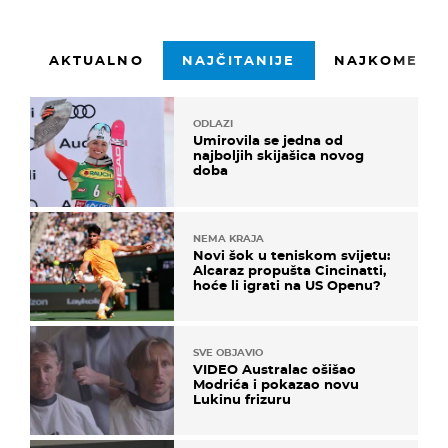
AKTUALNO
NAJČITANIJE
NAJKOMENTI
ODLAZI
Umirovila se jedna od
najboljih skijašica novog
doba
NEMA KRAJA
Novi šok u teniskom svijetu:
Alcaraz propušta Cincinatti,
hoće li igrati na US Openu?
SVE OBJAVIO
VIDEO Australac ošišao
Modrića i pokazao novu
Lukinu frizuru