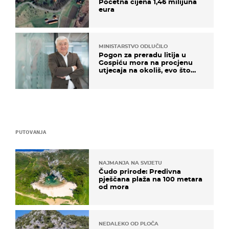
Početna cijena 1,46 milijuna
eura
MINISTARSTVO ODLUČILO
Pogon za preradu litija u
Gospiću mora na procjenu
utjecaja na okoliš, evo što
kaže ulagač
PUTOVANJA
NAJMANJA NA SVIJETU
Čudo prirode: Predivna
pješčana plaža na 100 metara
od mora
NEDALEKO OD PLOČA