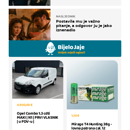
NASLJEDNIK
Postavila mu je važno
pitanje, a odgovor ju je jako
iznenadio
4.900,00 €
Opel Combo 1.3 cdti
1,10 €
MAXI | N1 | PRVI VLASNIK
| u PDV-u |
Mirage T4 Hunting 38g -
lovna patrona cal. 12