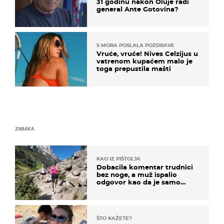
31 godinu nakon Oluje radi
general Ante Gotovina?
S MORA POSLALA POZDRAVE
Vruće, vruće! Nives Celzijus u
vatrenom kupaćem malo je
toga prepustila mašti
ZABAVA
KAO IZ PIŠTOLJA
Dobacila komentar trudnici
bez noge, a muž ispalio
odgovor kao da je samo
čekao…
ŠTO KAŽETE?