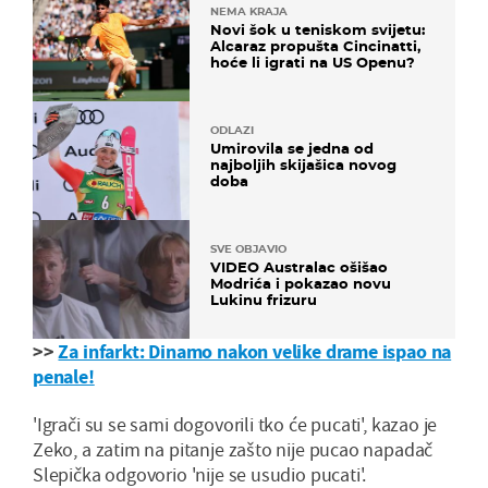
NEMA KRAJA
Novi šok u teniskom svijetu:
Alcaraz propušta Cincinatti,
hoće li igrati na US Openu?
ODLAZI
Umirovila se jedna od
najboljih skijašica novog
doba
SVE OBJAVIO
VIDEO Australac ošišao
Modrića i pokazao novu
Lukinu frizuru
>>
Za infarkt: Dinamo nakon velike drame ispao na
penale!
'Igrači su se sami dogovorili tko će pucati', kazao je
Zeko, a zatim na pitanje zašto nije pucao napadač
Slepička odgovorio 'nije se usudio pucati'.