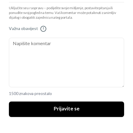
Uključite se u raspravu – podijelite svoje mišljenje, postavite pitanja ili
ponudite svoj pogled na temu. Vaš komentar može potaknuti zanimljiv
dijalog i obogatiti zajednicu našeg portala.
Važna obavijest
!
1500 znakova preostalo
Prijavite se