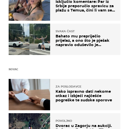
Isključio komentare: Par iz
Srbije preporučio spravicu za
plažu s Temua, čini li vam se
ovo sigurnim?
SVAKA ČAST
Bahato mu prepriječio
prijelaz, a ono što je pješak
napravio oduševilo je
društvene mreže
NOVAC
ZA POSLODAVCE
Kako ispravno dati nekome
otkaz i izbjeći najčešće
pogreške te sudske sporove
POVOLJNO
Dvorac u Zagorju na aukciji.