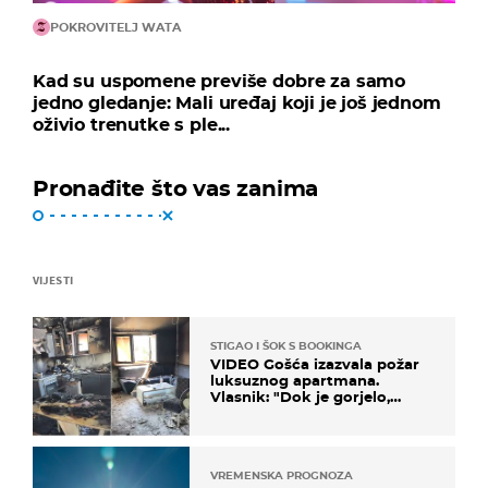
POKROVITELJ WATA
Kad su uspomene previše dobre za samo
jedno gledanje: Mali uređaj koji je još jednom
oživio trenutke s ple...
Pronađite što vas zanima
VIJESTI
STIGAO I ŠOK S BOOKINGA
VIDEO Gošća izazvala požar
luksuznog apartmana.
Vlasnik: "Dok je gorjelo,
smijali su se, pili i pokazivali
mi srednji prst"
VREMENSKA PROGNOZA