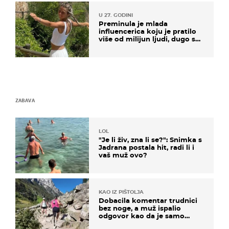
U 27. GODINI
Preminula je mlada
influencerica koju je pratilo
više od milijun ljudi, dugo se
borila s opakom bolesti
ZABAVA
LOL
"Je li živ, zna li se?": Snimka s
Jadrana postala hit, radi li i
vaš muž ovo?
KAO IZ PIŠTOLJA
Dobacila komentar trudnici
bez noge, a muž ispalio
odgovor kao da je samo
čekao…