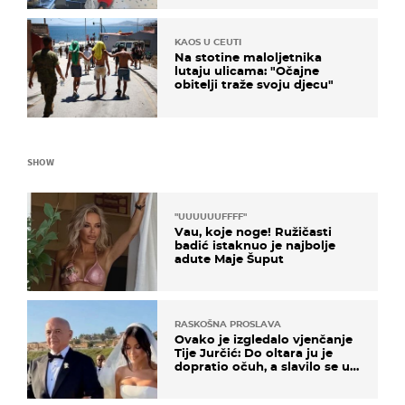
KAOS U CEUTI
Na stotine maloljetnika
lutaju ulicama: "Očajne
obitelji traže svoju djecu"
SHOW
"UUUUUUFFFF"
Vau, koje noge! Ružičasti
badić istaknuo je najbolje
adute Maje Šuput
RASKOŠNA PROSLAVA
Ovako je izgledalo vjenčanje
Tije Jurčić: Do oltara ju je
dopratio očuh, a slavilo se uz
Olivera i Rozgu