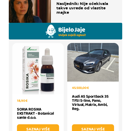
Nasljednik: Nije očekivala
takve uvrede od vlastite
majke
45.500,00 €
Audi A5 Sportback 35
TFSI S-line, Pano,
18,90 €
Virtual, Matrix, Ambi,
Reg.
SORIA ROSIKA
EKSTRAKT - Botanical
sante d.o.o.
SAZNAJ VIŠE
SAZNAJ VIŠE