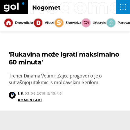
Nogome
Nogomet
Dnevnik.hr
Vijesti
Showbizz
Lifestyle
Putova
'Rukavina može igrati maksimalno
60 minuta'
Trener Dinama Velimir Zajec progovorio je o
sutrašnjoj utakmici s moldavskim Šerifom.
I.K.
03.08.2010 @ 15:46
KOMENTARI