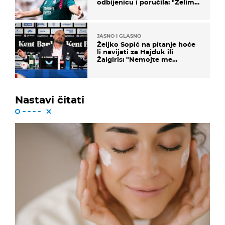
odbijenicu i poručila: "Želim
u Barcelonu"
JASNO I GLASNO
Željko Sopić na pitanje hoće
li navijati za Hajduk ili
Žalgiris: "Nemojte me
vrijeđati"
Nastavi čitati