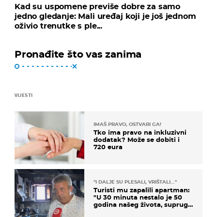
Kad su uspomene previše dobre za samo
jedno gledanje: Mali uređaj koji je još jednom
oživio trenutke s ple...
Pronađite što vas zanima
VIJESTI
IMAŠ PRAVO, OSTVARI GA!
Tko ima pravo na inkluzivni
dodatak? Može se dobiti i
720 eura
"I DALJE SU PLESALI, VRIŠTALI..."
Turisti mu zapalili apartman:
"U 30 minuta nestalo je 50
godina našeg života, supruga
i ja ne možemo oka sklopiti"