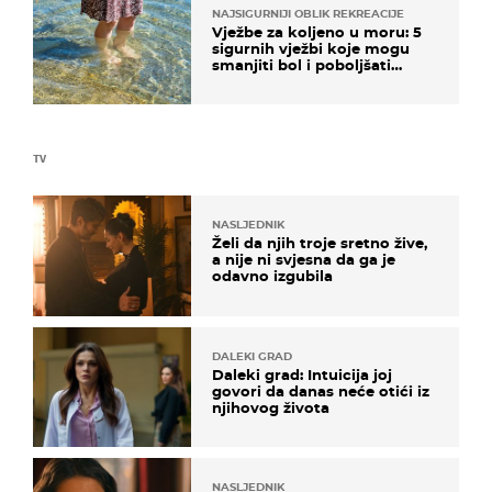
NAJSIGURNIJI OBLIK REKREACIJE
Vježbe za koljeno u moru: 5
sigurnih vježbi koje mogu
smanjiti bol i poboljšati
pokretljivost
TV
NASLJEDNIK
Želi da njih troje sretno žive,
a nije ni svjesna da ga je
odavno izgubila
DALEKI GRAD
Daleki grad: Intuicija joj
govori da danas neće otići iz
njihovog života
NASLJEDNIK