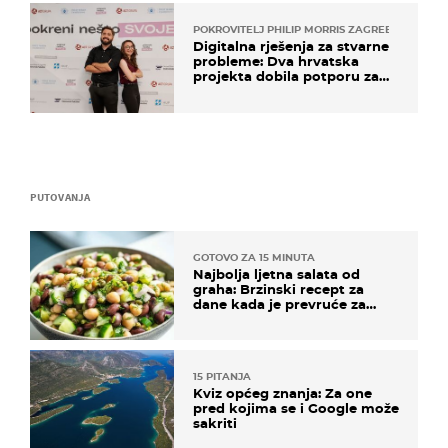
POKROVITELJ PHILIP MORRIS ZAGREB
Digitalna rješenja za stvarne
probleme: Dva hrvatska
projekta dobila potporu za
razvoj
PUTOVANJA
GOTOVO ZA 15 MINUTA
Najbolja ljetna salata od
graha: Brzinski recept za
dane kada je prevruće za
kuhanje
15 PITANJA
Kviz općeg znanja: Za one
pred kojima se i Google može
sakriti