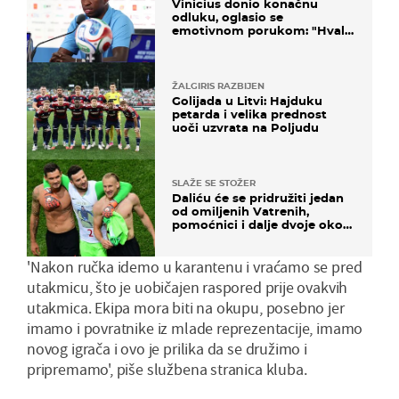
Vinicius donio konačnu
odluku, oglasio se
emotivnom porukom: "Hvala
vam svima"
ŽALGIRIS RAZBIJEN
Golijada u Litvi: Hajduku
petarda i velika prednost
uoči uzvrata na Poljudu
SLAŽE SE STOŽER
Daliću će se pridružiti jedan
od omiljenih Vatrenih,
pomoćnici i dalje dvoje oko
ponude
'Nakon ručka idemo u karantenu i vraćamo se pred
utakmicu, što je uobičajen raspored prije ovakvih
utakmica. Ekipa mora biti na okupu, posebno jer
imamo i povratnike iz mlade reprezentacije, imamo
novog igrača i ovo je prilika da se družimo i
pripremamo', piše službena stranica kluba.