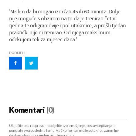
'Mislim da bi mogao izdržati 45 ili 60 minuta. Dulje
nije moguće s obzirom na to da je trenirao četiri
tjedna te odigrao dvije i pol utakmice, a prošli tjedan
praktički nije ni trenirao. Od njega maksimum
očekujem tek za mjesec dana.'
PODIJELI
Komentari
(0)
Uključite se u raspravu – podijelite svoje mišljenje, postavite pitanja ili
ponudite svoj pogled na temu. Vaš komentar može potaknuti zanimljiv
dijalog i obogatiti zajednicu našeg portala.