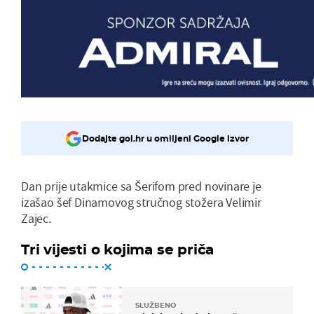
Dodajte gol.hr u omiljeni Google izvor
Dan prije utakmice sa Šerifom pred novinare je
izašao šef Dinamovog stručnog stožera Velimir
Zajec.
Tri vijesti o kojima se priča
SLUŽBENO