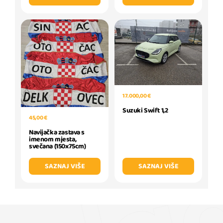
17.000,00 €
Suzuki Swift 1,2
45,00 €
Navijačka zastava s
imenom mjesta,
svečana (150x75cm)
SAZNAJ VIŠE
SAZNAJ VIŠE