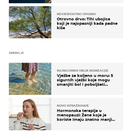
NEVJEROJATNO OPASNO
Otrovno drvo: Tihi ubojica
koji je najopasniji kada padne
kiša
ZDRAVLJE
NAJSIGURNIJI OBLIK REKREACIJE
Vježbe za koljeno u moru: 5
sigurnih vježbi koje mogu
smanjiti bol i poboljšati
pokretljivost
NOVO ISTRAŽIVANJE
Hormonska terapija u
menopauzi: Žene koje je
koriste imaju znatno manji
rizik od ovoga