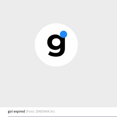
gol expired
(Foto: DNEVNIK.hr)