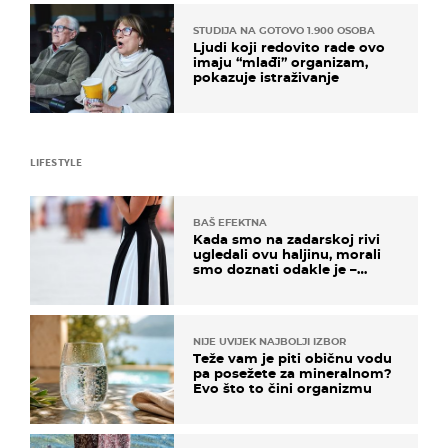
STUDIJA NA GOTOVO 1.900 OSOBA
Ljudi koji redovito rade ovo
imaju “mlađi” organizam,
pokazuje istraživanje
LIFESTYLE
BAŠ EFEKTNA
Kada smo na zadarskoj rivi
ugledali ovu haljinu, morali
smo doznati odakle je –
košta samo 18 eura
NIJE UVIJEK NAJBOLJI IZBOR
Teže vam je piti običnu vodu
pa posežete za mineralnom?
Evo što to čini organizmu