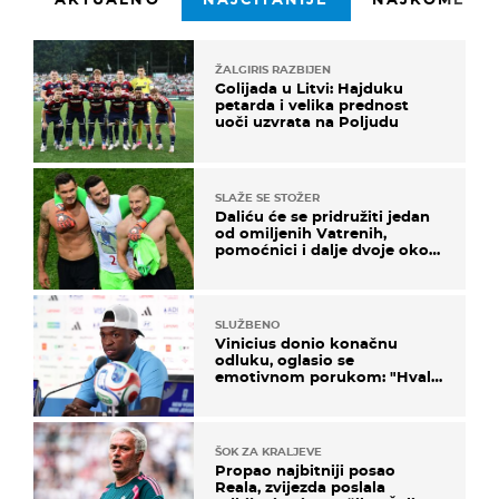
ŽALGIRIS RAZBIJEN
Golijada u Litvi: Hajduku
petarda i velika prednost
uoči uzvrata na Poljudu
SLAŽE SE STOŽER
Daliću će se pridružiti jedan
od omiljenih Vatrenih,
pomoćnici i dalje dvoje oko
ponude
SLUŽBENO
Vinicius donio konačnu
odluku, oglasio se
emotivnom porukom: "Hvala
vam svima"
ŠOK ZA KRALJEVE
Propao najbitniji posao
Reala, zvijezda poslala