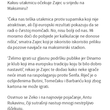
Kakvu utakmicu očekuje Zajec u srijedu na
Maksimiru?
'Čeka nas teška utakmica protiv suparnika koji nije
atraktivan, ali čiji europski rezultati pokazuju da se
radi o čvrstoj momčadi. No, nisu bolji od nas. Mi
moramo doći do pobjede jer kalkulacije ne donose
ništa', smatra Zajec koji je iskoristio iskoristio priliku
da pozove navijače na maksimirski stadion.
'Želimo igrati uz glasnu podršku publike jer Dinamo
je klub koji ima europsku tradiciju koju bi bilo dobro
nastaviti', rekao je Zajec te dodao kako neke igrače
neće imati na raspolaganju protiv Šerifa. Riječ je o
ozlijeđenima Butini, Tomečaku i Barbariću koji zbog
kartona ne može igrati.
Osvrnuo se Zeko i na najnovije pojačanje, Antu
Rukavinu, čiji sutrašnji nastup mnogi nestrpljivo
iščekuju.