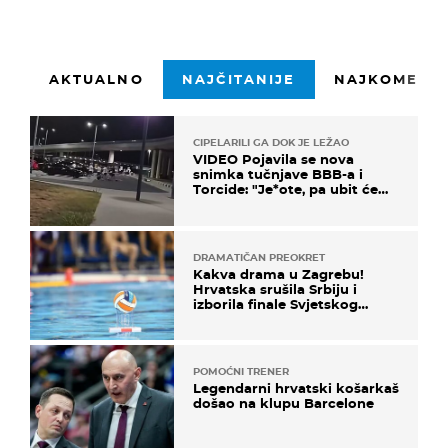
AKTUALNO
NAJČITANIJE
NAJKOMENTI
CIPELARILI GA DOK JE LEŽAO
VIDEO Pojavila se nova
snimka tučnjave BBB-a i
Torcide: "Je*ote, pa ubit će
ga!"
DRAMATIČAN PREOKRET
Kakva drama u Zagrebu!
Hrvatska srušila Srbiju i
izborila finale Svjetskog
prvenstva
POMOĆNI TRENER
Legendarni hrvatski košarkaš
došao na klupu Barcelone