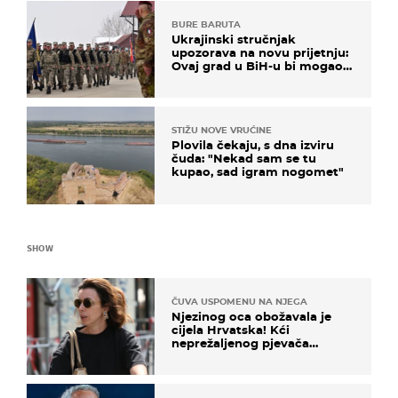
BURE BARUTA
Ukrajinski stručnjak
upozorava na novu prijetnju:
Ovaj grad u BiH-u bi mogao
biti žarište
STIŽU NOVE VRUĆINE
Plovila čekaju, s dna izviru
čuda: "Nekad sam se tu
kupao, sad igram nogomet"
SHOW
ČUVA USPOMENU NA NJEGA
Njezinog oca obožavala je
cijela Hrvatska! Kći
neprežaljenog pjevača
projurila špicom na dva
kotača