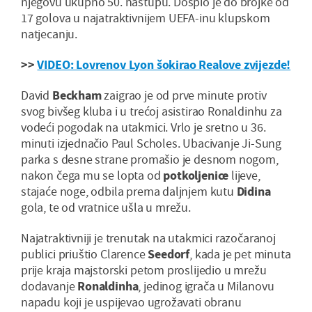
njegovu ukupno 50. nastupu. Dospio je do brojke od
17 golova u najatraktivnijem UEFA-inu klupskom
natjecanju.
>>
VIDEO: Lovrenov Lyon šokirao Realove zvijezde!
David
Beckham
zaigrao je od prve minute protiv
svog bivšeg kluba i u trećoj asistirao Ronaldinhu za
vodeći pogodak na utakmici. Vrlo je sretno u 36.
minuti izjednačio Paul Scholes. Ubacivanje Ji-Sung
parka s desne strane promašio je desnom nogom,
nakon čega mu se lopta od
potkoljenice
lijeve,
stajaće noge, odbila prema daljnjem kutu
Didina
gola, te od vratnice ušla u mrežu.
Najatraktivniji je trenutak na utakmici razočaranoj
publici priuštio Clarence
Seedorf
, kada je pet minuta
prije kraja majstorski petom proslijedio u mrežu
dodavanje
Ronaldinha
, jedinog igrača u Milanovu
napadu koji je uspijevao ugrožavati obranu