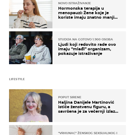
NOVO ISTRAŽIVANJE
Hormonska terapija u
menopauzi: Žene koje je
koriste imaju znatno manji
rizik od ovoga
STUDIJA NA GOTOVO 1.900 OSOBA
Ljudi koji redovito rade ovo
imaju “mlađi” organizam,
pokazuje istraživanje
LIFESTYLE
POPUT SIRENE
Haljina Danijele Martinović
ističe ženstvenu figuru, a
savršena je za večernji izlazak
na moru
"VRHUNAC" ŽENSKOG SEKSUALNOG ISKUSTVA