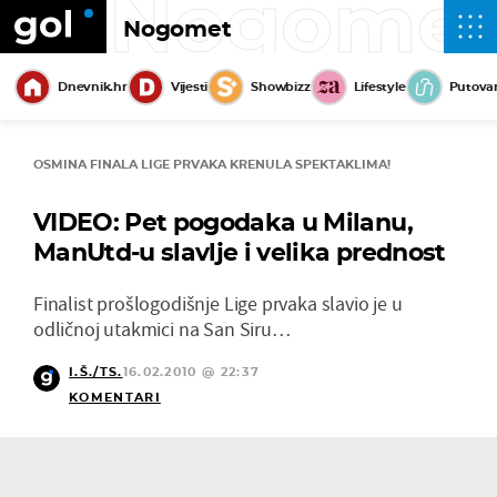
Nogome
Nogomet
Dnevnik.hr
Vijesti
Showbizz
Lifestyle
Putova
OSMINA FINALA LIGE PRVAKA KRENULA SPEKTAKLIMA!
VIDEO: Pet pogodaka u Milanu,
ManUtd-u slavlje i velika prednost
Finalist prošlogodišnje Lige prvaka slavio je u
odličnoj utakmici na San Siru…
I.Š./TS.
16.02.2010 @ 22:37
KOMENTARI