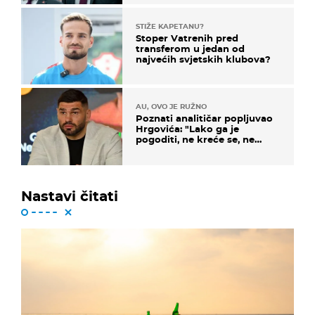
STIŽE KAPETANU?
Stoper Vatrenih pred
transferom u jedan od
najvećih svjetskih klubova?
AU, OVO JE RUŽNO
Poznati analitičar popljuvao
Hrgovića: "Lako ga je
pogoditi, ne kreće se, ne
koristi noge..."
Nastavi čitati