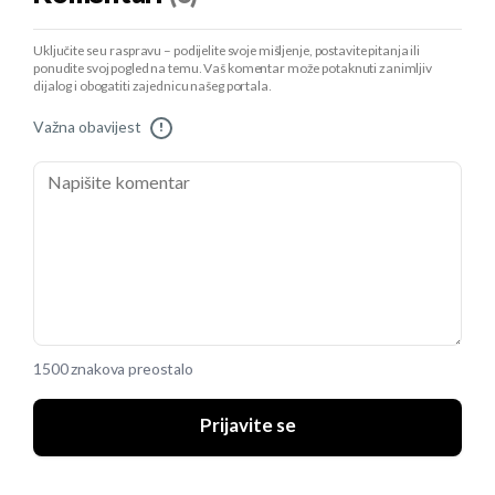
Uključite se u raspravu – podijelite svoje mišljenje, postavite pitanja ili
ponudite svoj pogled na temu. Vaš komentar može potaknuti zanimljiv
dijalog i obogatiti zajednicu našeg portala.
Važna obavijest
!
1500 znakova preostalo
Prijavite se