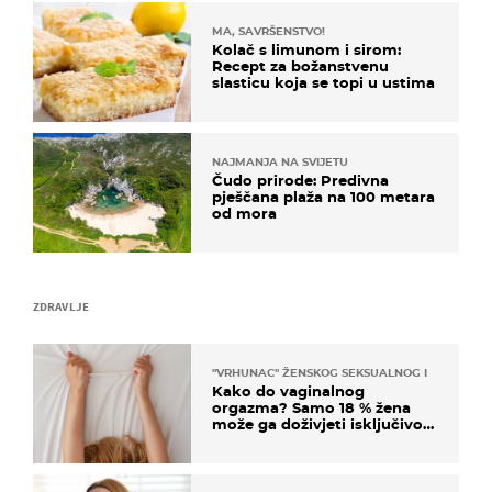
MA, SAVRŠENSTVO!
Kolač s limunom i sirom:
Recept za božanstvenu
slasticu koja se topi u ustima
NAJMANJA NA SVIJETU
Čudo prirode: Predivna
pješčana plaža na 100 metara
od mora
ZDRAVLJE
"VRHUNAC" ŽENSKOG SEKSUALNOG ISKUSTVA
Kako do vaginalnog
orgazma? Samo 18 % žena
može ga doživjeti isključivo
na ovaj način