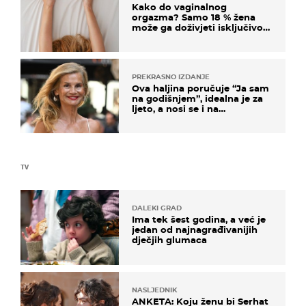
Kako do vaginalnog
orgazma? Samo 18 % žena
može ga doživjeti isključivo
na ovaj način
PREKRASNO IZDANJE
Ova haljina poručuje “Ja sam
na godišnjem”, idealna je za
ljeto, a nosi se i na
zagrebačkoj špici
TV
DALEKI GRAD
Ima tek šest godina, a već je
jedan od najnagrađivanijih
dječjih glumaca
NASLJEDNIK
ANKETA: Koju ženu bi Serhat