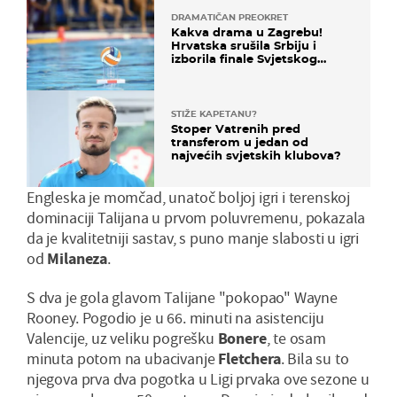
DRAMATIČAN PREOKRET
Kakva drama u Zagrebu!
Hrvatska srušila Srbiju i
izborila finale Svjetskog
prvenstva
STIŽE KAPETANU?
Stoper Vatrenih pred
transferom u jedan od
najvećih svjetskih klubova?
Engleska je momčad, unatoč boljoj igri i terenskoj
dominaciji Talijana u prvom poluvremenu, pokazala
da je kvalitetniji sastav, s puno manje slabosti u igri
od
Milaneza
.
S dva je gola glavom Talijane "pokopao" Wayne
Rooney. Pogodio je u 66. minuti na asistenciju
Valencije, uz veliku pogrešku
Bonere
, te osam
minuta potom na ubacivanje
Fletchera
. Bila su to
njegova prva dva pogotka u Ligi prvaka ove sezone u