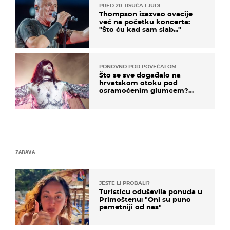
PRED 20 TISUĆA LJUDI
Thompson izazvao ovacije
već na početku koncerta:
"Što ću kad sam slab..."
PONOVNO POD POVEĆALOM
Što se sve događalo na
hrvatskom otoku pod
osramoćenim glumcem?
Bizarni prizori i danas
izazivaju nevjericu
ZABAVA
JESTE LI PROBALI?
Turisticu oduševila ponuda u
Primoštenu: "Oni su puno
pametniji od nas"