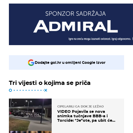
Dodajte gol.hr u omiljeni Google izvor
Tri vijesti o kojima se priča
CIPELARILI GA DOK JE LEŽAO
VIDEO Pojavila se nova
snimka tučnjave BBB-a i
Torcide: "Je*ote, pa ubit će
ga!"