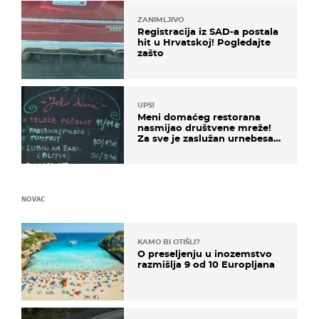
ZANIMLJIVO
Registracija iz SAD-a postala
hit u Hrvatskoj! Pogledajte
zašto
UPS!
Meni domaćeg restorana
nasmijao društvene mreže!
Za sve je zaslužan urnebesan
naziv jela
NOVAC
KAMO BI OTIŠLI?
O preseljenju u inozemstvo
razmišlja 9 od 10 Europljana