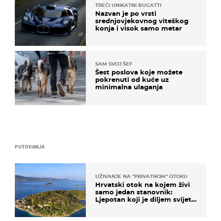
TREĆI UNIKATNI BUGATTI
Nazvan je po vrsti
srednjovjekovnog viteškog
konja i visok samo metar
SAM SVOJ ŠEF
Šest poslova koje možete
pokrenuti od kuće uz
minimalna ulaganja
PUTOVANJA
UŽIVANJE NA "PRIVATNOM" OTOKU
Hrvatski otok na kojem živi
samo jedan stanovnik:
Ljepotan koji je diljem svijeta
poznat po svojem "bijelom
zlatu"