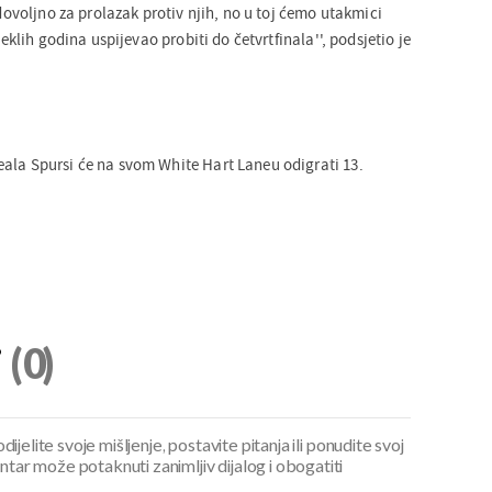
 dovoljno za prolazak protiv njih, no u toj ćemo utakmici
oteklih godina uspijevao probiti do četvrtfinala'', podsjetio je
'
ala Spursi će na svom White Hart Laneu odigrati 13.
i
(0)
ijelite svoje mišljenje, postavite pitanja ili ponudite svoj
ar može potaknuti zanimljiv dijalog i obogatiti