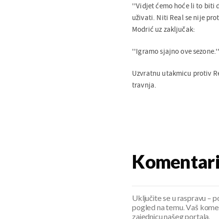
''Vidjet ćemo hoće li to biti
uživati. Niti Real se nije pr
Modrić uz zaključak:
''Igramo sjajno ove sezone.'
Uzvratnu utakmicu protiv Re
travnja.
Komentar
Uključite se u raspravu – pod
pogled na temu. Vaš koment
zajednicu našeg portala.