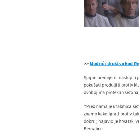
>>
Modrić i društvo kod Re
Sjajan premijerni nastup u
pokušati produljiti protiv kl
dvobojima proteklih sezona,
''Pred nama je utakmica sezo
znamo kako igrati protiv ta
dobri'', najavio je hrvatski 
Bernabeu.