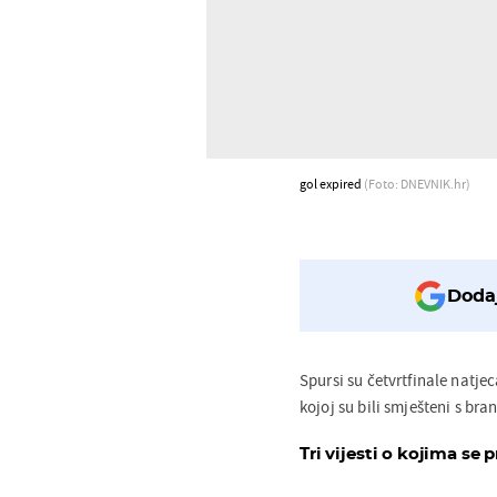
gol expired
(Foto: DNEVNIK.hr)
Dodaj
Spursi su četvrtfinale natje
kojoj su bili smješteni s br
Tri vijesti o kojima se p