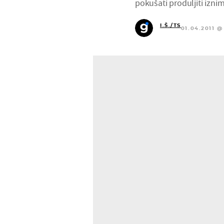
pokušati produljiti izni
I.Š./TS
01.04.2011 @