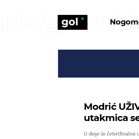
Nogome
Nogom
Modrić UŽIV
utakmica s
U dvije će četvrtfinaln