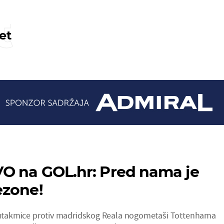
t
et
O na GOL.hr: Pred nama je
ezone!
e utakmice protiv madridskog Reala nogometaši Tottenhama