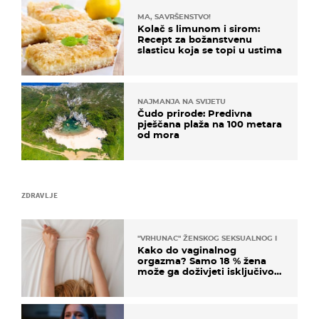
MA, SAVRŠENSTVO!
Kolač s limunom i sirom:
Recept za božanstvenu
slasticu koja se topi u ustima
NAJMANJA NA SVIJETU
Čudo prirode: Predivna
pješčana plaža na 100 metara
od mora
ZDRAVLJE
"VRHUNAC" ŽENSKOG SEKSUALNOG ISKUSTVA
Kako do vaginalnog
orgazma? Samo 18 % žena
može ga doživjeti isključivo
na ovaj način