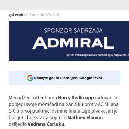
gol expired
(Foto: DNEVNIK.hr)
Dodajte gol.hr u omiljeni Google izvor
Menadžer Tottenhama
Harry Redknapp
radovao se
pobjedi svoje momčadi na San Siru protiv AC Milana
1-0 u prvoj utakmici osmine finala Lige prvaka, ali je
bio ljut zbog starta kojim je
Mathieu Flamini
ozlijedio
Vedrana Ćorluku
.