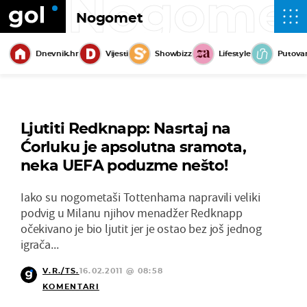
Nogome
Nogomet
Dnevnik.hr
Vijesti
Showbizz
Lifestyle
Putova
Ljutiti Redknapp: Nasrtaj na
Ćorluku je apsolutna sramota,
neka UEFA poduzme nešto!
Iako su nogometaši Tottenhama napravili veliki
podvig u Milanu njihov menadžer Redknapp
očekivano je bio ljutit jer je ostao bez još jednog
igrača...
V.R./TS.
16.02.2011 @ 08:58
KOMENTARI