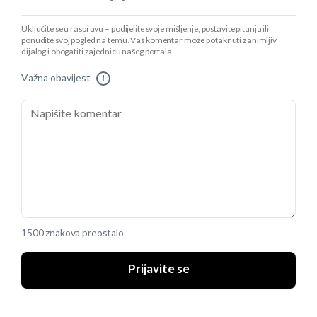
Uključite se u raspravu – podijelite svoje mišljenje, postavite pitanja ili
ponudite svoj pogled na temu. Vaš komentar može potaknuti zanimljiv
dijalog i obogatiti zajednicu našeg portala.
Važna obavijest
!
1500 znakova preostalo
Prijavite se