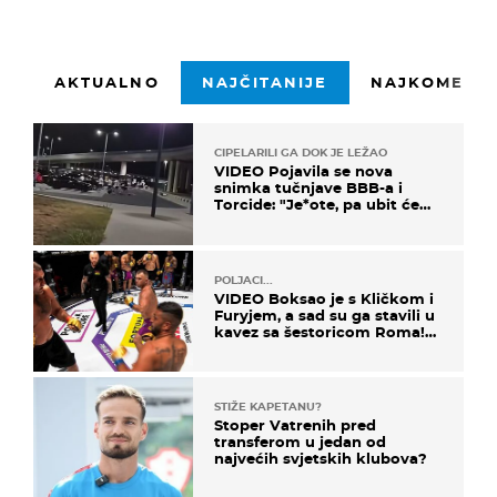
AKTUALNO
NAJČITANIJE
NAJKOMENTI
CIPELARILI GA DOK JE LEŽAO
VIDEO Pojavila se nova
snimka tučnjave BBB-a i
Torcide: "Je*ote, pa ubit će
ga!"
POLJACI...
VIDEO Boksao je s Kličkom i
Furyjem, a sad su ga stavili u
kavez sa šestoricom Roma!
Pogledajte kako je završilo
STIŽE KAPETANU?
Stoper Vatrenih pred
transferom u jedan od
najvećih svjetskih klubova?