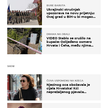
BURE BARUTA
Ukrajinski stručnjak
upozorava na novu prijetnju:
Ovaj grad u BiH-u bi mogao
biti žarište
DRAMA NA OBALI
VIDEO Stablo se srušilo na
kupače: Ozlijeđeno osmero
Hrvata i Čeha, među njima
ima i djece
SHOW
ČUVA USPOMENU NA NJEGA
Njezinog oca obožavala je
cijela Hrvatska! Kći
neprežaljenog pjevača
projurila špicom na dva
kotača