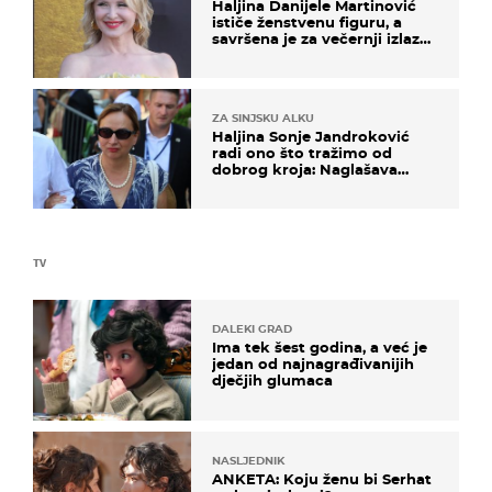
Haljina Danijele Martinović
ističe ženstvenu figuru, a
savršena je za večernji izlazak
na moru
ZA SINJSKU ALKU
Haljina Sonje Jandroković
radi ono što tražimo od
dobrog kroja: Naglašava
struk, a sada je i na sniženju
TV
DALEKI GRAD
Ima tek šest godina, a već je
jedan od najnagrađivanijih
dječjih glumaca
NASLJEDNIK
ANKETA: Koju ženu bi Serhat