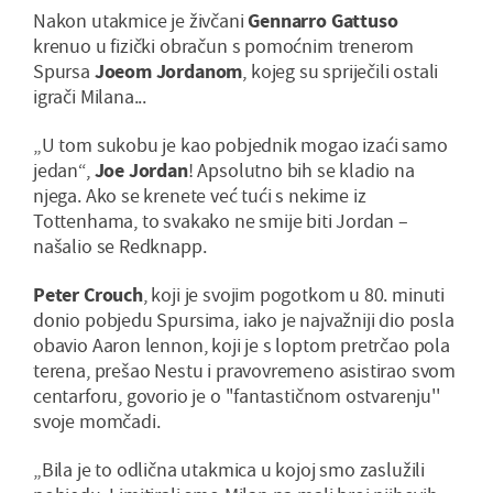
Nakon utakmice je živčani
Gennarro Gattuso
krenuo u fizički obračun s pomoćnim trenerom
Spursa
Joeom Jordanom
, kojeg su spriječili ostali
igrači Milana...
„U tom sukobu je kao pobjednik mogao izaći samo
jedan“,
Joe Jordan
! Apsolutno bih se kladio na
njega. Ako se krenete već tući s nekime iz
Tottenhama, to svakako ne smije biti Jordan –
našalio se Redknapp.
Peter Crouch
, koji je svojim pogotkom u 80. minuti
donio pobjedu Spursima, iako je najvažniji dio posla
obavio Aaron lennon, koji je s loptom pretrčao pola
terena, prešao Nestu i pravovremeno asistirao svom
centarforu, govorio je o ''fantastičnom ostvarenju''
svoje momčadi.
„Bila je to odlična utakmica u kojoj smo zaslužili