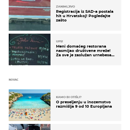
ZANIMLJIVO
Registracija iz SAD-a postala
hit u Hrvatskoj! Pogledajte
zašto
UPS!
Meni domaćeg restorana
nasmijao društvene mreže!
Za sve je zaslužan urnebesan
naziv jela
NOVAC
KAMO BI OTIŠLI?
O preseljenju u inozemstvo
razmišlja 9 od 10 Europljana