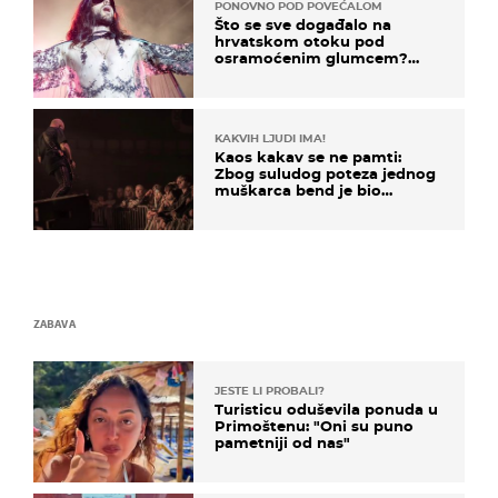
PONOVNO POD POVEĆALOM
Što se sve događalo na
hrvatskom otoku pod
osramoćenim glumcem?
Bizarni prizori i danas
izazivaju nevjericu
KAKVIH LJUDI IMA!
Kaos kakav se ne pamti:
Zbog suludog poteza jednog
muškarca bend je bio
prisiljen prekinuti nastup
ZABAVA
JESTE LI PROBALI?
Turisticu oduševila ponuda u
Primoštenu: "Oni su puno
pametniji od nas"