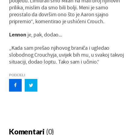
pobjedu. Limitirali smo Milan na mali broj njihovih
prilika, mislim da smo bili bolji. Meni je samo
preostalo da dovršim ono što je Aaron sjajno
pripremio“, komentirao je ushićeni Crouch.
Lennon
je, pak, dodao...
„Kada sam prešao njihovog braniča i ugledao
slobodnog Crouchyja, uvijek bih mu, u svakoj takvoj
situaciji, dodao loptu. Tako sam i učinio.“
PODIJELI
Komentari
(0)