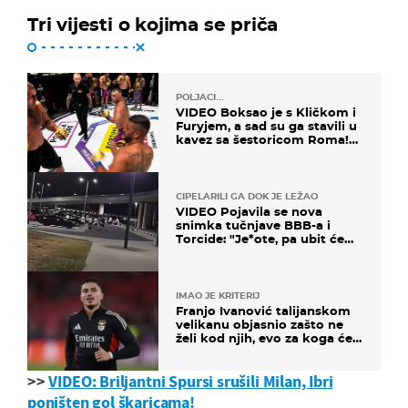
Tri vijesti o kojima se priča
POLJACI...
VIDEO Boksao je s Kličkom i
Furyjem, a sad su ga stavili u
kavez sa šestoricom Roma!
Pogledajte kako je završilo
CIPELARILI GA DOK JE LEŽAO
VIDEO Pojavila se nova
snimka tučnjave BBB-a i
Torcide: "Je*ote, pa ubit će
ga!"
IMAO JE KRITERIJ
Franjo Ivanović talijanskom
velikanu objasnio zašto ne
želi kod njih, evo za koga će
uskoro potpisati
>>
VIDEO: Briljantni Spursi srušili Milan, Ibri
poništen gol škaricama!