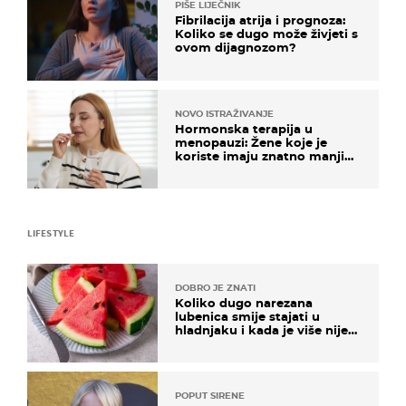
PIŠE LIJEČNIK
Fibrilacija atrija i prognoza:
Koliko se dugo može živjeti s
ovom dijagnozom?
NOVO ISTRAŽIVANJE
Hormonska terapija u
menopauzi: Žene koje je
koriste imaju znatno manji
rizik od ovoga
LIFESTYLE
DOBRO JE ZNATI
Koliko dugo narezana
lubenica smije stajati u
hladnjaku i kada je više nije
sigurno jesti?
POPUT SIRENE