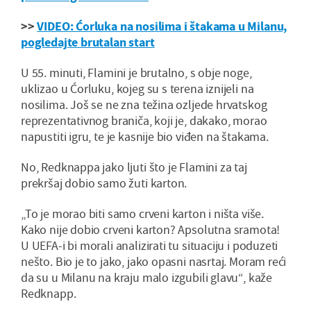
>>
VIDEO: Ćorluka na nosilima i štakama u Milanu,
pogledajte brutalan start
U 55. minuti, Flamini je brutalno, s obje noge,
uklizao u Ćorluku, kojeg su s terena iznijeli na
nosilima. Još se ne zna težina ozljede hrvatskog
reprezentativnog braniča, koji je, dakako, morao
napustiti igru, te je kasnije bio viđen na štakama.
No, Redknappa jako ljuti što je Flamini za taj
prekršaj dobio samo žuti karton.
„To je morao biti samo crveni karton i ništa više.
Kako nije dobio crveni karton? Apsolutna sramota!
U UEFA-i bi morali analizirati tu situaciju i poduzeti
nešto. Bio je to jako, jako opasni nasrtaj. Moram reći
da su u Milanu na kraju malo izgubili glavu“, kaže
Redknapp.