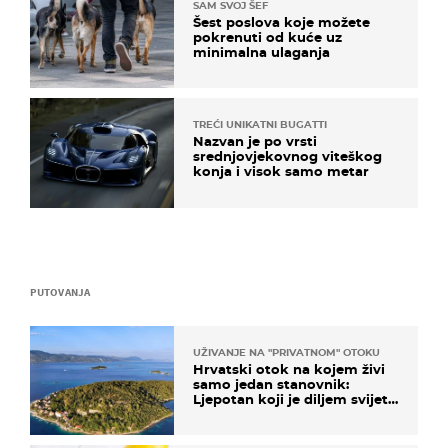
SAM SVOJ ŠEF
Šest poslova koje možete
pokrenuti od kuće uz
minimalna ulaganja
TREĆI UNIKATNI BUGATTI
Nazvan je po vrsti
srednjovjekovnog viteškog
konja i visok samo metar
PUTOVANJA
UŽIVANJE NA "PRIVATNOM" OTOKU
Hrvatski otok na kojem živi
samo jedan stanovnik:
Ljepotan koji je diljem svijeta
poznat po svojem "bijelom
zlatu"