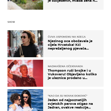
je ozlijeđenih, mlađa žena na
intenzivnoj
SHOW
ČUVA USPOMENU NA NJEGA
Njezinog oca obožavala je
cijela Hrvatska! Kći
neprežaljenog pjevača
projurila špicom na dva
kotača
NADMAŠENA OČEKIVANJA
Thompson ruši brojke i u
Vukovaru! Objavljeno koliko
je ulaznica prodano u
kratkom vremenu
"KAO DA SU NOVAK ĐOKOVIĆ"
Jedan od najpoznatijih
svjetskih parova stigao na
Jadran, ovakve reakcije
vjerojatno nisu očekivali