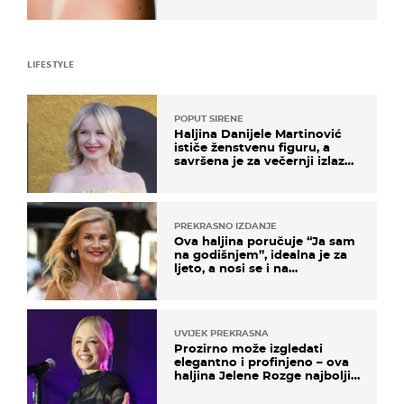
LIFESTYLE
POPUT SIRENE
Haljina Danijele Martinović
ističe ženstvenu figuru, a
savršena je za večernji izlazak
na moru
PREKRASNO IZDANJE
Ova haljina poručuje “Ja sam
na godišnjem”, idealna je za
ljeto, a nosi se i na
zagrebačkoj špici
UVIJEK PREKRASNA
Prozirno može izgledati
elegantno i profinjeno – ova
haljina Jelene Rozge najbolji
je dokaz