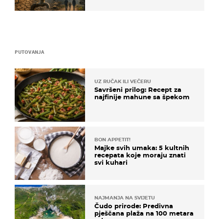
dana?
PUTOVANJA
UZ RUČAK ILI VEČERU
Savršeni prilog: Recept za
najfinije mahune sa špekom
BON APPETIT!
Majke svih umaka: 5 kultnih
recepata koje moraju znati
svi kuhari
NAJMANJA NA SVIJETU
Čudo prirode: Predivna
pješčana plaža na 100 metara