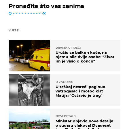
Pronađite što vas zanima
VIJESTI
DRAMA U RIJECI
Urušio se balkon kuće, na
njemu bile dvije osobe: "Život
im je visio o koncu"
U ZAGORJU
U teškoj nesreći poginuo
vatrogasac i motociklst
Matija: "Ostavio je trag"
NOVI DETALJI
Ministar objavio nove detalje
o sudaru vlakova! Dvadeset