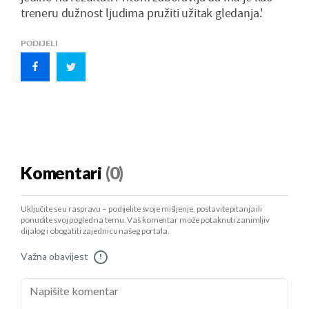
treneru dužnost ljudima pružiti užitak gledanja.'
PODIJELI
Komentari
(0)
Uključite se u raspravu – podijelite svoje mišljenje, postavite pitanja ili
ponudite svoj pogled na temu. Vaš komentar može potaknuti zanimljiv
dijalog i obogatiti zajednicu našeg portala.
Važna obavijest
!