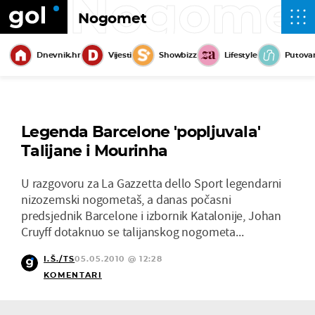
Nogome
Nogomet
Dnevnik.hr
Vijesti
Showbizz
Lifestyle
Putova
Legenda Barcelone 'popljuvala'
Talijane i Mourinha
U razgovoru za La Gazzetta dello Sport legendarni
nizozemski nogometaš, a danas počasni
predsjednik Barcelone i izbornik Katalonije, Johan
Cruyff dotaknuo se talijanskog nogometa...
I.Š./TS
05.05.2010 @ 12:28
KOMENTARI