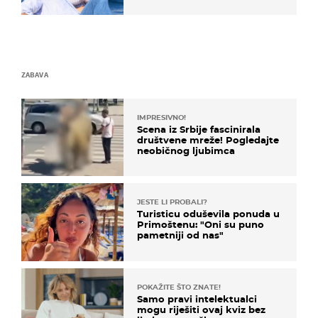
ZABAVA
IMPRESIVNO!
Scena iz Srbije fascinirala
društvene mreže! Pogledajte
neobičnog ljubimca
JESTE LI PROBALI?
Turisticu oduševila ponuda u
Primoštenu: "Oni su puno
pametniji od nas"
POKAŽITE ŠTO ZNATE!
Samo pravi intelektualci
mogu riješiti ovaj kviz bez