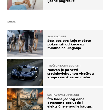
ijedne pogreške
NOVAC
SAM SVOJ ŠEF
Šest poslova koje možete
pokrenuti od kuće uz
minimalna ulaganja
TREĆI UNIKATNI BUGATTI
Nazvan je po vrsti
srednjovjekovnog viteškog
konja i visok samo metar
SUSTAV OVISI O PRIRODI
Što kada jednog dana
ostanemo bez vode i
električne energije istoga