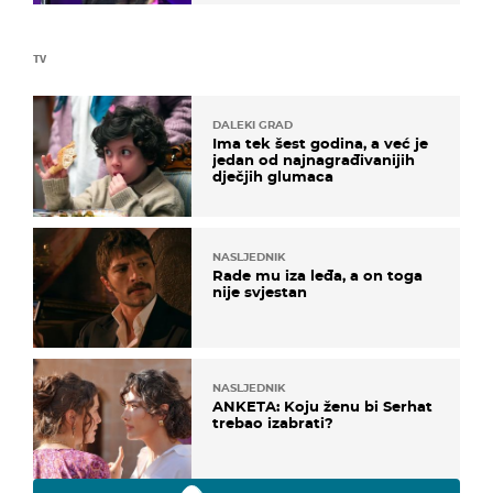
TV
DALEKI GRAD
Ima tek šest godina, a već je
jedan od najnagrađivanijih
dječjih glumaca
NASLJEDNIK
Rade mu iza leđa, a on toga
nije svjestan
NASLJEDNIK
ANKETA: Koju ženu bi Serhat
trebao izabrati?