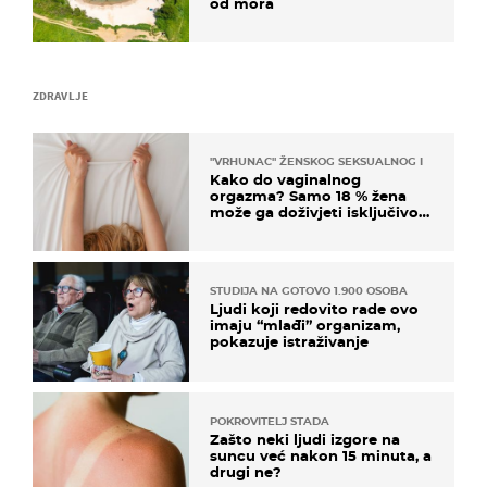
od mora
ZDRAVLJE
"VRHUNAC" ŽENSKOG SEKSUALNOG ISKUSTVA
Kako do vaginalnog
orgazma? Samo 18 % žena
može ga doživjeti isključivo
na ovaj način
STUDIJA NA GOTOVO 1.900 OSOBA
Ljudi koji redovito rade ovo
imaju “mlađi” organizam,
pokazuje istraživanje
POKROVITELJ STADA
Zašto neki ljudi izgore na
suncu već nakon 15 minuta, a
drugi ne?