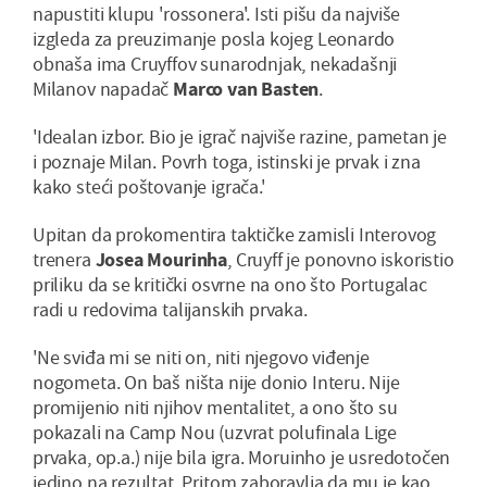
napustiti klupu 'rossonera'. Isti pišu da najviše
izgleda za preuzimanje posla kojeg Leonardo
obnaša ima Cruyffov sunarodnjak, nekadašnji
Milanov napadač
Marco van Basten
.
'Idealan izbor. Bio je igrač najviše razine, pametan je
i poznaje Milan. Povrh toga, istinski je prvak i zna
kako steći poštovanje igrača.'
Upitan da prokomentira taktičke zamisli Interovog
trenera
Josea Mourinha
, Cruyff je ponovno iskoristio
priliku da se kritički osvrne na ono što Portugalac
radi u redovima talijanskih prvaka.
'Ne sviđa mi se niti on, niti njegovo viđenje
nogometa. On baš ništa nije donio Interu. Nije
promijenio niti njihov mentalitet, a ono što su
pokazali na Camp Nou (uzvrat polufinala Lige
prvaka, op.a.) nije bila igra. Moruinho je usredotočen
jedino na rezultat. Pritom zaboravlja da mu je kao