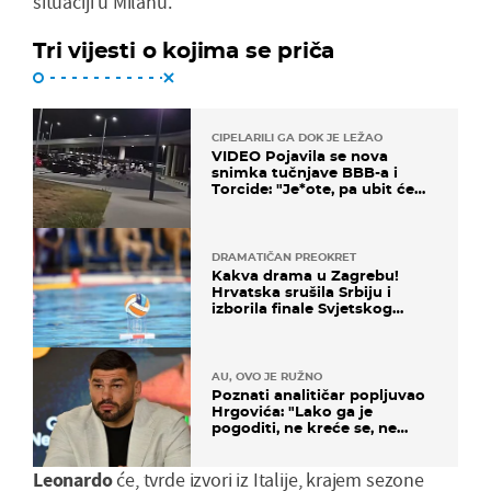
situaciji u Milanu.
Tri vijesti o kojima se priča
CIPELARILI GA DOK JE LEŽAO
VIDEO Pojavila se nova
snimka tučnjave BBB-a i
Torcide: "Je*ote, pa ubit će
ga!"
DRAMATIČAN PREOKRET
Kakva drama u Zagrebu!
Hrvatska srušila Srbiju i
izborila finale Svjetskog
prvenstva
AU, OVO JE RUŽNO
Poznati analitičar popljuvao
Hrgovića: "Lako ga je
pogoditi, ne kreće se, ne
koristi noge..."
Leonardo
će, tvrde izvori iz Italije, krajem sezone