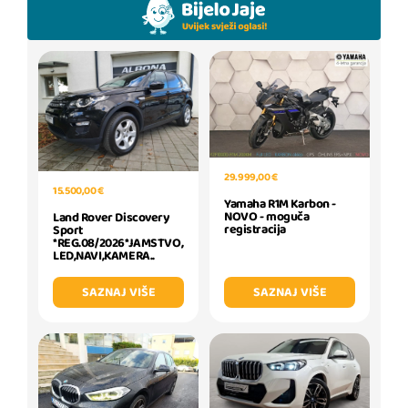
29.999,00 €
15.500,00 €
Yamaha R1M Karbon -
NOVO - moguča
Land Rover Discovery
registracija
Sport
*REG.08/2026*JAMSTVO,
LED,NAVI,KAMERA..
SAZNAJ VIŠE
SAZNAJ VIŠE