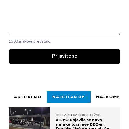
1500 znakova preostalo
Prijavite se
AKTUALNO
NAJČITANIJE
NAJKOMENTI
CIPELARILI GA DOK JE LEŽAO
VIDEO Pojavila se nova
snimka tučnjave BBB-a i
Torcide: "Je*ote, pa ubit će