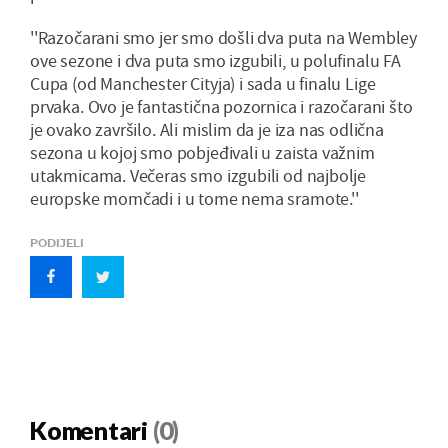
''Razočarani smo jer smo došli dva puta na Wembley
ove sezone i dva puta smo izgubili, u polufinalu FA
Cupa (od Manchester Cityja) i sada u finalu Lige
prvaka. Ovo je fantastična pozornica i razočarani što
je ovako završilo. Ali mislim da je iza nas odlična
sezona u kojoj smo pobjeđivali u zaista važnim
utakmicama. Večeras smo izgubili od najbolje
europske momčadi i u tome nema sramote.''
PODIJELI
Komentari
(0)