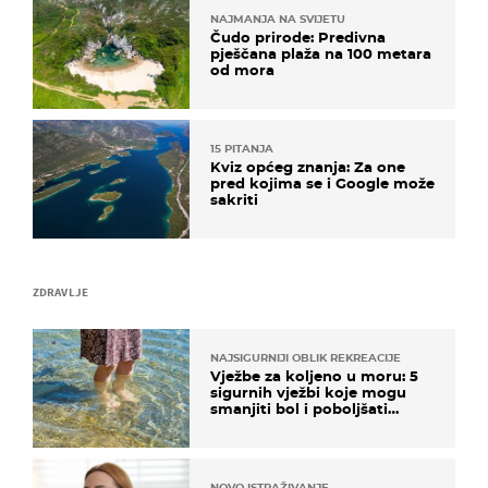
NAJMANJA NA SVIJETU
Čudo prirode: Predivna
pješčana plaža na 100 metara
od mora
15 PITANJA
Kviz općeg znanja: Za one
pred kojima se i Google može
sakriti
ZDRAVLJE
NAJSIGURNIJI OBLIK REKREACIJE
Vježbe za koljeno u moru: 5
sigurnih vježbi koje mogu
smanjiti bol i poboljšati
pokretljivost
NOVO ISTRAŽIVANJE