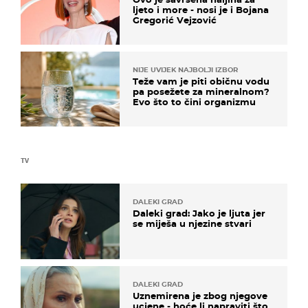
ljeto i more - nosi je i Bojana
Gregorić Vejzović
NIJE UVIJEK NAJBOLJI IZBOR
Teže vam je piti običnu vodu
pa posežete za mineralnom?
Evo što to čini organizmu
TV
DALEKI GRAD
Daleki grad: Jako je ljuta jer
se miješa u njezine stvari
DALEKI GRAD
Uznemirena je zbog njegove
ucjene - hoće li napraviti što