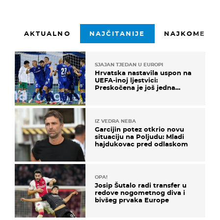
AKTUALNO
NAJČITANIJE
NAJKOMENTI
SJAJAN TJEDAN U EUROPI
Hrvatska nastavila uspon na
UEFA-inoj ljestvici:
Preskočena je još jedna
država
IZ VEDRA NEBA
Garcijin potez otkrio novu
situaciju na Poljudu: Mladi
hajdukovac pred odlaskom
OPA!
Josip Šutalo radi transfer u
redove nogometnog diva i
bivšeg prvaka Europe