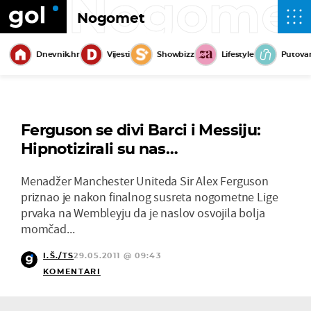
Nogome
Nogomet
Dnevnik.hr
Vijesti
Showbizz
Lifestyle
Putova
Ferguson se divi Barci i Messiju:
Hipnotizirali su nas…
Menadžer Manchester Uniteda Sir Alex Ferguson
priznao je nakon finalnog susreta nogometne Lige
prvaka na Wembleyju da je naslov osvojila bolja
momčad...
I.Š./TS
29.05.2011 @ 09:43
KOMENTARI