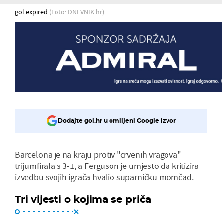
gol expired
(Foto: DNEVNIK.hr)
Dodajte gol.hr u omiljeni Google izvor
Barcelona je na kraju protiv "crvenih vragova"
trijumfirala s 3-1, a Ferguson je umjesto da kritizira
izvedbu svojih igrača hvalio suparničku momčad.
Tri vijesti o kojima se priča