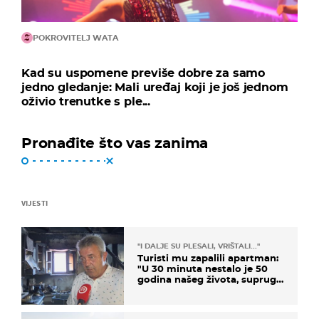
POKROVITELJ WATA
Kad su uspomene previše dobre za samo
jedno gledanje: Mali uređaj koji je još jednom
oživio trenutke s ple...
Pronađite što vas zanima
VIJESTI
"I DALJE SU PLESALI, VRIŠTALI..."
Turisti mu zapalili apartman:
"U 30 minuta nestalo je 50
godina našeg života, supruga
i ja ne možemo oka sklopiti"