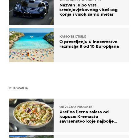
Nazvan je po vrsti
srednjovjekovnog viteškog
konja i visok samo metar
KAMO BI OTIŠLI?
O preseljenju u inozemstvo
razmišlja 9 od 10 Europljana
PUTOVANJA
OBVEZNO PROBATI!
Prefina ljetna salata od
kupusa: Kremasto
savršenstvo koje najbolje
paše uz pečeno meso