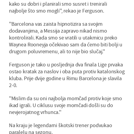
kako su dobri i planirali smo susret i trenirali
najbolje što smo mogli'', rekao je Ferguson.
''Barcelona vas zaista hipnotizira sa svojim
dodavanjima, a Messija zapravo nikad nismo
kontrolirali. Kada smo se vratili u utakmicu preko
Waynea Rooneyja očekivao sam da ćemo biti bolji u
drugom poluvremenu, ali to nije bio slučaj.''
Ferguson je tako u posljednja dva finala Lige prvaka
ostao kratak za naslov i oba puta protiv katalonskog
kluba. Prije dvije godine u Rimu Barcelona je slavila
2-0.
''Mislim da su oni najbolja momčad protiv koje smo
ikad igrali. U ciklusu svoje momčadi došli su do
nevjerojatnog vrhunca.''
Na kraju je legendarni škotski trener podvukao
paralelu na sezonu.