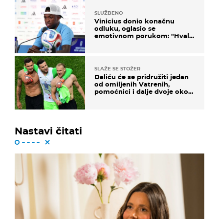
SLUŽBENO
Vinicius donio konačnu
odluku, oglasio se
emotivnom porukom: "Hvala
vam svima"
SLAŽE SE STOŽER
Daliću će se pridružiti jedan
od omiljenih Vatrenih,
pomoćnici i dalje dvoje oko
ponude
Nastavi čitati