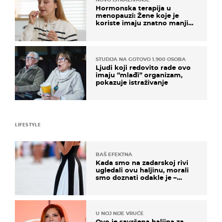
Hormonska terapija u
menopauzi: Žene koje je
koriste imaju znatno manji
rizik od ovoga
STUDIJA NA GOTOVO 1.900 OSOBA
Ljudi koji redovito rade ovo
imaju “mlađi” organizam,
pokazuje istraživanje
LIFESTYLE
BAŠ EFEKTNA
Kada smo na zadarskoj rivi
ugledali ovu haljinu, morali
smo doznati odakle je –
košta samo 18 eura
U NOJ NIJE VRUĆE
Ovo je savršena haljina za