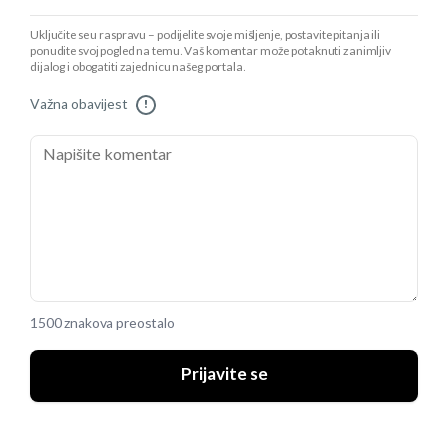
Uključite se u raspravu – podijelite svoje mišljenje, postavite pitanja ili
ponudite svoj pogled na temu. Vaš komentar može potaknuti zanimljiv
dijalog i obogatiti zajednicu našeg portala.
Važna obavijest
!
1500 znakova preostalo
Prijavite se