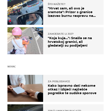
ŠTO KAŽETE?
"Hrvat sam, ali ovo je
sramota": Prizor s granice
izazvao burnu raspravu na
društvenim mrežama
ZAMJERATE LI JOJ?
"Koja kuja…": Snašla se na
hrvatskoj granici, ali
gledatelji su podijeljeni
NOVAC
ZA POSLODAVCE
Kako ispravno dati nekome
otkaz i izbjeći najčešće
pogreške te sudske sporove
TREĆI UNIKATNI BUGATTI