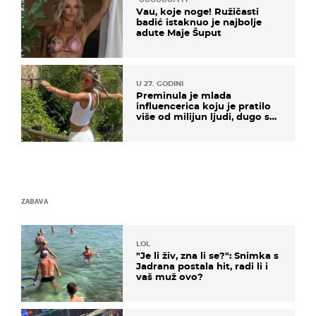
Vau, koje noge! Ružičasti
badić istaknuo je najbolje
adute Maje Šuput
U 27. GODINI
Preminula je mlada
influencerica koju je pratilo
više od milijun ljudi, dugo se
borila s opakom bolešću
ZABAVA
LOL
"Je li živ, zna li se?": Snimka s
Jadrana postala hit, radi li i
vaš muž ovo?