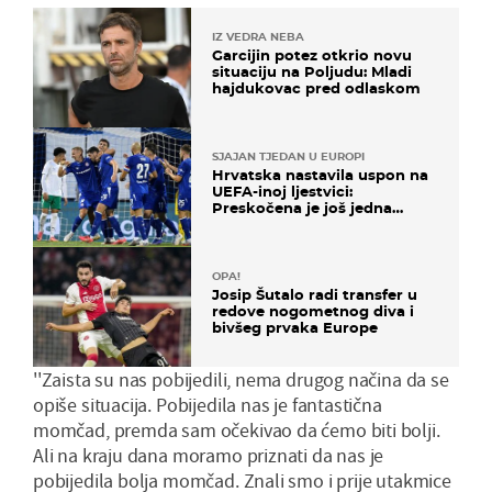
IZ VEDRA NEBA
Garcijin potez otkrio novu
situaciju na Poljudu: Mladi
hajdukovac pred odlaskom
SJAJAN TJEDAN U EUROPI
Hrvatska nastavila uspon na
UEFA-inoj ljestvici:
Preskočena je još jedna
država
OPA!
Josip Šutalo radi transfer u
redove nogometnog diva i
bivšeg prvaka Europe
''Zaista su nas pobijedili, nema drugog načina da se
opiše situacija. Pobijedila nas je fantastična
momčad, premda sam očekivao da ćemo biti bolji.
Ali na kraju dana moramo priznati da nas je
pobijedila bolja momčad. Znali smo i prije utakmice