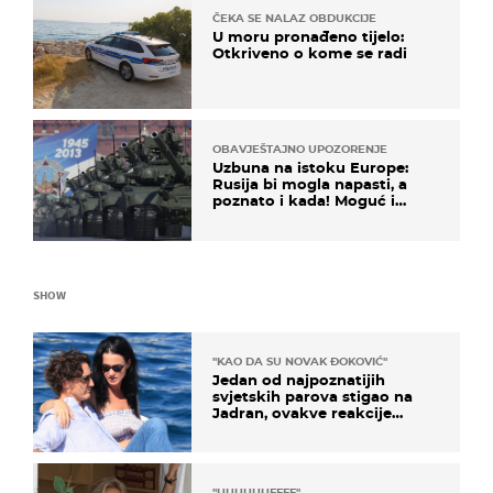
ČEKA SE NALAZ OBDUKCIJE
U moru pronađeno tijelo:
Otkriveno o kome se radi
OBAVJEŠTAJNO UPOZORENJE
Uzbuna na istoku Europe:
Rusija bi mogla napasti, a
poznato i kada! Moguć i
kopneni upad u članicu
NATO-a
SHOW
"KAO DA SU NOVAK ĐOKOVIĆ"
Jedan od najpoznatijih
svjetskih parova stigao na
Jadran, ovakve reakcije
vjerojatno nisu očekivali
"UUUUUUFFFF"