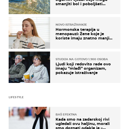
smanjiti bol i poboljšati
pokretljivost
NOVO ISTRAŽIVANJE
Hormonska terapija u
menopauzi: Žene koje je
koriste imaju znatno manji
rizik od ovoga
STUDIJA NA GOTOVO 1.900 OSOBA
Ljudi koji redovito rade ovo
imaju “mlađi” organizam,
pokazuje istraživanje
LIFESTYLE
BAŠ EFEKTNA
Kada smo na zadarskoj rivi
ugledali ovu haljinu, morali
smo doznati odakle je –