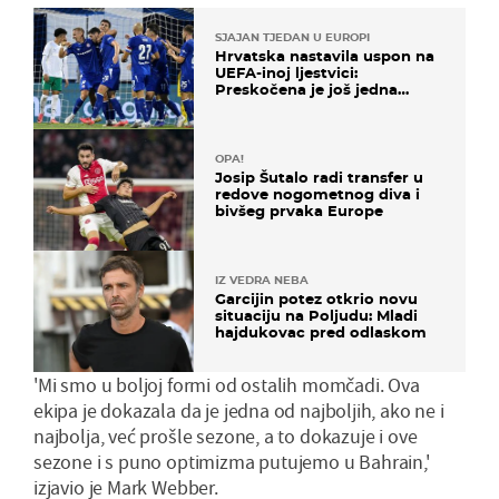
SJAJAN TJEDAN U EUROPI
Hrvatska nastavila uspon na
UEFA-inoj ljestvici:
Preskočena je još jedna
država
OPA!
Josip Šutalo radi transfer u
redove nogometnog diva i
bivšeg prvaka Europe
IZ VEDRA NEBA
Garcijin potez otkrio novu
situaciju na Poljudu: Mladi
hajdukovac pred odlaskom
'Mi smo u boljoj formi od ostalih momčadi. Ova
ekipa je dokazala da je jedna od najboljih, ako ne i
najbolja, već prošle sezone, a to dokazuje i ove
sezone i s puno optimizma putujemo u Bahrain,'
izjavio je Mark Webber.