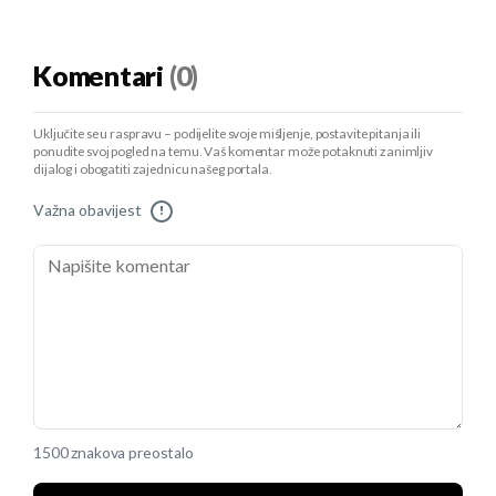
Komentari
(0)
Uključite se u raspravu – podijelite svoje mišljenje, postavite pitanja ili
ponudite svoj pogled na temu. Vaš komentar može potaknuti zanimljiv
dijalog i obogatiti zajednicu našeg portala.
Važna obavijest
!
1500 znakova preostalo