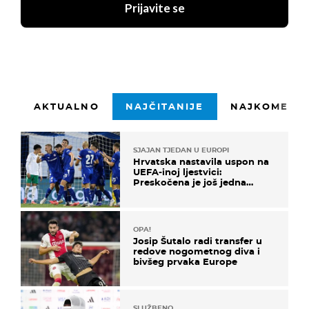
Prijavite se
AKTUALNO
NAJČITANIJE
NAJKOMENTI
SJAJAN TJEDAN U EUROPI
Hrvatska nastavila uspon na
UEFA-inoj ljestvici:
Preskočena je još jedna
država
OPA!
Josip Šutalo radi transfer u
redove nogometnog diva i
bivšeg prvaka Europe
SLUŽBENO