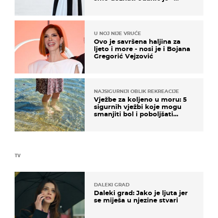
košta samo 18 eura
U NOJ NIJE VRUĆE
Ovo je savršena haljina za
ljeto i more - nosi je i Bojana
Gregorić Vejzović
NAJSIGURNIJI OBLIK REKREACIJE
Vježbe za koljeno u moru: 5
sigurnih vježbi koje mogu
smanjiti bol i poboljšati
pokretljivost
TV
DALEKI GRAD
Daleki grad: Jako je ljuta jer
se miješa u njezine stvari