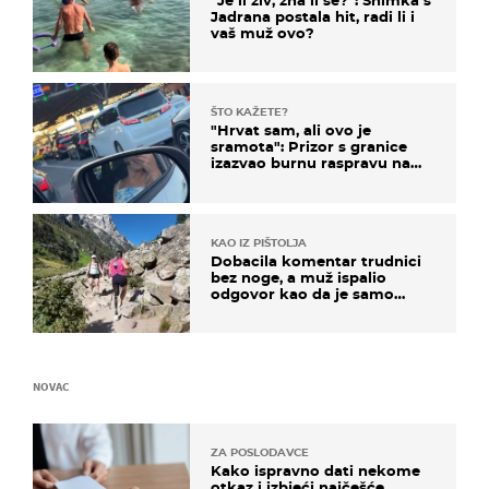
"Je li živ, zna li se?": Snimka s
Jadrana postala hit, radi li i
vaš muž ovo?
ŠTO KAŽETE?
"Hrvat sam, ali ovo je
sramota": Prizor s granice
izazvao burnu raspravu na
društvenim mrežama
KAO IZ PIŠTOLJA
Dobacila komentar trudnici
bez noge, a muž ispalio
odgovor kao da je samo
čekao…
NOVAC
ZA POSLODAVCE
Kako ispravno dati nekome
otkaz i izbjeći najčešće