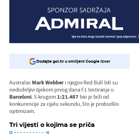
Dodajte gol.hr u omiljeni Google izvor
Australac
Mark Webber
i njegov Red Bull bili su
nedodirljivi tijekom prvog dana F1 testiranja u
Barceloni
. S krugom
1:21.487
bio je brži od
konkurencije za cijelu sekundu, što je probudilo
optimizam.
Tri vijesti o kojima se priča