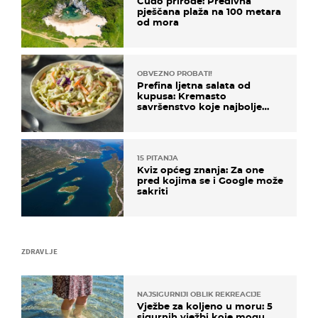
Čudo prirode: Predivna
pješčana plaža na 100 metara
od mora
OBVEZNO PROBATI!
Prefina ljetna salata od
kupusa: Kremasto
savršenstvo koje najbolje
paše uz pečeno meso
15 PITANJA
Kviz općeg znanja: Za one
pred kojima se i Google može
sakriti
ZDRAVLJE
NAJSIGURNIJI OBLIK REKREACIJE
Vježbe za koljeno u moru: 5
sigurnih vježbi koje mogu