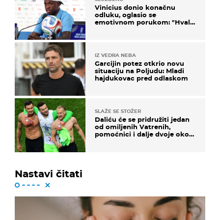
Vinicius donio konačnu
odluku, oglasio se
emotivnom porukom: "Hvala
vam svima"
IZ VEDRA NEBA
Garcijin potez otkrio novu
situaciju na Poljudu: Mladi
hajdukovac pred odlaskom
SLAŽE SE STOŽER
Daliću će se pridružiti jedan
od omiljenih Vatrenih,
pomoćnici i dalje dvoje oko
ponude
Nastavi čitati