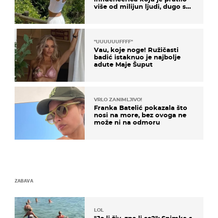
više od milijun ljudi, dugo se
borila s opakom bolešću
"UUUUUUFFFF"
Vau, koje noge! Ružičasti
badić istaknuo je najbolje
adute Maje Šuput
VRLO ZANIMLJIVO!
Franka Batelić pokazala što
nosi na more, bez ovoga ne
može ni na odmoru
ZABAVA
LOL