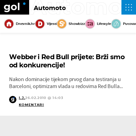
Automot
Automoto
Dnevnik.hr
Vijesti
Showbizz
Lifestyle
Putova
Webber i Red Bull prijete: Brži smo
od konkurencije!
Nakon dominacije tijekom prvog dana testiranja u
Barceloni, optimizam vlada u redovima Red Bulla...
I.J.
26.02.2010 @ 14:03
KOMENTARI