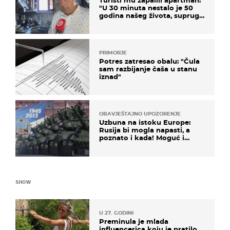
"U 30 minuta nestalo je 50
godina našeg života, supruga
i ja ne možemo oka sklopiti"
PRIMORJE
Potres zatresao obalu: "Čula
sam razbijanje čaša u stanu
iznad"
OBAVJEŠTAJNO UPOZORENJE
Uzbuna na istoku Europe:
Rusija bi mogla napasti, a
poznato i kada! Moguć i
kopneni upad u članicu
NATO-a
SHOW
U 27. GODINI
Preminula je mlada
influencerica koju je pratilo