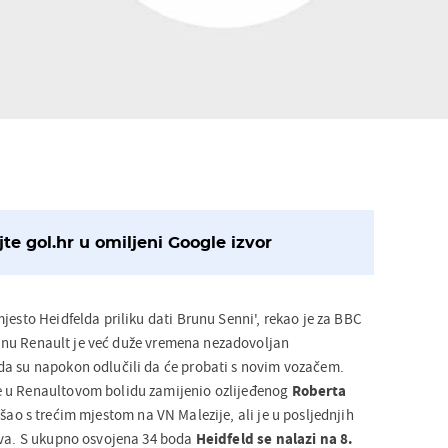
te gol.hr u omiljeni Google izvor
jesto Heidfelda priliku dati Brunu Senni', rekao je za BBC
anu Renault je već duže vremena nezadovoljan
da su napokon odlučili da će probati s novim vozačem.
 u Renaultovom bolidu zamijenio ozlijeđenog
Roberta
ušao s trećim mjestom na VN Malezije, ali je u posljednjih
ova. S ukupno osvojena 34 boda
Heidfeld se nalazi na 8.