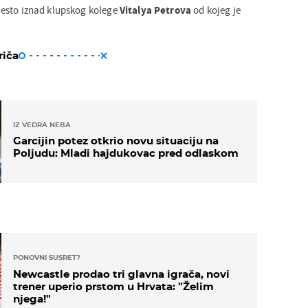
jesto iznad klupskog kolege
Vitalya Petrova
od kojeg je
riča
IZ VEDRA NEBA
Garcijin potez otkrio novu situaciju na
Poljudu: Mladi hajdukovac pred odlaskom
PONOVNI SUSRET?
Newcastle prodao tri glavna igrača, novi
trener uperio prstom u Hrvata: "Želim
njega!"