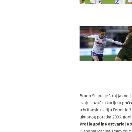
Bruno Senna je široj javnos
svoju vozačku karijeru počeo
u britansku seriju Formule 3
ukupnog poretka 2006. godine
Prošle godine ostvario je 
Hispania Racing Team gdje n