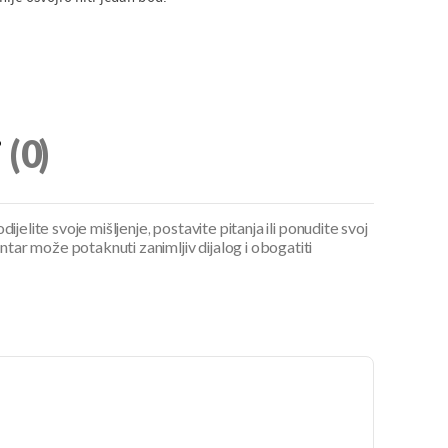
i
(0)
ijelite svoje mišljenje, postavite pitanja ili ponudite svoj
ar može potaknuti zanimljiv dijalog i obogatiti