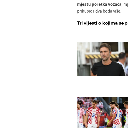
mjestu poretka vozača
, m
prikupio i dva boda više.
Tri vijesti o kojima se p