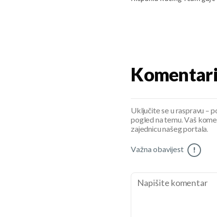
Komentar
Uključite se u raspravu – pod
pogled na temu. Vaš koment
zajednicu našeg portala.
Važna obavijest
!