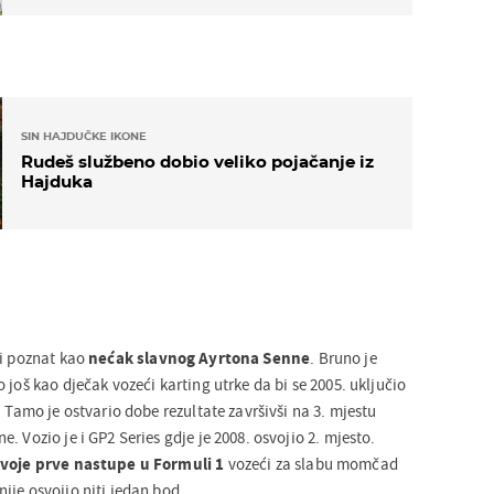
SIN HAJDUČKE IKONE
Rudeš službeno dobio veliko pojačanje iz
Hajduka
ti poznat kao
nećak slavnog Ayrtona Senne
. Bruno je
 još kao dječak vozeći karting utrke da bi se 2005. uključio
. Tamo je ostvario dobe rezultate završivši na 3. mjestu
. Vozio je i GP2 Series gdje je 2008. osvojio 2. mjesto.
svoje prve nastupe u Formuli 1
vozeći za slabu momčad
ije osvojio niti jedan bod.