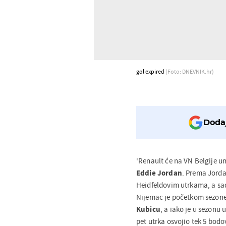
gol expired
(Foto: DNEVNIK.hr)
Dodaj
'Renault će na VN Belgije um
Eddie Jordan
. Prema Jord
Heidfeldovim utrkama, a sa
Nijemac je početkom sezone
Kubicu
, a iako je u sezonu 
pet utrka osvojio tek 5 bod