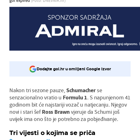
gol expired
(Foto: DNEVNIK.hr)
Dodajte gol.hr u omiljeni Google izvor
Nakon tri sezone pauze,
Schumacher
se
senzacionalno vratio u
Formulu 1
. S napunjenom 41
godinom bit će najstariji vozač u natjecanju. Njegov
novi i stari šef
Ross Brawn
vjeruje da Schumi još
uvijek ima ono što je potrebno za pobjeđivanje.
Tri vijesti o kojima se priča