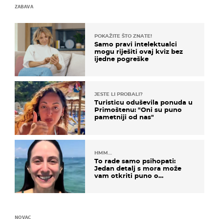
ZABAVA
POKAŽITE ŠTO ZNATE!
Samo pravi intelektualci
mogu riješiti ovaj kviz bez
ijedne pogreške
JESTE LI PROBALI?
Turisticu oduševila ponuda u
Primoštenu: "Oni su puno
pametniji od nas"
HMM…
To rade samo psihopati:
Jedan detalj s mora može
vam otkriti puno o
prijateljima
NOVAC