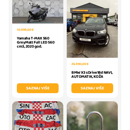
10.999,00 €
Yamaha T-MAX 560
GreyMatt Full LED 560
cm3, 2020 god.
26.990,00 €
BMW X3 sDrive18d NAVI,
AUTOMATIK, KOŽA
SAZNAJ VIŠE
SAZNAJ VIŠE