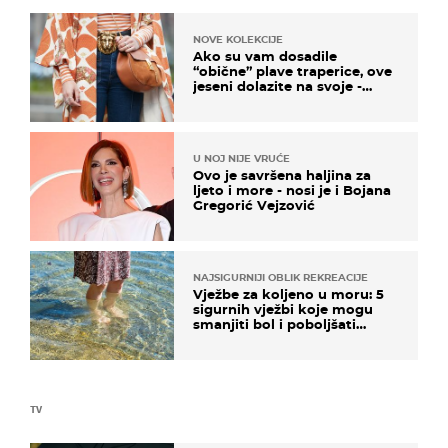
NOVE KOLEKCIJE
Ako su vam dosadile
“obične” plave traperice, ove
jeseni dolazite na svoje -
izdvajamo 15 hit modela
U NOJ NIJE VRUĆE
Ovo je savršena haljina za
ljeto i more - nosi je i Bojana
Gregorić Vejzović
NAJSIGURNIJI OBLIK REKREACIJE
Vježbe za koljeno u moru: 5
sigurnih vježbi koje mogu
smanjiti bol i poboljšati
pokretljivost
TV