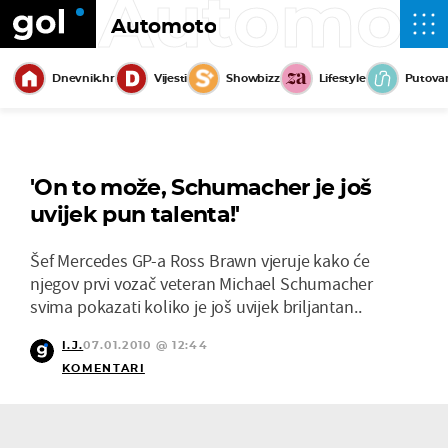
Automot
Automoto
Dnevnik.hr
Vijesti
Showbizz
Lifestyle
Putova
'On to može, Schumacher je još
uvijek pun talenta!'
Šef Mercedes GP-a Ross Brawn vjeruje kako će
njegov prvi vozač veteran Michael Schumacher
svima pokazati koliko je još uvijek briljantan..
I.J.
07.01.2010 @ 12:44
KOMENTARI