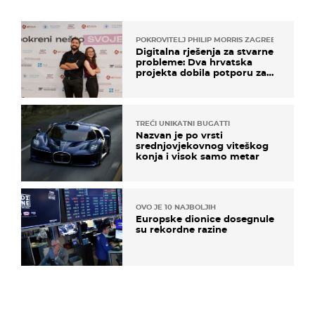
POKROVITELJ PHILIP MORRIS ZAGREB
Digitalna rješenja za stvarne
probleme: Dva hrvatska
projekta dobila potporu za
razvoj
TREĆI UNIKATNI BUGATTI
Nazvan je po vrsti
srednjovjekovnog viteškog
konja i visok samo metar
OVO JE 10 NAJBOLJIH
Europske dionice dosegnule
su rekordne razine