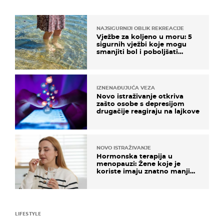
NAJSIGURNIJI OBLIK REKREACIJE
Vježbe za koljeno u moru: 5
sigurnih vježbi koje mogu
smanjiti bol i poboljšati
pokretljivost
IZNENAĐUJUĆA VEZA
Novo istraživanje otkriva
zašto osobe s depresijom
drugačije reagiraju na lajkove
NOVO ISTRAŽIVANJE
Hormonska terapija u
menopauzi: Žene koje je
koriste imaju znatno manji
rizik od ovoga
LIFESTYLE