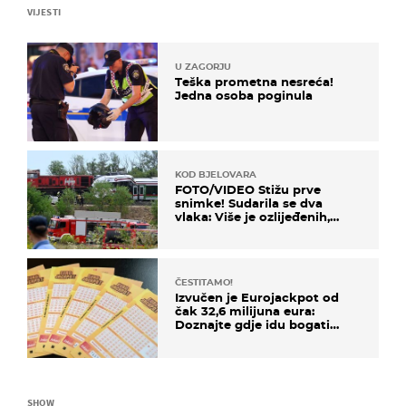
VIJESTI
U ZAGORJU
Teška prometna nesreća!
Jedna osoba poginula
KOD BJELOVARA
FOTO/VIDEO Stižu prve
snimke! Sudarila se dva
vlaka: Više je ozlijeđenih,
hitne službe na terenu
ČESTITAMO!
Izvučen je Eurojackpot od
čak 32,6 milijuna eura:
Doznajte gdje idu bogati
dobitci u Hrvatskoj
SHOW