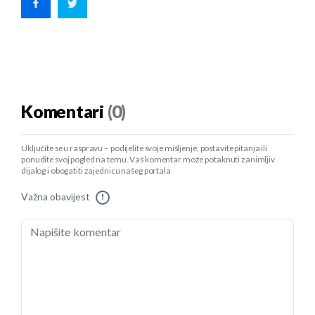
Komentari
(0)
Uključite se u raspravu – podijelite svoje mišljenje, postavite pitanja ili
ponudite svoj pogled na temu. Vaš komentar može potaknuti zanimljiv
dijalog i obogatiti zajednicu našeg portala.
Važna obavijest
!