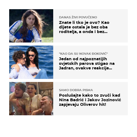
DANAS ŽIVI POVUČENO
Znate li tko je ovo? Kao
dijete ostala je bez oba
roditelja, a onda i bez
milijuna koje je trebala
naslijediti
"KAO DA SU NOVAK ĐOKOVIĆ"
Jedan od najpoznatijih
svjetskih parova stigao na
Jadran, ovakve reakcije
vjerojatno nisu očekivali
SAMO DOBRA PISMA
Poslušajte kako to zvuči kad
Nina Badrić i Jakov Jozinović
zapjevaju Oliverov hit!