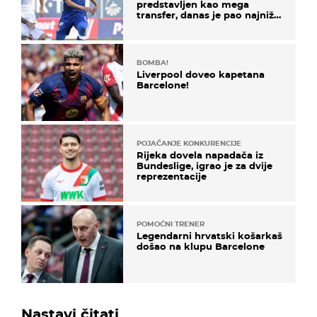
predstavljen kao mega
transfer, danas je pao najniže
u karijeri
BOMBA!
Liverpool doveo kapetana
Barcelone!
POJAČANJE KONKURENCIJE
Rijeka dovela napadača iz
Bundeslige, igrao je za dvije
reprezentacije
POMOĆNI TRENER
Legendarni hrvatski košarkaš
došao na klupu Barcelone
Nastavi čitati