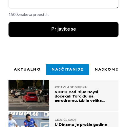
1500 znakova preostalo
Prijavite se
AKTUALNO
NAJČITANIJE
NAJKOMENTI
POJAVILA SE SNIMKA
VIDEO Bad Blue Boysi
dočekali Torcidu na
aerodromu, izbila velika
masovna tučnjava
GDJE ĆE SAD?
U Dinamu je prošle godine