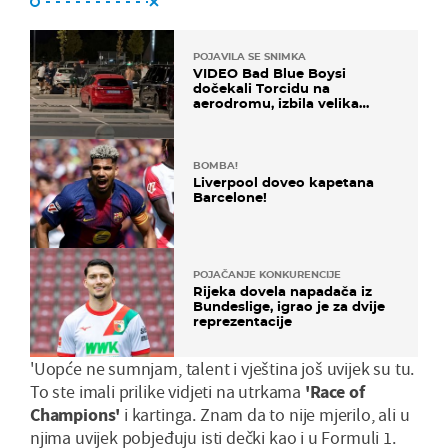
POJAVILA SE SNIMKA
VIDEO Bad Blue Boysi
dočekali Torcidu na
aerodromu, izbila velika
masovna tučnjava
BOMBA!
Liverpool doveo kapetana
Barcelone!
POJAČANJE KONKURENCIJE
Rijeka dovela napadača iz
Bundeslige, igrao je za dvije
reprezentacije
'Uopće ne sumnjam, talent i vještina još uvijek su tu.
To ste imali prilike vidjeti na utrkama
'Race of
Champions'
i kartinga. Znam da to nije mjerilo, ali u
njima uvijek pobjeđuju isti dečki kao i u Formuli 1.