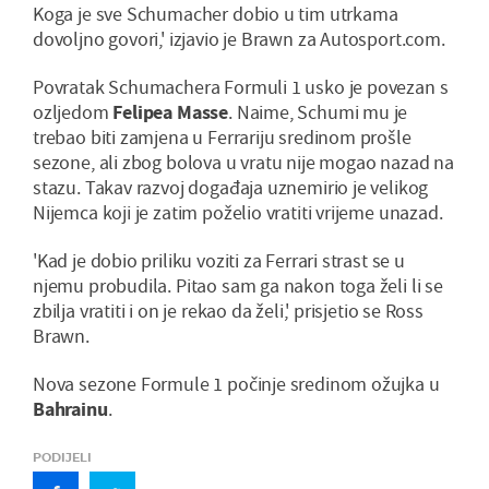
Koga je sve Schumacher dobio u tim utrkama
dovoljno govori,' izjavio je Brawn za Autosport.com.
Povratak Schumachera Formuli 1 usko je povezan s
ozljedom
Felipea Masse
. Naime, Schumi mu je
trebao biti zamjena u Ferrariju sredinom prošle
sezone, ali zbog bolova u vratu nije mogao nazad na
stazu. Takav razvoj događaja uznemirio je velikog
Nijemca koji je zatim poželio vratiti vrijeme unazad.
'Kad je dobio priliku voziti za Ferrari strast se u
njemu probudila. Pitao sam ga nakon toga želi li se
zbilja vratiti i on je rekao da želi,' prisjetio se Ross
Brawn.
Nova sezone Formule 1 počinje sredinom ožujka u
Bahrainu
.
PODIJELI