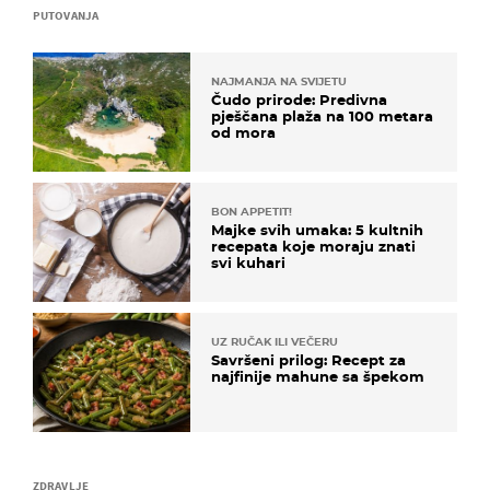
PUTOVANJA
NAJMANJA NA SVIJETU
Čudo prirode: Predivna
pješčana plaža na 100 metara
od mora
BON APPETIT!
Majke svih umaka: 5 kultnih
recepata koje moraju znati
svi kuhari
UZ RUČAK ILI VEČERU
Savršeni prilog: Recept za
najfinije mahune sa špekom
ZDRAVLJE