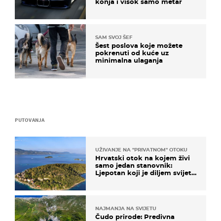
konja i visok samo metar
SAM SVOJ ŠEF
Šest poslova koje možete
pokrenuti od kuće uz
minimalna ulaganja
PUTOVANJA
UŽIVANJE NA "PRIVATNOM" OTOKU
Hrvatski otok na kojem živi
samo jedan stanovnik:
Ljepotan koji je diljem svijeta
poznat po svojem "bijelom
zlatu"
NAJMANJA NA SVIJETU
Čudo prirode: Predivna