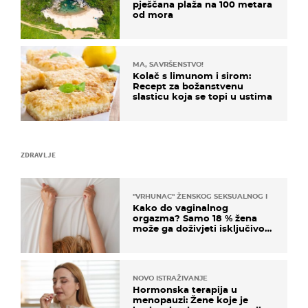
pješčana plaža na 100 metara
od mora
MA, SAVRŠENSTVO!
Kolač s limunom i sirom:
Recept za božanstvenu
slasticu koja se topi u ustima
ZDRAVLJE
"VRHUNAC" ŽENSKOG SEKSUALNOG ISKUSTVA
Kako do vaginalnog
orgazma? Samo 18 % žena
može ga doživjeti isključivo
na ovaj način
NOVO ISTRAŽIVANJE
Hormonska terapija u
menopauzi: Žene koje je