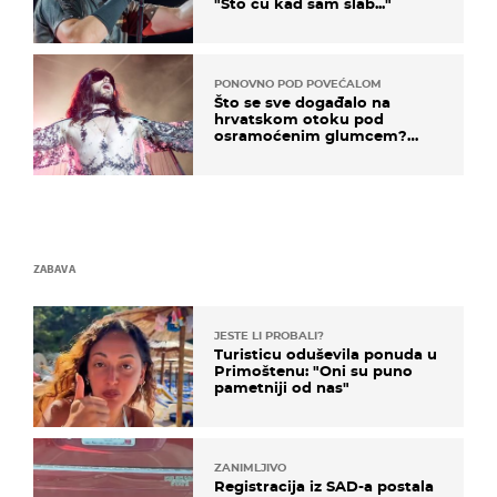
"Što ću kad sam slab..."
PONOVNO POD POVEĆALOM
Što se sve događalo na
hrvatskom otoku pod
osramoćenim glumcem?
Bizarni prizori i danas
izazivaju nevjericu
ZABAVA
JESTE LI PROBALI?
Turisticu oduševila ponuda u
Primoštenu: "Oni su puno
pametniji od nas"
ZANIMLJIVO
Registracija iz SAD-a postala