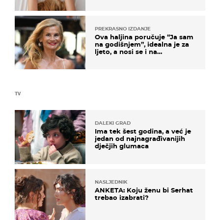
na ovaj način
PREKRASNO IZDANJE
Ova haljina poručuje “Ja sam
na godišnjem”, idealna je za
ljeto, a nosi se i na
zagrebačkoj špici
TV
DALEKI GRAD
Ima tek šest godina, a već je
jedan od najnagrađivanijih
dječjih glumaca
NASLJEDNIK
ANKETA: Koju ženu bi Serhat
trebao izabrati?