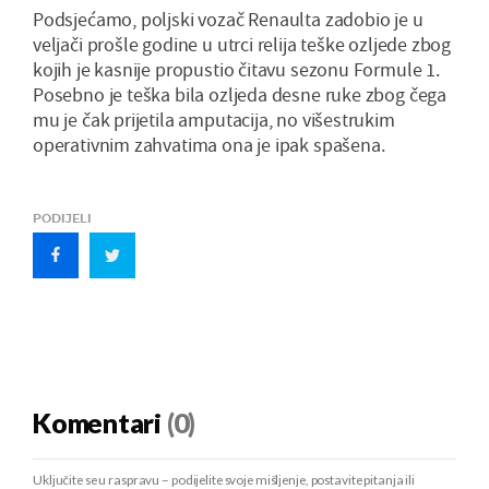
Podsjećamo, poljski vozač Renaulta zadobio je u
veljači prošle godine u utrci relija teške ozljede zbog
kojih je kasnije propustio čitavu sezonu Formule 1.
Posebno je teška bila ozljeda desne ruke zbog čega
mu je čak prijetila amputacija, no višestrukim
operativnim zahvatima ona je ipak spašena.
PODIJELI
Komentari
(0)
Uključite se u raspravu – podijelite svoje mišljenje, postavite pitanja ili