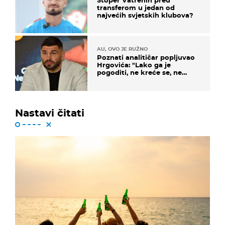
Stoper Vatrenih pred
transferom u jedan od
najvećih svjetskih klubova?
AU, OVO JE RUŽNO
Poznati analitičar popljuvao
Hrgovića: "Lako ga je
pogoditi, ne kreće se, ne
koristi noge..."
Nastavi čitati