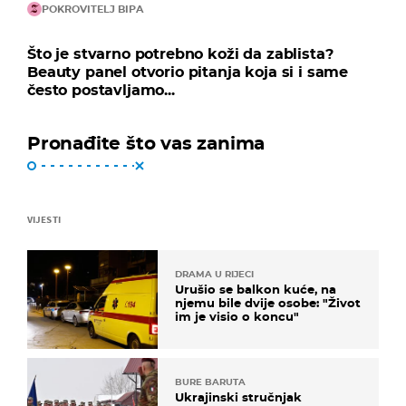
POKROVITELJ BIPA
Što je stvarno potrebno koži da zablista?
Beauty panel otvorio pitanja koja si i same
često postavljamo...
Pronađite što vas zanima
VIJESTI
DRAMA U RIJECI
Urušio se balkon kuće, na
njemu bile dvije osobe: "Život
im je visio o koncu"
BURE BARUTA
Ukrajinski stručnjak