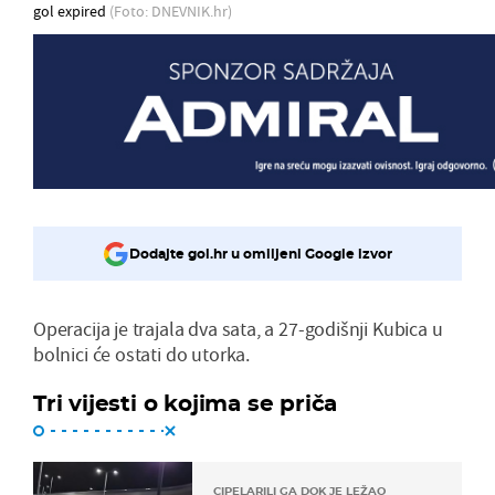
gol expired
(Foto: DNEVNIK.hr)
Dodajte gol.hr u omiljeni Google izvor
Operacija je trajala dva sata, a 27-godišnji Kubica u
bolnici će ostati do utorka.
Tri vijesti o kojima se priča
CIPELARILI GA DOK JE LEŽAO