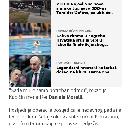
VIDEO Pojavila se nova
snimka tučnjave BBB-a i
Torcide: "Je*ote, pa ubit će
ga!"
DRAMATIČAN PREOKRET
Kakva drama u Zagrebu!
Hrvatska srušila Srbiju i
izborila finale Svjetskog
prvenstva
POMOĆNI TRENER
Legendarni hrvatski košarkaš
došao na klupu Barcelone
"Sada mu je samo potreban odmor", rekao je
Kubičin menadžer
Daniele Morelli
.
Posljednja operacija posljedica je nedavnog pada na
ledu prilikom šetnje oko vlastite kuće u Pietrasanti,
gradiću u talijanskoj regiji Toskani gdje živi.