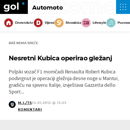
Automot
Automoto
Dnevnik.hr
Vijesti
Showbizz
Lifestyle
Putova
BAŠ NEMA SREĆE
Nesretni Kubica operirao gležanj
Poljski vozač F1 momčadi Renaulta Robert Kubica
podvrgnut je operaciji gležnja desne noge u Mantui,
gradiću na sjeveru Italije, izvještava Gazzetta dello
Sport...
M.I./TS
14.01.2012 @ 15:25
KOMENTARI