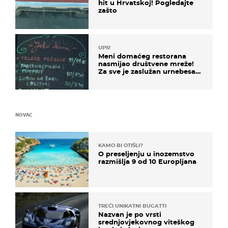
hit u Hrvatskoj! Pogledajte
zašto
UPS!
Meni domaćeg restorana
nasmijao društvene mreže!
Za sve je zaslužan urnebesan
naziv jela
NOVAC
KAMO BI OTIŠLI?
O preseljenju u inozemstvo
razmišlja 9 od 10 Europljana
TREĆI UNIKATNI BUGATTI
Nazvan je po vrsti
srednjovjekovnog viteškog