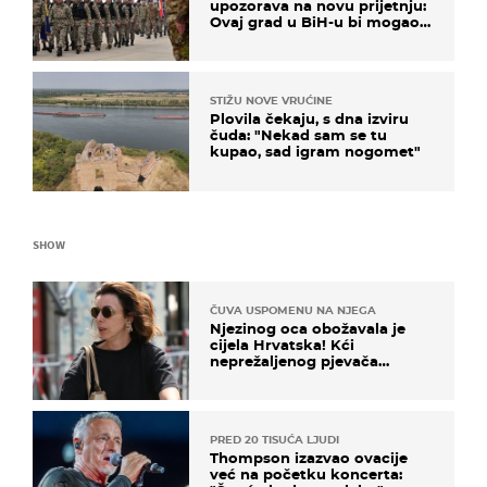
upozorava na novu prijetnju:
Ovaj grad u BiH-u bi mogao
biti žarište
STIŽU NOVE VRUĆINE
Plovila čekaju, s dna izviru
čuda: "Nekad sam se tu
kupao, sad igram nogomet"
SHOW
ČUVA USPOMENU NA NJEGA
Njezinog oca obožavala je
cijela Hrvatska! Kći
neprežaljenog pjevača
projurila špicom na dva
kotača
PRED 20 TISUĆA LJUDI
Thompson izazvao ovacije
već na početku koncerta: