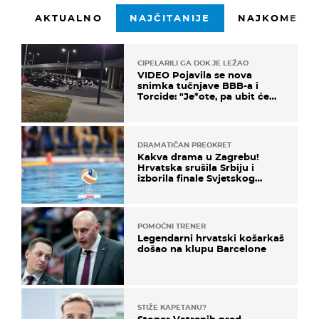
AKTUALNO
NAJČITANIJE
NAJKOMENTI
CIPELARILI GA DOK JE LEŽAO
VIDEO Pojavila se nova
snimka tučnjave BBB-a i
Torcide: "Je*ote, pa ubit će
ga!"
DRAMATIČAN PREOKRET
Kakva drama u Zagrebu!
Hrvatska srušila Srbiju i
izborila finale Svjetskog
prvenstva
POMOĆNI TRENER
Legendarni hrvatski košarkaš
došao na klupu Barcelone
STIŽE KAPETANU?