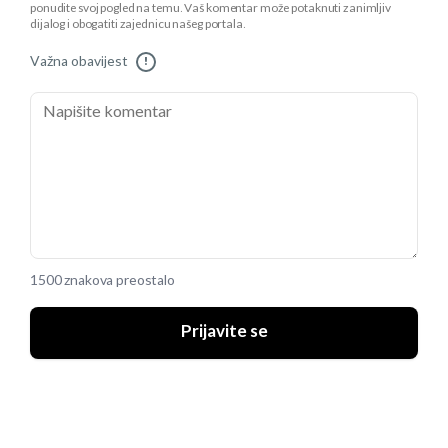
ponudite svoj pogled na temu. Vaš komentar može potaknuti zanimljiv
dijalog i obogatiti zajednicu našeg portala.
Važna obavijest
!
1500 znakova preostalo
Prijavite se