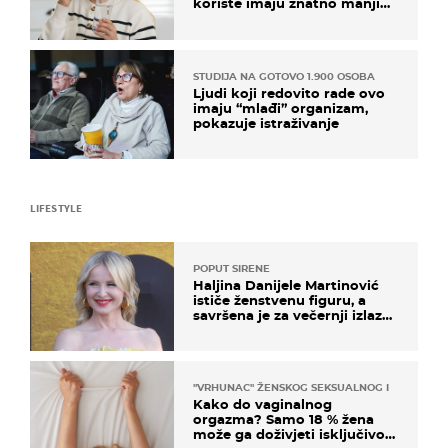
koriste imaju znatno manji
rizik od ovoga
STUDIJA NA GOTOVO 1.900 OSOBA
Ljudi koji redovito rade ovo
imaju “mlađi” organizam,
pokazuje istraživanje
LIFESTYLE
POPUT SIRENE
Haljina Danijele Martinović
ističe ženstvenu figuru, a
savršena je za večernji izlazak
na moru
"VRHUNAC" ŽENSKOG SEKSUALNOG ISKUSTVA
Kako do vaginalnog
orgazma? Samo 18 % žena
može ga doživjeti isključivo