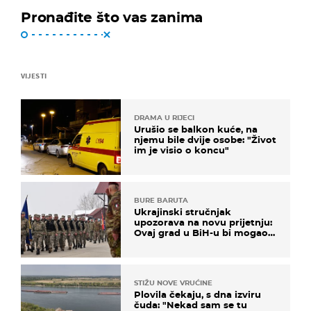
Pronađite što vas zanima
VIJESTI
DRAMA U RIJECI
Urušio se balkon kuće, na
njemu bile dvije osobe: "Život
im je visio o koncu"
BURE BARUTA
Ukrajinski stručnjak
upozorava na novu prijetnju:
Ovaj grad u BiH-u bi mogao
biti žarište
STIŽU NOVE VRUĆINE
Plovila čekaju, s dna izviru
čuda: "Nekad sam se tu