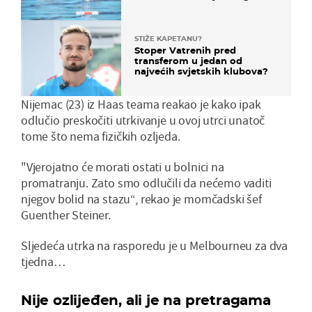
prvenstva
STIŽE KAPETANU?
Stoper Vatrenih pred
transferom u jedan od
najvećih svjetskih klubova?
Nijemac (23) iz Haas teama reakao je kako ipak
odlučio preskočiti utrkivanje u ovoj utrci unatoč
tome što nema fizičkih ozljeda.
"Vjerojatno će morati ostati u bolnici na
promatranju. Zato smo odlučili da nećemo vaditi
njegov bolid na stazu“, rekao je momčadski šef
Guenther Steiner.
Sljedeća utrka na rasporedu je u Melbourneu za dva
tjedna…
Nije ozlijeđen, ali je na pretragama