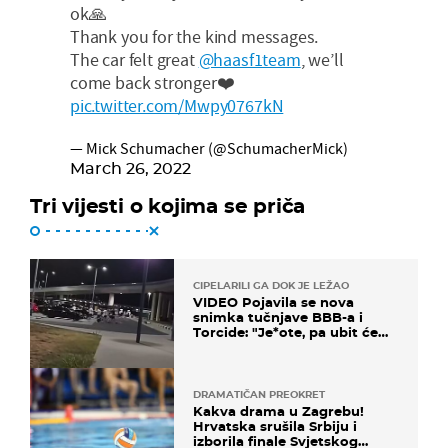
ok🙏
Thank you for the kind messages.
The car felt great
@haasf1team
, we’ll
come back stronger❤️
pic.twitter.com/Mwpy0767kN
— Mick Schumacher (@SchumacherMick)
March 26, 2022
Tri vijesti o kojima se priča
CIPELARILI GA DOK JE LEŽAO
VIDEO Pojavila se nova
snimka tučnjave BBB-a i
Torcide: "Je*ote, pa ubit će
ga!"
DRAMATIČAN PREOKRET
Kakva drama u Zagrebu!
Hrvatska srušila Srbiju i
izborila finale Svjetskog