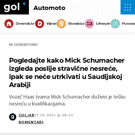
Automot
Automoto
Dnevnik.hr
Vijesti
Showbizz
Lifestyle
Putova
NI OGREBOTINE!
Pogledajte kako Mick Schumacher
izgleda poslije stravične nesreće,
ipak se neće utrkivati u Saudijskoj
Arabiji
Vozač Haas teama Mick Schumacher doživio je tešku
nesreću u kvalifikacijama.
GOL.HR
27.03.2022 @ 08:34
KOMENTARI