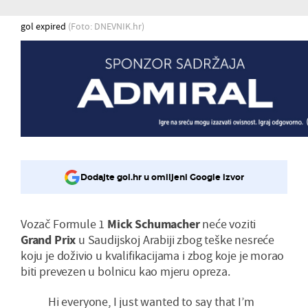
gol expired
(Foto: DNEVNIK.hr)
Dodajte gol.hr u omiljeni Google izvor
Vozač Formule 1
Mick
Schumacher
neće voziti
Grand
Prix
u Saudijskoj Arabiji zbog teške nesreće
koju je doživio u kvalifikacijama i zbog koje je morao
biti prevezen u bolnicu kao mjeru opreza.
Hi everyone, I just wanted to say that I’m