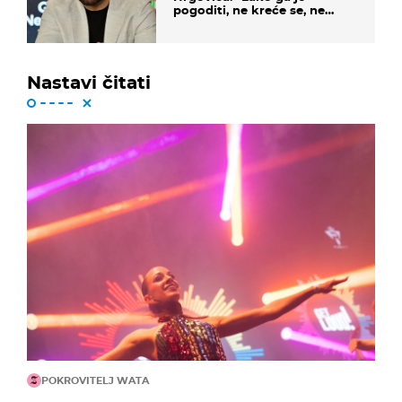
pogoditi, ne kreće se, ne
koristi noge..."
Nastavi čitati
POKROVITELJ WATA