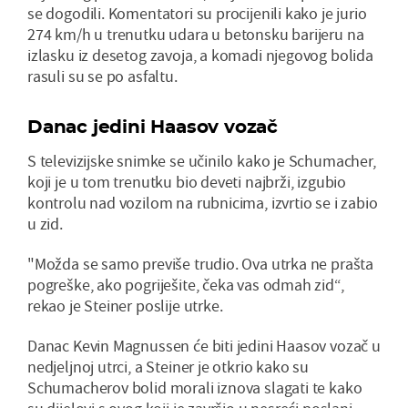
se dogodili. Komentatori su procijenili kako je jurio
274 km/h u trenutku udara u betonsku barijeru na
izlasku iz desetog zavoja, a komadi njegovog bolida
rasuli su se po asfaltu.
Danac jedini Haasov vozač
S televizijske snimke se učinilo kako je Schumacher,
koji je u tom trenutku bio deveti najbrži, izgubio
kontrolu nad vozilom na rubnicima, izvrtio se i zabio
u zid.
"Možda se samo previše trudio. Ova utrka ne prašta
pogreške, ako pogriješite, čeka vas odmah zid“,
rekao je Steiner poslije utrke.
Danac Kevin Magnussen će biti jedini Haasov vozač u
nedjeljnoj utrci, a Steiner je otkrio kako su
Schumacherov bolid morali iznova slagati te kako