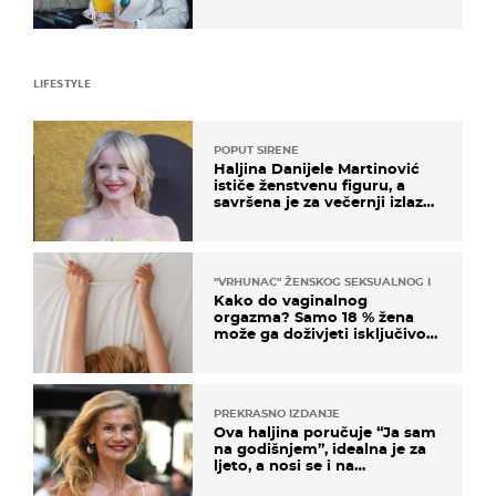
LIFESTYLE
POPUT SIRENE
Haljina Danijele Martinović
ističe ženstvenu figuru, a
savršena je za večernji izlazak
na moru
"VRHUNAC" ŽENSKOG SEKSUALNOG ISKUSTVA
Kako do vaginalnog
orgazma? Samo 18 % žena
može ga doživjeti isključivo
na ovaj način
PREKRASNO IZDANJE
Ova haljina poručuje “Ja sam
na godišnjem”, idealna je za
ljeto, a nosi se i na
zagrebačkoj špici