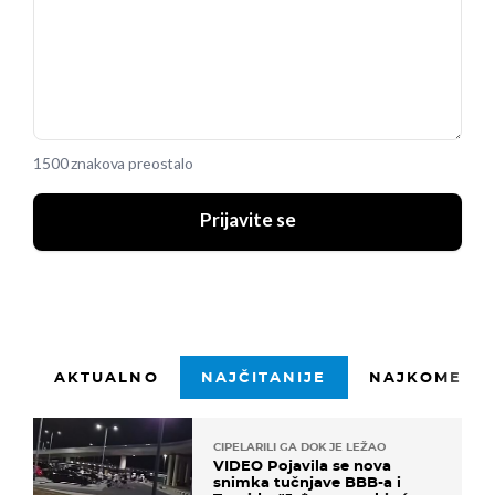
1500 znakova preostalo
Prijavite se
AKTUALNO
NAJČITANIJE
NAJKOMENTI
CIPELARILI GA DOK JE LEŽAO
VIDEO Pojavila se nova
snimka tučnjave BBB-a i