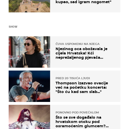
kupao, sad igram nogomet"
SHOW
ČUVA USPOMENU NA NJEGA
Njezinog oca obožavala je
cijela Hrvatska! Kći
neprežaljenog pjevača
projurila špicom na dva
kotača
PRED 20 TISUĆA LJUDI
Thompson izazvao ovacije
već na početku koncerta:
"Što ću kad sam slab..."
PONOVNO POD POVEĆALOM
Što se sve događalo na
hrvatskom otoku pod
osramoćenim glumcem?