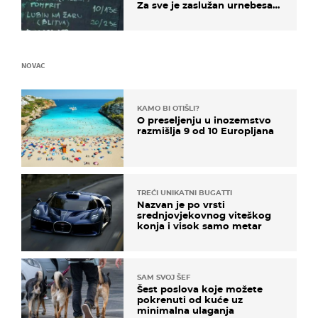
Za sve je zaslužan urnebesan
naziv jela
NOVAC
KAMO BI OTIŠLI?
O preseljenju u inozemstvo
razmišlja 9 od 10 Europljana
TREĆI UNIKATNI BUGATTI
Nazvan je po vrsti
srednjovjekovnog viteškog
konja i visok samo metar
SAM SVOJ ŠEF
Šest poslova koje možete
pokrenuti od kuće uz
minimalna ulaganja