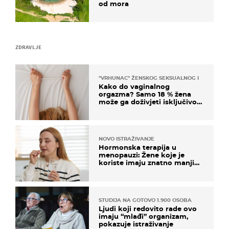
od mora
ZDRAVLJE
"VRHUNAC" ŽENSKOG SEKSUALNOG ISKUSTVA
Kako do vaginalnog
orgazma? Samo 18 % žena
može ga doživjeti isključivo
na ovaj način
NOVO ISTRAŽIVANJE
Hormonska terapija u
menopauzi: Žene koje je
koriste imaju znatno manji
rizik od ovoga
STUDIJA NA GOTOVO 1.900 OSOBA
Ljudi koji redovito rade ovo
imaju “mlađi” organizam,
pokazuje istraživanje