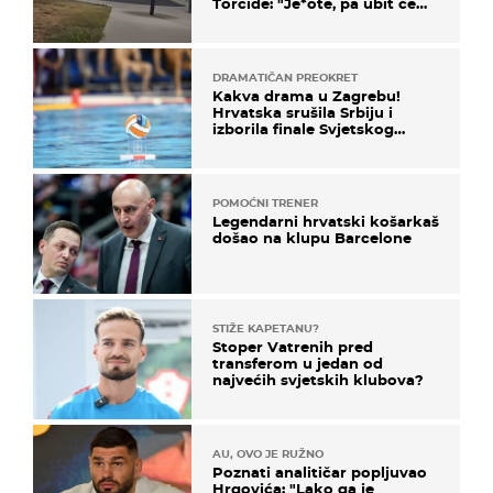
Torcide: "Je*ote, pa ubit će
ga!"
DRAMATIČAN PREOKRET
Kakva drama u Zagrebu!
Hrvatska srušila Srbiju i
izborila finale Svjetskog
prvenstva
POMOĆNI TRENER
Legendarni hrvatski košarkaš
došao na klupu Barcelone
STIŽE KAPETANU?
Stoper Vatrenih pred
transferom u jedan od
najvećih svjetskih klubova?
AU, OVO JE RUŽNO
Poznati analitičar popljuvao
Hrgovića: "Lako ga je