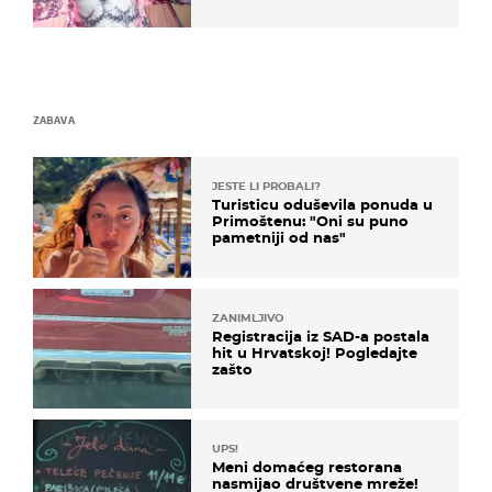
Bizarni prizori i danas
izazivaju nevjericu
ZABAVA
JESTE LI PROBALI?
Turisticu oduševila ponuda u
Primoštenu: "Oni su puno
pametniji od nas"
ZANIMLJIVO
Registracija iz SAD-a postala
hit u Hrvatskoj! Pogledajte
zašto
UPS!
Meni domaćeg restorana
nasmijao društvene mreže!