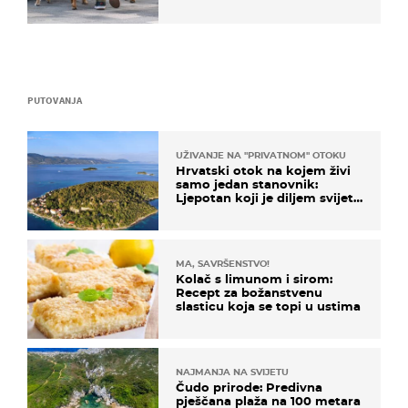
PUTOVANJA
UŽIVANJE NA "PRIVATNOM" OTOKU
Hrvatski otok na kojem živi
samo jedan stanovnik:
Ljepotan koji je diljem svijeta
poznat po svojem "bijelom
zlatu"
MA, SAVRŠENSTVO!
Kolač s limunom i sirom:
Recept za božanstvenu
slasticu koja se topi u ustima
NAJMANJA NA SVIJETU
Čudo prirode: Predivna
pješčana plaža na 100 metara