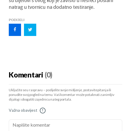
su dijelovi s ovog koji je završio u nesreći poslani
natrag u tvornicu na dodatno testiranje.
PODIJELI
Komentari
(0)
Uključite se u raspravu – podijelite svoje mišljenje, postavite pitanja ili
ponudite svoj pogled na temu. Vaš komentar može potaknuti zanimljiv
dijalog i obogatiti zajednicu našeg portala.
Važna obavijest
!