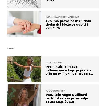
IMAŠ PRAVO, OSTVARI GA!
Tko ima pravo na inkluzivni
dodatak? Može se dobiti i
720 eura
SHOW
U 27. GODINI
Preminula je mlada
influencerica koju je pratilo
više od milijun ljudi, dugo se
borila s opakom bolešću
"UUUUUUFFFF"
Vau, koje noge! Ružičasti
badić istaknuo je najbolje
adute Maje Šuput