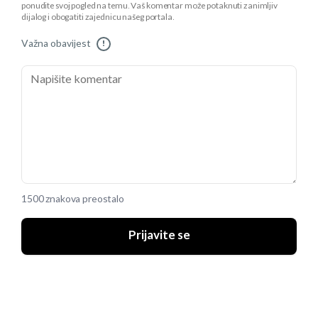
ponudite svoj pogled na temu. Vaš komentar može potaknuti zanimljiv
dijalog i obogatiti zajednicu našeg portala.
Važna obavijest
!
1500 znakova preostalo
Prijavite se