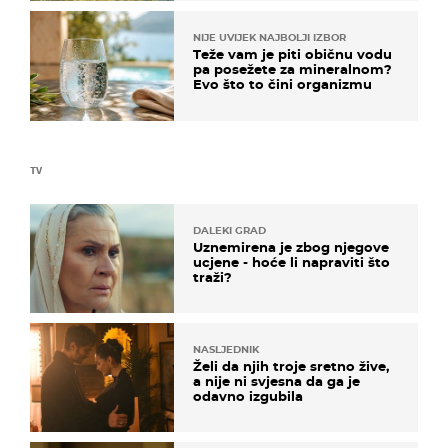
NIJE UVIJEK NAJBOLJI IZBOR
Teže vam je piti običnu vodu
pa posežete za mineralnom?
Evo što to čini organizmu
TV
DALEKI GRAD
Uznemirena je zbog njegove
ucjene - hoće li napraviti što
traži?
NASLJEDNIK
Želi da njih troje sretno žive,
a nije ni svjesna da ga je
odavno izgubila