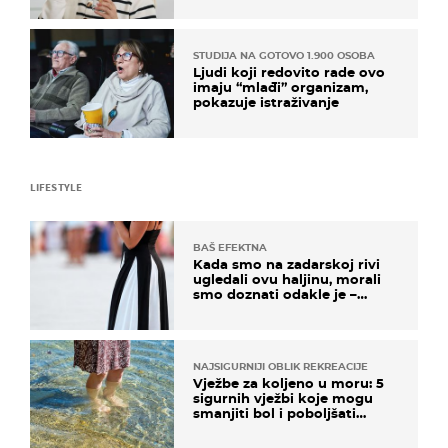
STUDIJA NA GOTOVO 1.900 OSOBA
Ljudi koji redovito rade ovo
imaju “mlađi” organizam,
pokazuje istraživanje
LIFESTYLE
BAŠ EFEKTNA
Kada smo na zadarskoj rivi
ugledali ovu haljinu, morali
smo doznati odakle je –
košta samo 18 eura
NAJSIGURNIJI OBLIK REKREACIJE
Vježbe za koljeno u moru: 5
sigurnih vježbi koje mogu
smanjiti bol i poboljšati
pokretljivost