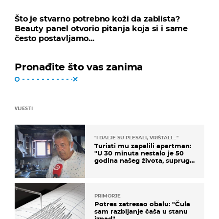
Što je stvarno potrebno koži da zablista?
Beauty panel otvorio pitanja koja si i same
često postavljamo...
Pronađite što vas zanima
VIJESTI
"I DALJE SU PLESALI, VRIŠTALI..."
Turisti mu zapalili apartman:
"U 30 minuta nestalo je 50
godina našeg života, supruga
i ja ne možemo oka sklopiti"
PRIMORJE
Potres zatresao obalu: "Čula
sam razbijanje čaša u stanu
iznad"