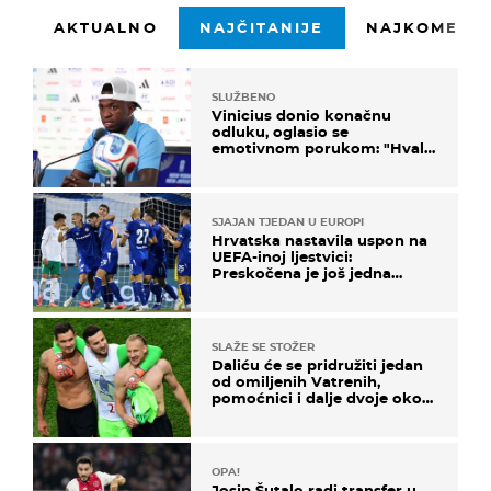
AKTUALNO
NAJČITANIJE
NAJKOMENTI
SLUŽBENO
Vinicius donio konačnu
odluku, oglasio se
emotivnom porukom: "Hvala
vam svima"
SJAJAN TJEDAN U EUROPI
Hrvatska nastavila uspon na
UEFA-inoj ljestvici:
Preskočena je još jedna
država
SLAŽE SE STOŽER
Daliću će se pridružiti jedan
od omiljenih Vatrenih,
pomoćnici i dalje dvoje oko
ponude
OPA!
Josip Šutalo radi transfer u