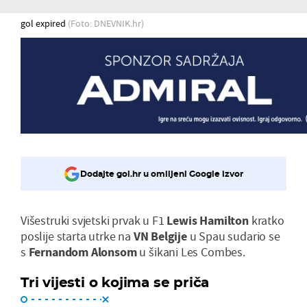
gol expired
(Foto: DNEVNIK.hr)
Dodajte gol.hr u omiljeni Google izvor
Višestruki svjetski prvak u F1
Lewis
Hamilton
kratko
poslije starta utrke na
VN
Belgije
u Spau sudario se
s
Fernandom
Alonsom
u šikani Les Combes.
Tri vijesti o kojima se priča