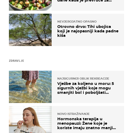
kuhanje
NEVJEROJATNO OPASNO
Otrovno drvo: Tihi ubojica
koji je najopasniji kada padne
kiša
ZDRAVLJE
NAJSIGURNIJI OBLIK REKREACIJE
Vježbe za koljeno u moru: 5
sigurnih vježbi koje mogu
smanjiti bol i poboljšati
pokretljivost
NOVO ISTRAŽIVANJE
Hormonska terapija u
menopauzi: Žene koje je
koriste imaju znatno manji
rizik od ovoga