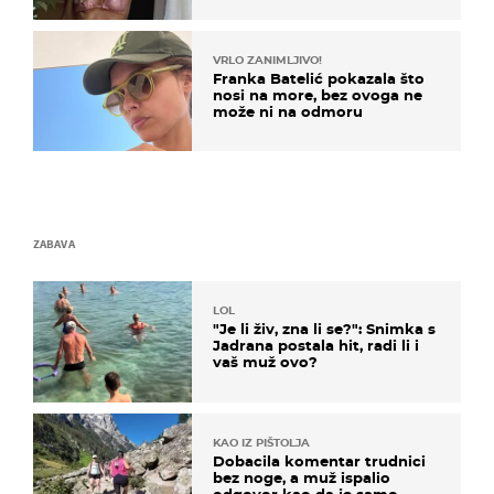
VRLO ZANIMLJIVO!
Franka Batelić pokazala što
nosi na more, bez ovoga ne
može ni na odmoru
ZABAVA
LOL
"Je li živ, zna li se?": Snimka s
Jadrana postala hit, radi li i
vaš muž ovo?
KAO IZ PIŠTOLJA
Dobacila komentar trudnici
bez noge, a muž ispalio
odgovor kao da je samo