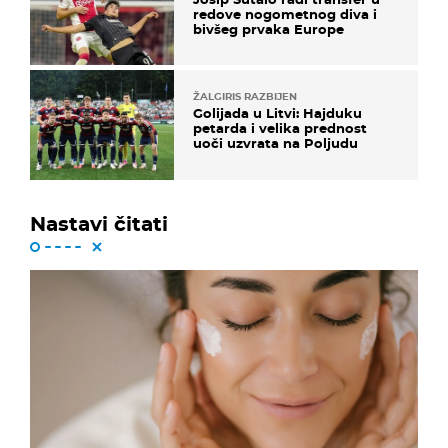
redove nogometnog diva i
bivšeg prvaka Europe
ŽALGIRIS RAZBIJEN
Golijada u Litvi: Hajduku
petarda i velika prednost
uoči uzvrata na Poljudu
Nastavi čitati