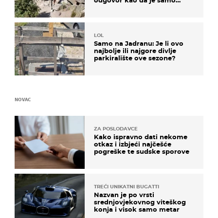
čekao…
LOL
Samo na Jadranu: Je li ovo
najbolje ili najgore divlje
parkiralište ove sezone?
NOVAC
ZA POSLODAVCE
Kako ispravno dati nekome
otkaz i izbjeći najčešće
pogreške te sudske sporove
TREĆI UNIKATNI BUGATTI
Nazvan je po vrsti
srednjovjekovnog viteškog
konja i visok samo metar