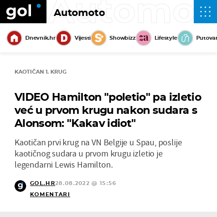
Automot
Automoto
Dnevnik.hr
Vijesti
Showbizz
Lifestyle
Putova
KAOTIČAN 1. KRUG
VIDEO Hamilton "poletio" pa izletio
već u prvom krugu nakon sudara s
Alonsom: "Kakav idiot"
Kaotičan prvi krug na VN Belgije u Spau, poslije
kaotičnog sudara u prvom krugu izletio je
legendarni Lewis Hamilton.
GOL.HR
28.08.2022 @ 15:56
KOMENTARI