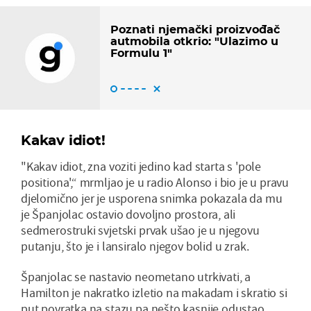
Poznati njemački proizvođač
autmobila otkrio: "Ulazimo u
Formulu 1"
Kakav idiot!
"Kakav idiot, zna voziti jedino kad starta s 'pole
positiona',“ mrmljao je u radio Alonso i bio je u pravu
djelomično jer je usporena snimka pokazala da mu
je Španjolac ostavio dovoljno prostora, ali
sedmerostruki svjetski prvak ušao je u njegovu
putanju, što je i lansiralo njegov bolid u zrak.
Španjolac se nastavio neometano utrkivati, a
Hamilton je nakratko izletio na makadam i skratio si
put povratka na stazu pa nešto kasnije odustao.