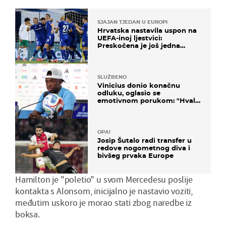
SJAJAN TJEDAN U EUROPI
Hrvatska nastavila uspon na
UEFA-inoj ljestvici:
Preskočena je još jedna
država
SLUŽBENO
Vinicius donio konačnu
odluku, oglasio se
emotivnom porukom: "Hvala
vam svima"
OPA!
Josip Šutalo radi transfer u
redove nogometnog diva i
bivšeg prvaka Europe
Hamilton je "poletio" u svom Mercedesu poslije
kontakta s Alonsom, inicijalno je nastavio voziti,
međutim uskoro je morao stati zbog naredbe iz
boksa.