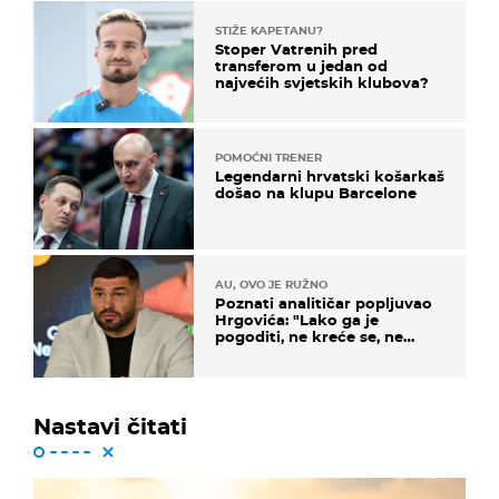
STIŽE KAPETANU?
Stoper Vatrenih pred
transferom u jedan od
najvećih svjetskih klubova?
POMOĆNI TRENER
Legendarni hrvatski košarkaš
došao na klupu Barcelone
AU, OVO JE RUŽNO
Poznati analitičar popljuvao
Hrgovića: "Lako ga je
pogoditi, ne kreće se, ne
koristi noge..."
Nastavi čitati