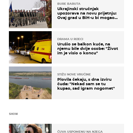
BURE BARUTA
Ukrajinski stručnjak
upozorava na novu prijetnju:
Ovaj grad u BiH-u bi mogao
biti žarište
DRAMA U RIJECI
Urušio se balkon kuće, na
njemu bile dvije osobe: "Život
im je visio o koncu"
STIŽU NOVE VRUĆINE
Plovila čekaju, s dna izviru
čuda: "Nekad sam se tu
kupao, sad igram nogomet"
SHOW
ČUVA USPOMENU NA NJEGA