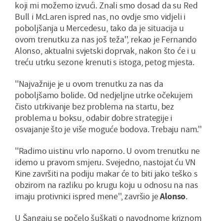
koji mi možemo izvući. Znali smo dosad da su Red
Bull i McLaren ispred nas, no ovdje smo vidjeli i
poboljšanja u Mercedesu, tako da je situacija u
ovom trenutku za nas još teža'', rekao je Fernando
Alonso, aktualni svjetski doprvak, nakon što će i u
treću utrku sezone krenuti s istoga, petog mjesta.
''Najvažnije je u ovom trenutku za nas da
poboljšamo bolide. Od nedjeljne utrke očekujem
čisto utrkivanje bez problema na startu, bez
problema u boksu, odabir dobre strategije i
osvajanje što je više moguće bodova. Trebaju nam.''
''Radimo uistinu vrlo naporno. U ovom trenutku ne
idemo u pravom smjeru. Svejedno, nastojat ću VN
Kine završiti na podiju makar će to biti jako teško s
obzirom na razliku po krugu koju u odnosu na nas
imaju protivnici ispred mene'', završio je
Alonso
.
U Šangaju se počelo šuškati o navodnome kriznom