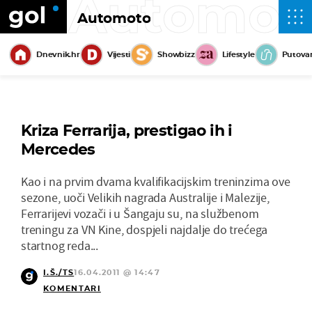
Automot
Automoto
Dnevnik.hr
Vijesti
Showbizz
Lifestyle
Putova
Kriza Ferrarija, prestigao ih i
Mercedes
Kao i na prvim dvama kvalifikacijskim treninzima ove
sezone, uoči Velikih nagrada Australije i Malezije,
Ferrarijevi vozači i u Šangaju su, na službenom
treningu za VN Kine, dospjeli najdalje do trećega
startnog reda...
I.Š./TS
16.04.2011 @ 14:47
KOMENTARI