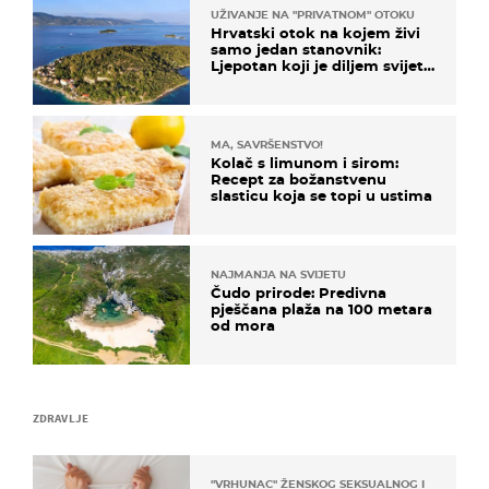
UŽIVANJE NA "PRIVATNOM" OTOKU
Hrvatski otok na kojem živi
samo jedan stanovnik:
Ljepotan koji je diljem svijeta
poznat po svojem "bijelom
zlatu"
MA, SAVRŠENSTVO!
Kolač s limunom i sirom:
Recept za božanstvenu
slasticu koja se topi u ustima
NAJMANJA NA SVIJETU
Čudo prirode: Predivna
pješčana plaža na 100 metara
od mora
ZDRAVLJE
"VRHUNAC" ŽENSKOG SEKSUALNOG ISKUSTVA