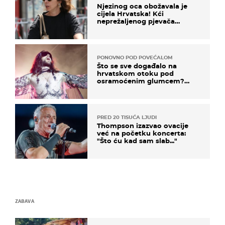
Njezinog oca obožavala je
cijela Hrvatska! Kći
neprežaljenog pjevača
projurila špicom na dva
kotača
PONOVNO POD POVEĆALOM
Što se sve događalo na
hrvatskom otoku pod
osramoćenim glumcem?
Bizarni prizori i danas
izazivaju nevjericu
PRED 20 TISUĆA LJUDI
Thompson izazvao ovacije
već na početku koncerta:
"Što ću kad sam slab..."
ZABAVA