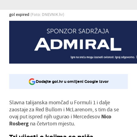
gol expired
(Foto: DNEVNIK.hr)
Dodajte gol.hr u omiljeni Google izvor
Slavna talijanska momčad u Formuli 1 i dalje
zaostaje za Red Bullom i McLarenom, s tim da se
ovaj put ispred njih ugurao i Mercedesov
Nico
Rosberg
na četvrtom mjestu.
Tri vijesti o kojima se priča