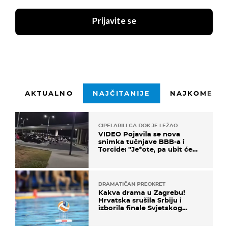
Prijavite se
AKTUALNO
NAJČITANIJE
NAJKOMENTI
CIPELARILI GA DOK JE LEŽAO
VIDEO Pojavila se nova
snimka tučnjave BBB-a i
Torcide: "Je*ote, pa ubit će
ga!"
DRAMATIČAN PREOKRET
Kakva drama u Zagrebu!
Hrvatska srušila Srbiju i
izborila finale Svjetskog
prvenstva