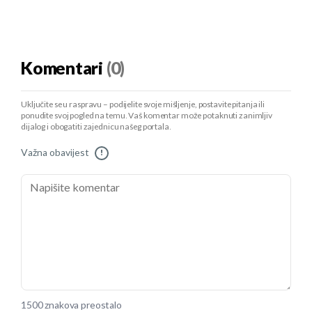
Komentari
(0)
Uključite se u raspravu – podijelite svoje mišljenje, postavite pitanja ili
ponudite svoj pogled na temu. Vaš komentar može potaknuti zanimljiv
dijalog i obogatiti zajednicu našeg portala.
Važna obavijest
!
1500 znakova preostalo