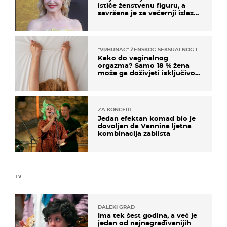
ističe ženstvenu figuru, a
savršena je za večernji izlazak
na moru
"VRHUNAC" ŽENSKOG SEKSUALNOG ISKUSTVA
Kako do vaginalnog
orgazma? Samo 18 % žena
može ga doživjeti isključivo
na ovaj način
ZA KONCERT
Jedan efektan komad bio je
dovoljan da Vannina ljetna
kombinacija zablista
TV
DALEKI GRAD
Ima tek šest godina, a već je
jedan od najnagrađivanijih