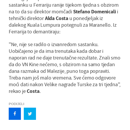
sastanku u Ferrariju ranije tijekom tjedna s obzirom
na to da su direktor momčadi
Stefano Domenicali
i
tehnički direktor
Alda Costa
u ponedjeljak iz
dalekog Kuala Lumpura potegnuli za Maranello. Iz
Ferrarija to demantiraju:
''Ne, nije se radilo o izvanredom sastanku.
Uobičajeno je da ima trenutaka kada dobar i
naporan rad ne daje trenutačne rezultate. Znali smo
da do VN Kine nećemo, s obzirom na samo tjedan
dana razmaka od Malezije, puno toga popraviti.
Treba nam još malo vremena. Sve ćemo odgovore
moći dati nakon Velike nagrade Turske za tri tjedna'',
rekao je
Costa
.
PODIJELI