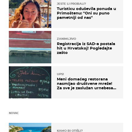
JESTE LI PROBALI?
Turisticu oduševila ponuda u
Primoštenu: "Oni su puno
pametniji od nas"
ZANIMLJIVO
Registracija iz SAD-a postala
hit u Hrvatskoj! Pogledajte
zašto
UPS!
Meni domaćeg restorana
nasmijao društvene mreže!
Za sve je zaslužan urnebesan
naziv jela
NOVAC
KAMO BI OTIŠLI?