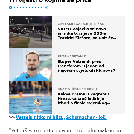
CIPELARILI GA DOK JE LEŽAO
VIDEO Pojavila se nova
snimka tučnjave BBB-a i
Torcide: "Je*ote, pa ubit će
ga!"
STIŽE KAPETANU?
Stoper Vatrenih pred
transferom u jedan od
najvećih svjetskih klubova?
DRAMATIČAN PREOKRET
Kakva drama u Zagrebu!
Hrvatska srušila Srbiju i
izborila finale Svjetskog
prvenstva
>>
Vettelu nitko ni blizu, Schumacher - loš!
''Peto i šesto mjesto u ovom je trenutku maksimum