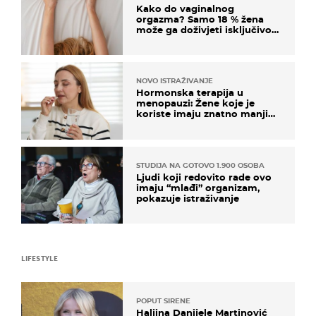
Kako do vaginalnog
orgazma? Samo 18 % žena
može ga doživjeti isključivo
na ovaj način
NOVO ISTRAŽIVANJE
Hormonska terapija u
menopauzi: Žene koje je
koriste imaju znatno manji
rizik od ovoga
STUDIJA NA GOTOVO 1.900 OSOBA
Ljudi koji redovito rade ovo
imaju “mlađi” organizam,
pokazuje istraživanje
LIFESTYLE
POPUT SIRENE
Haljina Danijele Martinović