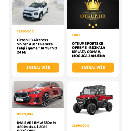
12.900,00 €
1,00 €
Citron C3 Aircross
OTKUP SPORTSKE
Shine* Aut * Dva seta
OPREME I BICIKALA
felgi i guma * JAMSTVO
ISPLATA ODMAH,
24 MJ
MOGUĆA ZAMJENA
SAZNAJ VIŠE
SAZNAJ VIŠE
85.777,00 €
IMA SVE ! BMW 550e M
23.990,00 €
489ks-4x4-i-2025
PROČ.OPIS