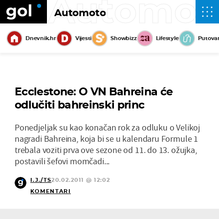
Automot
Automoto
Dnevnik.hr
Vijesti
Showbizz
Lifestyle
Putova
Ecclestone: O VN Bahreina će
odlučiti bahreinski princ
Ponedjeljak su kao konačan rok za odluku o Velikoj
nagradi Bahreina, koja bi se u kalendaru Formule 1
trebala voziti prva ove sezone od 11. do 13. ožujka,
postavili šefovi momčadi...
I.J./TS
20.02.2011 @ 12:02
KOMENTARI