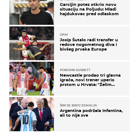
Garcijin potez otkrio novu
situaciju na Poljudu: Mladi
hajdukovac pred odlaskom
OPA!
Josip Šutalo radi transfer u
redove nogometnog diva i
bivšeg prvaka Europe
PONOVNI SUSRET?
Newcastle prodao tri glavna
igrača, novi trener uperio
prstom u Hrvata: "Želim
njega!"
ŠIRI SE BROJ ZEMALJA
Argentina podržala Infantina,
ali to nije sve