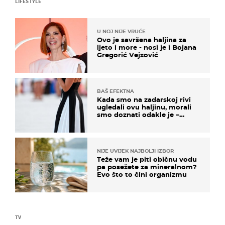
LIFESTYLE
U NOJ NIJE VRUĆE
Ovo je savršena haljina za
ljeto i more - nosi je i Bojana
Gregorić Vejzović
BAŠ EFEKTNA
Kada smo na zadarskoj rivi
ugledali ovu haljinu, morali
smo doznati odakle je –
košta samo 18 eura
NIJE UVIJEK NAJBOLJI IZBOR
Teže vam je piti običnu vodu
pa posežete za mineralnom?
Evo što to čini organizmu
TV