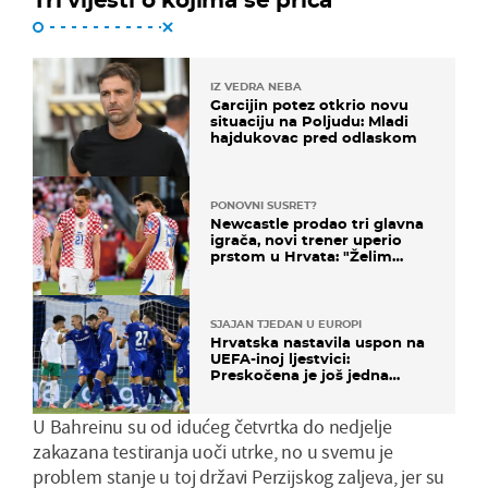
IZ VEDRA NEBA
Garcijin potez otkrio novu
situaciju na Poljudu: Mladi
hajdukovac pred odlaskom
PONOVNI SUSRET?
Newcastle prodao tri glavna
igrača, novi trener uperio
prstom u Hrvata: "Želim
njega!"
SJAJAN TJEDAN U EUROPI
Hrvatska nastavila uspon na
UEFA-inoj ljestvici:
Preskočena je još jedna
država
U Bahreinu su od idućeg četvrtka do nedjelje
zakazana testiranja uoči utrke, no u svemu je
problem stanje u toj državi Perzijskog zaljeva, jer su