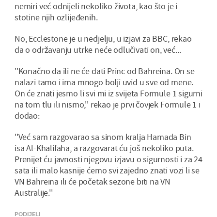
nemiri već odnijeli nekoliko života, kao što je i
stotine njih ozlijeđenih.
No, Ecclestone je u nedjelju, u izjavi za BBC, rekao
da o održavanju utrke neće odlučivati on, već...
''Konačno da ili ne će dati Princ od Bahreina. On se
nalazi tamo i ima mnogo bolji uvid u sve od mene.
On će znati jesmo li svi mi iz svijeta Formule 1 sigurni
na tom tlu ili nismo,'' rekao je prvi čovjek Formule 1 i
dodao:
''Već sam razgovarao sa sinom kralja Hamada Bin
isa Al-Khalifaha, a razgovarat ću još nekoliko puta.
Prenijet ću javnosti njegovu izjavu o sigurnosti i za 24
sata ili malo kasnije ćemo svi zajedno znati vozi li se
VN Bahreina ili će početak sezone biti na VN
Australije.''
PODIJELI