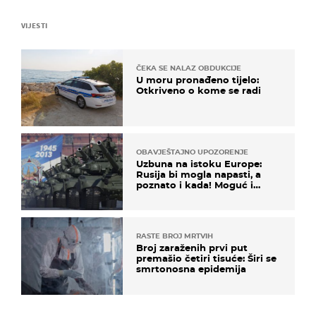
VIJESTI
ČEKA SE NALAZ OBDUKCIJE
U moru pronađeno tijelo:
Otkriveno o kome se radi
OBAVJEŠTAJNO UPOZORENJE
Uzbuna na istoku Europe:
Rusija bi mogla napasti, a
poznato i kada! Moguć i
kopneni upad u članicu
NATO-a
RASTE BROJ MRTVIH
Broj zaraženih prvi put
premašio četiri tisuće: Širi se
smrtonosna epidemija