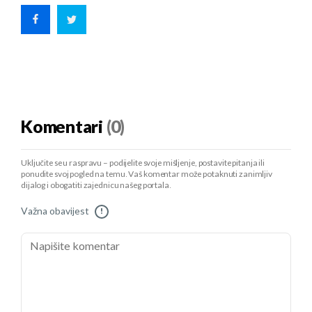
Komentari
(0)
Uključite se u raspravu – podijelite svoje mišljenje, postavite pitanja ili
ponudite svoj pogled na temu. Vaš komentar može potaknuti zanimljiv
dijalog i obogatiti zajednicu našeg portala.
Važna obavijest
!