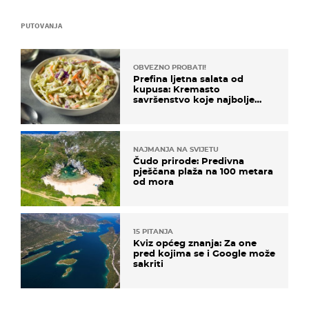
PUTOVANJA
OBVEZNO PROBATI!
Prefina ljetna salata od
kupusa: Kremasto
savršenstvo koje najbolje
paše uz pečeno meso
NAJMANJA NA SVIJETU
Čudo prirode: Predivna
pješčana plaža na 100 metara
od mora
15 PITANJA
Kviz općeg znanja: Za one
pred kojima se i Google može
sakriti