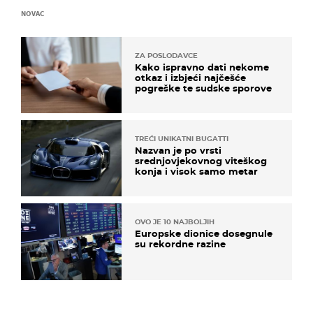
NOVAC
ZA POSLODAVCE
Kako ispravno dati nekome
otkaz i izbjeći najčešće
pogreške te sudske sporove
TREĆI UNIKATNI BUGATTI
Nazvan je po vrsti
srednjovjekovnog viteškog
konja i visok samo metar
OVO JE 10 NAJBOLJIH
Europske dionice dosegnule
su rekordne razine