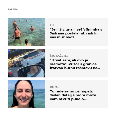
ZABAVA
LOL
"Je li živ, zna li se?": Snimka s
Jadrana postala hit, radi li i
vaš muž ovo?
ŠTO KAŽETE?
"Hrvat sam, ali ovo je
sramota": Prizor s granice
izazvao burnu raspravu na
društvenim mrežama
HMM…
To rade samo psihopati:
Jedan detalj s mora može
vam otkriti puno o
prijateljima