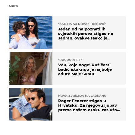
SHOW
"KAO DA SU NOVAK ĐOKOVIĆ"
Jedan od najpoznatijih
svjetskih parova stigao na
Jadran, ovakve reakcije
vjerojatno nisu očekivali
"UUUUUUFFFF"
Vau, koje noge! Ružičasti
badić istaknuo je najbolje
adute Maje Šuput
NOVA ZVIJEZDA NA JADRANU
Roger Federer stigao u
Hrvatsku! Za njegovu ljubav
prema našem otoku zaslužan
je jedan poznati Hrvat