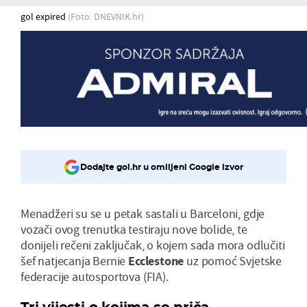
gol expired
(Foto: DNEVNIK.hr)
Dodajte gol.hr u omiljeni Google izvor
Menadžeri su se u petak sastali u Barceloni, gdje
vozači ovog trenutka testiraju nove bolide, te
donijeli rečeni zaključak, o kojem sada mora odlučiti
šef natjecanja Bernie
Ecclestone
uz pomoć Svjetske
federacije autosportova (FIA).
Tri vijesti o kojima se priča