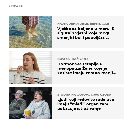
ZDRAVLJE
NAJSIGURNIJI OBLIK REKREACIJE
Vježbe za koljeno u moru: 5
sigurnih vježbi koje mogu
smanjiti bol i poboljšati
pokretljivost
NOVO ISTRAŽIVANJE
Hormonska terapija u
menopauzi: Žene koje je
koriste imaju znatno manji
rizik od ovoga
STUDIJA NA GOTOVO 1.900 OSOBA
Ljudi koji redovito rade ovo
imaju “mlađi” organizam,
pokazuje istraživanje