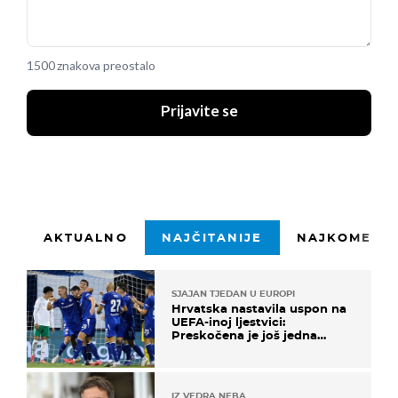
1500 znakova preostalo
Prijavite se
AKTUALNO
NAJČITANIJE
NAJKOMENTI
SJAJAN TJEDAN U EUROPI
Hrvatska nastavila uspon na
UEFA-inoj ljestvici:
Preskočena je još jedna
država
IZ VEDRA NEBA