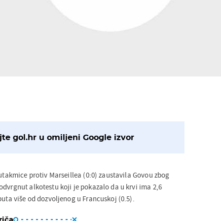
te gol.hr u omiljeni Google izvor
 utakmice protiv Marseillea (0:0) zaustavila Govou zbog
dvrgnut alkotestu koji je pokazalo da u krvi ima 2,6
puta više od dozvoljenog u Francuskoj (0.5).
riča