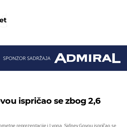
t
et
ovou ispričao se zbog 2,6
etne reprezentacije i Lyona, Sidney Govou ispričao se