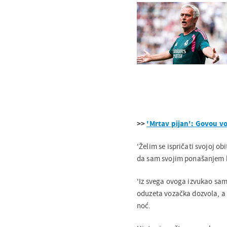
>>
'Mrtav pijan': Govou vo
'Želim se ispričati svojoj o
da sam svojim ponašanjem bac
'Iz svega ovoga izvukao sam
oduzeta vozačka dozvola, a p
noć.