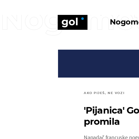
Nogome
Nogom
AKO PIJEŠ, NE VOZI
'Pijanica' G
promila
Napadač francuske nogom