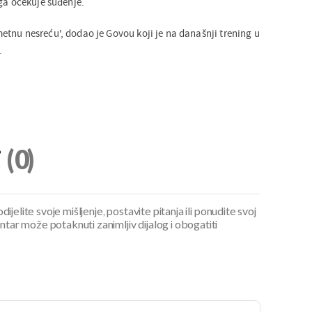
 ga očekuje suđenje.
tnu nesreću', dodao je Govou koji je na današnji trening u
.
i
(0)
ijelite svoje mišljenje, postavite pitanja ili ponudite svoj
ar može potaknuti zanimljiv dijalog i obogatiti