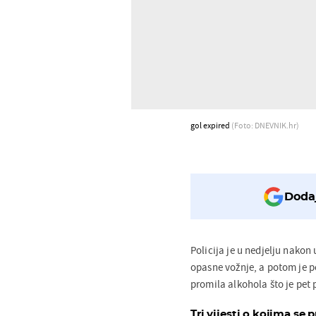
gol expired
(Foto: DNEVNIK.hr)
Dodaj
Policija je u nedjelju nakon
opasne vožnje, a potom je po
promila alkohola što je pet 
Tri vijesti o kojima se p