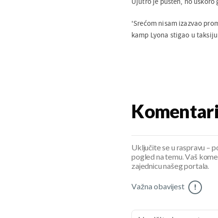
Ujutro je pušten, no uskoro
'Srećom nisam izazvao prome
kamp Lyona stigao u taksiju
Komentar
Uključite se u raspravu – pod
pogled na temu. Vaš koment
zajednicu našeg portala.
Važna obavijest
!