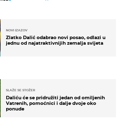
NOVI IZAZOV
Zlatko Dalić odabrao novi posao, odlazi u
jednu od najatraktivnijih zemalja svijeta
SLAŽE SE STOŽER
Daliću će se pridružiti jedan od omiljenih
Vatrenih, pomoćnici i dalje dvoje oko
ponude