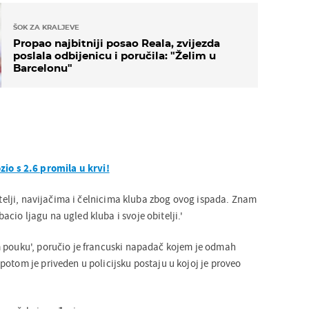
ŠOK ZA KRALJEVE
Propao najbitniji posao Reala, zvijezda
poslala odbijenicu i poručila: "Želim u
Barcelonu"
zio s 2.6 promila u krvi!
bitelji, navijačima i čelnicima kluba zbog ovog ispada. Znam
io ljagu na ugled kluba i svoje obitelji.'
 pouku', poručio je francuski napadač kojem je odmah
otom je priveden u policijsku postaju u kojoj je proveo