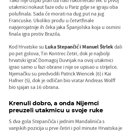
Tako nije uspio plan da naši rukometaši već u prvoj
utakmici nokaut faze odu u Pariz gdje se igraju oba
polufinala. Sada će morati na dug put na jug
Francuske. Ukoliko prođu u četvrtfinale
najvjerojatnije ih čeka jaka Španjolska koja u osmini
finala igra protiv Brazila.
Kod Hrvatske su
Luka Stepančić i Manuel Štrlek
dali
po pet golova, Tin Kontrec četiri, dok je najbolji
hrvatski igrač Domagoj Duvnjak na ovoj utakmici
igrao samo u fazi obrane i nije se upisao u strijelce.
Njemačku su predvodili Patrick Wiencek (6) i Kai
Hafner (5), dok je odličan bio vratar Andreas Wolff
bio sjajan sa 16 obrana.
Krenuli dobro, a onda Nijemci
preuzeli utakmicu u svoje ruke
S dva gola Stepančića i jednim Mandalinića s
vanjskih pozicija u prve četiri i pol minute Hrvatska je