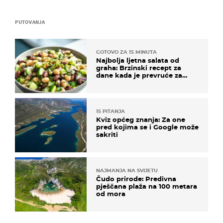
PUTOVANJA
GOTOVO ZA 15 MINUTA
Najbolja ljetna salata od
graha: Brzinski recept za
dane kada je prevruće za
kuhanje
15 PITANJA
Kviz općeg znanja: Za one
pred kojima se i Google može
sakriti
NAJMANJA NA SVIJETU
Čudo prirode: Predivna
pješčana plaža na 100 metara
od mora