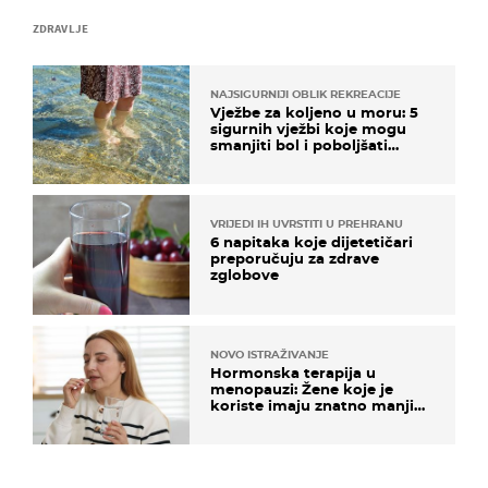
ZDRAVLJE
NAJSIGURNIJI OBLIK REKREACIJE
Vježbe za koljeno u moru: 5
sigurnih vježbi koje mogu
smanjiti bol i poboljšati
pokretljivost
VRIJEDI IH UVRSTITI U PREHRANU
6 napitaka koje dijetetičari
preporučuju za zdrave
zglobove
NOVO ISTRAŽIVANJE
Hormonska terapija u
menopauzi: Žene koje je
koriste imaju znatno manji
rizik od ovoga