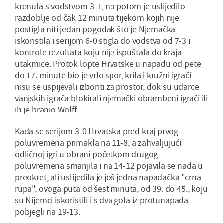
krenula s vodstvom 3-1, no potom je uslijedilo
razdoblje od čak 12 minuta tijekom kojih nije
postigla niti jedan pogodak što je Njemačka
iskoristila i serijom 6-0 stigla do vodstva od 7-3 i
kontrole rezultata koju nije ispuštala do kraja
utakmice. Protok lopte Hrvatske u napadu od pete
do 17. minute bio je vrlo spor, krila i kružni igrači
nisu se uspijevali izboriti za prostor, dok su udarce
vanjskih igrača blokirali njemački obrambeni igrači ili
ih je branio Wolff.
Kada se serijom 3-0 Hrvatska pred kraj prvog
poluvremena primakla na 11-8, a zahvaljujući
odličnoj igri u obrani početkom drugog
poluvremena smanjila i na 14-12 pojavila se nada u
preokret, ali uslijedila je još jedna napadačka "crna
rupa", ovoga puta od šest minuta, od 39. do 45., koju
su Nijemci iskoristili i s dva gola iz protunapada
pobjegli na 19-13.