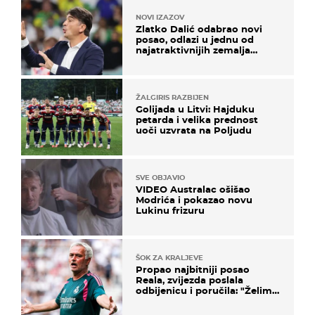
NOVI IZAZOV
Zlatko Dalić odabrao novi
posao, odlazi u jednu od
najatraktivnijih zemalja
svijeta
ŽALGIRIS RAZBIJEN
Golijada u Litvi: Hajduku
petarda i velika prednost
uoči uzvrata na Poljudu
SVE OBJAVIO
VIDEO Australac ošišao
Modrića i pokazao novu
Lukinu frizuru
ŠOK ZA KRALJEVE
Propao najbitniji posao
Reala, zvijezda poslala
odbijenicu i poručila: "Želim
u Barcelonu"