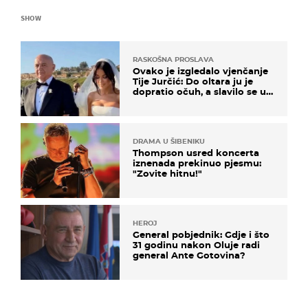
SHOW
RASKOŠNA PROSLAVA
Ovako je izgledalo vjenčanje
Tije Jurčić: Do oltara ju je
dopratio očuh, a slavilo se uz
Olivera i Rozgu
DRAMA U ŠIBENIKU
Thompson usred koncerta
iznenada prekinuo pjesmu:
"Zovite hitnu!"
HEROJ
General pobjednik: Gdje i što
31 godinu nakon Oluje radi
general Ante Gotovina?