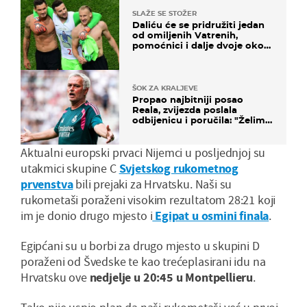
SLAŽE SE STOŽER
Daliću će se pridružiti jedan
od omiljenih Vatrenih,
pomoćnici i dalje dvoje oko
ponude
ŠOK ZA KRALJEVE
Propao najbitniji posao
Reala, zvijezda poslala
odbijenicu i poručila: "Želim
u Barcelonu"
Aktualni europski prvaci Nijemci u posljednjoj su
utakmici skupine C
Svjetskog rukometnog
prvenstva
bili prejaki za Hrvatsku. Naši su
rukometaši poraženi visokim rezultatom 28:21 koji
im je donio drugo mjesto i
Egipat u osmini finala
.
Egipćani su u borbi za drugo mjesto u skupini D
poraženi od Švedske te kao trećeplasirani idu na
Hrvatsku ove
nedjelje u 20:45 u Montpellieru
.