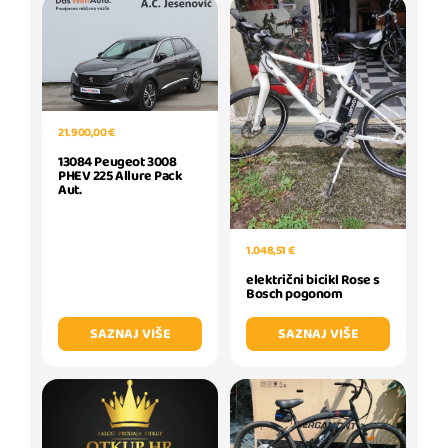
21.900,00 €
13084 Peugeot 3008
PHEV 225 Allure Pack
Aut.
1.048,51 €
električni bicikl Rose s
Bosch pogonom
SAZNAJ VIŠE
SAZNAJ VIŠE