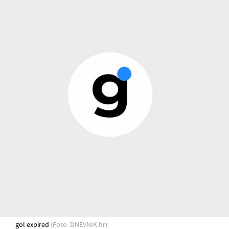
gol expired
(Foto: DNEVNIK.hr)