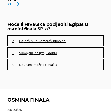
da, naši su rukometaši puno bolji
sumnjam, ne igraju dobro
Hoće li Hrvatska pobijediti Egipat u
osmini finala SP-a?
ne znam, može biti svašta
da, naši su rukometaši puno bolji
sumnjam, ne igraju dobro
ne znam, može biti svašta
OSMINA FINALA
Subota: