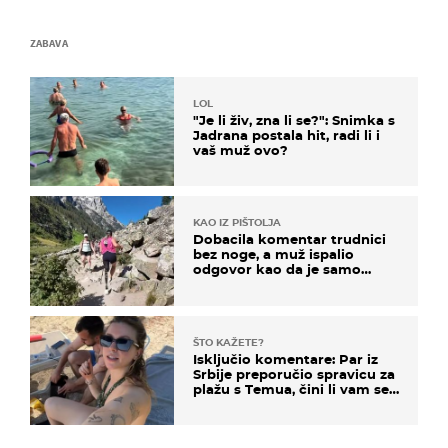
ZABAVA
LOL
"Je li živ, zna li se?": Snimka s
Jadrana postala hit, radi li i
vaš muž ovo?
KAO IZ PIŠTOLJA
Dobacila komentar trudnici
bez noge, a muž ispalio
odgovor kao da je samo
čekao…
ŠTO KAŽETE?
Isključio komentare: Par iz
Srbije preporučio spravicu za
plažu s Temua, čini li vam se
ovo sigurnim?