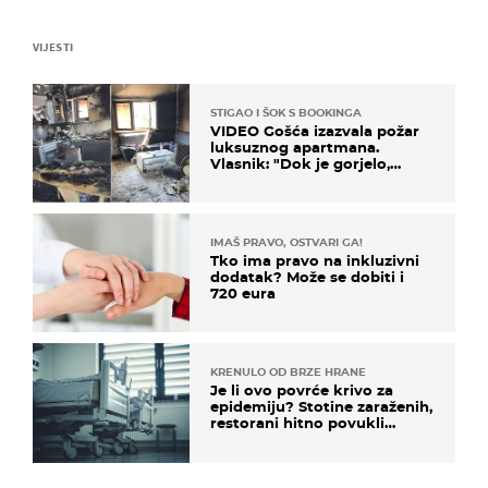
VIJESTI
STIGAO I ŠOK S BOOKINGA
VIDEO Gošća izazvala požar
luksuznog apartmana.
Vlasnik: "Dok je gorjelo,
smijali su se, pili i pokazivali
mi srednji prst"
IMAŠ PRAVO, OSTVARI GA!
Tko ima pravo na inkluzivni
dodatak? Može se dobiti i
720 eura
KRENULO OD BRZE HRANE
Je li ovo povrće krivo za
epidemiju? Stotine zaraženih,
restorani hitno povukli
proizvod