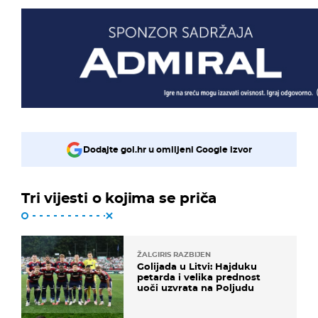
Dodajte gol.hr u omiljeni Google izvor
Tri vijesti o kojima se priča
ŽALGIRIS RAZBIJEN
Golijada u Litvi: Hajduku
petarda i velika prednost
uoči uzvrata na Poljudu