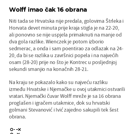
Wolff imao čak 16 obrana
Niti tada se Hrvatska nije predala, golovima Štrleka i
Horvata devet minuta prije kraja stigla je na 22-20,
ali ponovno se nije uspjela primaknuti na manje od
dva gola razlike. Wienczek je potom izborio
sedmerac, a onda i sam poentirao za odlazak na 24-
20, da bi se razlika u završnici popela i na najvećih
osam (28-20) prije no što je Kontrec u posljednjoj
sekundi smanjio na konačnih 28-21.
Na kraju se pokazalo kako su najveću razliku
između Hrvatske i Njemačke u ovoj utakmici ostvarili
vratari. Njemački čuvar Wolff mreže je sa 16 obrana
proglašen i igračem utakmice, dok su hrvatski
golmani Stevanović i Ivić zajedno sakupili tek šest
obrana.