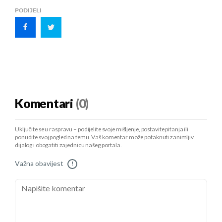
PODIJELI
Komentari
(0)
Uključite se u raspravu – podijelite svoje mišljenje, postavite pitanja ili
ponudite svoj pogled na temu. Vaš komentar može potaknuti zanimljiv
dijalog i obogatiti zajednicu našeg portala.
Važna obavijest
!