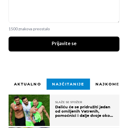
1500 znakova preostalo
Prijavite se
AKTUALNO
NAJČITANIJE
NAJKOMENTI
SLAŽE SE STOŽER
Daliću će se pridružiti jedan
od omiljenih Vatrenih,
pomoćnici i dalje dvoje oko
ponude