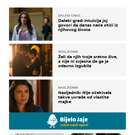
DALEKI GRAD
Daleki grad: Intuicija joj
govori da danas neće otići iz
njihovog života
NASLJEDNIK
Želi da njih troje sretno žive,
a nije ni svjesna da ga je
odavno izgubila
NASLJEDNIK
Nasljednik: Nije očekivala
takve uvrede od vlastite
majke