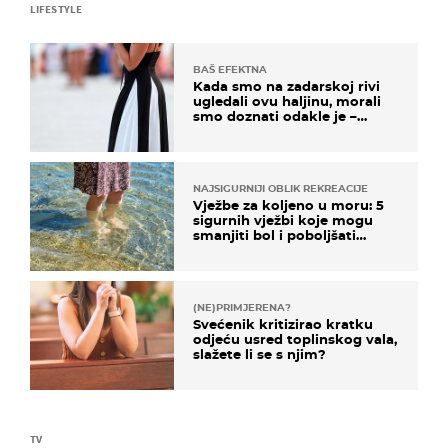
LIFESTYLE
BAŠ EFEKTNA
Kada smo na zadarskoj rivi
ugledali ovu haljinu, morali
smo doznati odakle je –
košta samo 18 eura
NAJSIGURNIJI OBLIK REKREACIJE
Vježbe za koljeno u moru: 5
sigurnih vježbi koje mogu
smanjiti bol i poboljšati
pokretljivost
(NE)PRIMJERENA?
Svećenik kritizirao kratku
odjeću usred toplinskog vala,
slažete li se s njim?
TV