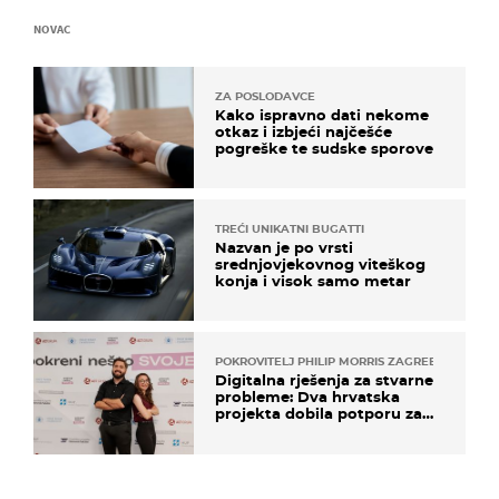
NOVAC
ZA POSLODAVCE
Kako ispravno dati nekome
otkaz i izbjeći najčešće
pogreške te sudske sporove
TREĆI UNIKATNI BUGATTI
Nazvan je po vrsti
srednjovjekovnog viteškog
konja i visok samo metar
POKROVITELJ PHILIP MORRIS ZAGREB
Digitalna rješenja za stvarne
probleme: Dva hrvatska
projekta dobila potporu za
razvoj