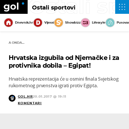
Ostali sp
Ostali sportovi
Dnevnik.hr
Vijesti
Showbizz
Lifestyle
Putova
A ONDA...
Hrvatska izgubila od Njemačke i za
protivnika dobila – Egipat!
Hrvatska reprezentacija će u osmini finala Svjetskog
rukometnog prvenstva igrati protiv Egipta.
GOL.HR
20.01.2017 @ 19:11
KOMENTARI