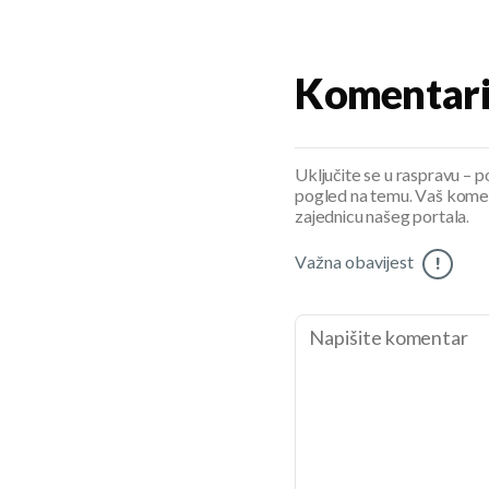
Komentar
Uključite se u raspravu – pod
pogled na temu. Vaš koment
zajednicu našeg portala.
Važna obavijest
!