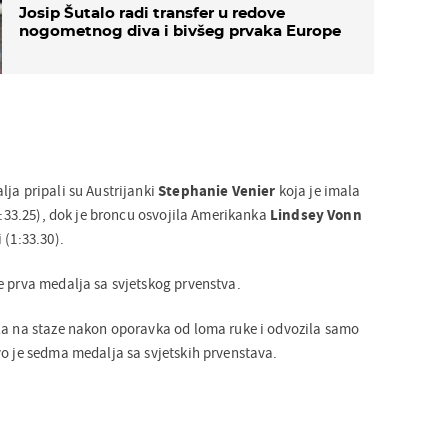
Josip Šutalo radi transfer u redove
nogometnog diva i bivšeg prvaka Europe
ja pripali su Austrijanki
Stephanie Venier
koja je imala
(1:33.25), dok je broncu osvojila Amerikanka
Lindsey Vonn
 (1:33.30).
e prva medalja sa svjetskog prvenstva.
la na staze nakon oporavka od loma ruke i odvozila samo
vo je sedma medalja sa svjetskih prvenstava.