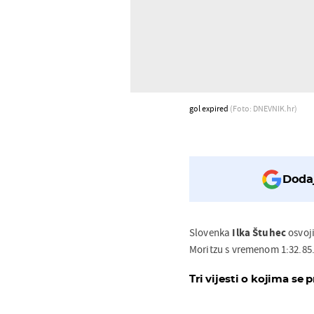
gol expired
(Foto: DNEVNIK.hr)
Dodaj
Slovenka
Ilka Štuhec
osvoji
Moritzu s vremenom 1:32.85
Tri vijesti o kojima se p