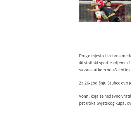
Drugo mjesto i srebrna medal
40 stotinki sporije vrijeme 
sa zaostatkom od 45 stotinki
Za 26-godišnju Štuhec ovo j
Vonn, koja se nedavno vrati
pet utrka Svjetskog kupa, o