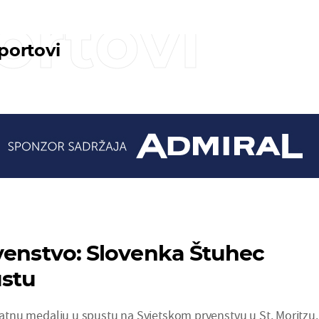
ortovi
sportovi
venstvo: Slovenka Štuhec
ustu
zlatnu medalju u spustu na Svjetskom prvenstvu u St. Moritzu.