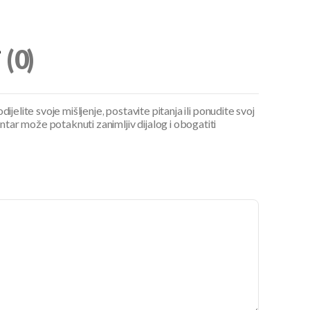
i
(0)
ijelite svoje mišljenje, postavite pitanja ili ponudite svoj
ar može potaknuti zanimljiv dijalog i obogatiti