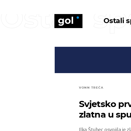
Ostali sp
Ostali 
VONN TREĆA
Svjetsko pr
zlatna u sp
Ilka Štuhec osvojila je 