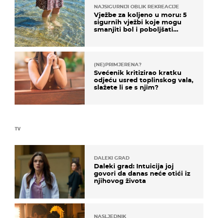
NAJSIGURNIJI OBLIK REKREACIJE
Vježbe za koljeno u moru: 5
sigurnih vježbi koje mogu
smanjiti bol i poboljšati
pokretljivost
(NE)PRIMJERENA?
Svećenik kritizirao kratku
odjeću usred toplinskog vala,
slažete li se s njim?
TV
DALEKI GRAD
Daleki grad: Intuicija joj
govori da danas neće otići iz
njihovog života
NASLJEDNIK