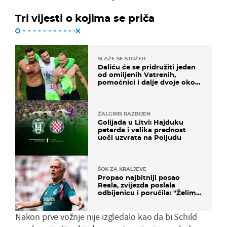
Tri vijesti o kojima se priča
SLAŽE SE STOŽER
Daliću će se pridružiti jedan
od omiljenih Vatrenih,
pomoćnici i dalje dvoje oko
ponude
ŽALGIRIS RAZBIJEN
Golijada u Litvi: Hajduku
petarda i velika prednost
uoči uzvrata na Poljudu
ŠOK ZA KRALJEVE
Propao najbitniji posao
Reala, zvijezda poslala
odbijenicu i poručila: "Želim
u Barcelonu"
Nakon prve vožnje nije izgledalo kao da bi Schild