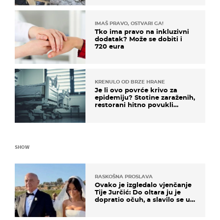
mi srednji prst"
IMAŠ PRAVO, OSTVARI GA!
Tko ima pravo na inkluzivni
dodatak? Može se dobiti i
720 eura
KRENULO OD BRZE HRANE
Je li ovo povrće krivo za
epidemiju? Stotine zaraženih,
restorani hitno povukli
proizvod
SHOW
RASKOŠNA PROSLAVA
Ovako je izgledalo vjenčanje
Tije Jurčić: Do oltara ju je
dopratio očuh, a slavilo se uz
Olivera i Rozgu