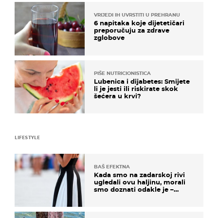
VRIJEDI IH UVRSTITI U PREHRANU
6 napitaka koje dijetetičari
preporučuju za zdrave
zglobove
PIŠE NUTRICIONISTICA
Lubenica i dijabetes: Smijete
li je jesti ili riskirate skok
šećera u krvi?
LIFESTYLE
BAŠ EFEKTNA
Kada smo na zadarskoj rivi
ugledali ovu haljinu, morali
smo doznati odakle je –
košta samo 18 eura