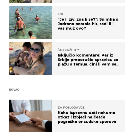
LOL
"Je li živ, zna li se?": Snimka s
Jadrana postala hit, radi li i
vaš muž ovo?
ŠTO KAŽETE?
Isključio komentare: Par iz
Srbije preporučio spravicu za
plažu s Temua, čini li vam se
ovo sigurnim?
NOVAC
ZA POSLODAVCE
Kako ispravno dati nekome
otkaz i izbjeći najčešće
pogreške te sudske sporove