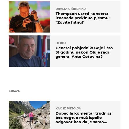
DRAMA U ŠIBENIKU
Thompson usred koncerta
iznenada prekinuo pjesmu:
"Zovite hitnu!"
HEROJ
General pobjednik: Gdje i što
31 godinu nakon Oluje radi
general Ante Gotovina?
ZABAVA
KAO IZ PIŠTOLJA
Dobacila komentar trudnici
bez noge, a muž ispalio
odgovor kao da je samo
čekao…