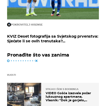
POKROVITELJ HISENSE
KVIZ Deset fotografija sa Svjetskog prvenstva:
Sjećate li se ovih trenutaka?...
Pronađite što vas zanima
VIJESTI
STIGAO I ŠOK S BOOKINGA
VIDEO Gošća izazvala požar
luksuznog apartmana.
Vlasnik: "Dok je gorjelo,
smijali su se, pili i pokazivali