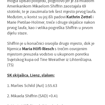
mogla upisati pobjedu, pogotovo jer je za mladom
Amerikankom Mikaelom Shiffrin zaostajala 69
stotinki, te je zauzimala tek šest mjesto prvog laufa.
Međutim, u korist su joj išli padovi
Kathrin Zettel
i
Marie Pietilae-Holmer, treće i druge skijašice nakon
prvog laufa, kao i velika pogreška Shiffrin u prvom
dijelu staze.
Shiffrin je u konačnici osvojila drugo mjesto, dok je
Njemica
Maria Höfl-Riesch
s trećim osvojenim
mjestom preuzela vodstvo u ukupnom poretku
Svjetskog kupa od Tine Weirather iz Lihtenštajna.
(TS)
SK skijašica, Lienz, slalom:
1. Marlies Schild (Aut) 1:55.63
2. Mikaela Shiffrin (SAD) +0.41