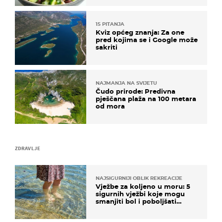
15 PITANJA
Kviz općeg znanja: Za one
pred kojima se i Google može
sakriti
NAJMANJA NA SVIJETU
Čudo prirode: Predivna
pješčana plaža na 100 metara
od mora
ZDRAVLJE
NAJSIGURNIJI OBLIK REKREACIJE
Vježbe za koljeno u moru: 5
sigurnih vježbi koje mogu
smanjiti bol i poboljšati
pokretljivost