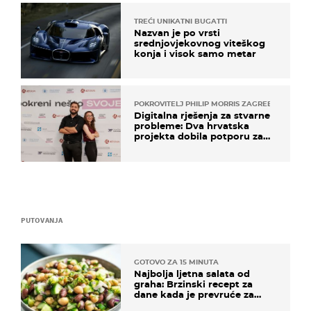
TREĆI UNIKATNI BUGATTI
Nazvan je po vrsti
srednjovjekovnog viteškog
konja i visok samo metar
POKROVITELJ PHILIP MORRIS ZAGREB
Digitalna rješenja za stvarne
probleme: Dva hrvatska
projekta dobila potporu za
razvoj
PUTOVANJA
GOTOVO ZA 15 MINUTA
Najbolja ljetna salata od
graha: Brzinski recept za
dane kada je prevruće za
kuhanje