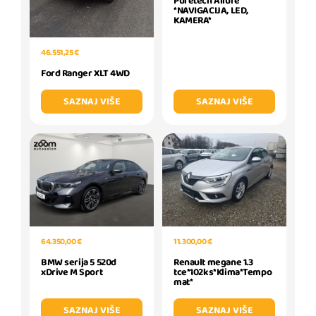
Puretech Allure
*NAVIGACIJA, LED,
KAMERA*
46.551,25 €
Ford Ranger XLT 4WD
SAZNAJ VIŠE
SAZNAJ VIŠE
64.350,00 €
11.300,00 €
BMW serija 5 520d
Renault megane 1.3
xDrive M Sport
tce*102ks*Klima*Tempo
mat*
SAZNAJ VIŠE
SAZNAJ VIŠE