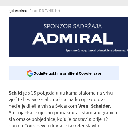
gol expired
(Foto: DNEVNIK.hr)
Dodajte gol.hr u omiljeni Google izvor
Schild
je s 35 pobjeda u utrkama slaloma na vrhu
vječite ljestvice slalomašica, na kojoj je do ove
nedjelje dijelila vrh sa Švicarkom
Vreni Scheider
.
Austrijanka je ujedno pomaknula i starosnu granicu
slalomske pobjednice, koju je postavila prije 12
dana u Courchevelu kada je također slavila.