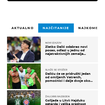
AKTUALNO
NAJČITANIJE
NAJKOMENTI
NOVI IZAZOV
Zlatko Dalić odabrao novi
posao, odlazi u jednu od
najatraktivnijih zemalja
svijeta
SLAŽE SE STOŽER
Daliću će se pridružiti jedan
od omiljenih Vatrenih,
pomoćnici i dalje dvoje oko
ponude
ŽALGIRIS RAZBIJEN
Golijada u Litvi: Hajduku
petarda i velika prednost