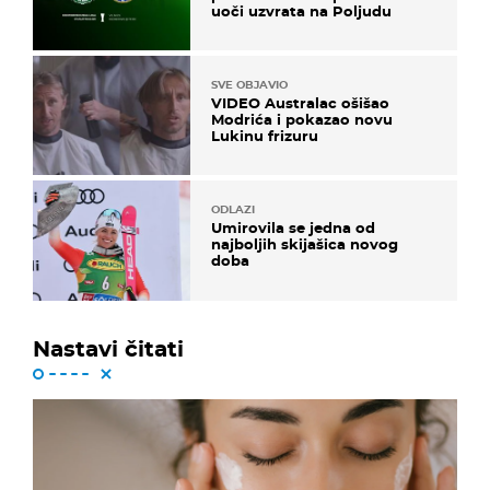
uoči uzvrata na Poljudu
SVE OBJAVIO
VIDEO Australac ošišao
Modrića i pokazao novu
Lukinu frizuru
ODLAZI
Umirovila se jedna od
najboljih skijašica novog
doba
Nastavi čitati