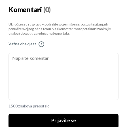
Komentari
(0)
Uključite se u raspravu – podijelite svoje mišljenje, postavite pitanja ili
ponudite svoj pogled na temu. Vaš komentar može potaknuti zanimljiv
dijalog i obogatiti zajednicu našeg portala.
Važna obavijest
!
1500 znakova preostalo
Prijavite se