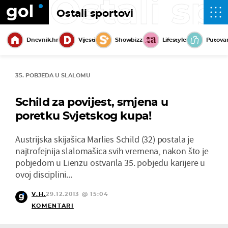
Ostali sp
Ostali sportovi
Dnevnik.hr
Vijesti
Showbizz
Lifestyle
Putova
35. POBJEDA U SLALOMU
Schild za povijest, smjena u
poretku Svjetskog kupa!
Austrijska skijašica Marlies Schild (32) postala je
najtrofejnija slalomašica svih vremena, nakon što je
pobjedom u Lienzu ostvarila 35. pobjedu karijere u
ovoj disciplini...
V.H.
29.12.2013 @ 15:04
KOMENTARI