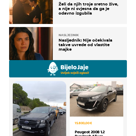
Želi da njih troje sretno žive,
a nije ni svjesna da ga je
odavno izgubila
NASLJEDNIK
Nasljednik: Nije očekivala
takve uvrede od vlastite
majke
15.800,00 €
Peugeot 2008 1.2