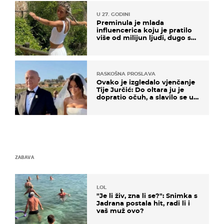
U 27. GODINI
Preminula je mlada
influencerica koju je pratilo
više od milijun ljudi, dugo se
borila s opakom bolesti
RASKOŠNA PROSLAVA
Ovako je izgledalo vjenčanje
Tije Jurčić: Do oltara ju je
dopratio očuh, a slavilo se uz
Olivera i Rozgu
ZABAVA
LOL
"Je li živ, zna li se?": Snimka s
Jadrana postala hit, radi li i
vaš muž ovo?