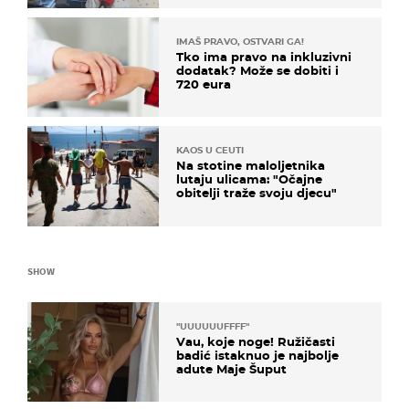
IMAŠ PRAVO, OSTVARI GA!
Tko ima pravo na inkluzivni
dodatak? Može se dobiti i
720 eura
KAOS U CEUTI
Na stotine maloljetnika
lutaju ulicama: "Očajne
obitelji traže svoju djecu"
SHOW
"UUUUUUFFFF"
Vau, koje noge! Ružičasti
badić istaknuo je najbolje
adute Maje Šuput