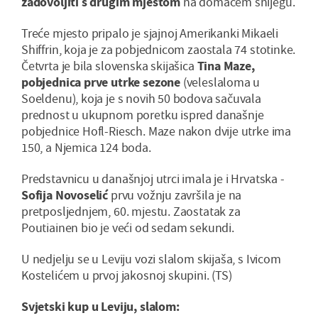
zadovoljiti s drugim mjestom
na domaćem snijegu.
Treće mjesto pripalo je sjajnoj Amerikanki Mikaeli
Shiffrin, koja je za pobjednicom zaostala 74 stotinke.
Četvrta je bila slovenska skijašica
Tina Maze,
pobjednica prve utrke sezone
(veleslaloma u
Soeldenu), koja je s novih 50 bodova sačuvala
prednost u ukupnom poretku ispred današnje
pobjednice Hofl-Riesch. Maze nakon dvije utrke ima
150, a Njemica 124 boda.
Predstavnicu u današnjoj utrci imala je i Hrvatska -
Sofija Novoselić
prvu vožnju završila je na
pretposljednjem, 60. mjestu. Zaostatak za
Poutiainen bio je veći od sedam sekundi.
U nedjelju se u Leviju vozi slalom skijaša, s Ivicom
Kostelićem u prvoj jakosnoj skupini. (TS)
Svjetski kup u Leviju, slalom: