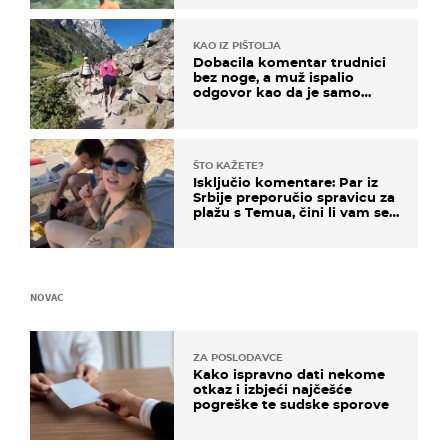
KAO IZ PIŠTOLJA
Dobacila komentar trudnici
bez noge, a muž ispalio
odgovor kao da je samo
čekao…
ŠTO KAŽETE?
Isključio komentare: Par iz
Srbije preporučio spravicu za
plažu s Temua, čini li vam se
ovo sigurnim?
NOVAC
ZA POSLODAVCE
Kako ispravno dati nekome
otkaz i izbjeći najčešće
pogreške te sudske sporove