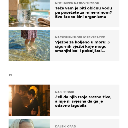
NIJE UVIJEK NAJBOLJI IZBOR
Teže vam je piti običnu vodu
pa posežete za mineralnom?
Evo što to čini organizmu
NAJSIGURNIJI OBLIK REKREACIJE
Vježbe za koljeno u moru: 5
sigurnih vježbi koje mogu
smanjiti bol i poboljšati
pokretljivost
TV
NASLJEDNIK
Želi da njih troje sretno žive,
a nije ni svjesna da ga je
odavno izgubila
DALEKI GRAD