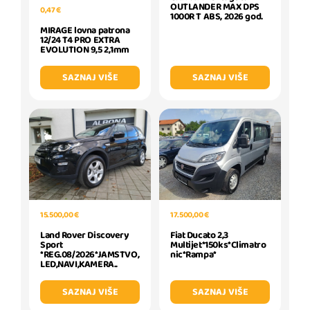
OUTLANDER MAX DPS
0,47 €
1000R T ABS, 2026 god.
MIRAGE lovna patrona
12/24 T4 PRO EXTRA
EVOLUTION 9,5 2,1mm
SAZNAJ VIŠE
SAZNAJ VIŠE
15.500,00 €
17.500,00 €
Land Rover Discovery
Fiat Ducato 2,3
Sport
Multijet*150ks*Climatro
*REG.08/2026*JAMSTVO,
nic*Rampa*
LED,NAVI,KAMERA..
SAZNAJ VIŠE
SAZNAJ VIŠE