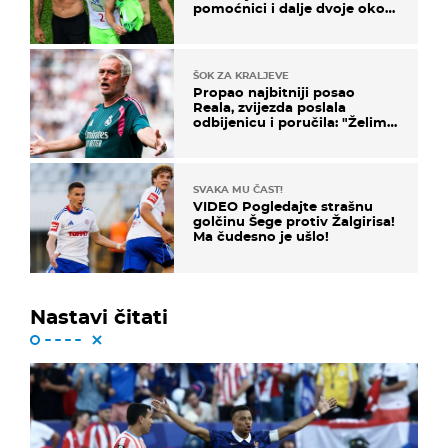
pomoćnici i dalje dvoje oko
ponude
ŠOK ZA KRALJEVE
Propao najbitniji posao
Reala, zvijezda poslala
odbijenicu i poručila: "Želim
u Barcelonu"
SVAKA MU ČAST!
VIDEO Pogledajte strašnu
golčinu Šege protiv Žalgirisa!
Ma čudesno je ušlo!
Nastavi čitati