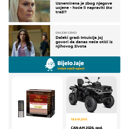
Uznemirena je zbog njegove
ucjene - hoće li napraviti što
traži?
DALEKI GRAD
Daleki grad: Intuicija joj
govori da danas neće otići iz
njihovog života
18.647,00 €
CAN-AM 2026. god.