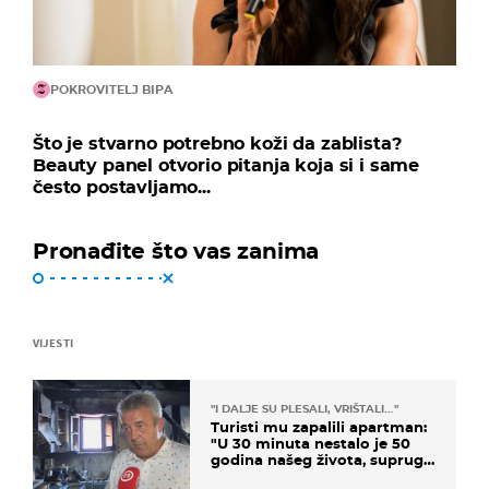
POKROVITELJ BIPA
Što je stvarno potrebno koži da zablista?
Beauty panel otvorio pitanja koja si i same
često postavljamo...
Pronađite što vas zanima
VIJESTI
"I DALJE SU PLESALI, VRIŠTALI..."
Turisti mu zapalili apartman:
"U 30 minuta nestalo je 50
godina našeg života, supruga
i ja ne možemo oka sklopiti"