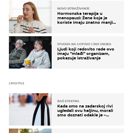
NOVO ISTRAŽIVANJE
Hormonska terapija u
menopauzi: Žene koje je
koriste imaju znatno manji
rizik od ovoga
STUDIJA NA GOTOVO 1.900 OSOBA
Ljudi koji redovito rade ovo
imaju “mlađi” organizam,
pokazuje istraživanje
LIFESTYLE
BAŠ EFEKTNA
Kada smo na zadarskoj rivi
ugledali ovu haljinu, morali
smo doznati odakle je –
košta samo 18 eura