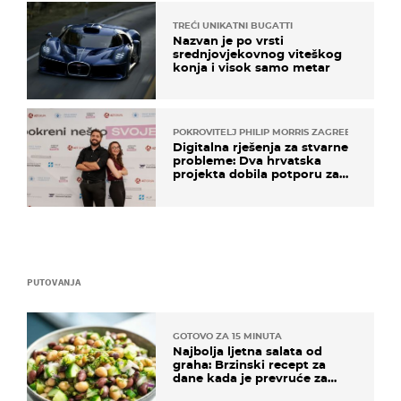
TREĆI UNIKATNI BUGATTI
Nazvan je po vrsti
srednjovjekovnog viteškog
konja i visok samo metar
POKROVITELJ PHILIP MORRIS ZAGREB
Digitalna rješenja za stvarne
probleme: Dva hrvatska
projekta dobila potporu za
razvoj
PUTOVANJA
GOTOVO ZA 15 MINUTA
Najbolja ljetna salata od
graha: Brzinski recept za
dane kada je prevruće za
kuhanje