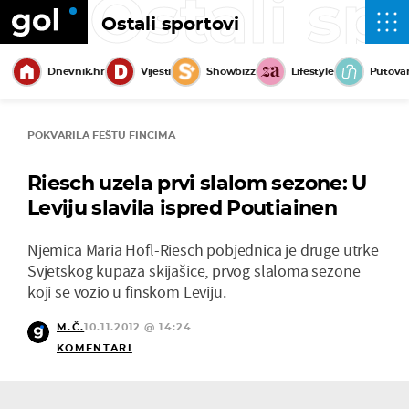
Ostali sp
Ostali sportovi
Dnevnik.hr
Vijesti
Showbizz
Lifestyle
Putova
POKVARILA FEŠTU FINCIMA
Riesch uzela prvi slalom sezone: U
Leviju slavila ispred Poutiainen
Njemica Maria Hofl-Riesch pobjednica je druge utrke
Svjetskog kupaza skijašice, prvog slaloma sezone
koji se vozio u finskom Leviju.
M.Č.
10.11.2012 @ 14:24
KOMENTARI