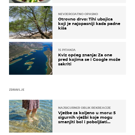
NEVJEROJATNO OPASNO
Otrovno drvo: Tihi ubojica
koji je najopasniji kada padne
kiša
15 PITANJA
Kviz općeg znanja: Za one
pred kojima se i Google može
sakriti
ZDRAVLJE
NAJSIGURNIJI OBLIK REKREACIJE
Vježbe za koljeno u moru: 5
sigurnih vježbi koje mogu
smanjiti bol i poboljšati
pokretljivost