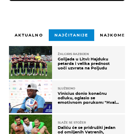
AKTUALNO
NAJČITANIJE
NAJKOMENTI
ŽALGIRIS RAZBIJEN
Golijada u Litvi: Hajduku
petarda i velika prednost
uoči uzvrata na Poljudu
SLUŽBENO
Vinicius donio konačnu
odluku, oglasio se
emotivnom porukom: "Hvala
vam svima"
SLAŽE SE STOŽER
Daliću će se pridružiti jedan
od omiljenih Vatrenih,