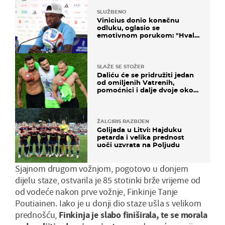
SLUŽBENO
Vinicius donio konačnu
odluku, oglasio se
emotivnom porukom: "Hvala
vam svima"
SLAŽE SE STOŽER
Daliću će se pridružiti jedan
od omiljenih Vatrenih,
pomoćnici i dalje dvoje oko
ponude
ŽALGIRIS RAZBIJEN
Golijada u Litvi: Hajduku
petarda i velika prednost
uoči uzvrata na Poljudu
Sjajnom drugom vožnjom, pogotovo u donjem
dijelu staze, ostvarila je 85 stotinki brže vrijeme od
od vodeće nakon prve vožnje, Finkinje Tanje
Poutiainen. Iako je u donji dio staze ušla s velikom
prednošću,
Finkinja je slabo finiširala, te se morala