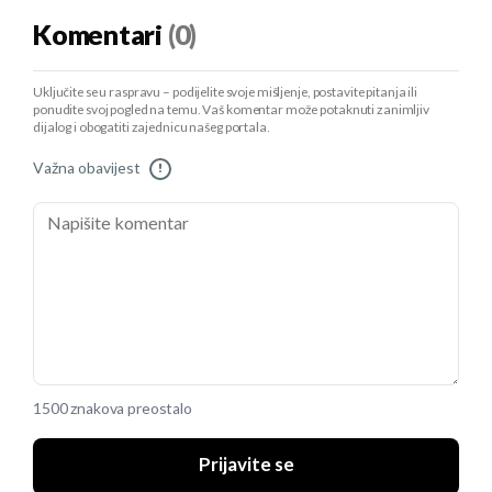
Komentari
(0)
Uključite se u raspravu – podijelite svoje mišljenje, postavite pitanja ili
ponudite svoj pogled na temu. Vaš komentar može potaknuti zanimljiv
dijalog i obogatiti zajednicu našeg portala.
Važna obavijest
!
1500 znakova preostalo
Prijavite se