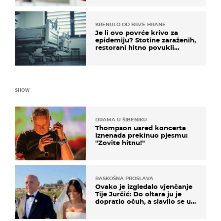
KRENULO OD BRZE HRANE
Je li ovo povrće krivo za
epidemiju? Stotine zaraženih,
restorani hitno povukli
proizvod
SHOW
DRAMA U ŠIBENIKU
Thompson usred koncerta
iznenada prekinuo pjesmu:
"Zovite hitnu!"
RASKOŠNA PROSLAVA
Ovako je izgledalo vjenčanje
Tije Jurčić: Do oltara ju je
dopratio očuh, a slavilo se uz
Olivera i Rozgu