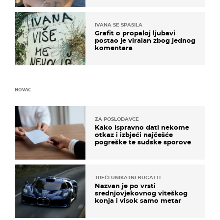
IVANA SE SPASILA
Grafit o propaloj ljubavi
postao je viralan zbog jednog
komentara
NOVAC
ZA POSLODAVCE
Kako ispravno dati nekome
otkaz i izbjeći najčešće
pogreške te sudske sporove
TREĆI UNIKATNI BUGATTI
Nazvan je po vrsti
srednjovjekovnog viteškog
konja i visok samo metar