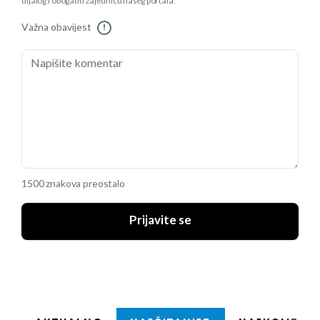
dijalog i obogatiti zajednicu našeg portala.
Važna obavijest
!
1500 znakova preostalo
Prijavite se