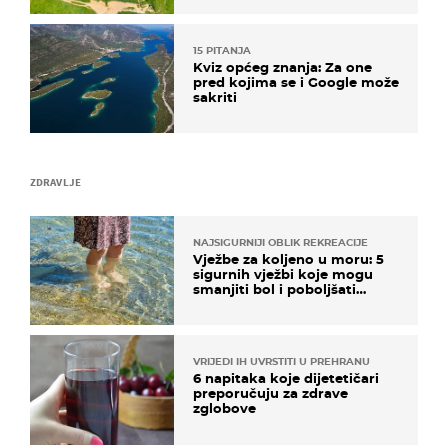
15 PITANJA
Kviz općeg znanja: Za one
pred kojima se i Google može
sakriti
ZDRAVLJE
NAJSIGURNIJI OBLIK REKREACIJE
Vježbe za koljeno u moru: 5
sigurnih vježbi koje mogu
smanjiti bol i poboljšati
pokretljivost
VRIJEDI IH UVRSTITI U PREHRANU
6 napitaka koje dijetetičari
preporučuju za zdrave
zglobove