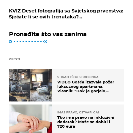
KVIZ Deset fotografija sa Svjetskog prvenstva:
Sjećate li se ovih trenutaka?...
Pronađite što vas zanima
VIJESTI
STIGAO I ŠOK S BOOKINGA
VIDEO Gošća izazvala požar
luksuznog apartmana.
Vlasnik: "Dok je gorjelo,
smijali su se, pili i pokazivali
mi srednji prst"
IMAŠ PRAVO, OSTVARI GA!
Tko ima pravo na inkluzivni
dodatak? Može se dobiti i
720 eura