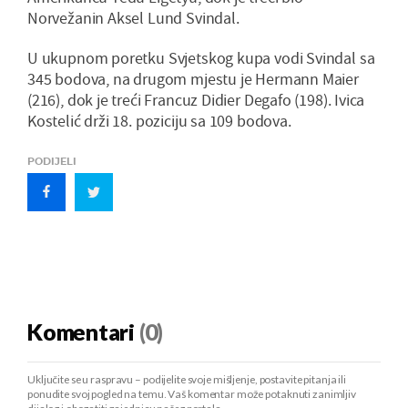
Norvežanin Aksel Lund Svindal.
U ukupnom poretku Svjetskog kupa vodi Svindal sa
345 bodova, na drugom mjestu je Hermann Maier
(216), dok je treći Francuz Didier Degafo (198). Ivica
Kostelić drži 18. poziciju sa 109 bodova.
PODIJELI
Komentari
(0)
Uključite se u raspravu – podijelite svoje mišljenje, postavite pitanja ili
ponudite svoj pogled na temu. Vaš komentar može potaknuti zanimljiv