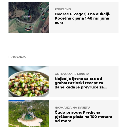
POVOLJNO
Dvorac u Zagorju na aukciji.
Početna cijena 1,46 milijuna
eura
PUTOVANJA
GOTOVO ZA 15 MINUTA
Najbolja ljetna salata od
graha: Brzinski recept za
dane kada je prevruće za
kuhanje
NAJMANJA NA SVIJETU
Čudo prirode: Predivna
pješčana plaža na 100 metara
od mora