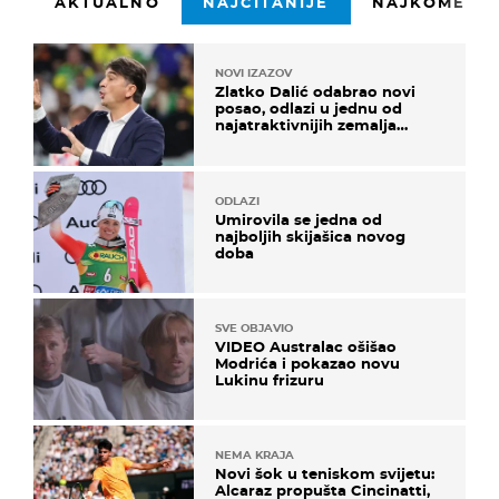
AKTUALNO
NAJČITANIJE
NAJKOMENTI
NOVI IZAZOV
Zlatko Dalić odabrao novi
posao, odlazi u jednu od
najatraktivnijih zemalja
svijeta
ODLAZI
Umirovila se jedna od
najboljih skijašica novog
doba
SVE OBJAVIO
VIDEO Australac ošišao
Modrića i pokazao novu
Lukinu frizuru
NEMA KRAJA
Novi šok u teniskom svijetu:
Alcaraz propušta Cincinatti,