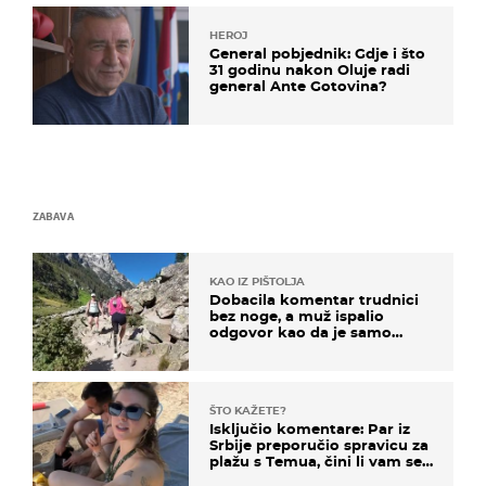
HEROJ
General pobjednik: Gdje i što
31 godinu nakon Oluje radi
general Ante Gotovina?
ZABAVA
KAO IZ PIŠTOLJA
Dobacila komentar trudnici
bez noge, a muž ispalio
odgovor kao da je samo
čekao…
ŠTO KAŽETE?
Isključio komentare: Par iz
Srbije preporučio spravicu za
plažu s Temua, čini li vam se
ovo sigurnim?