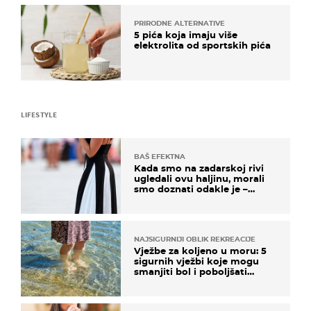
PRIRODNE ALTERNATIVE
5 pića koja imaju više
elektrolita od sportskih pića
LIFESTYLE
BAŠ EFEKTNA
Kada smo na zadarskoj rivi
ugledali ovu haljinu, morali
smo doznati odakle je –
košta samo 18 eura
NAJSIGURNIJI OBLIK REKREACIJE
Vježbe za koljeno u moru: 5
sigurnih vježbi koje mogu
smanjiti bol i poboljšati
pokretljivost