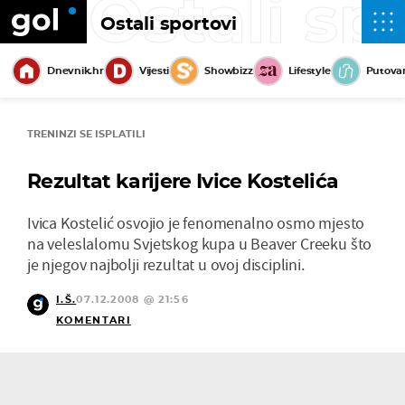
Ostali sp
Ostali sportovi
Dnevnik.hr
Vijesti
Showbizz
Lifestyle
Putova
TRENINZI SE ISPLATILI
Rezultat karijere Ivice Kostelića
Ivica Kostelić osvojio je fenomenalno osmo mjesto
na veleslalomu Svjetskog kupa u Beaver Creeku što
je njegov najbolji rezultat u ovoj disciplini.
I.Š.
07.12.2008 @ 21:56
KOMENTARI