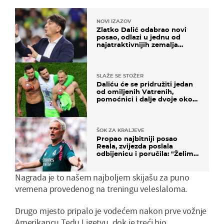
NOVI IZAZOV
Zlatko Dalić odabrao novi
posao, odlazi u jednu od
najatraktivnijih zemalja
svijeta
SLAŽE SE STOŽER
Daliću će se pridružiti jedan
od omiljenih Vatrenih,
pomoćnici i dalje dvoje oko
ponude
ŠOK ZA KRALJEVE
Propao najbitniji posao
Reala, zvijezda poslala
odbijenicu i poručila: "Želim
u Barcelonu"
Nagrada je to našem najboljem skijašu za puno
vremena provedenog na treningu veleslaloma.
Drugo mjesto pripalo je vodećem nakon prve vožnje
Amerikancu Tedu Ligetyu, dok je treći bio