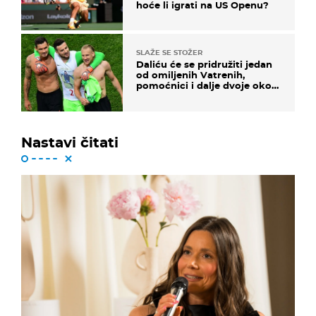
hoće li igrati na US Openu?
SLAŽE SE STOŽER
Daliću će se pridružiti jedan
od omiljenih Vatrenih,
pomoćnici i dalje dvoje oko
ponude
Nastavi čitati