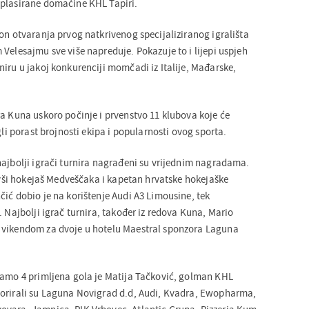
oplasirane domaćine KHL Tapiri.
on otvaranja prvog natkrivenog specijaliziranog igrališta
Velesajmu sve više napreduje. Pokazuje to i lijepi uspjeh
iru u jakoj konkurenciji momčadi iz Italije, Mađarske,
ra Kuna uskoro počinje i prvenstvo 11 klubova koje će
gli porast brojnosti ekipa i popularnosti ovog sporta.
najbolji igrači turnira nagrađeni su vrijednim nagradama.
bivši hokejaš Medveščaka i kapetan hrvatske hokejaške
ić dobio je na korištenje Audi A3 Limousine, tek
. Najbolji igrač turnira, također iz redova Kuna, Mario
 vikendom za dvoje u hotelu Maestral sponzora Laguna
samo 4 primljena gola je Matija Tačković, golman KHL
zorirali su Laguna Novigrad d.d, Audi, Kvadra, Ewopharma,