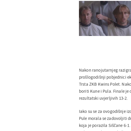
Nakon ranojutarnjeg razigra
prošlogodišnji pobjednici eki
Trsta ZKB Kwins Polet. Nako
boriti Kune i Pula. Finale j
rezultatski uvjerljivih 13-2.
Iako su se za ovogodišnje iz
Pule morala se zadovoljiti d
koja je porazila Siščane 6-1