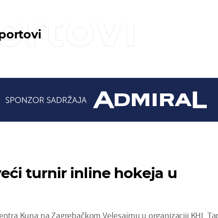
ortovi
sportovi
ći turnir inline hokeja u
centra Kuna na Zagrebačkom Velesajmu u organizaciji KHL Tap