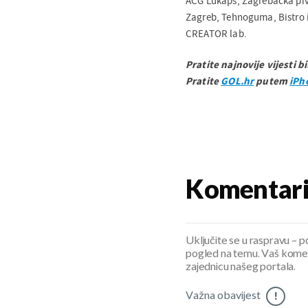
ACG Lukaps, Zagrebačka piv
Zagreb, Tehnoguma, Bistro i p
CREATOR lab.
Pratite najnovije vijesti b
Pratite
GOL.hr
putem
iPh
Komentar
Uključite se u raspravu – pod
pogled na temu. Vaš koment
zajednicu našeg portala.
Važna obavijest
!