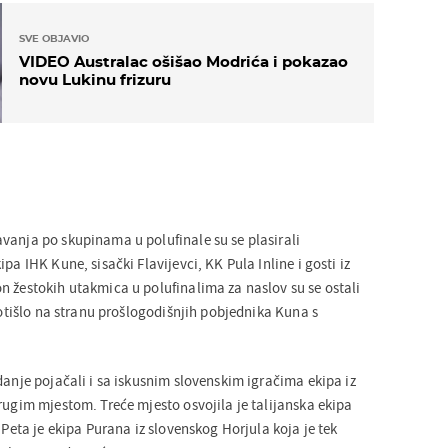
SVE OBJAVIO
VIDEO Australac ošišao Modrića i pokazao
novu Lukinu frizuru
vanja po skupinama u polufinale su se plasirali
pa IHK Kune, sisački Flavijevci, KK Pula Inline i gosti iz
n žestokih utakmica u polufinalima za naslov su se ostali
e otišlo na stranu prošlogodišnjih pobjednika Kuna s
danje pojačali i sa iskusnim slovenskim igračima ekipa iz
rugim mjestom. Treće mjesto osvojila je talijanska ekipa
. Peta je ekipa Purana iz slovenskog Horjula koja je tek