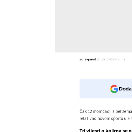
gol expired
(Foto: DNEVNIK.hr)
Dodaj
Čak 12 momčadi iz pet zemal
relativno novom sportu u Hr
Tri vijesti o kojima se p