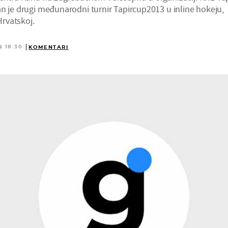
an je drugi međunarodni turnir Tapircup2013 u inline hokeju,
Hrvatskoj.
@ 18:30
KOMENTARI