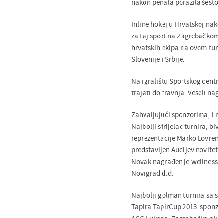
nakon penala porazila šest
Inline hokej u Hrvatskoj nak
za taj sport na Zagrebačkom 
hrvatskih ekipa na ovom turn
Slovenije i Srbije.
Na igralištu Sportskog cent
trajati do travnja. Veseli na
Zahvaljujući sponzorima, i 
Najbolji strijelac turnira, 
reprezentacije Marko Lovrenč
predstavljen Audijev novitet
Novak nagrađen je wellness
Novigrad d.d.
Najbolji golman turnira sa 
Tapira.TapirCup 2013. spon