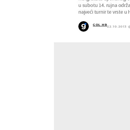
u subotu 14. rujna održ
najveći turnir te vrste u 
GOL.HR
22.10.2013 