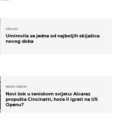
ODLAZI
Umirovila se jedna od najboljih skijašica
novog doba
NEMA KRAJA
Novi šok u teniskom svijetu: Alcaraz
propušta Cincinatti, hoće li igrati na US
Openu?