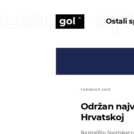
Ostali sp
Ostali 
TAPIRCUP 2013
Održan najve
Hrvatskoj
Na igralištu Sportskog 