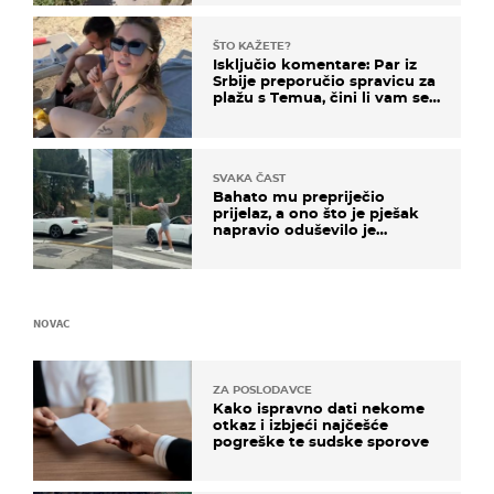
ŠTO KAŽETE?
Isključio komentare: Par iz
Srbije preporučio spravicu za
plažu s Temua, čini li vam se
ovo sigurnim?
SVAKA ČAST
Bahato mu prepriječio
prijelaz, a ono što je pješak
napravio oduševilo je
društvene mreže
NOVAC
ZA POSLODAVCE
Kako ispravno dati nekome
otkaz i izbjeći najčešće
pogreške te sudske sporove