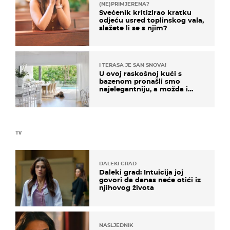
(NE)PRIMJERENA?
Svećenik kritizirao kratku
odjeću usred toplinskog vala,
slažete li se s njim?
I TERASA JE SAN SNOVA!
U ovoj raskošnoj kući s
bazenom pronašli smo
najelegantniju, a možda i
najljepšu bijelu kuhinju
TV
DALEKI GRAD
Daleki grad: Intuicija joj
govori da danas neće otići iz
njihovog života
NASLJEDNIK