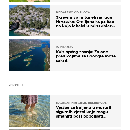
NEDALEKO OD PLOČA
Skriveni vojni tuneli na jugu
Hrvatske: Omiljena kupališta
na koja lokalci u miru dolaze
roniti i skakati u more
15 PITANJA
Kviz općeg znanja: Za one
pred kojima se i Google može
sakriti
ZDRAVLJE
NAJSIGURNIJI OBLIK REKREACIJE
Vježbe za koljeno u moru: 5
sigurnih vježbi koje mogu
smanjiti bol i poboljšati
pokretljivost