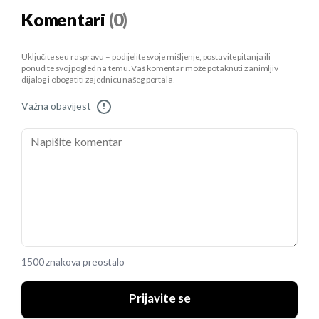
Komentari
(0)
Uključite se u raspravu – podijelite svoje mišljenje, postavite pitanja ili
ponudite svoj pogled na temu. Vaš komentar može potaknuti zanimljiv
dijalog i obogatiti zajednicu našeg portala.
Važna obavijest
!
1500 znakova preostalo
Prijavite se