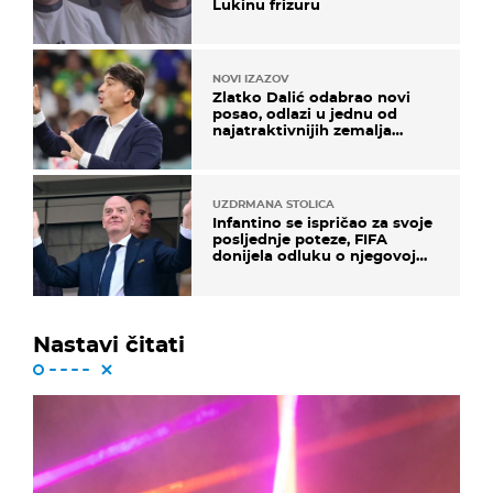
Lukinu frizuru
NOVI IZAZOV
Zlatko Dalić odabrao novi
posao, odlazi u jednu od
najatraktivnijih zemalja
svijeta
UZDRMANA STOLICA
Infantino se ispričao za svoje
posljednje poteze, FIFA
donijela odluku o njegovoj
sudbini
Nastavi čitati