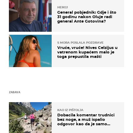
HEROJ
General pobjednik: Gdje i što
31 godinu nakon Oluje radi
general Ante Gotovina?
S MORA POSLALA POZDRAVE
Vruće, vruće! Nives Celzijus u
vatrenom kupaćem malo je
toga prepustila mašti
ZABAVA
KAO IZ PIŠTOLJA
Dobacila komentar trudnici
bez noge, a muž ispalio
odgovor kao da je samo
čekao…