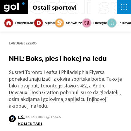
Ostali sp
Ostali sportovi
Dnevnik.hr
Vijesti
Showbizz
Lifestyle
Putova
LABUĐE JEZERO
NHL: Boks, ples i hokej na ledu
Susreti Toronto Leafsa i Philadelphia Flyersa
ponekad znaju izaći iz okvira sportske borbe. Tako je
bilo i ovaj put, Toronto je slavio s 4:2, a Andre
Deveaux i Josh Gratton pobrinuli su se da gledatelji,
osim akcijama i golovima, zaplješću i njihovoj
akrobaciji na ledu.
I.Š.
02.12.2008 @ 13:45
KOMENTARI