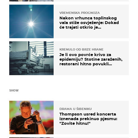
VREMENSKA PROGNOZA
Nakon vrhunca toplinskog
vala stiže osvježenje: Dokad
će trajati otkrio je
meteorolog
KRENULO OD BRZE HRANE
Je li ovo povrće krivo za
epidemiju? Stotine zaraženih,
restorani hitno povukli
proizvod
SHOW
DRAMA U ŠIBENIKU
Thompson usred koncerta
iznenada prekinuo pjesmu:
"Zovite hitnu!"