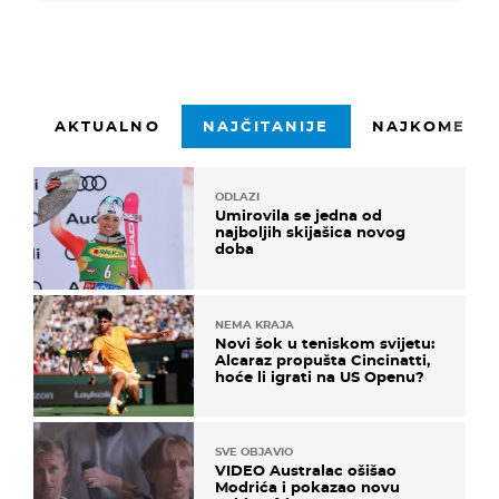
AKTUALNO
NAJČITANIJE
NAJKOMENTI
ODLAZI
Umirovila se jedna od
najboljih skijašica novog
doba
NEMA KRAJA
Novi šok u teniskom svijetu:
Alcaraz propušta Cincinatti,
hoće li igrati na US Openu?
SVE OBJAVIO
VIDEO Australac ošišao
Modrića i pokazao novu