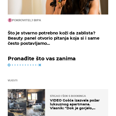
POKROVITELJ BIPA
Što je stvarno potrebno koži da zablista?
Beauty panel otvorio pitanja koja si i same
često postavljamo...
Pronađite što vas zanima
VIJESTI
STIGAO I ŠOK S BOOKINGA
VIDEO Gošća izazvala požar
luksuznog apartmana.
Vlasnik: "Dok je gorjelo,
smijali su se, pili i pokazivali
mi srednji prst"