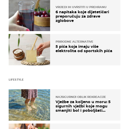
VRIJEDI IH UVRSTITI U PREHRANU
6 napitaka koje dijetetičari
preporučuju za zdrave
zglobove
PRIRODNE ALTERNATIVE
5 pića koja imaju više
elektrolita od sportskih pića
LIFESTYLE
NAJSIGURNIJI OBLIK REKREACIJE
Vježbe za koljeno u moru: 5
sigurnih vježbi koje mogu
smanjiti bol i poboljšati
pokretljivost