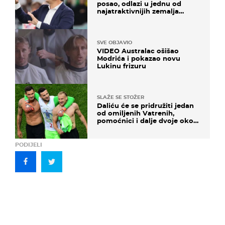
posao, odlazi u jednu od
najatraktivnijih zemalja
svijeta
SVE OBJAVIO
VIDEO Australac ošišao
Modrića i pokazao novu
Lukinu frizuru
SLAŽE SE STOŽER
Daliću će se pridružiti jedan
od omiljenih Vatrenih,
pomoćnici i dalje dvoje oko
ponude
PODIJELI