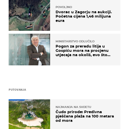
POVOLJNO
Dvorac u Zagorju na aukciji.
Početna cijena 1,46 milijuna
eura
MINISTARSTVO ODLUČILO
Pogon za preradu litija u
Gospiću mora na procjenu
utjecaja na okoliš, evo što
kaže ulagač
PUTOVANJA
NAJMANJA NA SVIJETU
Čudo prirode: Predivna
pješčana plaža na 100 metara
od mora