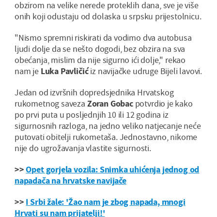
obzirom na velike nerede proteklih dana, sve je više
onih koji odustaju od dolaska u srpsku prijestolnicu.
"Nismo spremni riskirati da vodimo dva autobusa
ljudi dolje da se nešto dogodi, bez obzira na sva
obećanja, mislim da nije sigurno ići dolje," rekao
nam je
Luka Pavličić
iz navijačke udruge Bijeli lavovi.
Jedan od izvršnih dopredsjednika Hrvatskog
rukometnog saveza
Zoran Gobac
potvrdio je kako
po prvi puta u posljednjih 10 ili 12 godina iz
sigurnosnih razloga, na jedno veliko natjecanje neće
putovati obitelji rukometaša. Jednostavno, nikome
nije do ugrožavanja vlastite sigurnosti.
>>
Opet gorjela vozila: Snimka uhićenja jednog od
napadača na hrvatske navijače
>>
I Srbi žale: 'Žao nam je zbog napada, mnogi
Hrvati su nam prijatelji!'