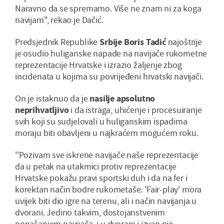
Naravno da se spremamo. Više ne znam ni za koga
navijam", rekao je Dačić.
Predsjednik Republike
Srbije Boris Tadić
najoštrije
je osudio huliganske napade na navijače rukometne
reprezentacije Hrvatske i izrazio žaljenje zbog
incidenata u kojima su povrijeđeni hrvatski navijači.
On je istaknuo da je
nasilje apsolutno
neprihvatljivo
i da istraga, uhićenje i procesuiranje
svih koji su sudjelovali u huliganskim ispadima
moraju biti obavljeni u najkraćem mogućem roku.
''Pozivam sve iskrene navijače naše reprezentacije
da u petak na utakmici protiv reprezentacije
Hrvatske pokažu pravi sportski duh i da na fer i
korektan način bodre rukometaše. 'Fair-play' mora
uvijek biti dio igre na terenu, ali i način navijanja u
dvorani. Jedino takvim, dostojanstvenim
ponašanjem navijača, i u dvorani i izvan nje,