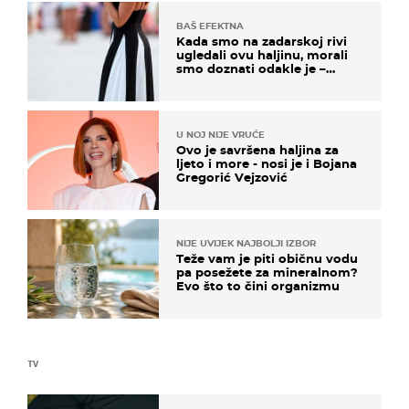
BAŠ EFEKTNA
Kada smo na zadarskoj rivi
ugledali ovu haljinu, morali
smo doznati odakle je –
košta samo 18 eura
U NOJ NIJE VRUĆE
Ovo je savršena haljina za
ljeto i more - nosi je i Bojana
Gregorić Vejzović
NIJE UVIJEK NAJBOLJI IZBOR
Teže vam je piti običnu vodu
pa posežete za mineralnom?
Evo što to čini organizmu
TV