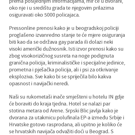
prema posljednjim informacijama, mir će u dvorani,
oko nje i u središtu grada te njegovim prilazima
osiguravati oko 5000 policajaca.
Pressonline prenosi kako je u beogradskoj policiji
proglašeno izvanredno stanje te će mjere osiguranja
biti kao da se održava gay parada ili dolazi neki
visoki američki dužnosnik. Isti izvor prenosi kako su
zbog visokorizičnog susreta na noge podignuta
granična policija, kriminalističke i specijalne jedinice,
prometna i pješačka policija, ali i psi za otkrivanje
eksploziva. Sve kako bi se spriječila bilo kakva
opasnost i navijački neredi.
Naši su rukometaši inače smješteni u hotelu IN gdje
će boraviti do kraja tjedna. Hotel se nalazi par
stotina metara od Arene. Srpski Blic javlja kako je
dvorana za utakmicu polufinala EP-a između Srbije i
Hrvatske gotovo rasprodana, ali upitno je koliko će
se hrvatskih navijača odvažiti doći u Beograd. S