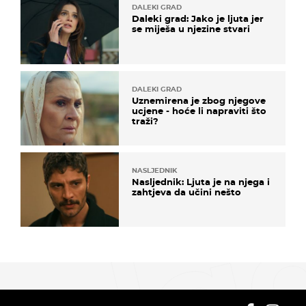
DALEKI GRAD
Daleki grad: Jako je ljuta jer
se miješa u njezine stvari
DALEKI GRAD
Uznemirena je zbog njegove
ucjene - hoće li napraviti što
traži?
NASLJEDNIK
Nasljednik: Ljuta je na njega i
zahtjeva da učini nešto