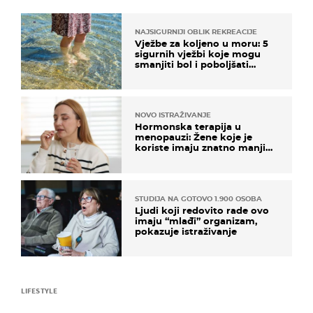
NAJSIGURNIJI OBLIK REKREACIJE
Vježbe za koljeno u moru: 5
sigurnih vježbi koje mogu
smanjiti bol i poboljšati
pokretljivost
NOVO ISTRAŽIVANJE
Hormonska terapija u
menopauzi: Žene koje je
koriste imaju znatno manji
rizik od ovoga
STUDIJA NA GOTOVO 1.900 OSOBA
Ljudi koji redovito rade ovo
imaju “mlađi” organizam,
pokazuje istraživanje
LIFESTYLE