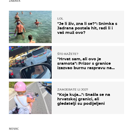
ZABAVA
LOL
"Je li živ, zna li se?": Snimka s
Jadrana postala hit, radi li i
vaš muž ovo?
ŠTO KAŽETE?
"Hrvat sam, ali ovo je
sramota": Prizor s granice
izazvao burnu raspravu na
društvenim mrežama
ZAMJERATE LI JOJ?
"Koja kuja…": Snašla se na
hrvatskoj granici, ali
gledatelji su podijeljeni
NOVAC