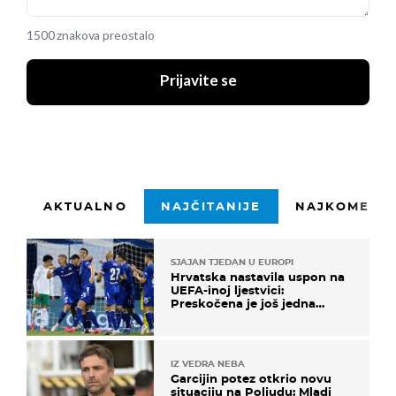
1500 znakova preostalo
Prijavite se
AKTUALNO
NAJČITANIJE
NAJKOMENTI
SJAJAN TJEDAN U EUROPI
Hrvatska nastavila uspon na
UEFA-inoj ljestvici:
Preskočena je još jedna
država
IZ VEDRA NEBA
Garcijin potez otkrio novu
situaciju na Poljudu: Mladi