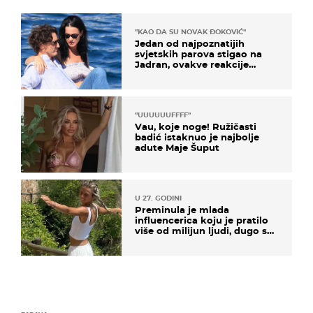
"KAO DA SU NOVAK ĐOKOVIĆ"
Jedan od najpoznatijih
svjetskih parova stigao na
Jadran, ovakve reakcije
vjerojatno nisu očekivali
"UUUUUUFFFF"
Vau, koje noge! Ružičasti
badić istaknuo je najbolje
adute Maje Šuput
U 27. GODINI
Preminula je mlada
influencerica koju je pratilo
više od milijun ljudi, dugo se
borila s opakom bolešću