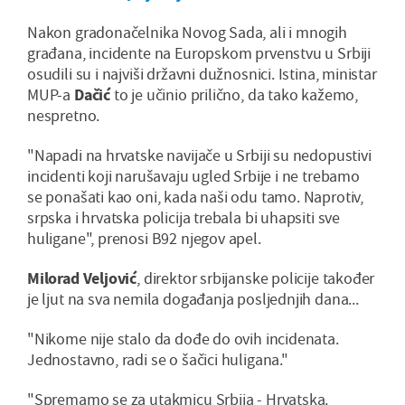
Nakon gradonačelnika Novog Sada, ali i mnogih
građana, incidente na Europskom prvenstvu u Srbiji
osudili su i najviši državni dužnosnici. Istina, ministar
MUP-a
Dačić
to je učinio prilično, da tako kažemo,
nespretno.
"Napadi na hrvatske navijače u Srbiji su nedopustivi
incidenti koji narušavaju ugled Srbije i ne trebamo
se ponašati kao oni, kada naši odu tamo. Naprotiv,
srpska i hrvatska policija trebala bi uhapsiti sve
huligane", prenosi B92 njegov apel.
Milorad Veljović
, direktor srbijanske policije također
je ljut na sva nemila događanja posljednjih dana...
"Nikome nije stalo da dođe do ovih incidenata.
Jednostavno, radi se o šačici huligana."
"Spremamo se za utakmicu Srbija - Hrvatska.