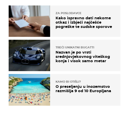
ZA POSLODAVCE
Kako ispravno dati nekome
otkaz i izbjeći najčešće
pogreške te sudske sporove
TREĆI UNIKATNI BUGATTI
Nazvan je po vrsti
srednjovjekovnog viteškog
konja i visok samo metar
KAMO BI OTIŠLI?
O preseljenju u inozemstvo
razmišlja 9 od 10 Europljana