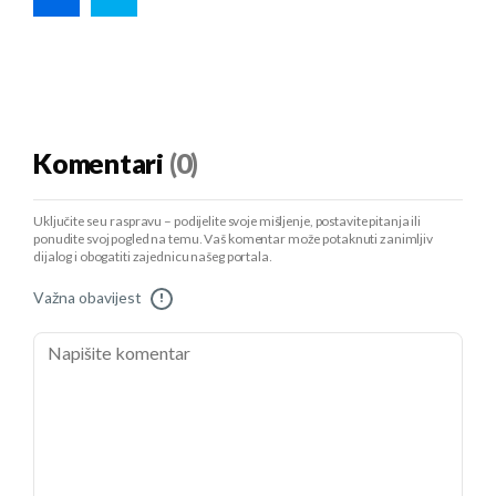
Komentari
(0)
Uključite se u raspravu – podijelite svoje mišljenje, postavite pitanja ili
ponudite svoj pogled na temu. Vaš komentar može potaknuti zanimljiv
dijalog i obogatiti zajednicu našeg portala.
Važna obavijest
!