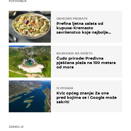
PUTOVANJA
OBVEZNO PROBATI!
Prefina ljetna salata od
kupusa: Kremasto
savršenstvo koje najbolje
paše uz pečeno meso
NAJMANJA NA SVIJETU
Čudo prirode: Predivna
pješčana plaža na 100 metara
od mora
15 PITANJA
Kviz općeg znanja: Za one
pred kojima se i Google može
sakriti
ZDRAVLJE