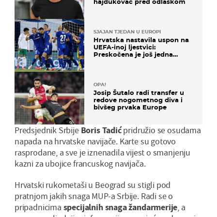
hajdukovac pred odlaskom
SJAJAN TJEDAN U EUROPI
Hrvatska nastavila uspon na
UEFA-inoj ljestvici:
Preskočena je još jedna
država
OPA!
Josip Šutalo radi transfer u
redove nogometnog diva i
bivšeg prvaka Europe
Predsjednik Srbije
Boris Tadić
pridružio se osudama
napada na hrvatske navijače. Karte su gotovo
rasprodane, a sve je iznenadila vijest o smanjenju
kazni za ubojice francuskog navijača.
Hrvatski rukometaši u Beograd su stigli pod
pratnjom jakih snaga MUP-a Srbije. Radi se o
pripadnicima
specijalnih snaga žandarmerije
, a