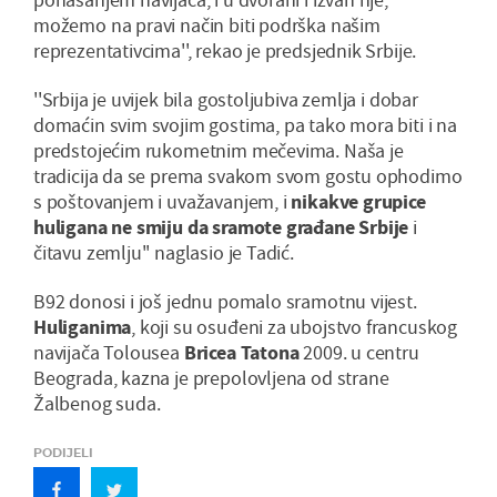
možemo na pravi način biti podrška našim
reprezentativcima'', rekao je predsjednik Srbije.
''Srbija je uvijek bila gostoljubiva zemlja i dobar
domaćin svim svojim gostima, pa tako mora biti i na
predstojećim rukometnim mečevima. Naša je
tradicija da se prema svakom svom gostu ophodimo
s poštovanjem i uvažavanjem, i
nikakve grupice
huligana ne smiju da sramote građane Srbije
i
čitavu zemlju'' naglasio je Tadić.
B92 donosi i još jednu pomalo sramotnu vijest.
Huliganima
, koji su osuđeni za ubojstvo francuskog
navijača Tolousea
Bricea Tatona
2009. u centru
Beograda, kazna je prepolovljena od strane
Žalbenog suda.
PODIJELI