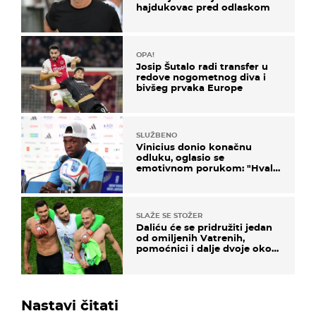
hajdukovac pred odlaskom
OPA!
Josip Šutalo radi transfer u
redove nogometnog diva i
bivšeg prvaka Europe
SLUŽBENO
Vinicius donio konačnu
odluku, oglasio se
emotivnom porukom: "Hvala
vam svima"
SLAŽE SE STOŽER
Daliću će se pridružiti jedan
od omiljenih Vatrenih,
pomoćnici i dalje dvoje oko
ponude
Nastavi čitati