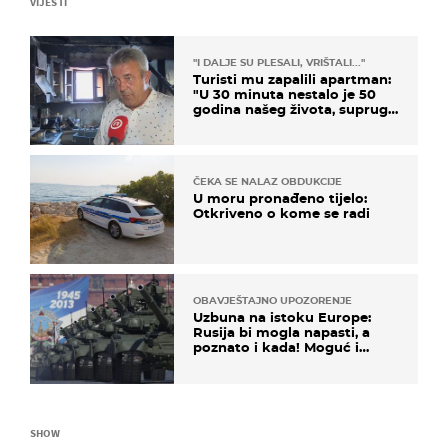
VIJESTI
"I DALJE SU PLESALI, VRIŠTALI..."
Turisti mu zapalili apartman:
"U 30 minuta nestalo je 50
godina našeg života, supruga
i ja ne možemo oka sklopiti"
ČEKA SE NALAZ OBDUKCIJE
U moru pronađeno tijelo:
Otkriveno o kome se radi
OBAVJEŠTAJNO UPOZORENJE
Uzbuna na istoku Europe:
Rusija bi mogla napasti, a
poznato i kada! Moguć i
kopneni upad u članicu
NATO-a
SHOW