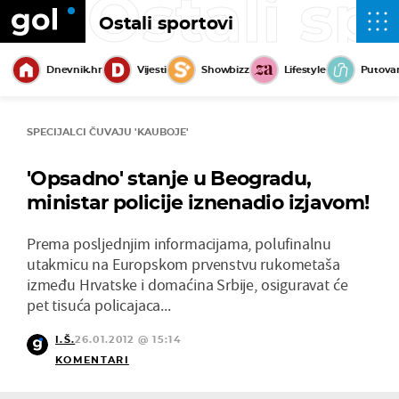
Ostali sp
Ostali sportovi
Dnevnik.hr
Vijesti
Showbizz
Lifestyle
Putova
SPECIJALCI ČUVAJU 'KAUBOJE'
'Opsadno' stanje u Beogradu,
ministar policije iznenadio izjavom!
Prema posljednjim informacijama, polufinalnu
utakmicu na Europskom prvenstvu rukometaša
između Hrvatske i domaćina Srbije, osiguravat će
pet tisuća policajaca...
I.Š.
26.01.2012 @ 15:14
KOMENTARI