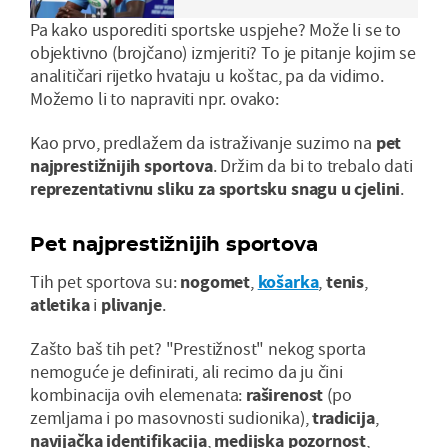
Pa kako usporediti sportske uspjehe? Može li se to
objektivno (brojčano) izmjeriti? To je pitanje kojim se
analitičari rijetko hvataju u koštac, pa da vidimo.
Možemo li to napraviti npr. ovako:
Kao prvo, predlažem da istraživanje suzimo na
pet
najprestižnijih sportova
. Držim da bi to trebalo dati
reprezentativnu sliku za sportsku snagu u cjelini
.
Pet najprestižnijih sportova
Tih pet sportova su:
nogomet
,
košarka
,
tenis
,
atletika
i
plivanje
.
Zašto baš tih pet? "Prestižnost" nekog sporta
nemoguće je definirati, ali recimo da ju čini
kombinacija ovih elemenata:
raširenost
(po
zemljama i po masovnosti sudionika),
tradicija
,
navijačka identifikacija
,
medijska pozornost
,