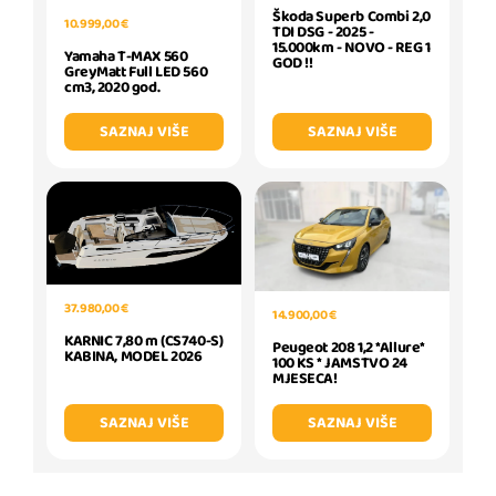
Škoda Superb Combi 2,0
10.999,00 €
TDI DSG - 2025 -
15.000km - NOVO - REG 1
Yamaha T-MAX 560
GOD !!
GreyMatt Full LED 560
cm3, 2020 god.
SAZNAJ VIŠE
SAZNAJ VIŠE
37.980,00 €
14.900,00 €
KARNIC 7,80 m (CS740-S)
Peugeot 208 1,2 *Allure*
KABINA, MODEL 2026
100 KS * JAMSTVO 24
MJESECA!
SAZNAJ VIŠE
SAZNAJ VIŠE