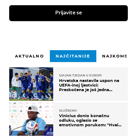
Prijavite se
AKTUALNO
NAJČITANIJE
NAJKOMENTI
SJAJAN TJEDAN U EUROPI
Hrvatska nastavila uspon na
UEFA-inoj ljestvici:
Preskočena je još jedna
država
SLUŽBENO
Vinicius donio konačnu
odluku, oglasio se
emotivnom porukom: "Hvala
vam svima"