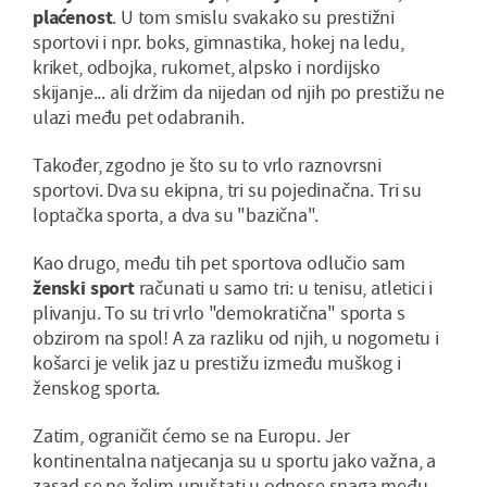
plaćenost
. U tom smislu svakako su prestižni
sportovi i npr. boks, gimnastika, hokej na ledu,
kriket, odbojka, rukomet, alpsko i nordijsko
skijanje... ali držim da nijedan od njih po prestižu ne
ulazi među pet odabranih.
Također, zgodno je što su to vrlo raznovrsni
sportovi. Dva su ekipna, tri su pojedinačna. Tri su
loptačka sporta, a dva su "bazična".
Kao drugo, među tih pet sportova odlučio sam
ženski sport
računati u samo tri: u tenisu, atletici i
plivanju. To su tri vrlo "demokratična" sporta s
obzirom na spol! A za razliku od njih, u nogometu i
košarci je velik jaz u prestižu između muškog i
ženskog sporta.
Zatim, ograničit ćemo se na Europu. Jer
kontinentalna natjecanja su u sportu jako važna, a
zasad se ne želim upuštati u odnose snaga među