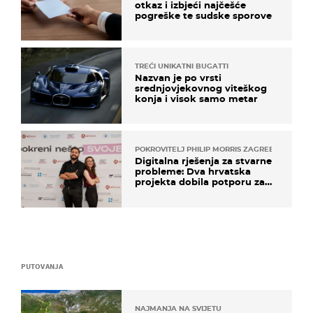
otkaz i izbjeći najčešće
pogreške te sudske sporove
TREĆI UNIKATNI BUGATTI
Nazvan je po vrsti
srednjovjekovnog viteškog
konja i visok samo metar
POKROVITELJ PHILIP MORRIS ZAGREB
Digitalna rješenja za stvarne
probleme: Dva hrvatska
projekta dobila potporu za
razvoj
PUTOVANJA
NAJMANJA NA SVIJETU