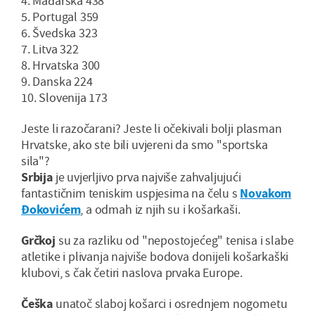
4. Mađarska 438
5. Portugal 359
6. Švedska 323
7. Litva 322
8. Hrvatska 300
9. Danska 224
10. Slovenija 173
Jeste li razočarani? Jeste li očekivali bolji plasman
Hrvatske, ako ste bili uvjereni da smo "sportska
sila"?
Srbija
je uvjerljivo prva najviše zahvaljujući
fantastičnim teniskim uspjesima na čelu s
Novakom
Đokovićem
, a odmah iz njih su i košarkaši.
Grčkoj
su za razliku od "nepostojećeg" tenisa i slabe
atletike i plivanja najviše bodova donijeli košarkaški
klubovi, s čak četiri naslova prvaka Europe.
Češka
unatoč slaboj košarci i osrednjem nogometu