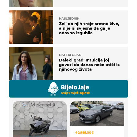
NASLJEDNIK
Želi da njih troje sretno žive,
a nije ni svjesna da ga je
odavno izgubila
DALEKI GRAD
Daleki grad: Intuicija joj
govori da danas neće otići iz
njihovog života
40.999,00 €