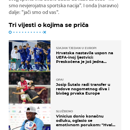
smo nevjerojatna sportska nacija". I onda (naravno)
dalje: "jači smo od vas".
Tri vijesti o kojima se priča
SJAJAN TJEDAN U EUROPI
Hrvatska nastavila uspon na
UEFA-inoj ljestvici:
Preskočena je još jedna
država
OPA!
Josip Šutalo radi transfer u
redove nogometnog diva i
bivšeg prvaka Europe
SLUŽBENO
Vinicius donio konačnu
odluku, oglasio se
emotivnom porukom: "Hvala
vam svima"