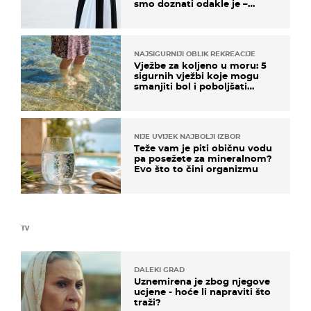
smo doznati odakle je –
košta samo 18 eura
NAJSIGURNIJI OBLIK REKREACIJE
Vježbe za koljeno u moru: 5
sigurnih vježbi koje mogu
smanjiti bol i poboljšati
pokretljivost
NIJE UVIJEK NAJBOLJI IZBOR
Teže vam je piti običnu vodu
pa posežete za mineralnom?
Evo što to čini organizmu
TV
DALEKI GRAD
Uznemirena je zbog njegove
ucjene - hoće li napraviti što
traži?