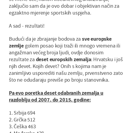
zaključio sam da je ovo dobar i objektivan način za
egzaktno mjerenje sportskih uspjeha.
A sad - rezultati!
Budući da je zbrajanje bodova za
sve europske
zemlje
golem posao koji traži ili mnogo vremena ili
angažman većeg broja ljudi, ovdje donosim
rezultate za
deset europskih zemalja
: Hrvatsku i još
njih devet. Kojih devet? Onih s kojima nam je
zanimljivo usporediti našu zemlju, prvenstveno zato
što ne odudaraju previše po broju stanovnika.
Pa evo poretka deset odabranih zemalja u
razdoblju od 2007. do 2015. godine:
1. Srbija 694
2. Grčka 512
3. Češka 463