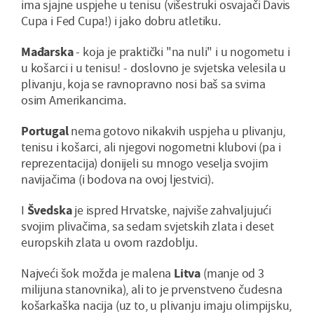
ima sjajne uspjehe u tenisu (višestruki osvajači Davis
Cupa i Fed Cupa!) i jako dobru atletiku.
Mađarska
- koja je praktički "na nuli" i u nogometu i
u košarci i u tenisu! - doslovno je svjetska velesila u
plivanju, koja se ravnopravno nosi baš sa svima
osim Amerikancima.
Portugal
nema gotovo nikakvih uspjeha u plivanju,
tenisu i košarci, ali njegovi nogometni klubovi (pa i
reprezentacija) donijeli su mnogo veselja svojim
navijačima (i bodova na ovoj ljestvici).
I
Švedska
je ispred Hrvatske, najviše zahvaljujući
svojim plivačima, sa sedam svjetskih zlata i deset
europskih zlata u ovom razdoblju.
Najveći šok možda je malena
Litva
(manje od 3
milijuna stanovnika), ali to je prvenstveno čudesna
košarkaška nacija (uz to, u plivanju imaju olimpijsku,