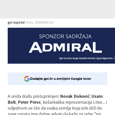
gol expired
(Foto: DNEVNIK.hr)
Dodajte gol.hr u omiljeni Google izvor
A onda dođu protuprimjeri:
Novak Đoković
,
Usain
Bolt
,
Peter Prevc
, košarkaška reprezentacija Litve... i
odjednom se čini da svaka zemlja koja iole drži do
svog sporta ima dobre adute da kaže za sebe "mi