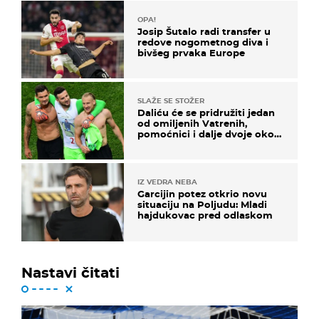
OPA!
Josip Šutalo radi transfer u
redove nogometnog diva i
bivšeg prvaka Europe
SLAŽE SE STOŽER
Daliću će se pridružiti jedan
od omiljenih Vatrenih,
pomoćnici i dalje dvoje oko
ponude
IZ VEDRA NEBA
Garcijin potez otkrio novu
situaciju na Poljudu: Mladi
hajdukovac pred odlaskom
Nastavi čitati