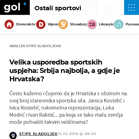
Ostali sp
Ostali sportovi
Dnevnik.hr
Vijesti
Showbizz
Lifestyle
Putova
ANALIZA STIPE SLADOLJEVA
Velika usporedba sportskih
uspjeha: Srbija najbolja, a gdje je
Hrvatska?
Često kažemo i čujemo da je Hrvatska s obzirom na
svoj broj stanovnika sportska sila. Janica Kostelić i
Ivica Kostelić, rukometna reprezentacija, Luka
Modrić i Ivan Rakitić... pa koja se tako mala zemlja
može pohvaliti takvim veličinama?
STIPE SLADOLJEV
12.02.2016 @ 08:36