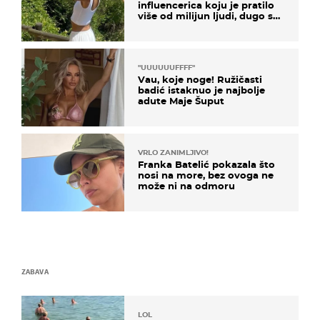
influencerica koju je pratilo
više od milijun ljudi, dugo se
borila s opakom bolešću
"UUUUUUFFFF"
Vau, koje noge! Ružičasti
badić istaknuo je najbolje
adute Maje Šuput
VRLO ZANIMLJIVO!
Franka Batelić pokazala što
nosi na more, bez ovoga ne
može ni na odmoru
ZABAVA
LOL