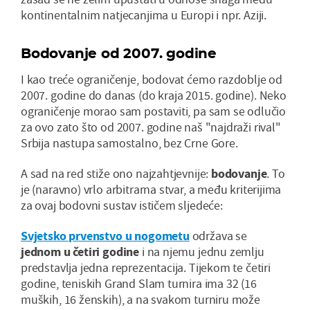
kontinentalnim natjecanjima u Europi i npr. Aziji.
Bodovanje od 2007. godine
I kao treće ograničenje, bodovat ćemo razdoblje od
2007. godine do danas (do kraja 2015. godine). Neko
ograničenje morao sam postaviti, pa sam se odlučio
za ovo zato što od 2007. godine naš "najdraži rival"
Srbija nastupa samostalno, bez Crne Gore.
A sad na red stiže ono najzahtjevnije:
bodovanje
. To
je (naravno) vrlo arbitrarna stvar, a među kriterijima
za ovaj bodovni sustav ističem sljedeće:
Svjetsko prvenstvo u nogometu
održava se
jednom u četiri godine
i na njemu jednu zemlju
predstavlja jedna reprezentacija. Tijekom te četiri
godine, teniskih Grand Slam turnira ima 32 (16
muških, 16 ženskih), a na svakom turniru može