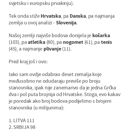
svjetsku i europsku prvakinju).
Tek onda stiže
Hrvatska
, pa
Danska
, pa najmanja
zemlja u ovoj analizi -
Slovenija
.
Našoj zemlji najviše bodova donijela je
košarka
(103), pa
atletika
(80), pa
nogomet
(61), pa
tenis
(45), a najmanje
plivanje
(11).
Pred kraj još i ovo:
Iako sam ovdje odabrao deset zemalja koje
međusobno ne odudaraju previše po broju
stanovnika, ipak nije zanemarivo da je jedna Grčka
dva i pol puta brojnija od Hrvatske. Stoga, evo kakav
je poredak ako broj bodova podijelimo s brojem
stanovnika (u milijunima):
1. LITVA 111
2. SRBIJA 98