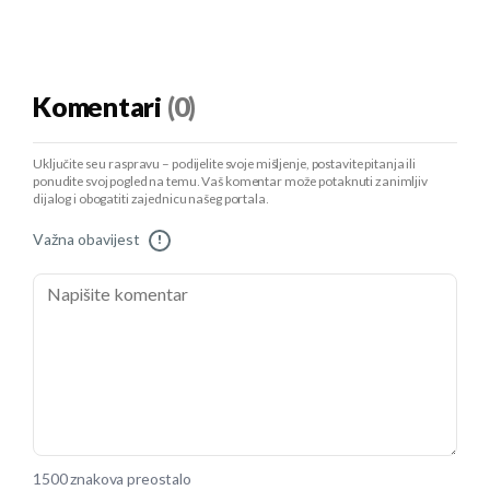
Komentari
(0)
Uključite se u raspravu – podijelite svoje mišljenje, postavite pitanja ili
ponudite svoj pogled na temu. Vaš komentar može potaknuti zanimljiv
dijalog i obogatiti zajednicu našeg portala.
Važna obavijest
!
1500 znakova preostalo