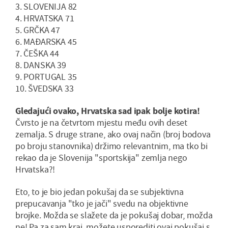
3. SLOVENIJA 82
4. HRVATSKA 71
5. GRČKA 47
6. MAĐARSKA 45
7. ČEŠKA 44
8. DANSKA 39
9. PORTUGAL 35
10. ŠVEDSKA 33
Gledajući ovako, Hrvatska sad ipak bolje kotira!
Čvrsto je na četvrtom mjestu među ovih deset
zemalja. S druge strane, ako ovaj način (broj bodova
po broju stanovnika) držimo relevantnim, ma tko bi
rekao da je Slovenija "sportskija" zemlja nego
Hrvatska?!
Eto, to je bio jedan pokušaj da se subjektivna
prepucavanja "tko je jači" svedu na objektivne
brojke. Možda se slažete da je pokušaj dobar, možda
ne! Pa za sam kraj, možete usporediti ovaj pokušaj s