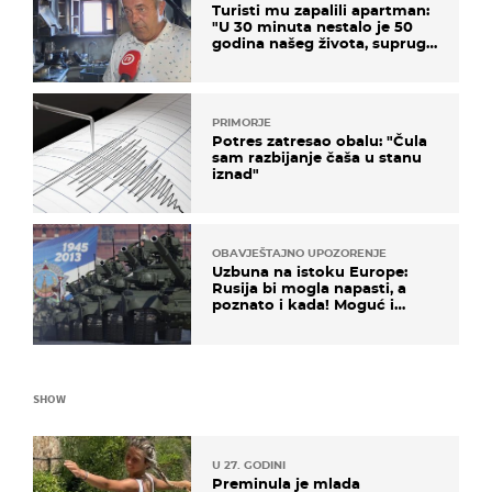
Turisti mu zapalili apartman:
"U 30 minuta nestalo je 50
godina našeg života, supruga
i ja ne možemo oka sklopiti"
PRIMORJE
Potres zatresao obalu: "Čula
sam razbijanje čaša u stanu
iznad"
OBAVJEŠTAJNO UPOZORENJE
Uzbuna na istoku Europe:
Rusija bi mogla napasti, a
poznato i kada! Moguć i
kopneni upad u članicu
NATO-a
SHOW
U 27. GODINI
Preminula je mlada