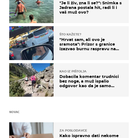
"Je li živ, zna li se?": Snimka s
Jadrana postala hit, radi li i
vaš muž ovo?
ŠTO KAŽETE?
"Hrvat sam, ali ovo je
sramota": Prizor s granice
izazvao burnu raspravu na
društvenim mrežama
KAO IZ PIŠTOLJA
Dobacila komentar trudnici
bez noge, a muž ispalio
odgovor kao da je samo
čekao…
NOVAC
ZA POSLODAVCE
Kako ispravno dati nekome