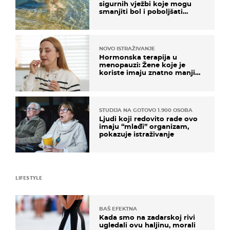
sigurnih vježbi koje mogu
smanjiti bol i poboljšati
pokretljivost
NOVO ISTRAŽIVANJE
Hormonska terapija u
menopauzi: Žene koje je
koriste imaju znatno manji
rizik od ovoga
STUDIJA NA GOTOVO 1.900 OSOBA
Ljudi koji redovito rade ovo
imaju “mlađi” organizam,
pokazuje istraživanje
LIFESTYLE
BAŠ EFEKTNA
Kada smo na zadarskoj rivi
ugledali ovu haljinu, morali