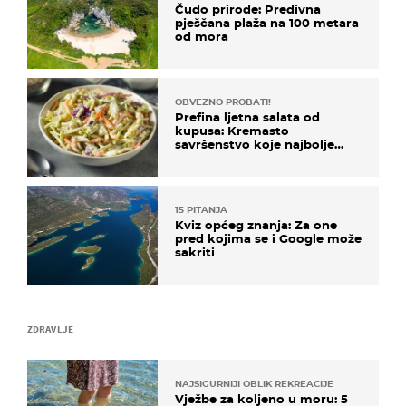
Čudo prirode: Predivna
pješčana plaža na 100 metara
od mora
OBVEZNO PROBATI!
Prefina ljetna salata od
kupusa: Kremasto
savršenstvo koje najbolje
paše uz pečeno meso
15 PITANJA
Kviz općeg znanja: Za one
pred kojima se i Google može
sakriti
ZDRAVLJE
NAJSIGURNIJI OBLIK REKREACIJE
Vježbe za koljeno u moru: 5