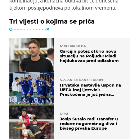
kombinaciju, a konačna odluka bit će donesena
tijekom poslijepodneva po lokalnom vremenu.
Tri vijesti o kojima se priča
IZ VEDRA NEBA
Garcijin potez otkrio novu
situaciju na Poljudu: Mladi
hajdukovac pred odlaskom
SJAJAN TJEDAN U EUROPI
Hrvatska nastavila uspon na
UEFA-inoj ljestvici:
Preskočena je još jedna
država
OPA!
Josip Šutalo radi transfer u
redove nogometnog diva i
bivšeg prvaka Europe