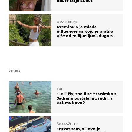
adute Maje Šuput
U 27. GODINI
Preminula je mlada
influencerica koju je pratilo
više od milijun ljudi, dugo se
borila s opakom bolešću
ZABAVA
LOL
"Je li živ, zna li se?": Snimka s
Jadrana postala hit, radi li i
vaš muž ovo?
ŠTO KAŽETE?
"Hrvat sam, ali ovo je