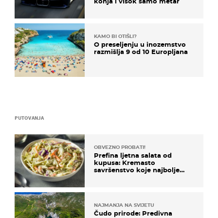
konja i visok samo metar
KAMO BI OTIŠLI?
O preseljenju u inozemstvo
razmišlja 9 od 10 Europljana
PUTOVANJA
OBVEZNO PROBATI!
Prefina ljetna salata od
kupusa: Kremasto
savršenstvo koje najbolje
paše uz pečeno meso
NAJMANJA NA SVIJETU
Čudo prirode: Predivna