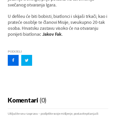
svečanog otvaranja Igara.
U defileu će biti bobisti, biatlonci i skijaši trkači, kao i
prateće osoblje te članovi Misije, sveukupno 20-tak
osoba. Hrvatsku zastavu visoko će na otvaranju
ponijeti biatlonac
Jakov Fak
.
PODIJELI
Komentari
(0)
Uključite se u raspravu – podijelite svoje mišljenje, postavite pitanja ili