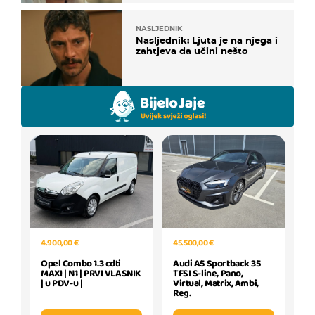
NASLJEDNIK
Nasljednik: Ljuta je na njega i
zahtjeva da učini nešto
4.900,00 €
45.500,00 €
Opel Combo 1.3 cdti
Audi A5 Sportback 35
MAXI | N1 | PRVI VLASNIK
TFSI S-line, Pano,
| u PDV-u |
Virtual, Matrix, Ambi,
Reg.