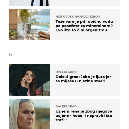
košta samo 18 eura
NIJE UVIJEK NAJBOLJI IZBOR
Teže vam je piti običnu vodu
pa posežete za mineralnom?
Evo što to čini organizmu
TV
DALEKI GRAD
Daleki grad: Jako je ljuta jer
se miješa u njezine stvari
DALEKI GRAD
Uznemirena je zbog njegove
ucjene - hoće li napraviti što
traži?