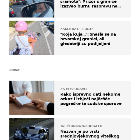
sramota": Prizor s granice
izazvao burnu raspravu na
društvenim mrežama
ZAMJERATE LI JOJ?
"Koja kuja…": Snašla se na
hrvatskoj granici, ali
gledatelji su podijeljeni
NOVAC
ZA POSLODAVCE
Kako ispravno dati nekome
otkaz i izbjeći najčešće
pogreške te sudske sporove
TREĆI UNIKATNI BUGATTI
Nazvan je po vrsti
srednjovjekovnog viteškog