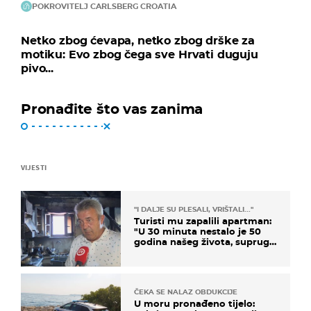
POKROVITELJ CARLSBERG CROATIA
Netko zbog ćevapa, netko zbog drške za
motiku: Evo zbog čega sve Hrvati duguju
pivo...
Pronađite što vas zanima
VIJESTI
"I DALJE SU PLESALI, VRIŠTALI..."
Turisti mu zapalili apartman:
"U 30 minuta nestalo je 50
godina našeg života, supruga
i ja ne možemo oka sklopiti"
ČEKA SE NALAZ OBDUKCIJE
U moru pronađeno tijelo: