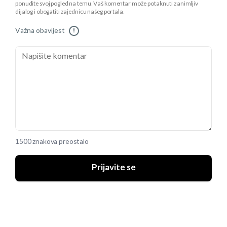
ponudite svoj pogled na temu. Vaš komentar može potaknuti zanimljiv
dijalog i obogatiti zajednicu našeg portala.
Važna obavijest
!
1500 znakova preostalo
Prijavite se