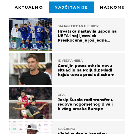
AKTUALNO
NAJČITANIJE
NAJKOMENTI
SJAJAN TJEDAN U EUROPI
Hrvatska nastavila uspon na
UEFA-inoj ljestvici:
Preskočena je još jedna
država
IZ VEDRA NEBA
Garcijin potez otkrio novu
situaciju na Poljudu: Mladi
hajdukovac pred odlaskom
OPA!
Josip Šutalo radi transfer u
redove nogometnog diva i
bivšeg prvaka Europe
SLUŽBENO
Vinicius donio konačnu