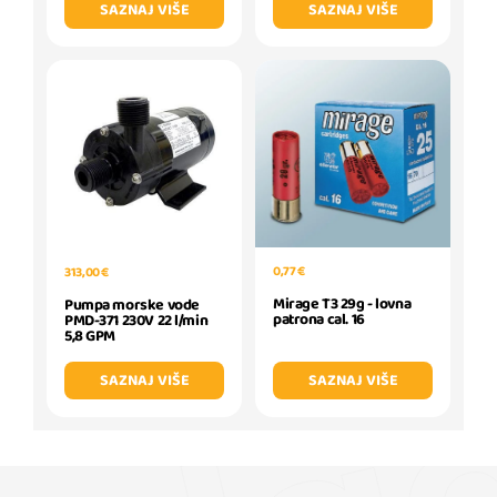
SAZNAJ VIŠE
SAZNAJ VIŠE
0,77 €
313,00 €
Mirage T3 29g - lovna
Pumpa morske vode
patrona cal. 16
PMD-371 230V 22 l/min
5,8 GPM
SAZNAJ VIŠE
SAZNAJ VIŠE