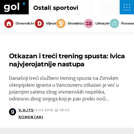
Ostali sp
Ostali sportovi
Dnevnik.hr
Vijesti
Showbizz
Lifestyle
Putova
Otkazan i treći trening spusta: Ivica
najvjerojatnije nastupa
Današnji treći službeni trening spusta na Zimskim
olimpijskim igrama u Vancouveru otkazan je već u
jutarnjim satima zbog vremenskih neprilika,
odnosno zbog snijega koji je pao preko noći...
V.H./TS
12.02.2010 @ 18:35
KOMENTARI