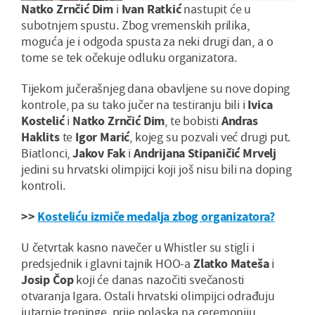
Natko Zrnčić Dim
i
Ivan Ratkić
nastupit će u
subotnjem spustu. Zbog vremenskih prilika,
moguća je i odgoda spusta za neki drugi dan, a o
tome se tek očekuje odluku organizatora.
Tijekom jučerašnjeg dana obavljene su nove doping
kontrole, pa su tako jučer na testiranju bili i
Ivica
Kostelić
i
Natko Zrnčić Dim
, te bobisti
Andras
Haklits
te
Igor Marić
, kojeg su pozvali već drugi put.
Biatlonci,
Jakov Fak
i
Andrijana Stipaničić Mrvelj
jedini su hrvatski olimpijci koji još nisu bili na doping
kontroli.
>>
Kosteliću izmiče medalja zbog organizatora?
U četvrtak kasno navečer u Whistler su stigli i
predsjednik i glavni tajnik HOO-a
Zlatko Mateša
i
Josip Čop
koji će danas nazočiti svečanosti
otvaranja Igara. Ostali hrvatski olimpijci odrađuju
jutarnje treninge, prije polaska na ceremoniju