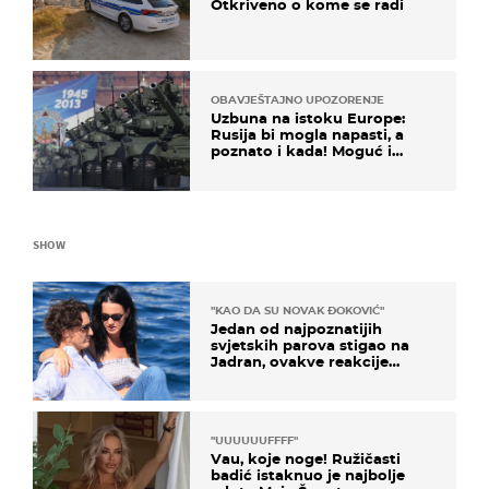
Otkriveno o kome se radi
OBAVJEŠTAJNO UPOZORENJE
Uzbuna na istoku Europe:
Rusija bi mogla napasti, a
poznato i kada! Moguć i
kopneni upad u članicu
NATO-a
SHOW
"KAO DA SU NOVAK ĐOKOVIĆ"
Jedan od najpoznatijih
svjetskih parova stigao na
Jadran, ovakve reakcije
vjerojatno nisu očekivali
"UUUUUUFFFF"
Vau, koje noge! Ružičasti
badić istaknuo je najbolje