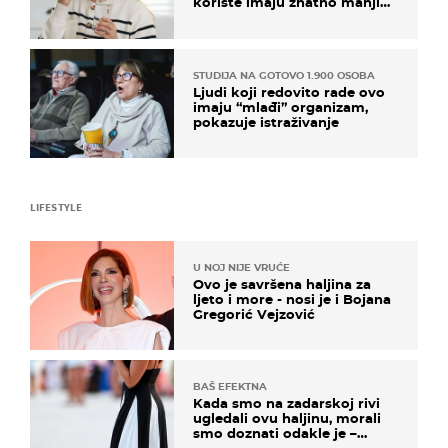
koriste imaju znatno manji
rizik od ovoga
STUDIJA NA GOTOVO 1.900 OSOBA
Ljudi koji redovito rade ovo
imaju “mlađi” organizam,
pokazuje istraživanje
LIFESTYLE
U NOJ NIJE VRUĆE
Ovo je savršena haljina za
ljeto i more - nosi je i Bojana
Gregorić Vejzović
BAŠ EFEKTNA
Kada smo na zadarskoj rivi
ugledali ovu haljinu, morali
smo doznati odakle je –