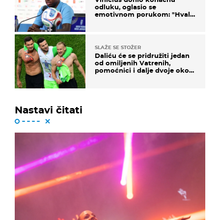
odluku, oglasio se
emotivnom porukom: "Hvala
vam svima"
SLAŽE SE STOŽER
Daliću će se pridružiti jedan
od omiljenih Vatrenih,
pomoćnici i dalje dvoje oko
ponude
Nastavi čitati