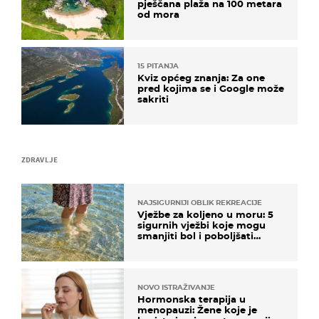
pješčana plaža na 100 metara
od mora
15 PITANJA
Kviz općeg znanja: Za one
pred kojima se i Google može
sakriti
ZDRAVLJE
NAJSIGURNIJI OBLIK REKREACIJE
Vježbe za koljeno u moru: 5
sigurnih vježbi koje mogu
smanjiti bol i poboljšati
pokretljivost
NOVO ISTRAŽIVANJE
Hormonska terapija u
menopauzi: Žene koje je