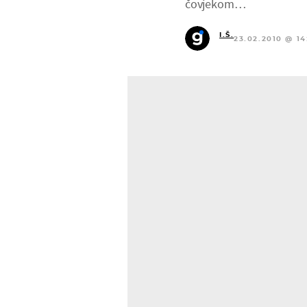
čovjekom…
I.Š.
23.02.2010 @ 14