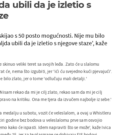
da ubili da je izletio s
ze
dskijao s 50 posto mogućnosti. Nije mu bilo
aljda ubili da je izletio s njegove staze', kaže
 skinuo veliki teret sa svojih leđa. Zato će u slalomu
at će, nema što izgubiti, jer 'ići ću svejedno kući pjevajući'.
e bilo zlato, jer o tome 'odlučuju mali detalji.'
 Nisam rekao da mi je cilj zlato, rekao sam da mi je cilj
pravo na kritiku. Ona me tjera da izvučem najbolje iz sebe.'
 za medalju u subotu, vozit će veleslalom, a ovaj u Whistleru
tiri godine bez bodova u veleslalomu prve sam osvojio
emo kako će ispasti. Idem napraviti što se može', kaže Ivica
i među 15, jer za te plasmane se dobivaju FIS bodovi.