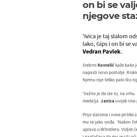
on bi se valj
njegove sta
'Ivica je taj slalom o
lako, Gips i on bi se v
Vedran Pavlek
.
Srebrni
Kostelić
kaže kako je
napasti novo postolje. Riskir
Njemu nije teško palo što nij
'Važno je da ste tu, na vrhu.
medalja.
Janica
uvijek ima 
Prije slaloma i nove prilike
mu se jako sviđa. 'Nakon če
upravo u Whistleru. Vidjet ć
i naglašava da mu je cilj uć