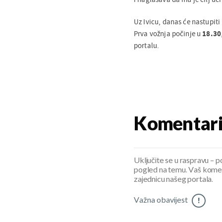
Uz Ivicu, danas će nastupiti
Prva vožnja počinje u
18.30
portalu.
Komentar
Uključite se u raspravu – pod
pogled na temu. Vaš koment
zajednicu našeg portala.
Važna obavijest
!