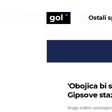
Ostali sp
Ostali 
'Obojica bi s
Gipsove sta
Drugo srebro uzastopce n