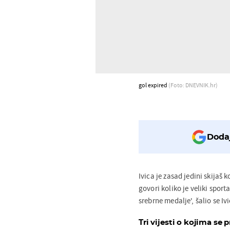
gol expired
(Foto: DNEVNIK.hr)
Dodaj
Ivica je zasad jedini skijaš 
govori koliko je veliki sporta
srebrne medalje', šalio se Iv
Tri vijesti o kojima se p