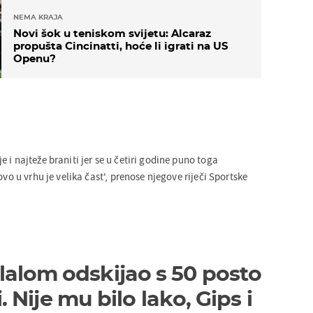
NEMA KRAJA
Novi šok u teniskom svijetu: Alcaraz
propušta Cincinatti, hoće li igrati na US
Openu?
 i najteže braniti jer se u četiri godine puno toga
ovo u vrhu je velika čast', prenose njegove riječi Sportske
j slalom odskijao s 50 posto
Nije mu bilo lako, Gips i