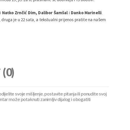
 i
Natko Zrnčić Dim, Dalibor Šamšal
i
Danko Marinelli
.
, druga je u 22 sata, a tekstualni prijenos pratite na našem
i
(0)
ijelite svoje mišljenje, postavite pitanja ili ponudite svoj
ar može potaknuti zanimljiv dijalog i obogatiti