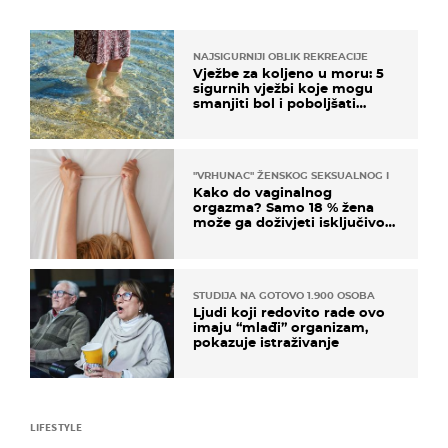
NAJSIGURNIJI OBLIK REKREACIJE
Vježbe za koljeno u moru: 5
sigurnih vježbi koje mogu
smanjiti bol i poboljšati
pokretljivost
"VRHUNAC" ŽENSKOG SEKSUALNOG ISKUSTVA
Kako do vaginalnog
orgazma? Samo 18 % žena
može ga doživjeti isključivo
na ovaj način
STUDIJA NA GOTOVO 1.900 OSOBA
Ljudi koji redovito rade ovo
imaju “mlađi” organizam,
pokazuje istraživanje
LIFESTYLE