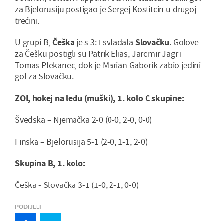
za Bjelorusiju postigao je Sergej Kostitcin u drugoj
trećini.
U grupi B,
Češka
je s 3:1 svladala
Slovačku
. Golove
za Češku postigli su Patrik Elias, Jaromir Jagr i
Tomas Plekanec, dok je Marian Gaborik zabio jedini
gol za Slovačku.
ZOI, hokej na ledu (muški), 1. kolo C skupine:
Švedska – Njemačka 2-0 (0-0, 2-0, 0-0)
Finska – Bjelorusija 5-1 (2-0, 1-1, 2-0)
Skupina B, 1. kolo:
Češka - Slovačka 3-1 (1-0, 2-1, 0-0)
PODIJELI