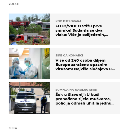
VIJESTI
KOD BJELOVARA
FOTO/VIDEO Stižu prve
snimke! Sudarila se dva
vlaka: Više je ozlijeđenih,
hitne službe na terenu
ŠIRE GA KOMARCI
Više od 240 osoba diljem
Europe zaraženo opasnim
virusom: Najviše slučajeva u
našem susjedstvu
SUMNJA NA NASILNU SMRT
Šok u Slavoniji: U kući
pronađeno tijelo muškarca,
policija odmah uhitila jednu
osobu
SHOW