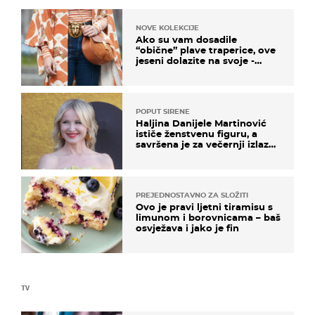
NOVE KOLEKCIJE
Ako su vam dosadile
“obične” plave traperice, ove
jeseni dolazite na svoje -
izdvajamo 15 hit modela
POPUT SIRENE
Haljina Danijele Martinović
ističe ženstvenu figuru, a
savršena je za večernji izlazak
na moru
PREJEDNOSTAVNO ZA SLOŽITI
Ovo je pravi ljetni tiramisu s
limunom i borovnicama – baš
osvježava i jako je fin
TV