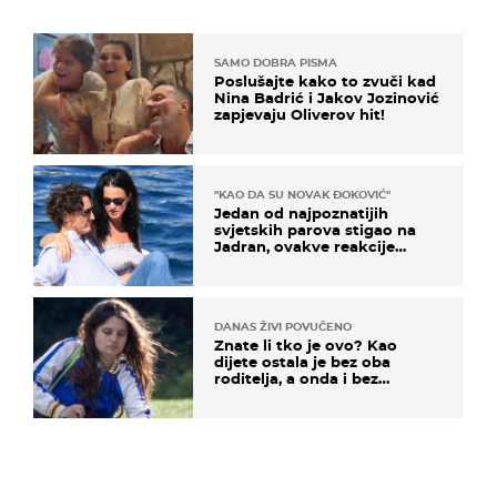
SAMO DOBRA PISMA
Poslušajte kako to zvuči kad
Nina Badrić i Jakov Jozinović
zapjevaju Oliverov hit!
"KAO DA SU NOVAK ĐOKOVIĆ"
Jedan od najpoznatijih
svjetskih parova stigao na
Jadran, ovakve reakcije
vjerojatno nisu očekivali
DANAS ŽIVI POVUČENO
Znate li tko je ovo? Kao
dijete ostala je bez oba
roditelja, a onda i bez
milijuna koje je trebala
naslijediti