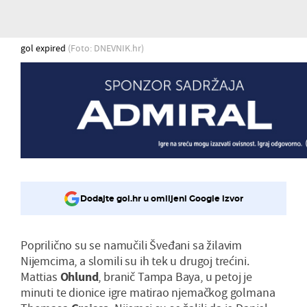
gol expired
(Foto: DNEVNIK.hr)
Dodajte gol.hr u omiljeni Google izvor
Poprilično su se namučili Šveđani sa žilavim
Nijemcima, a slomili su ih tek u drugoj trećini.
Mattias
Ohlund
, branič Tampa Baya, u petoj je
minuti te dionice igre matirao njemačkog golmana