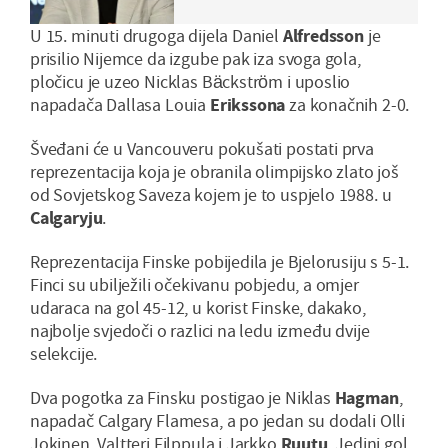
koristi noge..."
U 15. minuti drugoga dijela Daniel
Alfredsson
je
prisilio Nijemce da izgube pak iza svoga gola,
pločicu je uzeo Nicklas Bäckström i uposlio
napadača Dallasa Louia
Erikssona
za konačnih 2-0.
Šveđani će u Vancouveru pokušati postati prva
reprezentacija koja je obranila olimpijsko zlato još
od Sovjetskog Saveza kojem je to uspjelo 1988. u
Calgaryju
.
Reprezentacija Finske pobijedila je Bjelorusiju s 5-1.
Finci su ubilježili očekivanu pobjedu, a omjer
udaraca na gol 45-12, u korist Finske, dakako,
najbolje svjedoči o razlici na ledu između dvije
selekcije.
Dva pogotka za Finsku postigao je Niklas
Hagman
,
napadač Calgary Flamesa, a po jedan su dodali Olli
Jokinen, Valtteri Filppula i Jarkko
Ruutu
. Jedini gol