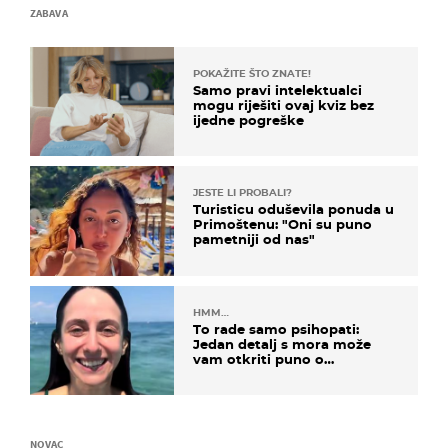
ZABAVA
POKAŽITE ŠTO ZNATE!
Samo pravi intelektualci
mogu riješiti ovaj kviz bez
ijedne pogreške
JESTE LI PROBALI?
Turisticu oduševila ponuda u
Primoštenu: "Oni su puno
pametniji od nas"
HMM…
To rade samo psihopati:
Jedan detalj s mora može
vam otkriti puno o
prijateljima
NOVAC