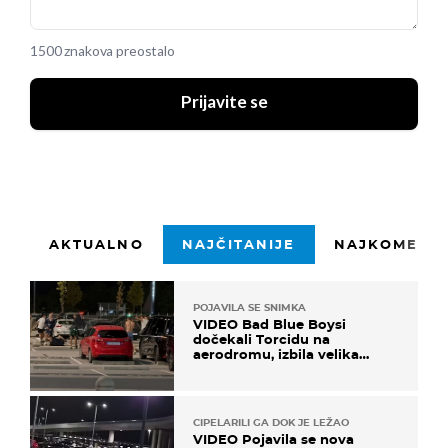
1500 znakova preostalo
Prijavite se
AKTUALNO
NAJČITANIJE
NAJKOMENTI
POJAVILA SE SNIMKA
VIDEO Bad Blue Boysi
dočekali Torcidu na
aerodromu, izbila velika
masovna tučnjava
CIPELARILI GA DOK JE LEŽAO
VIDEO Pojavila se nova