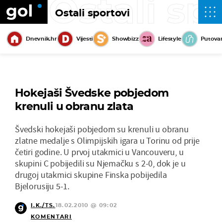
Ostali sp
Ostali sportovi
Dnevnik.hr
Vijesti
Showbizz
Lifestyle
Putova
Hokejaši Švedske pobjedom
krenuli u obranu zlata
Švedski hokejaši pobjedom su krenuli u obranu
zlatne medalje s Olimpijskih igara u Torinu od prije
četiri godine. U prvoj utakmici u Vancouveru, u
skupini C pobijedili su Njemačku s 2-0, dok je u
drugoj utakmici skupine Finska pobijedila
Bjelorusiju 5-1.
I.K./TS.
18.02.2010 @ 09:02
KOMENTARI