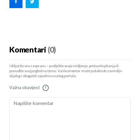
Komentari
(0)
Uključite se u raspravu – podijelite svoje mišljenje, postavite pitanja ili
ponudite svoj pogled na temu. Vaš komentar može potaknuti zanimljiv
dijalog i obogatiti zajednicu našeg portala.
Važna obavijest
!