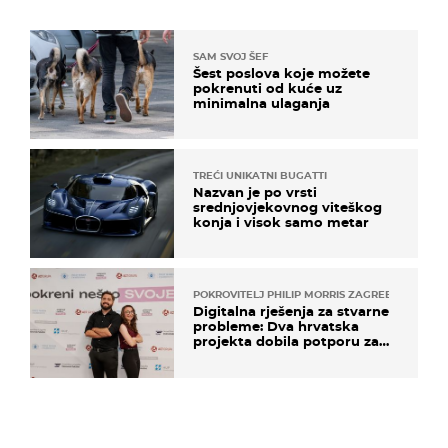
SAM SVOJ ŠEF
Šest poslova koje možete
pokrenuti od kuće uz
minimalna ulaganja
TREĆI UNIKATNI BUGATTI
Nazvan je po vrsti
srednjovjekovnog viteškog
konja i visok samo metar
POKROVITELJ PHILIP MORRIS ZAGREB
Digitalna rješenja za stvarne
probleme: Dva hrvatska
projekta dobila potporu za
razvoj