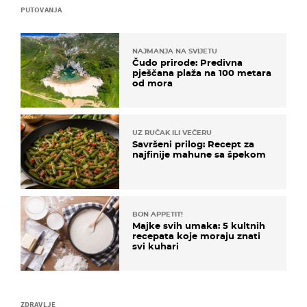
PUTOVANJA
NAJMANJA NA SVIJETU
Čudo prirode: Predivna
pješčana plaža na 100 metara
od mora
UZ RUČAK ILI VEČERU
Savršeni prilog: Recept za
najfinije mahune sa špekom
BON APPETIT!
Majke svih umaka: 5 kultnih
recepata koje moraju znati
svi kuhari
ZDRAVLJE