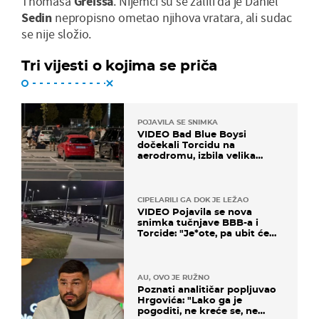
Thomasa
Greissa
. Nijemci su se žalili da je Daniel
Sedin
nepropisno ometao njihova vratara, ali sudac
se nije složio.
Tri vijesti o kojima se priča
POJAVILA SE SNIMKA
VIDEO Bad Blue Boysi
dočekali Torcidu na
aerodromu, izbila velika
masovna tučnjava
CIPELARILI GA DOK JE LEŽAO
VIDEO Pojavila se nova
snimka tučnjave BBB-a i
Torcide: "Je*ote, pa ubit će
ga!"
AU, OVO JE RUŽNO
Poznati analitičar popljuvao
Hrgovića: "Lako ga je
pogoditi, ne kreće se, ne