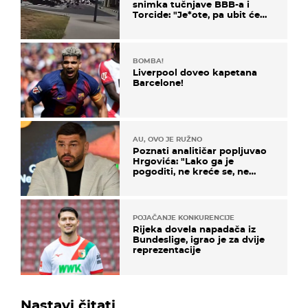
snimka tučnjave BBB-a i
Torcide: "Je*ote, pa ubit će
ga!"
BOMBA!
Liverpool doveo kapetana
Barcelone!
AU, OVO JE RUŽNO
Poznati analitičar popljuvao
Hrgovića: "Lako ga je
pogoditi, ne kreće se, ne
koristi noge..."
POJAČANJE KONKURENCIJE
Rijeka dovela napadača iz
Bundeslige, igrao je za dvije
reprezentacije
Nastavi čitati